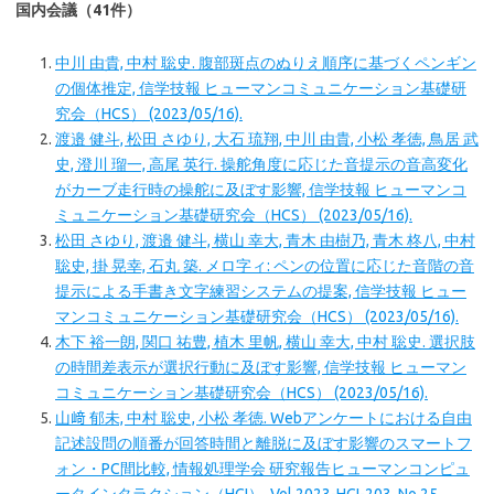
国内会議（41件）
中川 由貴, 中村 聡史. 腹部斑点のぬりえ順序に基づくペンギン
の個体推定, 信学技報 ヒューマンコミュニケーション基礎研
究会（HCS） (2023/05/16).
渡邉 健斗, 松田 さゆり, 大石 琉翔, 中川 由貴, 小松 孝徳, 鳥居 武
史, 澄川 瑠一, 高尾 英行. 操舵角度に応じた音提示の音高変化
がカーブ走行時の操舵に及ぼす影響, 信学技報 ヒューマンコ
ミュニケーション基礎研究会（HCS） (2023/05/16).
松田 さゆり, 渡邉 健斗, 横山 幸大, 青木 由樹乃, 青木 柊八, 中村
聡史, 掛 晃幸, 石丸 築. メロ字ィ: ペンの位置に応じた音階の音
提示による手書き文字練習システムの提案, 信学技報 ヒュー
マンコミュニケーション基礎研究会（HCS） (2023/05/16).
木下 裕一朗, 関口 祐豊, 植木 里帆, 横山 幸大, 中村 聡史. 選択肢
の時間差表示が選択行動に及ぼす影響, 信学技報 ヒューマン
コミュニケーション基礎研究会（HCS） (2023/05/16).
山﨑 郁未, 中村 聡史, 小松 孝徳. Webアンケートにおける自由
記述設問の順番が回答時間と離脱に及ぼす影響のスマートフ
ォン・PC間比較, 情報処理学会 研究報告ヒューマンコンピュ