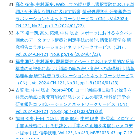
髙久 拓海, 中村 聡史. Web上での繰り返し選択実験における単
調さが不適切な慣れに及ぼす影響, 情報処理学会 研究報告コ
ラボレーションとネットワークサービス（CN）, Vol.2024-
CN-121, No.21, pp.1-7 (2024/01/22).
木下 裕一朗, 髙久 拓海, 中村 聡史. スポーツにおけるネタバレ
画像のデータセット構築と判定手法の検討, 情報処理学会 研
究報告コラボレーションとネットワークサービス（CN）,
Vol.2024-CN-121, No.9, pp.1-8 (2024/01/22).
福井 雅弘, 中村 聡史. 即興型ディベートにおける大局的な反論
構造の可視化に基づく議論の噛み合い度合いの基礎検討, 情報
処理学会 研究報告コラボレーションとネットワークサービス
（CN）, Vol.2024-CN-121, No.31, pp.1-8 (2024/01/23).
古賀 壮, 中村 聡史. Repro4PDE: コード編集後に動作と操作を
任意の地点に復元可能な開発システムの実現, 情報処理学会
研究報告コラボレーションとネットワークサービス（CN）,
Vol.2024-CN-121, No.48, pp.1-8 (2024/01/23).
鳩貝 怜央, 松田 さゆり, 渡邉 健斗, 中村 聡史, 掛 晃幸. メロ字ィ:
手書き練習における軌跡とお手本との距離を考慮したメロデ
ィ提示手法, 信学技報, Vol.123, No.433, MVE2023-43, pp.7-12