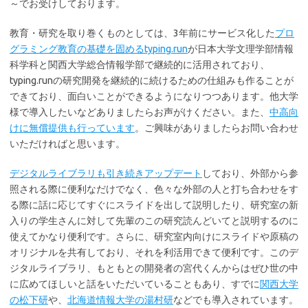
～でお受けしております。
教育・研究を取り巻くものとしては、3年前にサービス化した
プロ
グラミング教育の基礎を固めるtyping.run
が日本大学文理学部情報
科学科と関西大学総合情報学部で継続的に活用されており、
typing.runの研究開発を継続的に続けるための仕組みも作ることが
できており、面白いことができるようになりつつあります。他大学
様で導入したいなどありましたらお声がけください。また、
中高向
けに無償提供も行っています
。ご興味がありましたらお問い合わせ
いただければと思います。
デジタルライブラリも引き続きアップデート
しており、外部から参
照される際に便利なだけでなく、色々な外部の人と打ち合わせをす
る際に話に応じてすぐにスライドを出して説明したり、研究室の新
入りの学生さんに対して先輩のこの研究読んどいてと説明するのに
使えてかなり便利です。さらに、研究室内向けにスライドや原稿の
オリジナルを共有しており、それを利活用できて便利です。このデ
ジタルライブラリ、もともとの開発者の宮代くんからはぜひ世の中
に広めてほしいと話をいただいていることもあり、すでに
関西大学
の松下研
や、
北海道情報大学の湯村研
などでも導入されています。