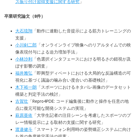
ス振り付け習得支援に関する研究
」
卒業研究論文（8件）
大石琉翔
「動作に連動した音提示による筋力トレーニングの
支援」
小川剣二郎
「オンラインライブ映像へのリアルタイムでの映
像表現付与による迫力増加手法」
小林沙利
「色選択インタフェースにおける明るさの錯視が及
ぼす影響の調査」
福井雅弘
「即興型ディベートにおける大局的な反論構造の可
視化に基づく議論の噛み合い度合いの基礎検討」
木下裕一朗
「スポーツにおけるネタバレ画像のデータセット
構築と判定手法の検討」
古賀壮
「Repro4PDE: コード編集後に動作と操作を任意の地
点に復元可能な開発システムの実現」
萩原亜依
「大学生記者の注目シーンを考慮したスポーツのプ
レー情報提示による取材の支援に関する研究」
渡邉健斗
「スマートフォン利用時の姿勢矯正システムに向け
た首の角度推定手法の提案」