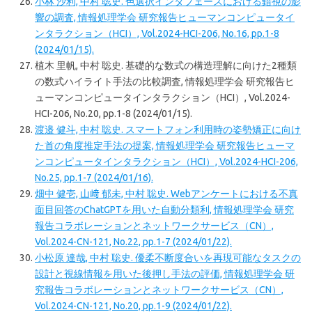
小林 沙利, 中村 聡史. 色選択インタフェースにおける錯視の影
響の調査, 情報処理学会 研究報告ヒューマンコンピュータイ
ンタラクション（HCI）, Vol.2024-HCI-206, No.16, pp.1-8
(2024/01/15).
植木 里帆, 中村 聡史. 基礎的な数式の構造理解に向けた2種類
の数式ハイライト手法の比較調査, 情報処理学会 研究報告ヒ
ューマンコンピュータインタラクション（HCI）, Vol.2024-
HCI-206, No.20, pp.1-8 (2024/01/15).
渡邉 健斗, 中村 聡史. スマートフォン利用時の姿勢矯正に向け
た首の角度推定手法の提案, 情報処理学会 研究報告ヒューマ
ンコンピュータインタラクション（HCI）, Vol.2024-HCI-206,
No.25, pp.1-7 (2024/01/16).
畑中 健壱, 山﨑 郁未, 中村 聡史. Webアンケートにおける不真
面目回答のChatGPTを用いた自動分類利, 情報処理学会 研究
報告コラボレーションとネットワークサービス（CN）,
Vol.2024-CN-121, No.22, pp.1-7 (2024/01/22).
小松原 達哉, 中村 聡史. 優柔不断度合いを再現可能なタスクの
設計と視線情報を用いた後押し手法の評価, 情報処理学会 研
究報告コラボレーションとネットワークサービス（CN）,
Vol.2024-CN-121, No.20, pp.1-9 (2024/01/22).