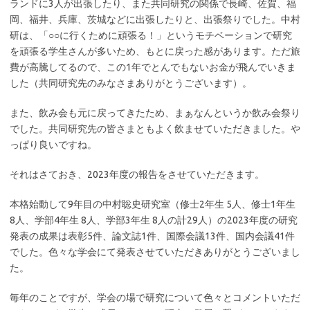
ランドに3人が出張したり、また共同研究の関係で長崎、佐賀、福
岡、福井、兵庫、茨城などに出張したりと、出張祭りでした。中村
研は、「○○に行くために頑張る！」というモチベーションで研究
を頑張る学生さんが多いため、もとに戻った感があります。ただ旅
費が高騰してるので、この1年でとんでもないお金が飛んでいきま
した（共同研究先のみなさまありがとうございます）。
また、飲み会も元に戻ってきたため、まぁなんというか飲み会祭り
でした。共同研究先の皆さまともよく飲ませていただきました。や
っぱり良いですね。
それはさておき、2023年度の報告をさせていただきます。
本格始動して9年目の中村聡史研究室（修士2年生 5人、修士1年生
8人、学部4年生 8人、学部3年生 8人の計29人）の2023年度の研究
発表の成果は表彰5件、論文誌1件、国際会議13件、国内会議41件
でした。色々な学会にて発表させていただきありがとうございまし
た。
毎年のことですが、学会の場で研究について色々とコメントいただ