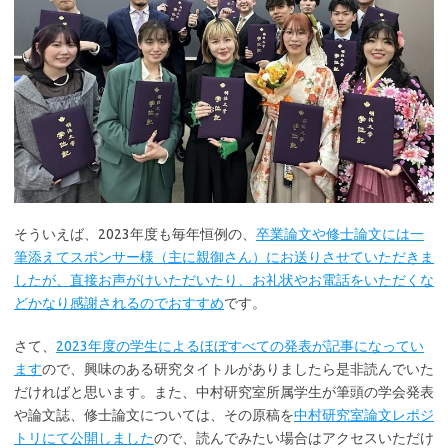
そういえば、2023年度も毎年恒例の、
卒業論文や修士論文には一
筆添えてスポンサー様（主に親御さん）にお送りさせていただきま
したが、直接お声がけいただいたり、お礼状やお電話をいただくな
どかなり感謝されるのでおすすめ
です。
さて、
2023年度の学生によるほぼすべての発表が記事になってい
ます
ので、興味のある研究タイトルがありましたら是非読んでいた
だければと思います。また、中村研究室所属学生が筆頭の学会発表
や論文誌、修士論文については、その原稿を
中村研究室論文レポジ
トリにて公開しました
ので、読んでみたい場合はアクセスいただけ