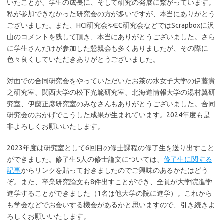
いたことが、学生の成長に、そして研究の発展に繋がっています。
私が参加できなかった研究会の方が多いですが、本当にありがとう
ございました。また、HCI研究会やEC研究会などではScrapboxに沢
山のコメントを残して頂き、本当にありがとうございました。さら
に学生さんだけが参加した懇親会も多くありましたが、その際に
色々良くしていただきありがとうございました。
対面での合同研究会をやっていただいたお茶の水女子大学の伊藤貴
之研究室、関西大学の松下光範研究室、北海道情報大学の湯村翼研
究室、伊藤正彦研究室のみなさんもありがとうございました。合同
研究会のおかげでこうした成果が生まれています。2024年度も是
非よろしくお願いいたします。
2023年度は研究室として6回目の修士課程の修了生を送り出すこと
ができました。修了生5人の修士論文については、
修了生に関する
記事
からリンクを貼っておきましたのでご興味のあるかたはどう
ぞ。また、卒業研究論文も8件出すことができ、全員が大学院進学
進学することができました（1名は他大学の院に進学）。これから
も学会などでお会いする機会があるかと思いますので、引き続きよ
ろしくお願いいたします。