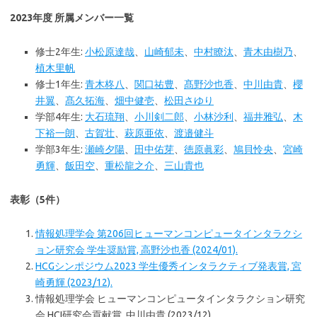
2023年度 所属メンバー一覧
修士2年生:
小松原達哉
、
山崎郁未
、
中村瞭汰
、
青木由樹乃
、
植木里帆
修士1年生:
青木柊八
、
関口祐豊
、
髙野沙也香
、
中川由貴
、
櫻
井翼
、
髙
久拓海
、
畑中健壱
、
松田さゆり
学部4年生:
大石琉翔
、
小川剣二郎
、
小林沙利
、
福井雅弘
、
木
下裕一朗
、
古賀壮
、
萩原亜依
、
渡邉健斗
学部3年生:
瀬崎夕陽
、
田中佑芽
、
徳原眞彩
、
鳩貝怜央
、
宮崎
勇輝
、
飯田空
、
重松龍之介
、
三山貴也
表彰（5件）
情報処理学会 第206回ヒューマンコンピュータインタラクシ
ョン研究会 学生奨励賞, 高野沙也香 (2024/01).
HCGシンポジウム2023 学生優秀インタラクティブ発表賞, 宮
崎勇輝 (2023/12).
情報処理学会 ヒューマンコンピュータインタラクション研究
会 HCI研究会貢献賞, 中川由貴 (2023/12).