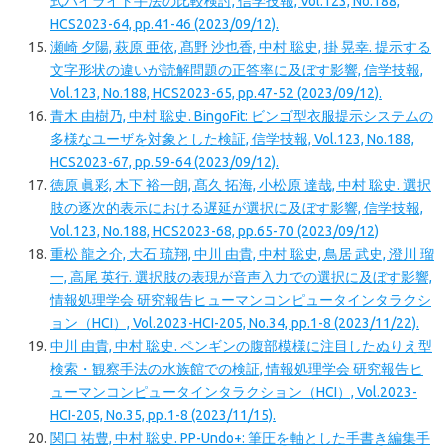
式ハイライト手法の比較検討, 信学技報, Vol.123, No.188,
HCS2023-64, pp.41-46 (2023/09/12).
瀬崎 夕陽, 萩原 亜依, 髙野 沙也香, 中村 聡史, 掛 晃幸. 提示する
文字形状の違いが読解問題の正答率に及ぼす影響, 信学技報,
Vol.123, No.188, HCS2023-65, pp.47-52 (2023/09/12).
青木 由樹乃, 中村 聡史. BingoFit: ビンゴ型衣服提示システムの
多様なユーザを対象とした検証, 信学技報, Vol.123, No.188,
HCS2023-67, pp.59-64 (2023/09/12).
徳原 眞彩, 木下 裕一朗, 髙久 拓海, 小松原 達哉, 中村 聡史. 選択
肢の逐次的表示における遅延が選択に及ぼす影響, 信学技報,
Vol.123, No.188, HCS2023-68, pp.65-70 (2023/09/12)
重松 龍之介, 大石 琉翔, 中川 由貴, 中村 聡史, 鳥居 武史, 澄川 瑠
一, 高尾 英行. 選択肢の表現が音声入力での選択に及ぼす影響,
情報処理学会 研究報告ヒューマンコンピュータインタラクシ
ョン（HCI）, Vol.2023-HCI-205, No.34, pp.1-8 (2023/11/22).
中川 由貴, 中村 聡史. ペンギンの腹部模様に注目したぬりえ型
検索・観察手法の水族館での検証, 情報処理学会 研究報告ヒ
ューマンコンピュータインタラクション（HCI）, Vol.2023-
HCI-205, No.35, pp.1-8 (2023/11/15).
関口 祐豊, 中村 聡史. PP-Undo+: 筆圧を軸とした手書き編集手