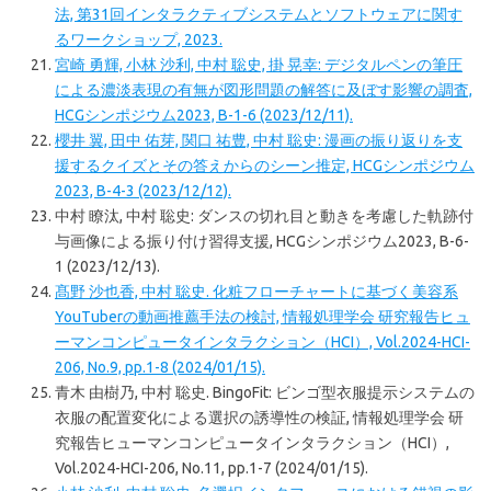
法, 第31回インタラクティブシステムとソフトウェアに関す
るワークショップ, 2023.
宮崎 勇輝, 小林 沙利, 中村 聡史, 掛 晃幸: デジタルペンの筆圧
による濃淡表現の有無が図形問題の解答に及ぼす影響の調査,
HCGシンポジウム2023, B-1-6 (2023/12/11).
櫻井 翼, 田中 佑芽, 関口 祐豊, 中村 聡史: 漫画の振り返りを支
援するクイズとその答えからのシーン推定, HCGシンポジウム
2023, B-4-3 (2023/12/12).
中村 瞭汰, 中村 聡史: ダンスの切れ目と動きを考慮した軌跡付
与画像による振り付け習得支援, HCGシンポジウム2023, B-6-
1 (2023/12/13).
髙野 沙也香, 中村 聡史. 化粧フローチャートに基づく美容系
YouTuberの動画推薦手法の検討, 情報処理学会 研究報告ヒュ
ーマンコンピュータインタラクション（HCI）, Vol.2024-HCI-
206, No.9, pp.1-8 (2024/01/15).
青木 由樹乃, 中村 聡史. BingoFit: ビンゴ型衣服提示システムの
衣服の配置変化による選択の誘導性の検証, 情報処理学会 研
究報告ヒューマンコンピュータインタラクション（HCI）,
Vol.2024-HCI-206, No.11, pp.1-7 (2024/01/15).