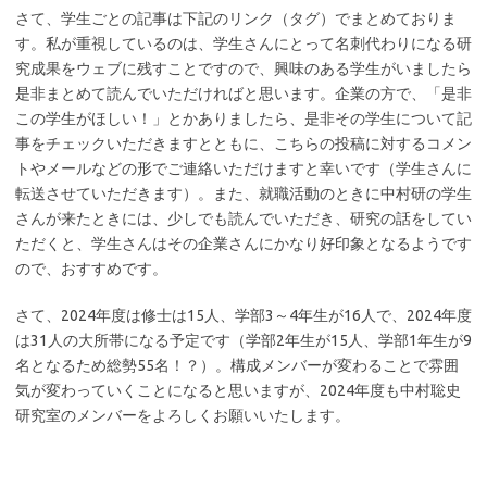
さて、学生ごとの記事は下記のリンク（タグ）でまとめておりま
す。私が重視しているのは、学生さんにとって名刺代わりになる研
究成果をウェブに残すことですので、興味のある学生がいましたら
是非まとめて読んでいただければと思います。企業の方で、「是非
この学生がほしい！」とかありましたら、是非その学生について記
事をチェックいただきますとともに、こちらの投稿に対するコメン
トやメールなどの形でご連絡いただけますと幸いです（学生さんに
転送させていただきます）。また、就職活動のときに中村研の学生
さんが来たときには、少しでも読んでいただき、研究の話をしてい
ただくと、学生さんはその企業さんにかなり好印象となるようです
ので、おすすめです。
さて、2024年度は修士は15人、学部3～4年生が16人で、2024年度
は31人の大所帯になる予定です（学部2年生が15人、学部1年生が9
名となるため総勢55名！？）。構成メンバーが変わることで雰囲
気が変わっていくことになると思いますが、2024年度も中村聡史
研究室のメンバーをよろしくお願いいたします。