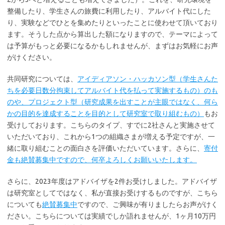
整備したり、学生さんの旅費に利用したり、アルバイト代にした
り、実験などでひとを集めたりといったことに使わせて頂いており
ます。そうした点から算出した額になりますので、テーマによって
は予算がもっと必要になるかもしれませんが、まずはお気軽にお声
がけください。
共同研究については、
アイディアソン・ハッカソン型（学生さんた
ちを必要日数分拘束してアルバイト代を払って実施するもの）のも
のや、プロジェクト型（研究成果を出すことが主眼ではなく、何ら
かの目的を達成することを目的として研究室で取り組むもの）
もお
受けしております。こちらのタイプ、すでに2社さんと実施させて
いただいており、これから1つの組織さまが増える予定ですが、一
緒に取り組むことの面白さを評価いただいています。さらに、
寄付
金も絶賛募集中ですので、何卒よろしくお願いいたします。
さらに、2023年度はアドバイザを2件お受けしました。アドバイザ
は研究室としてではなく、私が直接お受けするものですが、こちら
についても
絶賛募集中
ですので、ご興味が有りましたらお声がけく
ださい。こちらについては実績でしか語れませんが、1ヶ月10万円