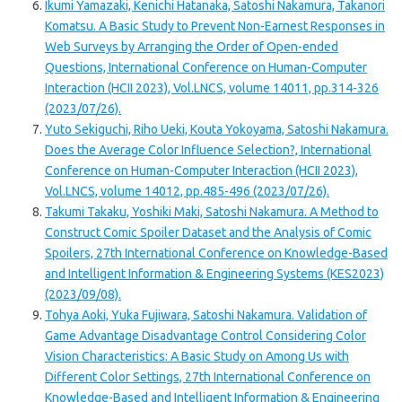
Ikumi Yamazaki, Kenichi Hatanaka, Satoshi Nakamura, Takanori
Komatsu. A Basic Study to Prevent Non-Earnest Responses in
Web Surveys by Arranging the Order of Open-ended
Questions, International Conference on Human-Computer
Interaction (HCII 2023), Vol.LNCS, volume 14011, pp.314-326
(2023/07/26).
Yuto Sekiguchi, Riho Ueki, Kouta Yokoyama, Satoshi Nakamura.
Does the Average Color Influence Selection?, International
Conference on Human-Computer Interaction (HCII 2023),
Vol.LNCS, volume 14012, pp.485-496 (2023/07/26).
Takumi Takaku, Yoshiki Maki, Satoshi Nakamura. A Method to
Construct Comic Spoiler Dataset and the Analysis of Comic
Spoilers, 27th International Conference on Knowledge-Based
and Intelligent Information & Engineering Systems (KES2023)
(2023/09/08).
Tohya Aoki, Yuka Fujiwara, Satoshi Nakamura. Validation of
Game Advantage Disadvantage Control Considering Color
Vision Characteristics: A Basic Study on Among Us with
Different Color Settings, 27th International Conference on
Knowledge-Based and Intelligent Information & Engineering