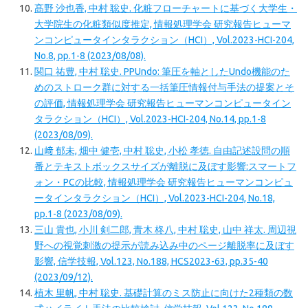
髙野 沙也香, 中村 聡史. 化粧フローチャートに基づく大学生・
大学院生の化粧類似度推定, 情報処理学会 研究報告ヒューマ
ンコンピュータインタラクション（HCI）, Vol.2023-HCI-204,
No.8, pp.1-8 (2023/08/08).
関口 祐豊, 中村 聡史. PPUndo: 筆圧を軸としたUndo機能のた
めのストローク群に対する一括筆圧情報付与手法の提案とそ
の評価, 情報処理学会 研究報告ヒューマンコンピュータイン
タラクション（HCI）, Vol.2023-HCI-204, No.14, pp.1-8
(2023/08/09).
山﨑 郁未, 畑中 健壱, 中村 聡史, 小松 孝徳. 自由記述設問の順
番とテキストボックスサイズが離脱に及ぼす影響:スマートフ
ォン・PCの比較, 情報処理学会 研究報告ヒューマンコンピュ
ータインタラクション（HCI）, Vol.2023-HCI-204, No.18,
pp.1-8 (2023/08/09).
三山 貴也, 小川 剣二郎, 青木 柊八, 中村 聡史, 山中 祥太. 周辺視
野への視覚刺激の提示が読み込み中のページ離脱率に及ぼす
影響, 信学技報, Vol.123, No.188, HCS2023-63, pp.35-40
(2023/09/12).
植木 里帆, 中村 聡史. 基礎計算のミス防止に向けた2種類の数