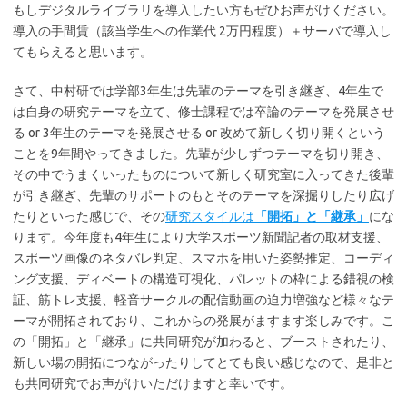
もしデジタルライブラリを導入したい方もぜひお声がけください。
導入の手間賃（該当学生への作業代 2万円程度）＋サーバで導入し
てもらえると思います。
さて、中村研では学部3年生は先輩のテーマを引き継ぎ、4年生で
は自身の研究テーマを立て、修士課程では卒論のテーマを発展させ
る or 3年生のテーマを発展させる or 改めて新しく切り開くという
ことを9年間やってきました。先輩が少しずつテーマを切り開き、
その中でうまくいったものについて新しく研究室に入ってきた後輩
が引き継ぎ、先輩のサポートのもとそのテーマを深掘りしたり広げ
たりといった感じで、その
研究スタイルは
「開拓」と「継承」
にな
ります。今年度も4年生により大学スポーツ新聞記者の取材支援、
スポーツ画像のネタバレ判定、スマホを用いた姿勢推定、コーディ
ング支援、ディベートの構造可視化、パレットの枠による錯視の検
証、筋トレ支援、軽音サークルの配信動画の迫力増強など様々なテ
ーマが開拓されており、これからの発展がますます楽しみです。こ
の「開拓」と「継承」に共同研究が加わると、ブーストされたり、
新しい場の開拓につながったりしてとても良い感じなので、是非と
も共同研究でお声がけいただけますと幸いです。