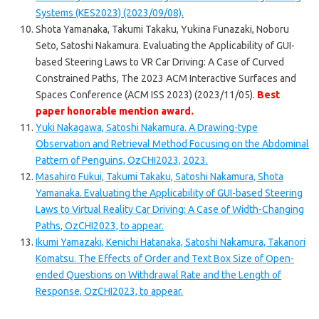
Systems (KES2023) (2023/09/08).
Shota Yamanaka, Takumi Takaku, Yukina Funazaki, Noboru
Seto, Satoshi Nakamura. Evaluating the Applicability of GUI-
based Steering Laws to VR Car Driving: A Case of Curved
Constrained Paths, The 2023 ACM Interactive Surfaces and
Spaces Conference (ACM ISS 2023) (2023/11/05).
Best
paper honorable mention award.
Yuki Nakagawa, Satoshi Nakamura. A Drawing-type
Observation and Retrieval Method Focusing on the Abdominal
Pattern of Penguins, OzCHI2023, 2023.
Masahiro Fukui, Takumi Takaku, Satoshi Nakamura, Shota
Yamanaka. Evaluating the Applicability of GUI-based Steering
Laws to Virtual Reality Car Driving: A Case of Width-Changing
Paths, OzCHI2023, to appear.
Ikumi Yamazaki, Kenichi Hatanaka, Satoshi Nakamura, Takanori
Komatsu. The Effects of Order and Text Box Size of Open-
ended Questions on Withdrawal Rate and the Length of
Response, OzCHI2023, to appear.