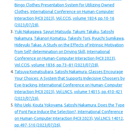
Bingo Clothes Presentation System for Utilizing Owned
Clothes, International Conference on Human-Computer
Interaction (HCII 2023), Vol.CCIS, volume 1834, pp.10-16
(2023/07/28).
Yuki Nakagawa, Sayuri Matsuda, Takumi Takaku, Satoshi
Nakamura, Takanori Komatsu, Takeshi Torii, Ryuichi Sumikawa,
Hideyuki Takao. A Study on the Effects of Intrinsic Motivation
from Self-determination on Driving Skill, International
Conference on Human-Computer Interaction (HCII 2023),
Vol.CCIS, volume 1836, pp.73–81 (2023/07/28).
Tatsuya Komatsubara, Satoshi Nakamura. Glasses Encourage
Your Choices: A System that Supports Indecisive Choosers by
Eye-tracking, International Conference on Human-Computer
Interaction (HCII 2023), Vol.LNCS, volume 14015, pp.410-421
(2023/07/26).
Riho Ueki, Kouta Yokoyama, Satoshi Nakamura. Does the Type
of Font Face Induce the Selection?, International Conference
on Human-Computer Interaction (HCII 2023), Vol.LNCS 14012,
pp.497-510 (2023/07/26).