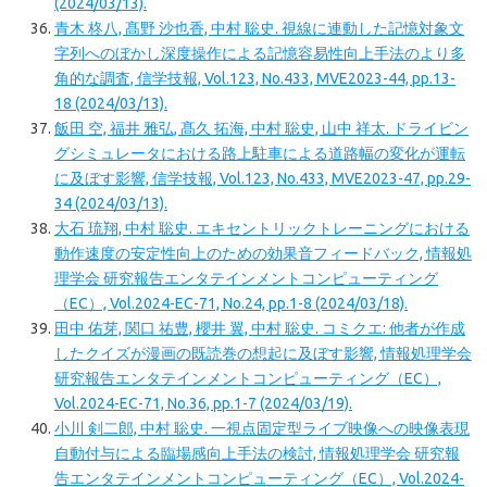
(2024/03/13).
青木 柊八, 髙野 沙也香, 中村 聡史. 視線に連動した記憶対象文
字列へのぼかし深度操作による記憶容易性向上手法のより多
角的な調査, 信学技報, Vol.123, No.433, MVE2023-44, pp.13-
18 (2024/03/13).
飯田 空, 福井 雅弘, 髙久 拓海, 中村 聡史, 山中 祥太. ドライビン
グシミュレータにおける路上駐車による道路幅の変化が運転
に及ぼす影響, 信学技報, Vol.123, No.433, MVE2023-47, pp.29-
34 (2024/03/13).
大石 琉翔, 中村 聡史. エキセントリックトレーニングにおける
動作速度の安定性向上のための効果音フィードバック, 情報処
理学会 研究報告エンタテインメントコンピューティング
（EC）, Vol.2024-EC-71, No.24, pp.1-8 (2024/03/18).
田中 佑芽, 関口 祐豊, 櫻井 翼, 中村 聡史. コミクエ: 他者が作成
したクイズが漫画の既読巻の想起に及ぼす影響, 情報処理学会
研究報告エンタテインメントコンピューティング（EC）,
Vol.2024-EC-71, No.36, pp.1-7 (2024/03/19).
小川 剣二郎, 中村 聡史. 一視点固定型ライブ映像への映像表現
自動付与による臨場感向上手法の検討, 情報処理学会 研究報
告エンタテインメントコンピューティング（EC）, Vol.2024-