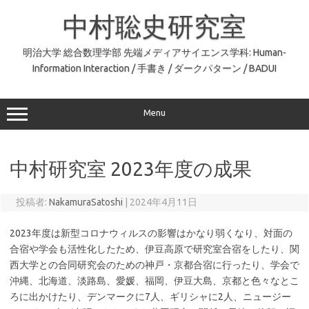
コ
ン
中村聡史研究室
テ
ン
ツ
へ
明治大学 総合数理学部 先端メディアサイエンス学科: Human-
ス
Information Interaction / 手書き / ダークパターン / BADUI
キ
ッ
プ
Menu
中村研究室 2023年度の成果
投稿者:
NakamuraSatoshi
|
2024年4月11日
2023年度は新型コロナウィルスの影響はかなり弱くなり、対面の
合宿や学会も活性化したため、伊豆高原で研究室合宿をしたり、関
西大学との合同研究会のための神戸・京都合宿に行ったり、学会で
沖縄、北海道、淡路島、愛媛、福岡、伊豆大島、京都と色々なとこ
ろに出かけたり、デンマークに7人、ギリシャに2人、ニュージー