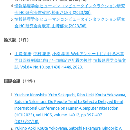
情報処理学会 ヒューマンコンピュータインタラクション研究
会 HCI研究会貢献賞, 松田さゆり (2023/08).
情報処理学会 ヒューマンコンピュータインタラクション研究
会 HCI研究会貢献賞, 山﨑郁未 (2023/08).
論文誌（1件）
山﨑 郁未, 中村 聡史, 小松 孝徳. Webアンケートにおける不真
面目回答削減に向けた自由記述配置の検討, 情報処理学会論文
誌, Vol.64, No.10, pp.1438-1446, 2023.
国際会議（11件）
Yuichiro Kinoshita, Yuto Sekiguchi, Riho Ueki, Kouta Yokoyama,
Satoshi Nakamura. Do People Tend to Select a Delayed Item?,
International Conference on Human-Computer Interaction
(HCII 2023), Vol.LNCS, volume 14012, pp.397-407
(2023/07/28).
Yukino Aoki, Kouta Yokoyama, Satoshi Nakamura. BingoFit: A