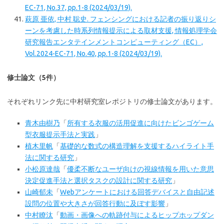
EC-71, No.37, pp.1-8 (2024/03/19).
萩原 亜依, 中村 聡史. フェンシングにおける記者の振り返りシ
ーンを考慮した時系列情報提示による取材支援, 情報処理学会
研究報告エンタテインメントコンピューティング（EC）,
Vol.2024-EC-71, No.40, pp.1-8 (2024/03/19).
修士論文（5件）
それぞれリンク先に中村研究室レポジトリの修士論文があります。
青木由樹乃
「
所有する衣服の活用促進に向けたビンゴゲーム
型衣服提示手法と実践
」
植木里帆
「
基礎的な数式の構造理解を支援するハイライト手
法に関する研究
」
小松原達哉
「
優柔不断なユーザ向けの視線情報を用いた意思
決定促進手法と選択タスクの設計に関する研究
」
山崎郁未
「
Webアンケートにおける回答デバイスと自由記述
設問の位置や大きさが回答行動に及ぼす影響
」
中村瞭汰
「
動画・画像への軌跡付与によるヒップホップダン