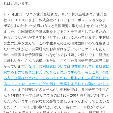
ればと思います。
2023年度は、ワコム株式会社さま、ヤフー株式会社さま、株式会
社ＳＵＢＡＲＵさま、株式会社パイロットコーポレーションさま、
NECさまの計5つの組織の方々と共同研究に取り組ませていただき
ました。共同研究の予算比率を上げることを主眼としているため、
色々とつながりができておりとてもうれしく思っています。中村研
究室の記事を読んで、この学生さんのこの研究面白いので発展させ
たいのですがと、共同研究のお声がけを頂いているケースもあり、
学生の頑張りが予算獲得につながっており嬉しい限りです。経済的
に厳しい学生さんも結構いるため、こうした共同研究費は本当に助
かっています。
なお、共同研究については現在推進している研究に
関するものであればお受けできると思いますので、もしご興味のあ
る方、企業様などいらっしゃいましたら、是非ともこの記事に対す
るコメントや、メールなどの形でご連絡をよろしくお願いいたしま
す。
あくまで目安にすぎませんが、中村研では、共同研究で学生さ
んを1年間1テーマに割り当てるのに120～200万円と設定させてい
ただいています（円安などの影響で最低ラインがあがってしまいま
した。2テーマでご依頼いただいたり、当初のテーマ数が1から2、
2から3へと増えることも増えてきました）。これを、研究環境を