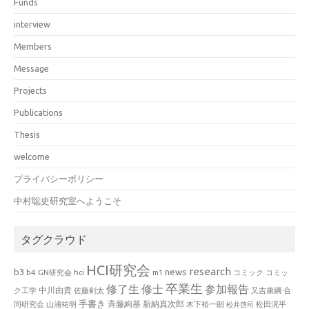
Funds
interview
Members
Message
Projects
Publications
Thesis
welcome
プライバシーポリシー
中村聡史研究室へようこそ
タグクラウド
HCI研究会
research
news
b3
b4
GN研究会
hci
m1
コミック
コミッ
卒業生
修了生
修士
参加報告
中川由貴
ク工学
佐藤剣太
又吉康綱
合
手書き
山浦祐明
斉藤絢基
新納真次郎
松田滉平
同研究会
木下裕一朗
松井啓司