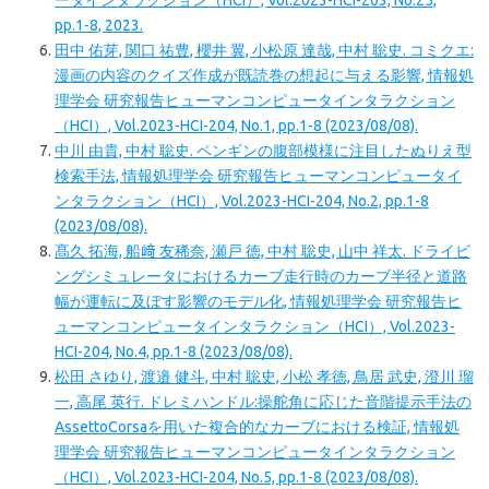
ータインタラクション（HCI）, Vol.2023-HCI-203, No.25,
pp.1-8, 2023.
田中 佑芽, 関口 祐豊, 櫻井 翼, 小松原 達哉, 中村 聡史. コミクエ:
漫画の内容のクイズ作成が既読巻の想起に与える影響, 情報処
理学会 研究報告ヒューマンコンピュータインタラクション
（HCI）, Vol.2023-HCI-204, No.1, pp.1-8 (2023/08/08).
中川 由貴, 中村 聡史. ペンギンの腹部模様に注目したぬりえ型
検索手法, 情報処理学会 研究報告ヒューマンコンピュータイ
ンタラクション（HCI）, Vol.2023-HCI-204, No.2, pp.1-8
(2023/08/08).
髙久 拓海, 船﨑 友稀奈, 瀬戸 徳, 中村 聡史, 山中 祥太. ドライビ
ングシミュレータにおけるカーブ走行時のカーブ半径と道路
幅が運転に及ぼす影響のモデル化, 情報処理学会 研究報告ヒ
ューマンコンピュータインタラクション（HCI）, Vol.2023-
HCI-204, No.4, pp.1-8 (2023/08/08).
松田 さゆり, 渡邉 健斗, 中村 聡史, 小松 孝徳, 鳥居 武史, 澄川 瑠
一, 高尾 英行. ドレミハンドル:操舵角に応じた音階提示手法の
AssettoCorsaを用いた複合的なカーブにおける検証, 情報処
理学会 研究報告ヒューマンコンピュータインタラクション
（HCI）, Vol.2023-HCI-204, No.5, pp.1-8 (2023/08/08).