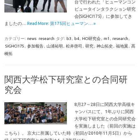
台で行われた「ヒューマンコン
ピュータインタラクション研究
会(SIGHCI175)」に参加してき
ましたの…
Read More: 第175回ヒューマン… »
カテゴリー:
news
research
タグ:
b3
,
b4
,
HCI研究会
,
m1
,
research
,
SIGHCI175
,
参加報告
,
山浦祐明
,
松井啓司
,
研究
,
神山拓史
,
福地翼
,
髙
橋拓
関西大学松下研究室との合同研
究会
8月27～28日に関西大学高槻キ
ャンパスにて、1年ぶりに関西
大学松下研究室との合同研究会
を実施しました（前回の実施は
こちら）。 京大に所属していた時（初回が2010年11月5日）から