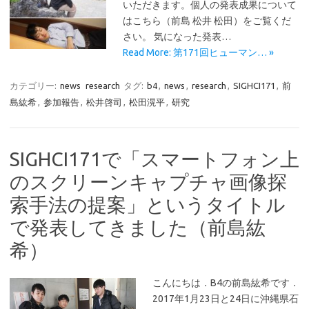
いただきます。個人の発表成果について
はこちら（前島 松井 松田）をご覧くだ
さい。 気になった発表…
Read More: 第171回ヒューマン… »
カテゴリー:
news
research
タグ:
b4
,
news
,
research
,
SIGHCI171
,
前
島紘希
,
参加報告
,
松井啓司
,
松田滉平
,
研究
SIGHCI171で「スマートフォン上
のスクリーンキャプチャ画像探
索手法の提案」というタイトル
で発表してきました（前島紘
希）
こんにちは．B4の前島紘希です．
2017年1月23日と24日に沖縄県石