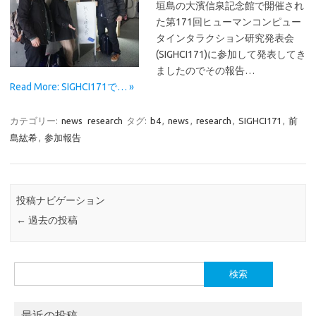
垣島の大濱信泉記念館で開催され
た第171回ヒューマンコンピュー
タインタラクション研究発表会
(SIGHCI171)に参加して発表してき
ましたのでその報告…
Read More: SIGHCI171で… »
カテゴリー:
news
research
タグ:
b4
,
news
,
research
,
SIGHCI171
,
前
島紘希
,
参加報告
投稿ナビゲーション
←
過去の投稿
検
索:
最近の投稿