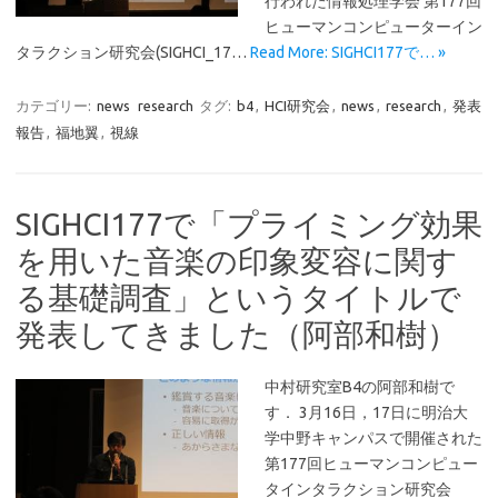
行われた情報処理学会 第177回
ヒューマンコンピューターイン
タラクション研究会(SIGHCI_17…
Read More: SIGHCI177で… »
カテゴリー:
news
research
タグ:
b4
,
HCI研究会
,
news
,
research
,
発表
報告
,
福地翼
,
視線
SIGHCI177で「プライミング効果
を用いた音楽の印象変容に関す
る基礎調査」というタイトルで
発表してきました（阿部和樹）
中村研究室B4の阿部和樹で
す． 3月16日，17日に明治大
学中野キャンパスで開催された
第177回ヒューマンコンピュー
タインタラクション研究会