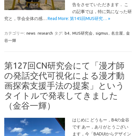
告をさせていただきます． こ
の記事では，特に気になった研
究と，学会全体の感…
Read More: 第145回MUS研究… »
カテゴリー:
news
research
タグ:
b4
,
MUS研究会
,
sigmus
,
名古屋
,
金
谷一輝
第127回CN研究会にて「漫才師
の発話交代可視化による漫才動
画探索支援手法の提案」という
タイトルで発表してきました
（金谷一輝）
はじめに どうもー，B4の金谷
です あー，ありがとうござい
ます，今「BADUIからデザイン