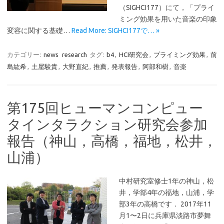
（SIGHCI177）にて，「プライ
ミング効果を用いた音楽の印象
変容に関する基礎…
Read More: SIGHCI177で… »
カテゴリー:
news
research
タグ:
b4
,
HCI研究会
,
プライミング効果
,
前
島紘希
,
土屋駿貴
,
大野直紀
,
推薦
,
発表報告
,
阿部和樹
,
音楽
第175回ヒューマンコンピュー
タインタラクション研究会参加
報告（神山，高橋，福地，松井，
山浦）
中村研究室修士1年の神山，松
井，学部4年の福地，山浦，学
部3年の高橋です． 2017年11
月1〜2日に兵庫県淡路市夢舞