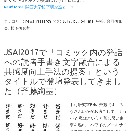
続く松下研究室との交流はもう7年目にな…
Read More: 関西大学松下研究室と… »
カテゴリー:
news
research
タグ:
2017
,
b3
,
b4
,
m1
,
中松
,
合同研究
会
,
松下研究室
JSAI2017で「コミック内の発話
への読者手書き文字融合による
共感度向上手法の提案」という
タイトルで登壇発表してきまし
た（斉藤絢基）
中村研究室B4の斉藤です．み
なさんいかがお過ごしでしょう
か？ 私はというと蒸し暑い東
京を離れ，ハワイのプールサイ