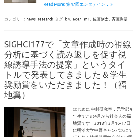
Read More: 第47回エンタテイン… »
カテゴリー:
news
research
タグ:
b4
,
ec47
,
m1
,
佐藤剣太
,
斉藤絢基
SIGHCI177で「文章作成時の視線
分析に基づく読み返しを促す視
線誘導手法の提案」というタイ
トルで発表してきました＆学生
奨励賞をいただきました！（福
地翼）
はじめに 中村研究室，元学部4
年生でこの4月から社会人の福
地翼です．2018年3月16-17日
に明治大学中野キャンパスにて