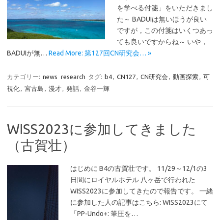
を学べる付箋」をいただきまし
た～ BADUIは無いほうが良い
ですが，この付箋はいくつあっ
ても良いですからね～ いや，
BADUIが無…
Read More: 第127回CN研究会… »
カテゴリー:
news
research
タグ:
b4
,
CN127
,
CN研究会
,
動画探索
,
可
視化
,
宮古島
,
漫才
,
発話
,
金谷一輝
WISS2023に参加してきました
（古賀壮）
はじめに B4の古賀壮です。 11/29～12/1の3
日間にロイヤルホテル 八ヶ岳で行われた
WISS2023に参加してきたので報告です。 一緒
に参加した人の記事はこちら: WISS2023にて
「PP-Undo+: 筆圧を…