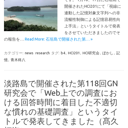
開催されたHCI201にて「視線に
連動した記憶対象文字列への非
流暢性制御による記憶容易性向
上手法」というタイトルで発表
をさせていただきましたのでそ
の報告を…
Read More: 石垣島で開催された第… »
カテゴリー:
news
research
タグ:
b4
,
HCI201
,
HCI研究会
,
ぼかし
,
記
憶
,
青木柊八
淡路島で開催された第118回GN
研究会で「Web上での調査にお
ける回答時間に着目した不適切
な慣れの基礎調査」というタイ
トルで発表してきました（髙久