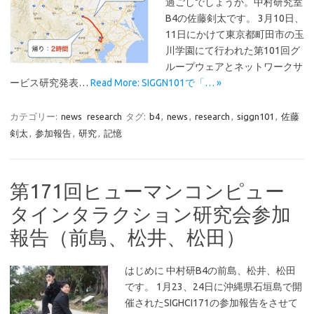
過ごしでしょうか。中村研究室
B4の佐藤剣太です。 3月10日、
11日にかけて東京都町田市の玉
川学園にて行われた第101回グ
ループウェアとネットワークサ
ービス研究発表…
Read More: SIGGN101で「… »
カテゴリー:
news
research
タグ:
b4
,
news
,
research
,
siggn101
,
佐藤
剣太
,
参加報告
,
研究
,
記憶
第171回ヒューマンコンピュー
タインタラクション研究会参加
報告（前島、松井、松田）
はじめに 中村研B4の前島、松井、松田
です。 1月23、24日に沖縄県石垣島で開
催されたSIGHCI171の参加報告をさせて