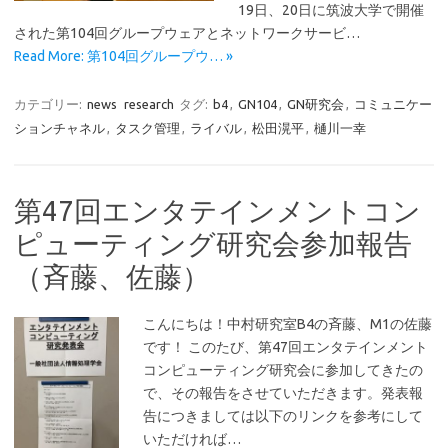
19日、20日に筑波大学で開催
された第104回グループウェアとネットワークサービ…
Read More: 第104回グループウ… »
カテゴリー:
news
research
タグ:
b4
,
GN104
,
GN研究会
,
コミュニケー
ションチャネル
,
タスク管理
,
ライバル
,
松田滉平
,
樋川一幸
第47回エンタテインメントコン
ピューティング研究会参加報告
（斉藤、佐藤）
こんにちは！中村研究室B4の斉藤、M1の佐藤
です！ このたび、第47回エンタテインメント
コンピューティング研究会に参加してきたの
で、その報告をさせていただきます。発表報
告につきましては以下のリンクを参考にして
いただければ…