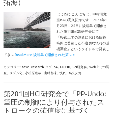
拓海）
はじめに こんにちは，中村研究
室B4の髙久拓海です． 2023年1
月23日～24日に淡路島で開催さ
れた第118回GN研究会にて
「Web上での調査における回答
時間に着目した不適切な慣れの基
礎調査」というタイトルで発表し
てき…
Read More: 淡路島で開催された第… »
カテゴリー:
news
research
タグ:
b4
,
GN118
,
GN研究会
,
Web上での調
査
,
リズム化
,
小松原達哉
,
山﨑郁未
,
慣れ
,
髙久拓海
第201回HCI研究会で「PP-Undo:
筆圧の制御により付与されたス
トロークの確信度に基づく