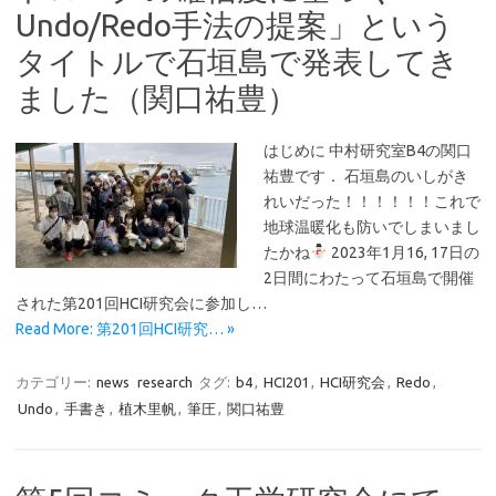
Undo/Redo手法の提案」という
タイトルで石垣島で発表してき
ました（関口祐豊）
はじめに 中村研究室B4の関口
祐豊です． 石垣島のいしがき
れいだった！！！！！！これで
地球温暖化も防いでしまいまし
たかね
2023年1月16, 17日の
2日間にわたって石垣島で開催
された第201回HCI研究会に参加し…
Read More: 第201回HCI研究… »
カテゴリー:
news
research
タグ:
b4
,
HCI201
,
HCI研究会
,
Redo
,
Undo
,
手書き
,
植木里帆
,
筆圧
,
関口祐豊