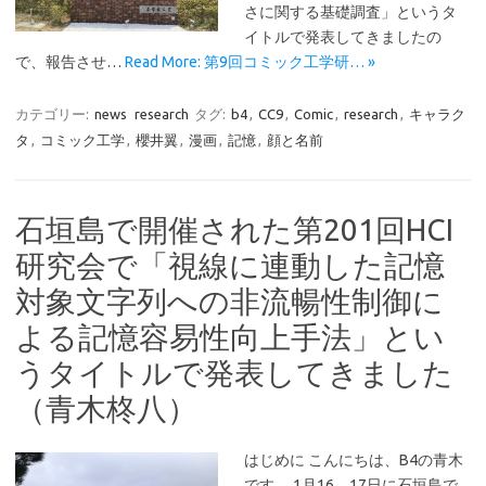
さに関する基礎調査」というタ
イトルで発表してきましたの
で、報告させ…
Read More: 第9回コミック工学研… »
カテゴリー:
news
research
タグ:
b4
,
CC9
,
Comic
,
research
,
キャラク
タ
,
コミック工学
,
櫻井翼
,
漫画
,
記憶
,
顔と名前
石垣島で開催された第201回HCI
研究会で「視線に連動した記憶
対象文字列への非流暢性制御に
よる記憶容易性向上手法」とい
うタイトルで発表してきました
（青木柊八）
はじめに こんにちは、B4の青木
です。 1月16、17日に石垣島で