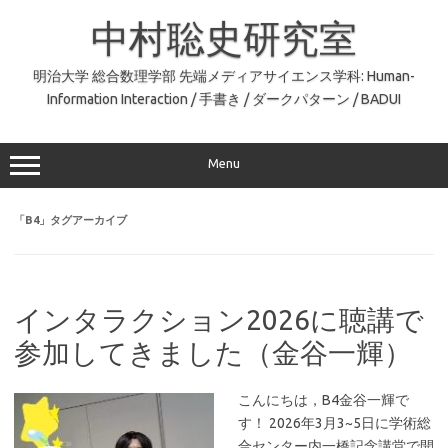
コ
ン
中村聡史研究室
テ
ン
ツ
へ
明治大学 総合数理学部 先端メディアサイエンス学科: Human-
ス
Information Interaction / 手書き / ダークパターン / BADUI
キ
ッ
プ
Menu
「
B4
」タグアーカイブ
インタラクション2026に聴講で
参加してきました（金谷一輝）
こんにちは，B4金谷一輝で
す！ 2026年3月3~5日に学術総
合センター内一橋記念講堂で開