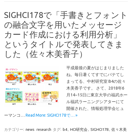
SIGHCI178で「手書きとフォント
の融合文字を用いたメッセージ
カード作成における利用分析」
というタイトルで発表してきま
した（佐々木美香子）
平成最後の夏がはじまりました
ね。毎日暑くてすでにバテてし
まってる、中村研究室 B4の佐々
木美香子です。 さて、2018年6
月14~15日に東京大学の福武ホー
ル福武ラーニングシアターにて
開催された、情報処理学会ヒュ
ーマンコ…
Read More: SIGHCI178で… »
カテゴリー:
news
research
タグ:
b4
,
HCI研究会
,
SIGHCI178
,
佐々木美