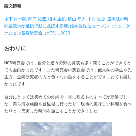
論文情報
木下 裕一朗, 関口 祐豊, 植木 里帆, 横山 幸大, 中村 聡史. 選択肢の時
間差表示が選択行動に及ぼす影響, 信学技報 ヒューマンコミュニケ
ーション基礎研究会（HCS）, 2023.
おわりに
HCS研究会では，自分と違う分野の発表も多く聞くことができてと
ても面白かったです．また研究会の懇親会では，他大学の学生や先
生方，企業研究者の方と色々なお話をすることができ，とても楽し
かったです．
自分にとっては初めての沖縄で，目に映るものすべてが新鮮でし
た．美ら海水族館や首里城に行ったり，現地の美味しい料理を食べ
たりと，充実した時間を過ごすことができました．