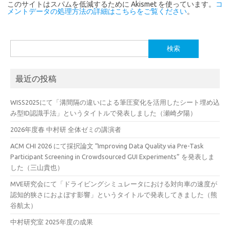
このサイトはスパムを低減するために Akismet を使っています。
コ
メントデータの処理方法の詳細はこちらをご覧ください
。
検
索:
最近の投稿
WISS2025にて「溝間隔の違いによる筆圧変化を活用したシート埋め込
み型ID認識手法」というタイトルで発表しました（瀬崎夕陽）
2026年度春 中村研 全体ゼミの講演者
ACM CHI 2026 にて採択論文 “Improving Data Quality via Pre-Task
Participant Screening in Crowdsourced GUI Experiments” を発表しま
した（三山貴也）
MVE研究会にて「ドライビングシミュレータにおける対向車の速度が
認知的狭さにおよぼす影響」というタイトルで発表してきました（熊
谷航太）
中村研究室 2025年度の成果