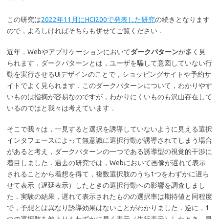
この研究は
2022年11月にHCI200で発表した研究
の続きとなります
ので，よろしければそちらも併せてご覧ください．
近年，Webやアプリケーションにおいて
ダークパターン
が多く見
られます．ダークパターンとは，ユーザを騙して意図していない行
動を実行させるUIデザインのことで，ショッピングサイトや予約サ
イトでよく見られます．このダークパターンについて，わかりやす
いものは指摘が容易なのですが，わかりにくいものも沢山存在して
いるのではと我々は考えています．
そこで我々は，一見すると選択を誘導していないように見える選択
インタフェースによって無意識に選択行動が誘導されてしまう場合
があると考え，ダークパターンの一つである誘導型の視覚的干渉に
着目しました．過去の研究では，Webにおいて画像が遅れて表示
されることから着想を得て，複数選択肢のうち1つをわずかに遅ら
せて表示（遅延表示）したときの選択行動への影響を調査しまし
た．実験の結果，遅れて表示されたものの選択率は期待値と同程度
で，予想とは異なり誘導効果はないことがわかりました．逆に，1