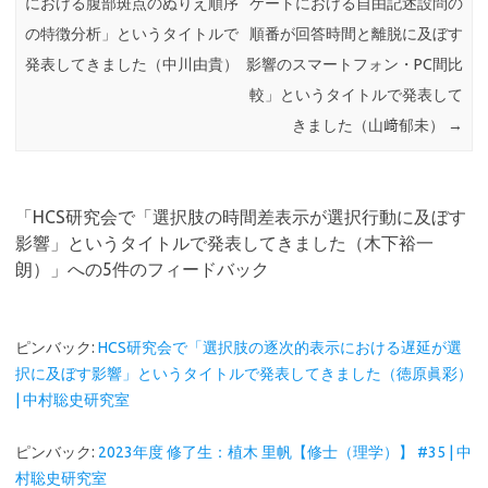
における腹部斑点のぬりえ順序
ケートにおける自由記述設問の
の特徴分析」というタイトルで
順番が回答時間と離脱に及ぼす
発表してきました（中川由貴）
影響のスマートフォン・PC間比
較」というタイトルで発表して
きました（山﨑郁未）
→
「
HCS研究会で「選択肢の時間差表示が選択行動に及ぼす
影響」というタイトルで発表してきました（木下裕一
朗）
」への5件のフィードバック
ピンバック:
HCS研究会で「選択肢の逐次的表示における遅延が選
択に及ぼす影響」というタイトルで発表してきました（徳原眞彩）
| 中村聡史研究室
ピンバック:
2023年度 修了生：植木 里帆【修士（理学）】 #35 | 中
村聡史研究室