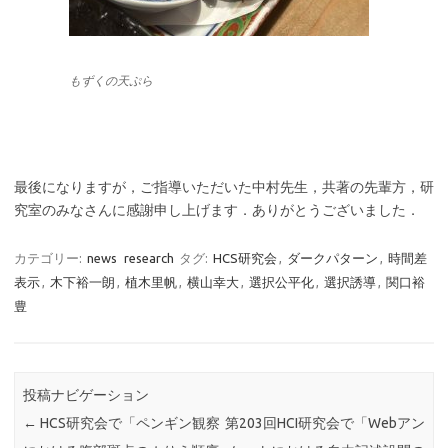
もずくの天ぷら
最後になりますが，ご指導いただいた中村先生，共著の先輩方，研
究室のみなさんに感謝申し上げます．ありがとうございました．
カテゴリー:
news
research
タグ:
HCS研究会
,
ダークパターン
,
時間差
表示
,
木下裕一朗
,
植木里帆
,
横山幸大
,
選択公平化
,
選択誘導
,
関口裕
豊
投稿ナビゲーション
←
HCS研究会で「ペンギン観察
第203回HCI研究会で「Webアン