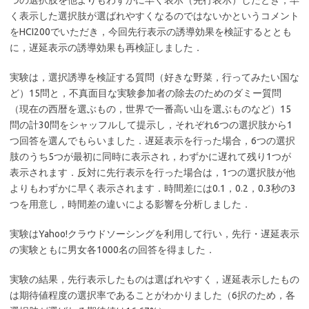
つの選択肢を他よりもわずかに早く表示（先行表示）したとき，早
く表示した選択肢が選ばれやすくなるのではないかというコメント
をHCI200でいただき，今回先行表示の誘導効果を検証するととも
に，遅延表示の誘導効果も再検証しました．
実験は，選択誘導を検証する質問（好きな野菜，行ってみたい国な
ど）15問と，不真面目な実験参加者の除去のためのダミー質問
（現在の西暦を選ぶもの，世界で一番高い山を選ぶものなど）15
問の計30問をシャッフルして提示し，それぞれ6つの選択肢から1
つ回答を選んでもらいました．遅延表示を行った場合，6つの選択
肢のうち5つが最初に同時に表示され，わずかに遅れて残り1つが
表示されます．反対に先行表示を行った場合は，1つの選択肢が他
よりもわずかに早く表示されます．時間差には0.1，0.2，0.3秒の3
つを用意し，時間差の違いによる影響を分析しました．
実験はYahoo!クラウドソーシングを利用して行い，先行・遅延表示
の実験ともに男女各1000名の回答を得ました．
実験の結果，先行表示したものは選ばれやすく，遅延表示したもの
は期待値程度の選択率であることがわかりました（6択のため，各