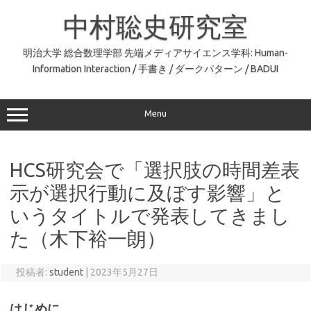
コ
ン
中村聡史研究室
テ
ン
ツ
へ
明治大学 総合数理学部 先端メディアサイエンス学科: Human-
ス
Information Interaction / 手書き / ダークパターン / BADUI
キ
ッ
プ
Menu
HCS研究会で「選択肢の時間差表
示が選択行動に及ぼす影響」と
いうタイトルで発表してきまし
た（木下裕一朗）
投稿者:
student
|
2023年5月27日
はじめに