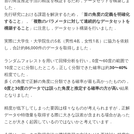
首の角度推定手法の精度を検証するため，データセットを構築しま
した．
先行研究における課題を解決するため，「
首の角度の定義を明確化
すること
」，「
複数のパラメータに対して連続的なデータセットを
構築すること
」に注意し，データセット構築を行いました．
実際に大学生・大学院生の5名（男性4名，女性1名）に協力を依頼
し，合計約86,000件のデータを取得しました．
ランダムフォレストを用いて回帰分析を行い，0度〜60度の範囲で
10度ごとに分類したところ，正しく分類できた確率は約
30〜40%
程度でした．
多くの角度で正解の角度に分類できる確率が最も高かったものの，
0度と30度のデータでは誤った角度と推定する確率の方が高い
結果
となりました．
精度が低下してしまった要因は様々なものが考えられますが，正解
データや特徴量を取得する際に大きな誤差が含まれる場合があった
ことが大きく起因しているのではないかと考えています．