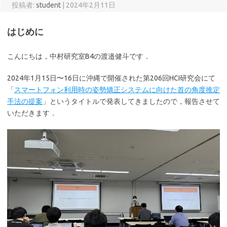
投稿者:
student
|
2024年2月11日
はじめに
こんにちは，中村研究室B4の渡邉健斗です．
2024年1月15日〜16日に沖縄で開催された第206回HCI研究会にて
「
スマートフォン利用時の姿勢矯正システムに向けた首の角度推定
手法の提案
」というタイトルで発表してきましたので，報告させて
いただきます．