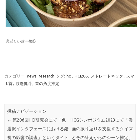
美味しい食べ物②
カテゴリー:
news
research
タグ:
hci
,
HCI206
,
ストレートネック
,
スマ
ホ首
,
渡邉健斗
,
首の角度推定
投稿ナビゲーション
←
第206回HCI研究会にて「色
HCGシンポジウム2023にて「漫
選択インタフェースにおける錯
画の振り返りを支援するクイズ
視の影響の調査」というタイト
とその答えからのシーン推定」