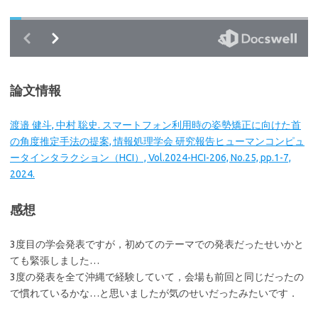
論文情報
渡邉 健斗, 中村 聡史. スマートフォン利用時の姿勢矯正に向けた首
の角度推定手法の提案, 情報処理学会 研究報告ヒューマンコンピュ
ータインタラクション（HCI）, Vol.2024-HCI-206, No.25, pp.1-7,
2024.
感想
3度目の学会発表ですが，初めてのテーマでの発表だったせいかと
ても緊張しました…
3度の発表を全て沖縄で経験していて，会場も前回と同じだったの
で慣れているかな…と思いましたが気のせいだったみたいです．