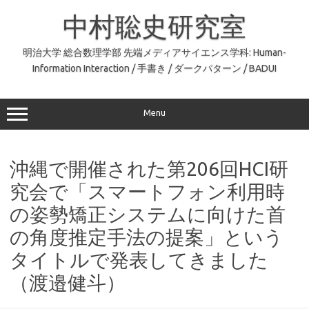
コ
ン
中村聡史研究室
テ
ン
ツ
へ
明治大学 総合数理学部 先端メディアサイエンス学科: Human-
ス
Information Interaction / 手書き / ダークパターン / BADUI
キ
ッ
プ
Menu
沖縄で開催された第206回HCI研
究会で「スマートフォン利用時
の姿勢矯正システムに向けた首
の角度推定手法の提案」という
タイトルで発表してきました
（渡邉健斗）