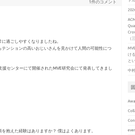
ト
1件のコメント
20
ACM
Qual
Cro
（
常に過ごしやすくなりましたね。
らテンションの高いおじいさんを見かけて人間の可能性につ
M
け
と
産業支援センターにて開催されたMVE研究会にて発表してきまし
中村
Awa
Col
Con
eve
頭を抱えた経験はありますか？ 僕はよくあります。