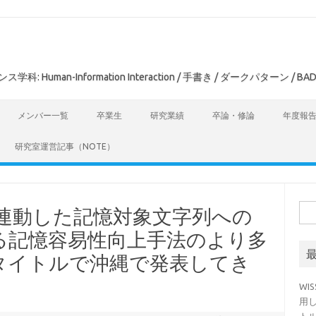
man-Information Interaction / 手書き / ダークパターン / BAD
メンバー一覧
卒業生
研究業績
卒論・修論
年度報
研究室運営記事（NOTE）
検
線に連動した記憶対象文字列への
索:
る記憶容易性向上手法のより多
タイトルで沖縄で発表してき
WI
用