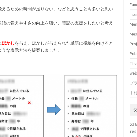
Fun
覚えるための時間が足りない、などと思うことも多いと思い
inte
単語の覚えやすさの向上を狙い、暗記の支援をしたいと考え
Mem
Mes
に
ぼかし
を与え、ぼかしが与えられた単語に視線を向けると
Pro
ような表示方法を提案しました。
Pub
The
wel
プ
中
b3
res