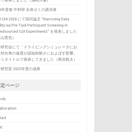
ルで発表しました（瀬崎夕陽）
26年度春 中村研 全体ゼミの講演者
 CHI 2026 にて採択論文 “Improving Data
ity via Pre-Task Participant Screening in
wdsourced GUI Experiments” を発表しました
三山貴也）
VE研究会にて「ドライビングシミュレータにお
る対向車の速度が認知的狭さにおよぼす影響」
いうタイトルで発表してきました（熊谷航太）
研究室 2025年度の成果
固定ページ
rds
laboration
tact
nt