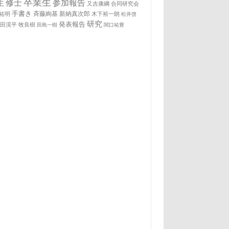
卒業生
生
修士
参加報告
又吉康綱
合同研究会
手書き
祐明
斉藤絢基
新納真次郎
木下裕一朗
松井啓
研究
発表報告
松田滉平
牧良樹
田島一樹
関口祐豊