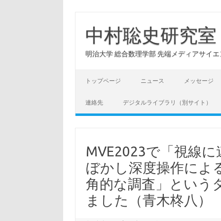
コ
ン
テ
中村聡史研究室
ン
ツ
へ
明治大学 総合数理学部 先端メディアサイエンス学科: Hu
ス
キ
ッ
プ
トップページ
ニュース
メッセージ
連絡先
デジタルライブラリ（別サイト）
MVE2023で「視
ぼかし深度操作によ
角的な調査」という
ました（青木柊八）