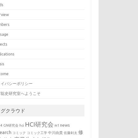
ds
rview
bers
sage
jects
lications
sis
come
ライバシーポリシー
村聡史研究室へようこそ
タグクラウド
HCI研究会
news
b4
GN研究会
hci
m1
修
earch
中川由貴
コミック
コミック工学
佐藤剣太