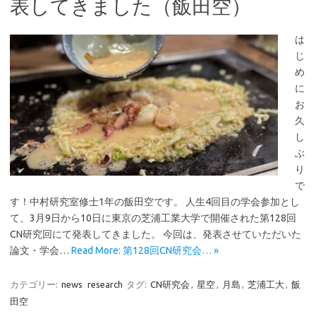
表してきました（飯田空）
は
じ
め
に
お
久
し
ぶ
り
で
す！中村研究室修士1年の飯田空です。 人生4回目の学会参加とし
て、3月9日から10日に東京の芝浦工業大学で開催された第128回
CN研究回にて発表してきました。 今回は、発表させていただいた
論文・学会…
Read More: 第128回CN研究会… »
カテゴリー:
news
research
タグ:
CN研究会
,
星空
,
月島
,
芝浦工大
,
飯
田空