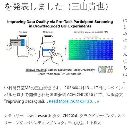
を発表しました（三山貴也）
は
じ
め
に
こ
ん
に
ち
は
。
中村研究室M2の三山貴也です。 2026年4月13～17日にスペイン・
バルセロナで開催された国際会議 ACM CHI 2026 にて、採択論文
“Improving Data Quali…
Read More: ACM CHI 20… »
カテゴリー:
news
research
タグ:
CHI2026
,
クラウドソーシング
,
スク
リーニング
,
ポインティングタスク
,
三山貴也
,
山中祥太