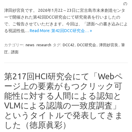
の
津田紗宮良です。 2026年1月22～23日に宮古島市未来創造センタ
ーで開催された第42回DCC研究会にて研究発表を行いましたの
で、ご報告させていただきます。今回は、「譜面への書き込みによ
る視認性低…
Read More: 第42回DCC研究会… »
カテゴリー:
news
research
タグ:
DCC42
,
DCC研究会
,
津田紗宮良
,
筆
圧
,
譜面
第217回HCI研究会にて「Webペ
ージ上の要素がもつクリック可
能性に対する人間による認知と
VLMによる認識の一致度調査」
というタイトルで発表してきま
した（徳原眞彩）