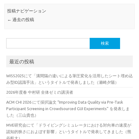
投稿ナビゲーション
←
過去の投稿
検
索:
最近の投稿
WISS2025にて「溝間隔の違いによる筆圧変化を活用したシート埋め込
み型ID認識手法」というタイトルで発表しました（瀬崎夕陽）
2026年度春 中村研 全体ゼミの講演者
ACM CHI 2026 にて採択論文 “Improving Data Quality via Pre-Task
Participant Screening in Crowdsourced GUI Experiments” を発表しま
した（三山貴也）
MVE研究会にて「ドライビングシミュレータにおける対向車の速度が
認知的狭さにおよぼす影響」というタイトルで発表してきました（熊
谷航太）