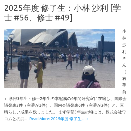
2025年度 修了生：小林 沙利 [学
士 #56、修士 #49]
小
林
沙
利
さ
ん
（
右
手
前
） 学部3年生～修士2年生の本配属の4年間研究室に在籍し、国際会
議発表3件（主著が2件）、国内会議発表6件（主著が3件）と、素
晴らしい成果を残しました。 まず学部3年生の頃には、株式会社ワ
コムとの共…
Read More: 2025年度 修了生… »