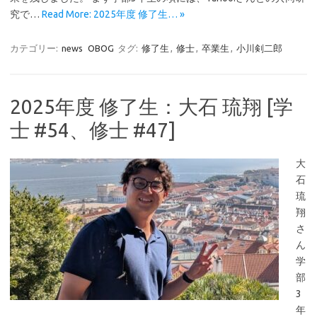
究で…
Read More: 2025年度 修了生… »
カテゴリー:
news
OBOG
タグ:
修了生
,
修士
,
卒業生
,
小川剣二郎
2025年度 修了生：大石 琉翔 [学
士 #54、修士 #47]
大
石
琉
翔
さ
ん
学
部
3
年