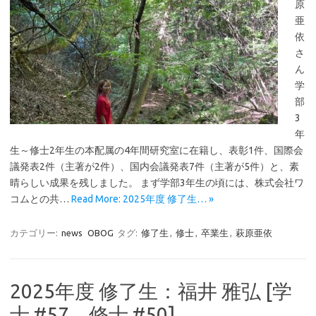
原
亜
依
さ
ん
学
部
3
年
生～修士2年生の本配属の4年間研究室に在籍し、表彰1件、国際会
議発表2件（主著が2件）、国内会議発表7件（主著が5件）と、素
晴らしい成果を残しました。 まず学部3年生の頃には、株式会社ワ
コムとの共…
Read More: 2025年度 修了生… »
カテゴリー:
news
OBOG
タグ:
修了生
,
修士
,
卒業生
,
萩原亜依
2025年度 修了生：福井 雅弘 [学
士 #57、修士 #50]