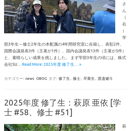
さ
ん
（
右
）
学
部3年生～修士2年生の本配属の4年間研究室に在籍し、表彰2件、
国際会議発表3件（主著が1件）、国内会議発表13件（主著が5件）
と、素晴らしい成果を残しました。 まず学部3年生の頃には、株式
会社SU…
Read More: 2025年度 修了生… »
カテゴリー:
news
OBOG
タグ:
修了生
,
修士
,
卒業生
,
渡邉健斗
2025年度 修了生：萩原 亜依 [学
士 #58、修士 #51]
萩