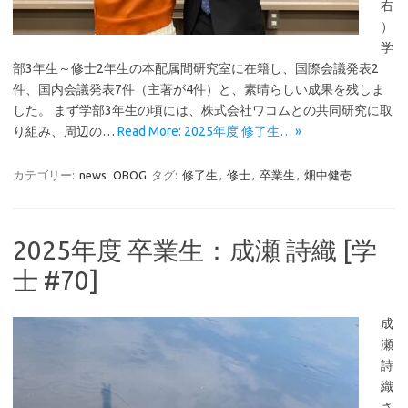
右
）
学
部3年生～修士2年生の本配属間研究室に在籍し、国際会議発表2
件、国内会議発表7件（主著が4件）と、素晴らしい成果を残しま
した。 まず学部3年生の頃には、株式会社ワコムとの共同研究に取
り組み、周辺の…
Read More: 2025年度 修了生… »
カテゴリー:
news
OBOG
タグ:
修了生
,
修士
,
卒業生
,
畑中健壱
2025年度 卒業生：成瀬 詩織 [学
士 #70]
成
瀬
詩
織
さ