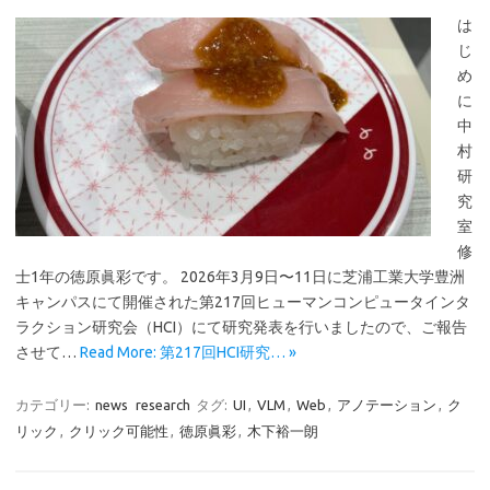
は
じ
め
に
中
村
研
究
室
修
士1年の徳原眞彩です。 2026年3月9日〜11日に芝浦工業大学豊洲
キャンパスにて開催された第217回ヒューマンコンピュータインタ
ラクション研究会（HCI）にて研究発表を行いましたので、ご報告
させて…
Read More: 第217回HCI研究… »
カテゴリー:
news
research
タグ:
UI
,
VLM
,
Web
,
アノテーション
,
ク
リック
,
クリック可能性
,
徳原眞彩
,
木下裕一朗