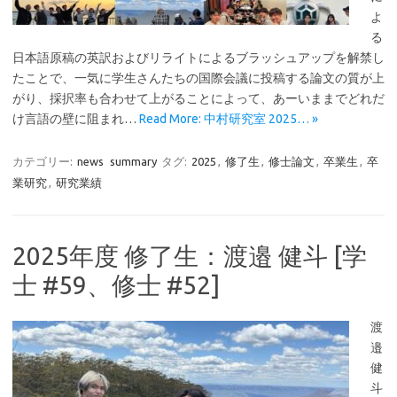
よ
る
日本語原稿の英訳およびリライトによるブラッシュアップを解禁し
たことで、一気に学生さんたちの国際会議に投稿する論文の質が上
がり、採択率も合わせて上がることによって、あーいままでどれだ
け言語の壁に阻まれ…
Read More: 中村研究室 2025… »
カテゴリー:
news
summary
タグ:
2025
,
修了生
,
修士論文
,
卒業生
,
卒
業研究
,
研究業績
2025年度 修了生：渡邉 健斗 [学
士 #59、修士 #52]
渡
邉
健
斗