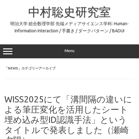
コ
ン
中村聡史研究室
テ
ン
ツ
へ
明治大学 総合数理学部 先端メディアサイエンス学科: Human-
ス
Information Interaction / 手書き / ダークパターン / BADUI
キ
ッ
プ
Menu
「
NEWS
」カテゴリーアーカイブ
WISS2025にて「溝間隔の違いに
よる筆圧変化を活用したシート
埋め込み型ID認識手法」という
タイトルで発表しました（瀬崎