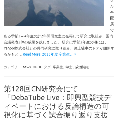
ん
本
配
属
で
ある学部3～4年生の計2年間研究室に在籍して研究に取組み、国内
会議発表3件の成果を残しました。 研究は学部3年生の頃には、
Yahoo!株式会社との共同研究に取り組み、路上駐車のドアが開閉す
るかもと…
Read More: 2025年度 卒業生… »
カテゴリー:
news
OBOG
タグ:
卒業生
,
学士
,
成瀬詩織
第128回CN研究会にて
「DebaTube Live：即興型競技デ
ィベートにおける反論構造の可
視化に基づく試合振り返り支援