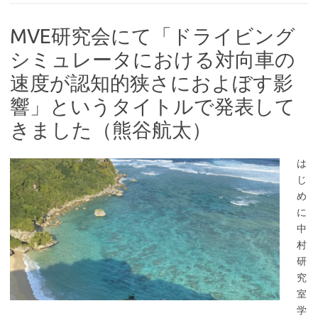
MVE研究会にて「ドライビング
シミュレータにおける対向車の
速度が認知的狭さにおよぼす影
響」というタイトルで発表して
きました（熊谷航太）
は
じ
め
に
中
村
研
究
室
学