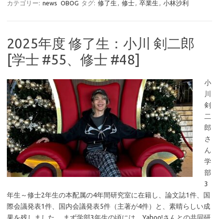
カテゴリー:
news
OBOG
タグ:
修了生
,
修士
,
卒業生
,
小林沙利
2025年度 修了生：小川 剣二郎
[学士 #55、修士 #48]
小
川
剣
二
郎
さ
ん
学
部
3
年生～修士2年生の本配属の4年間研究室に在籍し、論文誌1件、国
際会議発表1件、国内会議発表5件（主著が4件）と、素晴らしい成
果を残しました。 まず学部3年生の頃には、Yahoo!さんとの共同研