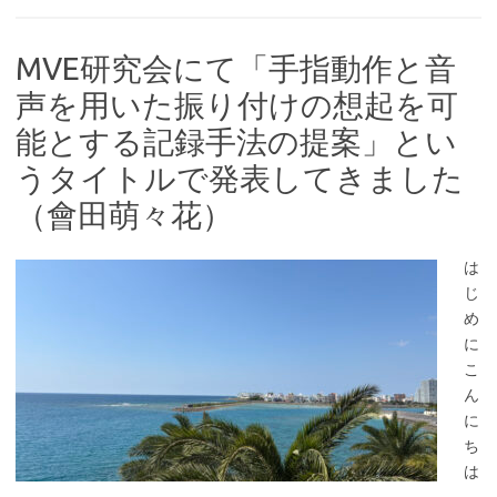
MVE研究会にて「手指動作と音
声を用いた振り付けの想起を可
能とする記録手法の提案」とい
うタイトルで発表してきました
（會田萌々花）
は
じ
め
に
こ
ん
に
ち
は