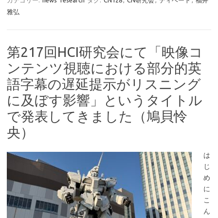
カテゴリー:
news
research
タグ:
CN128
,
CN研究会
,
ディベート
,
福井
雅弘
第217回HCI研究会にて「映像コ
ンテンツ視聴における部分的英
語字幕の遅延提示がリスニング
に及ぼす影響」というタイトル
で発表してきました（鳩貝怜
央）
は
じ
め
に
こ
ん