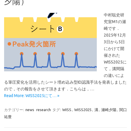
夕陽）
中村聡史研
究室M1の瀬
崎です．
2025年12月
3日から5日
にかけて開
催された
WISS2025に
て，溝間隔
の違いによ
る筆圧変化を活用したシート埋め込み型ID認識手法を発表しました
ので，その報告をさせて頂きます．こちらは，…
Read More: WISS2025にて… »
カテゴリー:
news
research
タグ:
WISS
,
WISS2025
,
溝
,
瀬崎夕陽
,
関口
祐豊