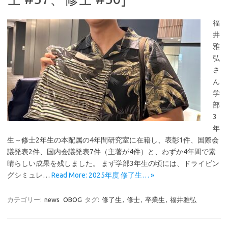
福
井
雅
弘
さ
ん
学
部
3
年
生～修士2年生の本配属の4年間研究室に在籍し、表彰1件、国際会
議発表2件、国内会議発表7件（主著が4件）と、わずか4年間で素
晴らしい成果を残しました。 まず学部3年生の頃には、ドライビン
グシミュレ…
Read More: 2025年度 修了生… »
カテゴリー:
news
OBOG
タグ:
修了生
,
修士
,
卒業生
,
福井雅弘