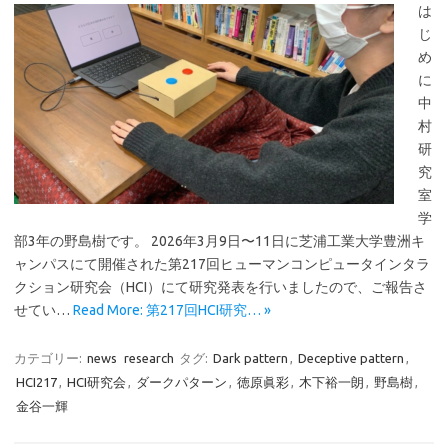
は
じ
め
に
中
村
研
究
室
学
部3年の野島樹です。 2026年3月9日〜11日に芝浦工業大学豊洲キ
ャンパスにて開催された第217回ヒューマンコンピュータインタラ
クション研究会（HCI）にて研究発表を行いましたので、ご報告さ
せてい…
Read More: 第217回HCI研究… »
カテゴリー:
news
research
タグ:
Dark pattern
,
Deceptive pattern
,
HCI217
,
HCI研究会
,
ダークパターン
,
徳原眞彩
,
木下裕一朗
,
野島樹
,
金谷一輝