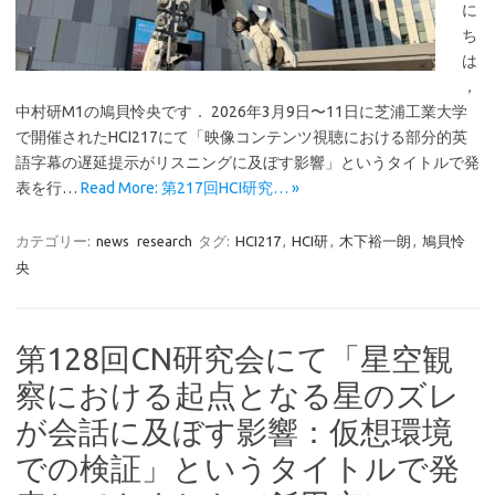
に
ち
は
，
中村研M1の鳩貝怜央です． 2026年3月9日〜11日に芝浦工業大学
で開催されたHCI217にて「映像コンテンツ視聴における部分的英
語字幕の遅延提示がリスニングに及ぼす影響」というタイトルで発
表を行…
Read More: 第217回HCI研究… »
カテゴリー:
news
research
タグ:
HCI217
,
HCI研
,
木下裕一朗
,
鳩貝怜
央
第128回CN研究会にて「星空観
察における起点となる星のズレ
が会話に及ぼす影響：仮想環境
での検証」というタイトルで発