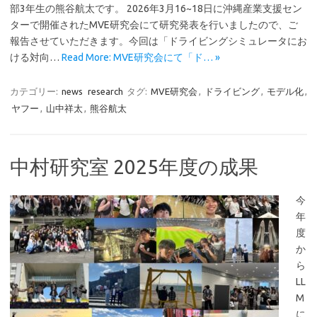
部3年生の熊谷航太です。 2026年3月16~18日に沖縄産業支援セン
ターで開催されたMVE研究会にて研究発表を行いましたので、ご
報告させていただきます。今回は「ドライビングシミュレータにお
ける対向…
Read More: MVE研究会にて「ド… »
カテゴリー:
news
research
タグ:
MVE研究会
,
ドライビング
,
モデル化
,
ヤフー
,
山中祥太
,
熊谷航太
中村研究室 2025年度の成果
今
年
度
か
ら
LL
M
に