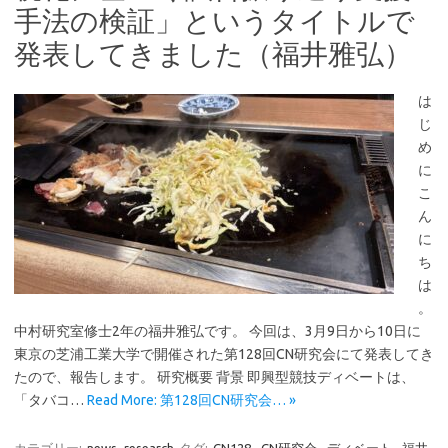
手法の検証」というタイトルで
発表してきました（福井雅弘）
は
じ
め
に
こ
ん
に
ち
は
。
中村研究室修士2年の福井雅弘です。 今回は、3月9日から10日に
東京の芝浦工業大学で開催された第128回CN研究会にて発表してき
たので、報告します。 研究概要 背景 即興型競技ディベートは、
「タバコ…
Read More: 第128回CN研究会… »