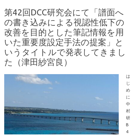
第42回DCC研究会にて「譜面へ
の書き込みによる視認性低下の
改善を目的とした筆記情報を用
いた重要度設定手法の提案」と
いうタイトルで発表してきまし
た（津田紗宮良）
は
じ
め
に
中
村
研
B
4