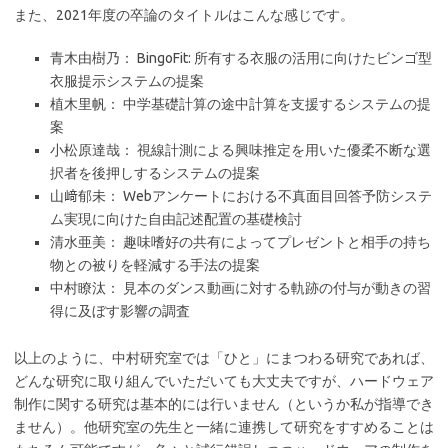
また、2021年度の卒論のタイトルはこんな感じです。
青木由樹乃： BingoFit: 所有する衣服の活用に向けたビンゴ型
衣服提示システムの提案
植木里帆： 中学基礎計算の途中計算を支援するシステムの提
案
小松原達哉： 視線計測による興味推定を用いた優柔不断な選
択者を後押しするシステムの提案
山﨑郁未： Webアンケートにおける不真面目回答予防システ
ム実現に向けた自由記述配置の基礎検討
清水亜美： 趣味嗜好の共有によってプレゼントと相手の持ち
物との被りを軽減する手法の提案
中村瞭汰： 見本のダンス動画に対する軌跡の付与が動きの習
得に及ぼす影響の調査
以上のように、中村研究室では「ひと」にまつわる研究であれば、
どんな研究に取り組んでいただいても大丈夫ですが、ハードウェア
制作に関する研究は基本的には行いません（というか私が指導でき
ません）。他研究室の先生と一緒に連携して研究をすすめることは