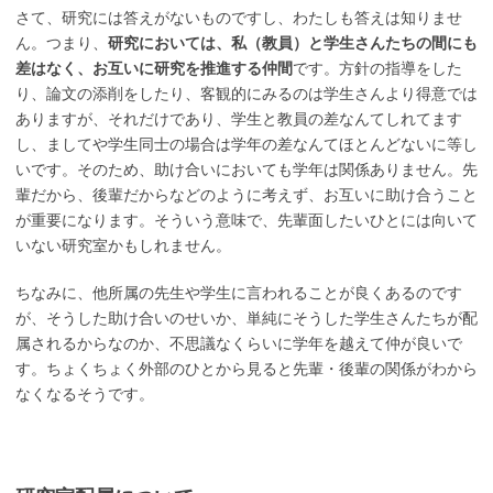
さて、研究には答えがないものですし、わたしも答えは知りませ
ん。つまり、
研究においては、私（教員）と学生さんたちの間にも
差はなく、お互いに研究を推進する仲間
です。方針の指導をした
り、論文の添削をしたり、客観的にみるのは学生さんより得意では
ありますが、それだけであり、学生と教員の差なんてしれてます
し、ましてや学生同士の場合は学年の差なんてほとんどないに等し
いです。そのため、助け合いにおいても学年は関係ありません。先
輩だから、後輩だからなどのように考えず、お互いに助け合うこと
が重要になります。そういう意味で、先輩面したいひとには向いて
いない研究室かもしれません。
ちなみに、他所属の先生や学生に言われることが良くあるのです
が、そうした助け合いのせいか、単純にそうした学生さんたちが配
属されるからなのか、不思議なくらいに学年を越えて仲が良いで
す。ちょくちょく外部のひとから見ると先輩・後輩の関係がわから
なくなるそうです。