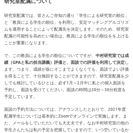
研究室配属について
研究室配属では、皆さんご存知の通り「学生による研究室の順位」
と「教員による学生の順位」を利用し、安定マッチングアルゴリズ
ムを適用することによって配属先を決定します。そのため、研究室
配属の可能性を高めたい場合は、教員による学生の順位をを上げる
ことが重要になります。
で、この教員による学生の順位についてですが、
中村研究室では成
績（GPAと私の担当講義）評価と、面談での評価を利用して決定
し
ます。つまり、成績が仮にそこまでよくなくても、面談でよい評価
を得ることで、十分挽回することができますので、研究室配属を少
しでも検討しているひとは、必ず1月～2月中に私との個人面談を
予約し、面談を受けてください。面談の時間は20分～30分程度を
予定しています。
面談の予約方法については、アナウンスしたとおりで、2021年度
配属学生については基本的にZoomでオンラインで実施します。ま
た、メールをしていただいても大丈夫です。なお中村研究室の他の
学生さんたちは私の予定を把握していますので、いつ空いているか