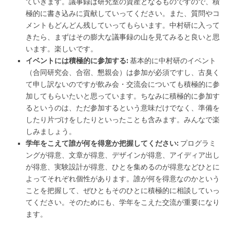
ていきます。議事録は研究室の資産となるものですので、積
極的に書き込みに貢献していってください。また、質問やコ
メントもどんどん残していってもらいます。中村研に入って
きたら、まずはその膨大な議事録の山を見てみると良いと思
います。楽しいです。
イベントには積極的に参加する:
基本的に中村研のイベント
（合同研究会、合宿、懇親会）は参加が必須ですし、古臭く
て申し訳ないのですが飲み会・交流会についても積極的に参
加してもらいたいと思っています。ちなみに積極的に参加す
るというのは、ただ参加するという意味だけでなく、準備を
したり片づけをしたりといったことも含みます。みんなで楽
しみましょう。
学年をこえて誰が何を得意か把握してください:
プログラミ
ングが得意、文章が得意、デザインが得意、アイディア出し
が得意、実験設計が得意、ひとを集めるのが得意などひとに
よってそれぞれ個性があります。誰が何を得意なのかという
ことを把握して、ぜひともそのひとに積極的に相談していっ
てください。そのためにも、学年をこえた交流が重要になり
ます。