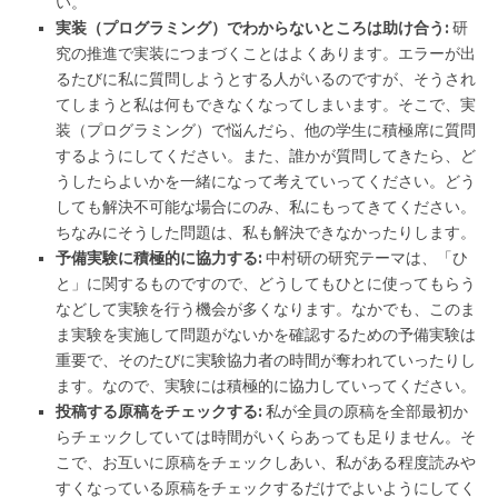
い。
実装（プログラミング）でわからないところは助け合う:
研
究の推進で実装につまづくことはよくあります。エラーが出
るたびに私に質問しようとする人がいるのですが、そうされ
てしまうと私は何もできなくなってしまいます。そこで、実
装（プログラミング）で悩んだら、他の学生に積極席に質問
するようにしてください。また、誰かが質問してきたら、ど
うしたらよいかを一緒になって考えていってください。どう
しても解決不可能な場合にのみ、私にもってきてください。
ちなみにそうした問題は、私も解決できなかったりします。
予備実験に積極的に協力する:
中村研の研究テーマは、「ひ
と」に関するものですので、どうしてもひとに使ってもらう
などして実験を行う機会が多くなります。なかでも、このま
ま実験を実施して問題がないかを確認するための予備実験は
重要で、そのたびに実験協力者の時間が奪われていったりし
ます。なので、実験には積極的に協力していってください。
投稿する原稿をチェックする:
私が全員の原稿を全部最初か
らチェックしていては時間がいくらあっても足りません。そ
こで、お互いに原稿をチェックしあい、私がある程度読みや
すくなっている原稿をチェックするだけでよいようにしてく