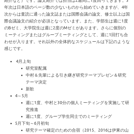
紹介など）です。論文紹介では担当は2週間に1度回ってきます。3
年次は日本語のページ数の少ないものから始めていきますが、4年
次からは査読に通った論文誌または国際会議の論文、修士以上は国
際会議論文の紹介が必須となっています。また、学部生は週に1度
のBゼミ、大学院生は週に2度のMゼミがあります。さらに個別の
ミーティングまたはグループミーティングとして、週に1回打ち合
わせが入ります。それ以外の全体的なスケジュールは下記のような
感じです。
4月上旬
研究室配属
中村＆先輩による引き継ぎ研究テーマプレゼン＆研究
テーマ決定
新歓
4～5月
週に1度、中村と30分の個人ミーティングを実施して研
究推進
週に1度、グループ学生同士でのミーティング
5月下旬～6月初旬
研究テーマ確定のための合宿（2015、2016は伊東の山