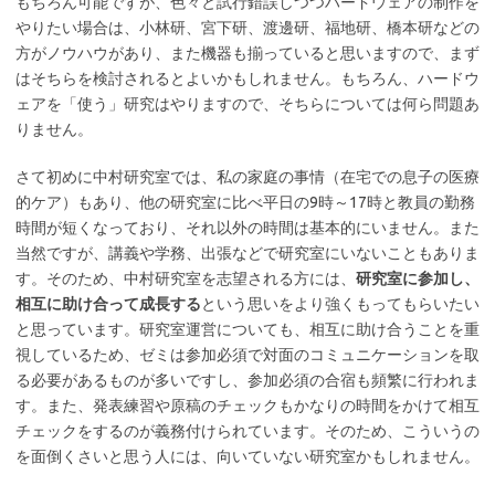
もちろん可能ですが、色々と試行錯誤しつつハードウェアの制作を
やりたい場合は、小林研、宮下研、渡邊研、福地研、橋本研などの
方がノウハウがあり、また機器も揃っていると思いますので、まず
はそちらを検討されるとよいかもしれません。もちろん、ハードウ
ェアを「使う」研究はやりますので、そちらについては何ら問題あ
りません。
さて初めに中村研究室では、私の家庭の事情（在宅での息子の医療
的ケア）もあり、他の研究室に比べ平日の9時～17時と教員の勤務
時間が短くなっており、それ以外の時間は基本的にいません。また
当然ですが、講義や学務、出張などで研究室にいないこともありま
す。そのため、中村研究室を志望される方には、
研究室に参加し、
相互に助け合って成長する
という思いをより強くもってもらいたい
と思っています。研究室運営についても、相互に助け合うことを重
視しているため、ゼミは参加必須で対面のコミュニケーションを取
る必要があるものが多いですし、参加必須の合宿も頻繁に行われま
す。また、発表練習や原稿のチェックもかなりの時間をかけて相互
チェックをするのが義務付けられています。そのため、こういうの
を面倒くさいと思う人には、向いていない研究室かもしれません。