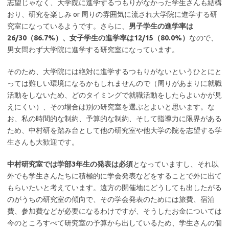
志望じゃなく、大学院に進学するつもりがなかった学生さんも結構
おり、研究を楽しみ or 周りの雰囲気に流され大学院に進学する研
究室になっているようです。さらに、
男子学生の進学率は
26/30（86.7%）、女子学生の進学率は12/15（80.0%）
なので、
男女問わず大学院に進学する研究室になっています。
そのため、大学院には絶対に進学するつもりがないというひとにと
っては難しい環境になるかもしれませんので（周りがあまりに就職
活動をしないため、どのタイミングで就職活動をしたらよいかが見
えにくい）、その場合は別の研究室を選ぶとよいと思います。な
お、私の時間的な制約、予算的な制約、そして指導力に限界がある
ため、中村研を踏み台として他の研究室や他大学の院を志望する学
生さんも大歓迎です。
中村研究室では学部3年生の発表は必須
となっていますし、それ以
外でも学生さんたちに積極的に学会発表などをすることで外に出て
もらいたいと考えています。遠方の開催地にどうしても出したがる
のがうちの研究室の傾向で、その学会発表のためには旅費、宿泊
費、参加費などが必要になるわけですが、そうしたお金については
今のところすべて研究室の予算から出しているため、学生さんの個