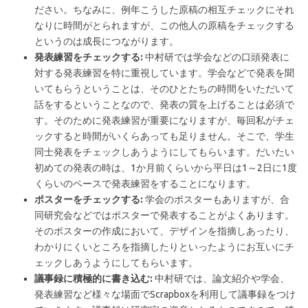
ださい。ちなみに、例年こうした原稿の相互チェックにそれ
なりに時間がとられますが、この他人の原稿をチェックする
というのは成長につながります。
発表練習をチェックする:
中村研では学会などの口頭発表に
対する発表練習を特に重視しています。学会などで発表を聞
いてもらうということは、そのひとたちの時間をいただいて
話をするということなので、発表の質を上げることは必須で
す。そのために発表練習が重要になりますが、毎回私がチェ
ックすると時間がいくらあっても足りません。そこで、学生
同士発表をチェックしあうようにしてもらいます。だいたい
初めての発表の時は、1か月前くらいから平日は1～2日に1度
くらいのペースで発表練習をすることになります。
ポスターをチェックする:
学会のポスターもありますが、合
同研究会などではポスターで発表することがよくあります。
そのポスターの作成において、デザインを指摘しあったり、
わかりにくいところを指摘したりといったようにお互いにチ
ェックしあうようにしてもらいます。
議事録に積極的に書き込む:
中村研では、論文紹介や学会、
発表練習など様々な場面でScrapboxを利用して議事録をつけ