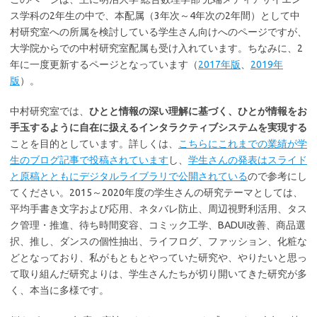
ス学科の2年生の中で、本配属（3年次～4年次の2年間）として中
村研究室への所属を検討している学生さん向けへのページですが、
大学院からでの中村研究室配属も受け入れています。ちなみに、2
年に一度更新するページとなっています（
2017年版
、
2019年
版
）。
中村研究室では、
ひとと情報の深い理解に基づく、ひとが情報をお
手玉するように自在に扱える
インタラクティブシステムを実現する
ことを目的としています。詳しくは、
こちらにこれまでの業績が学
生のブログ記事で投稿されています
し、
学生さんの発表はスライド
と原稿とともにデジタルライブラリで公開されている
ので参考にし
てください。2015～2020年度の学生さんの研究テーマとしては、
平均手書き文字および応用、ネタバレ防止、周辺視野利活用、タス
ク管理・推進、待ち時間変容、コミック工学、BADUI改善、商品選
択、推し、ダンスの個性抽出、ライフログ、ファッション、化粧な
どとなっており、私がもともとやっていた研究や、やりたいと思っ
て取り組んだ研究よりは、学生さんたちが切り開いてきた研究が多
く、本当に多様です。