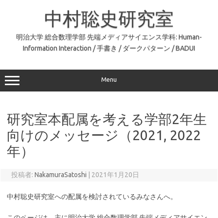
コ
ン
中村聡史研究室
テ
ン
ツ
へ
明治大学 総合数理学部 先端メディアサイエンス学科: Human-
ス
Information Interaction / 手書き / ダークパターン / BADUI
キ
ッ
プ
Menu
研究室本配属を考える学部2年生
向けのメッセージ（2021, 2022
年）
投稿者:
NakamuraSatoshi
|
2021年1月20日
中村聡史研究室への配属を検討されているみなさんへ。
このページは、主に明治大学 総合数理学部 先端メディアサイエン