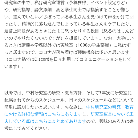
研究室の中で、私は研究室運営（予算獲得、イベント設定など）
や、研究指導、論文添削、あと学生同士では指摘することが難し
い、進んでいない／さぼっている学生さんを見つけて声をかけて回
ったり、精神的に落ち込んでしまっている学生さんをケアしたり、
運営上問題があるときにたまに怒ったりする役目（怒るのはしんど
いのでやりたくないのですが）を担当しています。なお、大学にい
るときは講義や学務以外では実験室（1008の学生部屋）に私はず
っと居ますので、コロナが落ち着けば接触機会は多いと思います
（コロナ禍ではDiscordを日々利用してコミュニケーションをして
います）。
以降では、中村研究室の研究・教育方針、そして3年次に研究室に
配属されてからのスケジュール、日々のスケジュールなどについて
簡単に説明したいと思います。ちなみに、
中村研究室の研究・教育
における詳細な情報はこちらにあります
し、
研究室運営において工
夫している点はこちらにまとめてあります
ので、興味のある方は参
考にしてみてください。