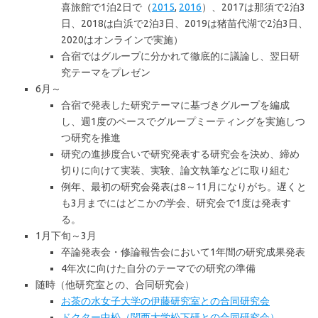
喜旅館で1泊2日で（
2015
,
2016
）、2017は那須で2泊3
日、2018は白浜で2泊3日、2019は猪苗代湖で2泊3日、
2020はオンラインで実施）
合宿ではグループに分かれて徹底的に議論し、翌日研
究テーマをプレゼン
6月～
合宿で発表した研究テーマに基づきグループを編成
し、週1度のペースでグループミーティングを実施しつ
つ研究を推進
研究の進捗度合いで研究発表する研究会を決め、締め
切りに向けて実装、実験、論文執筆などに取り組む
例年、最初の研究会発表は8～11月になりがち。遅くと
も3月までにはどこかの学会、研究会で1度は発表す
る。
1月下旬～3月
卒論発表会・修論報告会において1年間の研究成果発表
4年次に向けた自分のテーマでの研究の準備
随時（他研究室との、合同研究会）
お茶の水女子大学の伊藤研究室との合同研究会
ドクター中松（関西大学松下研との合同研究会）