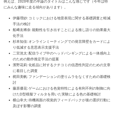
例えば、2020年度の卒論のタイトルはこんな感じです（今年は特
にみんな趣味に走る傾向があります）。
伊藤理紗: コミックにおける地雷表現に関する基礎調査と軽減
手法の検討
船﨑友稀奈: 能動性を引き出すことによる推し語りの効果最大
化手法
杉本知佳: オンラインミーティングでの発言障壁をカードによ
り低減する意思表示支援手法
二宮洸太: 配信ライブ中のヘッドバンギングによる一体感向上
のための動作推定手法の提案
濱野花莉: 化粧品に対するクチコミの信憑性判定のための文章
に着目した調査
梶田美帆: ファンデーションの塗りムラをなくすための基礎検
討
藤原優花: ゲームにおける色覚特性による有利不利の制御に向
けたD型模擬フィルタを用いた実験による色の基礎検討
横山幸大: 待機画面の視覚的フィードバックが後の選択行動に
及ぼす影響の調査