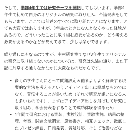
そして、
学部4年生では研究テーマを開拓
してもらいます。学部4
年生で初めて自身のオリジナルの研究に取り組み、卒論発表をして
もらいます。ここでは前述のすべてに取り組むことになります。と
ても大変ではありますが、3年生のときになんとなくやった経験が
あるので、どういったことに取り組む必要があるのか、どう考える
必要があるのかなどが見えてきて、少しは楽ができます。
繰り返しにもなるのですが、中村研究室でなぜ3年生でオリジナル
の研究に取り組まないのかについては、研究は先述の通り、また下
記に列挙する通りなかなかに大変なものだからです。
多くの学生さんにとって問題設定＆他者よりよく解決する現
実的な方法を考えるというアイディア出しは簡単なものでは
なく、苦悩することが多いため（それで研究が嫌いになる人
も多いものです）、まずはアイディア出しを飛ばして研究に
取り組み、学会発表をすることで成功体験を得るため
1年間で研究における実装、実験設計、実験実施、結果の整
理、考察、関連文献調査、原稿書き、相互チェック、徹底し
たプレゼン練習、口頭発表、質疑対応、そして改善などな