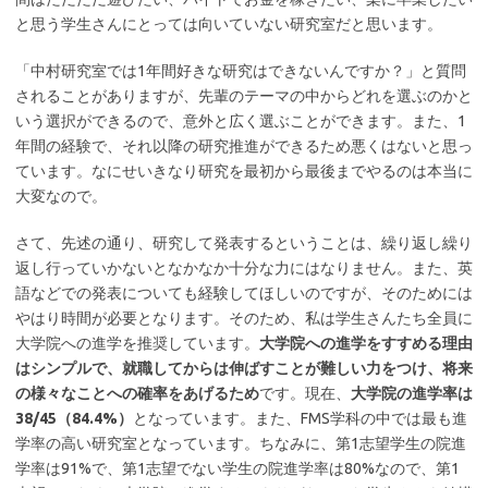
と思う学生さんにとっては向いていない研究室だと思います。
「中村研究室では1年間好きな研究はできないんですか？」と質問
されることがありますが、先輩のテーマの中からどれを選ぶのかと
いう選択ができるので、意外と広く選ぶことができます。また、1
年間の経験で、それ以降の研究推進ができるため悪くはないと思っ
ています。なにせいきなり研究を最初から最後までやるのは本当に
大変なので。
さて、先述の通り、研究して発表するということは、繰り返し繰り
返し行っていかないとなかなか十分な力にはなりません。また、英
語などでの発表についても経験してほしいのですが、そのためには
やはり時間が必要となります。そのため、私は学生さんたち全員に
大学院への進学を推奨しています。
大学院への進学をすすめる理由
はシンプルで、就職してからは伸ばすことが難しい力をつけ、将来
の様々なことへの確率をあげるため
です。現在、
大学院の進学率は
38/45（84.4%）
となっています。また、FMS学科の中では最も進
学率の高い研究室となっています。ちなみに、第1志望学生の院進
学率は91%で、第1志望でない学生の院進学率は80%なので、第1