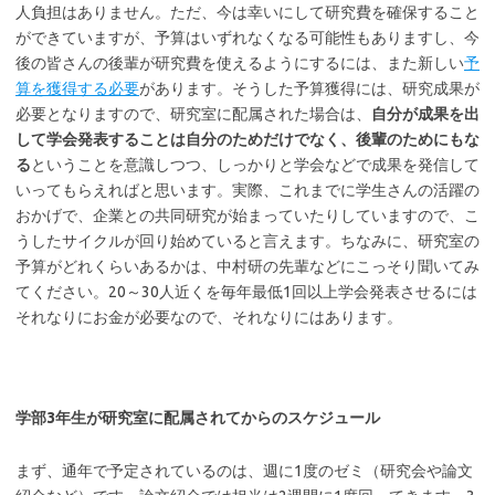
人負担はありません。ただ、今は幸いにして研究費を確保すること
ができていますが、予算はいずれなくなる可能性もありますし、今
後の皆さんの後輩が研究費を使えるようにするには、また新しい
予
算を獲得する必要
があります。そうした予算獲得には、研究成果が
必要となりますので、研究室に配属された場合は、
自分が成果を出
して学会発表することは自分のためだけでなく、後輩のためにもな
る
ということを意識しつつ、しっかりと学会などで成果を発信して
いってもらえればと思います。実際、これまでに学生さんの活躍の
おかげで、企業との共同研究が始まっていたりしていますので、こ
うしたサイクルが回り始めていると言えます。ちなみに、研究室の
予算がどれくらいあるかは、中村研の先輩などにこっそり聞いてみ
てください。20～30人近くを毎年最低1回以上学会発表させるには
それなりにお金が必要なので、それなりにはあります。
学部3年生が研究室に配属されてからのスケジュール
まず、通年で予定されているのは、週に1度のゼミ（研究会や論文