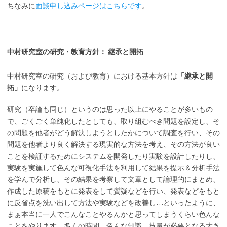
ちなみに
面談申し込みページはこちらです
。
中村研究室の研究・教育方針： 継承と開拓
中村研究室の研究（および教育）における基本方針は
「継承と開
拓」
になります。
研究（卒論も同じ）というのは思った以上にやることが多いもの
で、ごくごく単純化したとしても、取り組むべき問題を設定し、そ
の問題を他者がどう解決しようとしたかについて調査を行い、その
問題を他者より良く解決する現実的な方法を考え、その方法が良い
ことを検証するためにシステムを開発したり実験を設計したりし、
実験を実施して色んな可視化手法を利用して結果を提示＆分析手法
を学んで分析し、その結果を考察して文章として論理的にまとめ、
作成した原稿をもとに発表をして質疑などを行い、発表などをもと
に反省点を洗い出して方法や実験などを改善し…といったように、
まぁ本当に一人でこんなことやるんかと思ってしまうくらい色んな
ことをやります。多くの時間、色んな知識、技量が必要となる大き