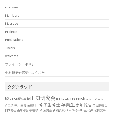
interview
Members
Message
Projects
Publications
Thesis
welcome
プライバシーポリシー
中村聡史研究室へようこそ
タグクラウド
HCI研究会
research
news
b3
b4
GN研究会
hci
m1
コミック
コミッ
卒業生
修了生
修士
参加報告
中川由貴
ク工学
佐藤剣太
又吉康綱
合
手書き
山浦祐明
斉藤絢基
新納真次郎
松田滉平
同研究会
木下裕一朗
松井啓司