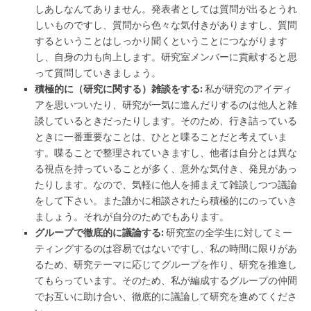
しあしなんてありません。発表者としては質問が出るとうれ
しいものですし、質問から色々な気付きがありますし、質問
するということはしっかり聞くということにつながります
し、自身の力も向上します。研究室メンバーに貢献すると思
って質問していきましょう。
積極的に（研究に関する）雑談をする:
私が研究のアイディ
アを思いついたり、研究が一気に進んだりするのは他人と雑
談しているときだったりします。そのため、行き詰っている
ときに一番重要なことは、ひとと喋ることだと考えていま
す。喋ることで整理されていきますし、他者は自分とは異な
る視点を持っていることが多く、意外な気付き、発見があっ
たりします。なので、気軽に他人を捕まえて雑談しつつ議論
をして下さい。また誰かに相談されたら積極的にのっていき
ましょう。それが自分のためでもあります。
グループで徹底的に議論する:
研究室の全学生に対してミー
ティングするのは容易ではないですし、私の時間に限りがあ
るため、研究テーマに応じてグループを作り、研究を推進し
てもらっています。そのため、私が編成するグループの仲間
でお互いに助け合い、徹底的に議論して研究を進めてくださ