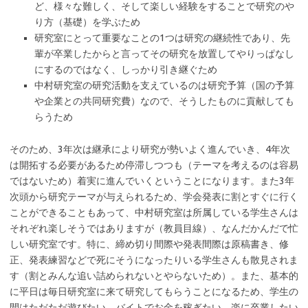
ど、様々な難しく、そして楽しい経験をすることで研究のや
り方（基礎）を学ぶため
研究室にとって重要なことの1つは研究の継続性であり、先
輩が卒業したからと言ってその研究を放置してやりっぱなし
にするのではなく、しっかり引き継ぐため
中村研究室の研究活動を支えているのは研究予算（国の予算
や企業との共同研究費）なので、そうしたものに貢献しても
らうため
そのため、3年次は継承により研究が勢いよく進んでいき、4年次
は開拓する必要があるため停滞しつつも（テーマを考えるのは容易
ではないため）着実に進んでいくということになります。また3年
次頭から研究テーマが与えられるため、学会発表に割とすぐに行く
ことができることもあって、中村研究室は所属している学生さんは
それぞれ楽しそうではありますが（教員目線）、なんだかんだで忙
しい研究室です。特に、締め切り間際や発表間際は原稿書き、修
正、発表練習などで死にそうになったりいる学生さんも散見されま
す（割とみんな追い詰められないとやらないため）。また、基本的
に平日は毎日研究室に来て研究してもらうことになるため、学生の
間はただただ遊びたい、バイトでお金を稼ぎたい、楽に卒業したい