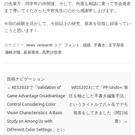
の先輩方、同学年の仲間達、そして、何度も相談に乗って学会発表
まで導いてくださった中村先生に心から感謝申し上げます。
今回の経験を活かして、今回以上の研究、発表を目指し頑張ってい
こうと思います！
カテゴリー:
news
research
タグ:
フォント
,
成績
,
手書き
,
文字形状
,
瀬崎夕陽
,
萩原亜依
,
髙野沙也香
投稿ナビゲーション
←
KES2023で「Validation of
WISS2023にて「PP-Undo+: 筆
Game Advantage Disadvantage
圧を軸とした手書き編集手法」
Control Considering Color
というタイトルで八ヶ岳でデモ
Vision Characteristics: A Basic
発表をしてきました（関口祐
Study on Among Us with
豊）
→
Different Color Settings」とい