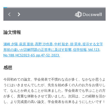
論文情報
瀬崎 夕陽, 萩原 亜依, 髙野 沙也香, 中村 聡史, 掛 晃幸. 提示する文字
形状の違いが読解問題の正答率に及ぼす影響, 信学技報, Vol.123,
No.188, HCS2023-65, pp.47-52, 2023.
感想
今回初めての論文、学会発表で不慣れな点が多く、なかなか思うよ
うにはいきませんでしたが、先生を始め多くの人のお力をお借りし
て、なんとか終えることが出来ました。学会発表でも学ぶことの方
が多く、貴重な体験をさせて貰いました。次回は、この経験を活か
し、より完成度の高い論文、学会発表を出来るようにしたいです！