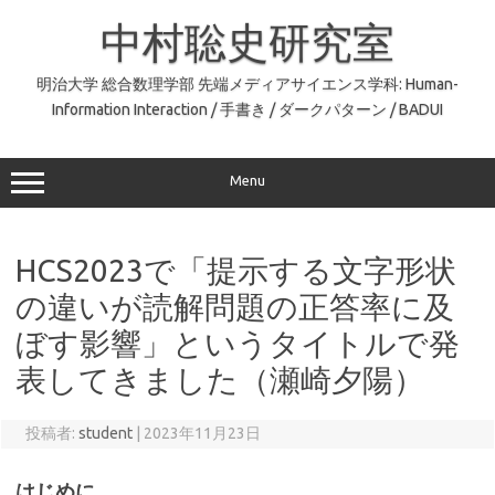
コ
ン
中村聡史研究室
テ
ン
ツ
へ
明治大学 総合数理学部 先端メディアサイエンス学科: Human-
ス
Information Interaction / 手書き / ダークパターン / BADUI
キ
ッ
プ
Menu
HCS2023で「提示する文字形状
の違いが読解問題の正答率に及
ぼす影響」というタイトルで発
表してきました（瀬崎夕陽）
投稿者:
student
|
2023年11月23日
はじめに