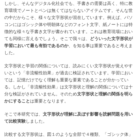
しかし、そんなデジタル化社会でも、手書きの需要は高く、特に教
育環境でノートとペンは無くてはならないアイテムです。そんな世
の中だからこそ、様々な文字形状が混在しています。例えば、パソ
コンにはゴシック体や明朝体などのフォント文字、紙ノートには特
徴的な様々な手書き文字が書かれています。これは教育現場におい
ても同様に言えるでしょう。そこで我々は、
どういった文字形状が
学習において最も有効であるのか
、を知る事は重要であると考えま
した。
文字形状と学習の関係については、読みにくい文字形状が覚えやす
いという「非流暢性効果」が過去に検証されています。学習におい
ては、記憶だけでなく理解も重要な要素であることが分かってい
る。しかし「非流暢性効果」は文字形状と理解の関係については十
分な検証がされていません。そのため
文字形状と理解の関係を明ら
かにすること
は重要となります。
そこで本研究では、
文字形状が理解に及ぼす影響を読解問題を用い
て比較実験
しました。
比較する文字形状は、図１のような全部で４種類、「ゴシック体」