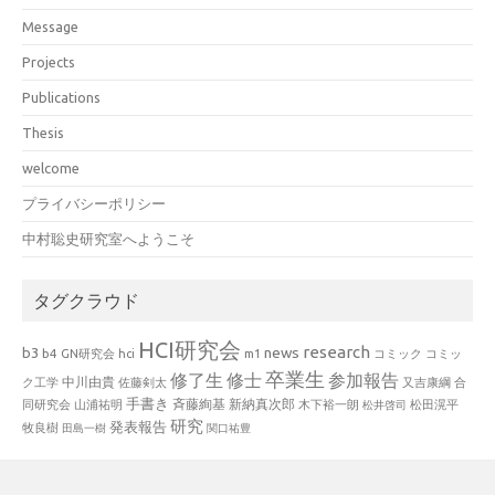
Message
Projects
Publications
Thesis
welcome
プライバシーポリシー
中村聡史研究室へようこそ
タグクラウド
HCI研究会
research
news
b3
b4
GN研究会
hci
m1
コミック
コミッ
卒業生
修了生
修士
参加報告
中川由貴
ク工学
佐藤剣太
又吉康綱
合
手書き
山浦祐明
斉藤絢基
新納真次郎
松田滉平
同研究会
木下裕一朗
松井啓司
研究
発表報告
牧良樹
田島一樹
関口祐豊