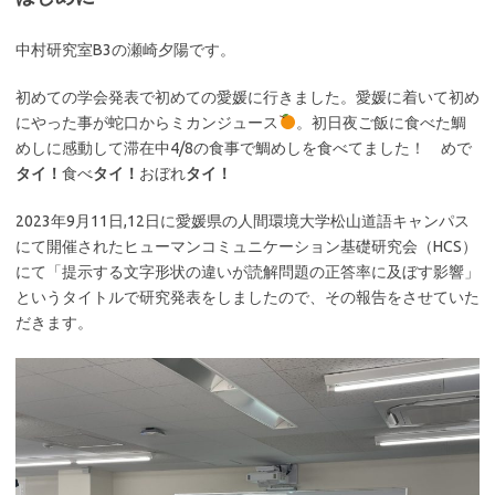
中村研究室B3の瀬崎夕陽です。
初めての学会発表で初めての愛媛に行きました。愛媛に着いて初め
にやった事が蛇口からミカンジュース
。初日夜ご飯に食べた鯛
めしに感動して滞在中4/8の食事で鯛めしを食べてました！ めで
タイ！
食べ
タイ！
おぼれ
タイ！
2023年9月11日,12日に愛媛県の人間環境大学松山道語キャンパス
にて開催されたヒューマンコミュニケーション基礎研究会（HCS）
にて「提示する文字形状の違いが読解問題の正答率に及ぼす影響」
というタイトルで研究発表をしましたので、その報告をさせていた
だきます。