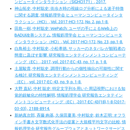
ンピュータインタラクション（SIGHCI171）, 2017.
神山拓史, 中村聡史: 街歩き時の視線ログ分析による迷子特徴
に関する調査, 情報処理学会 ヒューマンコンピュータインタ
ラクション（HCI）, Vol. 2017-HCI-172, No. 2, pp.1-8.
田島一樹, 中村聡史: WePatch: ユーザの手によるWeb上の
BADUI改善システム, 情報処理学会 ヒューマンコンピュータ
インタラクション（HCI）, Vol. 2017-HCI-172, No. 23, pp.1-8.
白鳥裕士, 中村聡史, 小松孝徳. サッカーのネタバレが観戦者の
態度に及ぼす影響. 研究報告エンタテインメントコンピューテ
ィング（EC）, 2017, vol. 2017-EC-43, no. 17, p. 1-8.
土屋駿貴, 中村聡史. 調理行動からの個性抽出の可能性に関す
る検討. 研究報告エンタテインメントコンピューティング
（EC）, vol. 2017-EC-43, no. 9, p. 1-8.
大野 直紀, 中村 聡史: 特定文字列を用いた周辺視野における知
覚的鋭敏化の特性解明, 情報処理学会 研究報告エンタテイン
メントコンピューティング（EC）,2017-EC-43(18),1-8 (2017-
03-03) , 2188-8914.
新納真次郎, 斉藤 絢基, 久保田夏美, 中村聡史, 鈴木正明: オフラ
イン手書き文字数式化手法の提案と大規模平均文字の比較, 情
報処理学会 研究報告グループウェアとネットワークサービス