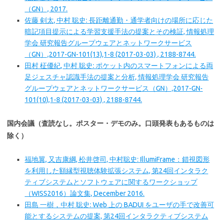
（GN）, 2017.
佐藤 剣太, 中村 聡史: 長距離通勤・通学者向けの場所に応じた
暗記項目提示による学習支援手法の提案とその検証, 情報処理
学会 研究報告グループウェアとネットワークサービス
（GN）,2017-GN-101(13),1-8 (2017-03-03) , 2188-8744.
田村 柾優紀, 中村 聡史: ポケット内のスマートフォンによる両
足ジェスチャ認識手法の提案と分析, 情報処理学会 研究報告
グループウェアとネットワークサービス（GN）,2017-GN-
101(10),1-8 (2017-03-03) , 2188-8744.
国内会議（査読なし。ポスター・デモのみ。口頭発表もあるものは
除く）
福地翼, 又吉康綱, 松井啓司, 中村聡史: IllumiFrame：錯視図形
を利用した額縁型視聴体験拡張システム, 第24回インタラク
ティブシステムとソフトウェアに関するワークショップ
（WISS2016）論文集, December 2016.
田島 一樹，中村 聡史: Web 上の BADUI をユーザの手で改善可
能とするシステムの提案, 第24回インタラクティブシステム