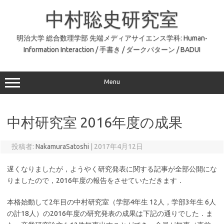
コ
ン
中村聡史研究室
テ
ン
ツ
へ
明治大学 総合数理学部 先端メディアサイエンス学科: Human-
ス
Information Interaction / 手書き / ダークパターン / BADUI
キ
ッ
プ
Menu
中村研究室 2016年度の成果
投稿者:
NakamuraSatoshi
|
2017年4月12日
遅くなりましたが，ようやく研究発表に関する記事が全部公開にな
りましたので，2016年度の報告をさせていただきます．
本格始動して2年目の中村研究室（学部4年生 12人，学部3年生 6人
の計18人）の2016年度の研究発表の成果は下記の通りでした．ま