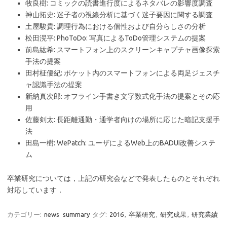
牧良樹: コミックの読書進行度によるネタバレの影響度調査
神山拓史: 迷子者の視線分析に基づく迷子要因に関する調査
土屋駿貴: 調理行為における個性および自分らしさの分析
松田滉平: PhoToDo: 写真によるToDo管理システムの提案
前島紘希: スマートフォン上のスクリーンキャプチャ画像探索
手法の提案
田村柾優紀: ポケット内のスマートフォンによる両足ジェスチ
ャ認識手法の提案
新納真次郎: オフライン手書き文字数式化手法の提案とその応
用
佐藤剣太: 長距離通勤・通学者向けの場所に応じた暗記支援手
法
田島一樹: WePatch: ユーザによるWeb上のBADUI改善システ
ム
卒業研究については，上記の研究会などで発表したものとそれぞれ
対応しています．
カテゴリー:
news
summary
タグ:
2016
,
卒業研究
,
研究成果
,
研究業績