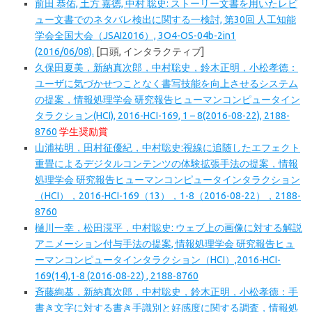
前田 恭佑, 土方 嘉徳, 中村 聡史: ストーリー文書を用いたレビ
ュー文書でのネタバレ検出に関する一検討, 第30回 人工知能
学会全国大会（JSAI2016）, 3O4-OS-04b-2in1
(2016/06/08).
[口頭, インタラクティブ]
久保田夏美，新納真次郎，中村聡史，鈴木正明，小松孝徳：
ユーザに気づかせつことなく書写技能を向上させるシステム
の提案，情報処理学会 研究報告ヒューマンコンピュータイン
タラクション(HCI), 2016-HCI-169, 1 – 8(2016-08-22), 2188-
8760
学生奨励賞
山浦祐明，田村征優紀，中村聡史:視線に追随したエフェクト
重畳によるデジタルコンテンツの体験拡張手法の提案，情報
処理学会 研究報告ヒューマンコンピュータインタラクション
（HCI），2016-HCI-169（13），1-8（2016-08-22），2188-
8760
樋川一幸，松田滉平，中村聡史: ウェブ上の画像に対する解説
アニメーション付与手法の提案, 情報処理学会 研究報告ヒュ
ーマンコンピュータインタラクション（HCI）,2016-HCI-
169(14),1-8 (2016-08-22) , 2188-8760
斉藤絢基，新納真次郎，中村聡史，鈴木正明，小松孝徳：手
書き文字に対する書き手識別と好感度に関する調査，情報処