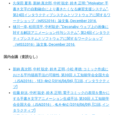
久保田 夏美, 新納 真次郎, 中村 聡史, 鈴木 正明: “Mojivator: 手
書き文字の自動融合により書きたくなる練習支援システム”,
第24回インタラクティブシステムとソフトウェアに関するワ
ークショップ（WISS2016）論文集, December 2016.
樋川一幸, 松田滉平, 中村聡史: “Deconaby: ウェブ上の画像に
対する解説アニメーション付与システム”, 第24回インタラク
ティブシステムとソフトウェアに関するワークショップ
（WISS2016）論文集, December 2016.
国内会議（査読なし）
新納 真次郎, 中村 聡史, 鈴木 正明, 小松 孝徳: コミック作成に
おける平均描画手法の可能性, 第30回 人工知能学会全国大会
（JSAI2016）, 1E3-4in2 (2016/06/06). [口頭, インタラクティ
ブ]
佐藤 剣太, 中村 聡史, 鈴木 正明: 電子コミックの表現を豊かに
する手書き文字アニメーション生成手法, 第30回 人工知能学
会全国大会（JSAI2016）, 4L4-4in2 (2016/06/09). [口頭, イン
タラクティブ]