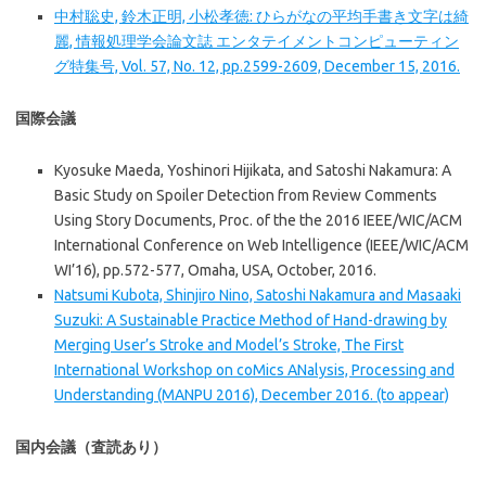
中村聡史, 鈴木正明, 小松孝徳: ひらがなの平均手書き文字は綺
麗, 情報処理学会論文誌 エンタテイメントコンピューティン
グ特集号, Vol. 57, No. 12, pp.2599-2609, December 15, 2016.
国際会議
Kyosuke Maeda, Yoshinori Hijikata, and Satoshi Nakamura: A
Basic Study on Spoiler Detection from Review Comments
Using Story Documents, Proc. of the the 2016 IEEE/WIC/ACM
International Conference on Web Intelligence (IEEE/WIC/ACM
WI’16), pp.572-577, Omaha, USA, October, 2016.
Natsumi Kubota, Shinjiro Nino, Satoshi Nakamura and Masaaki
Suzuki: A Sustainable Practice Method of Hand-drawing by
Merging User’s Stroke and Model’s Stroke, The First
International Workshop on coMics ANalysis, Processing and
Understanding (MANPU 2016), December 2016. (to appear)
国内会議（査読あり）