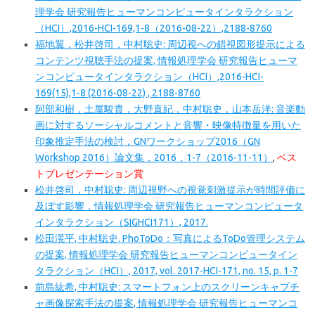
理学会 研究報告ヒューマンコンピュータインタラクション
（HCI）,2016-HCI-169,1-8（2016-08-22）,2188-8760
福地翼，松井啓司，中村聡史: 周辺視への錯視図形提示による
コンテンツ視聴手法の提案, 情報処理学会 研究報告ヒューマ
ンコンピュータインタラクション（HCI）,2016-HCI-
169(15),1-8 (2016-08-22) , 2188-8760
阿部和樹，土屋駿貴，大野直紀，中村聡史，山本岳洋: 音楽動
画に対するソーシャルコメントと音響・映像特徴量を用いた
印象推定手法の検討，GNワークショップ2016（GN
Workshop 2016）論文集，2016，1-7（2016-11-11）
,
ベス
トプレゼンテーション賞
松井啓司，中村聡史: 周辺視野への視覚刺激提示が時間評価に
及ぼす影響，情報処理学会 研究報告ヒューマンコンピュータ
インタラクション（SIGHCI171）, 2017.
松田滉平, 中村聡史. PhoToDo：写真によるToDo管理システム
の提案, 情報処理学会 研究報告ヒューマンコンピュータイン
タラクション（HCI）, 2017, vol. 2017-HCI-171, no. 15, p. 1-7
前島紘希, 中村聡史: スマートフォン上のスクリーンキャプチ
ャ画像探索手法の提案, 情報処理学会 研究報告ヒューマンコ