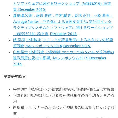
とソフトウェアに関するワークショップ（WISS2016）論文
集, December 2016.
新納 真次郎，萩原 奈苗，中村 聡史，鈴木 正明，小松 孝徳：
Average Painter：平均化による描画支援手法, 第24回インタ
ラクティブシステムとソフトウェアに関するワークショップ
（WISS2016）論文集, December 2016.
牧 良樹, 中村聡史, コミックの読書進度によるネタバレの影響
度調査, HAIシンポジウム2016, December 2016.
白鳥裕士, 中村聡史, 小松孝徳. サッカーのネタバレが視聴者の
観戦態度に及ぼす影響, HAIシンポジウム2016, December
2016.
卒業研究論文
松井啓司: 周辺視野への視覚刺激提示が時間評価に及ぼす影響
大野直紀: 周辺視野における知覚的鋭敏化の特性調査とその応
用
白鳥裕士: サッカーのネタバレが視聴者の観戦態度に及ぼす影
響