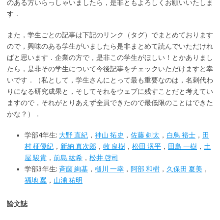
のある方いらっしゃいましたら，是非ともよろしくお願いいたしま
す．
また，学生ごとの記事は下記のリンク（タグ）でまとめております
ので，興味のある学生がいましたら是非まとめて読んでいただけれ
ばと思います．企業の方で，是非この学生がほしい！とかありまし
たら，是非その学生について今後記事をチェックいただけますと幸
いです．（私として，学生さんにとって最も重要なのは，名刺代わ
りになる研究成果と，そしてそれをウェブに残すことだと考えてい
ますので，それがとりあえず全員できたので最低限のことはできた
かな？）．
学部4年生:
大野 直紀
，
神山 拓史
，
佐藤 剣太
，
白鳥 裕士
，
田
村 柾優紀
，
新納 真次郎
，
牧 良樹
，
松田 滉平
，
田島 一樹
，
土
屋 駿貴
，
前島 紘希
，
松井 啓司
学部3年生:
斉藤 絢基
，
樋川 一幸
，
阿部 和樹
，
久保田 夏美
，
福地 翼
，
山浦 祐明
論文誌