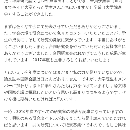
た，卒業研究論文も12件無事出すことができ，全員が無事（直前
まで色々と大変だった学生さんたちはいますが）卒業（大学院進
学）することができました．
まずは色々な学会にて発表させていただきありがとうございまし
た．学会の場で研究について色々とコメントいただいたことが，学
生の成長に，そして研究の発展に繋がっています．本当にありがと
うございました．また，合同研究会をやっていただいた皆様本当に
ありがとうございました．合同研究会のおかげでこうした成果が生
まれています．2017年度も是非よろしくお願いいたします．
とはいえ，今年度についてはまだまだ私の力が足りていないので，
論文誌や国際会議はほとんどありません．ですが，大学院生もメン
バーに加わり，徐々に学生さんたちは力をつけていますし，論文誌
や国際会議に挑戦したいという思いも高まりつつあるようです．ぜ
ひ今後に期待いただければと思います．
一応，2016年度のすべての研究室の発表が記事になっていますの
で，興味のある研究タイトルがありましたら是非読んでいただけれ
ばと思います．共同研究について絶賛募集中ですので，もしご興味