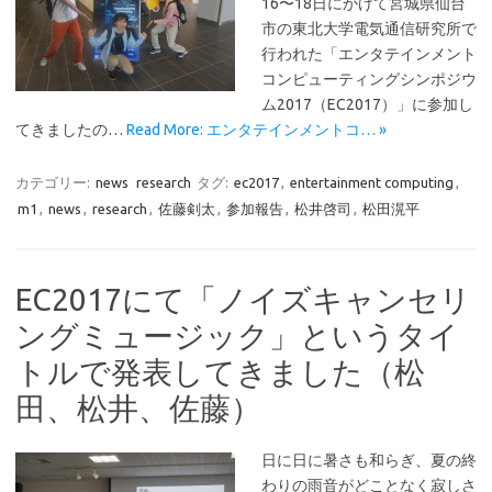
16〜18日にかけて宮城県仙台
市の東北大学電気通信研究所で
行われた「エンタテインメント
コンピューティングシンポジウ
ム2017（EC2017）」に参加し
てきましたの…
Read More: エンタテインメントコ… »
カテゴリー:
news
research
タグ:
ec2017
,
entertainment computing
,
m1
,
news
,
research
,
佐藤剣太
,
参加報告
,
松井啓司
,
松田滉平
EC2017にて「ノイズキャンセリ
ングミュージック」というタイ
トルで発表してきました（松
田、松井、佐藤）
日に日に暑さも和らぎ、夏の終
わりの雨音がどことなく寂しさ