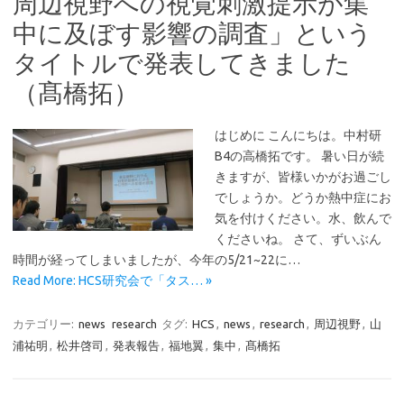
周辺視野への視覚刺激提示が集
中に及ぼす影響の調査」という
タイトルで発表してきました
（髙橋拓）
はじめに こんにちは。中村研
B4の高橋拓です。 暑い日が続
きますが、皆様いかがお過ごし
でしょうか。どうか熱中症にお
気を付けください。水、飲んで
くださいね。 さて、ずいぶん
時間が経ってしまいましたが、今年の5/21~22に…
Read More: HCS研究会で「タス… »
カテゴリー:
news
research
タグ:
HCS
,
news
,
research
,
周辺視野
,
山
浦祐明
,
松井啓司
,
発表報告
,
福地翼
,
集中
,
髙橋拓