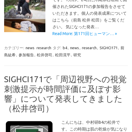
催されたSIGHCI171の参加報告をさせて
いただきます。個人の発表成果について
はこちら（前島 松井 松田）をご覧くだ
さい。 気になった発表…
Read More: 第171回ヒューマン… »
カテゴリー:
news
research
タグ:
b4
,
news
,
research
,
SIGHCI171
,
前
島紘希
,
参加報告
,
松井啓司
,
松田滉平
,
研究
SIGHCI171で「周辺視野への視覚
刺激提示が時間評価に及ぼす影
響」について発表してきました
（松井啓司）
こんにちは、中村研B4の松井で
す。この時期は肌の乾燥が気になり