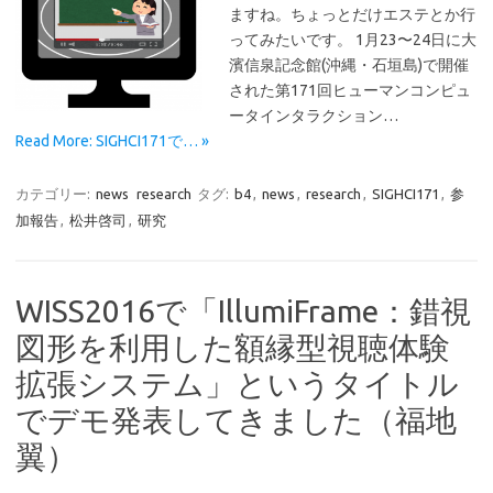
ますね。ちょっとだけエステとか行
ってみたいです。 1月23〜24日に大
濱信泉記念館(沖縄・石垣島)で開催
された第171回ヒューマンコンピュ
ータインタラクション…
Read More: SIGHCI171で… »
カテゴリー:
news
research
タグ:
b4
,
news
,
research
,
SIGHCI171
,
参
加報告
,
松井啓司
,
研究
WISS2016で「IllumiFrame：錯視
図形を利用した額縁型視聴体験
拡張システム」というタイトル
でデモ発表してきました（福地
翼）