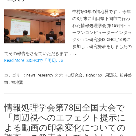
中村研3年の福地翼です． 今年
の8月末に山口県下関市で行わ
れた情報処理学会 第169回ヒュ
ーマンコンピューターインタラ
クション研究会(SIGHCI_169)に
参加し，研究発表をしましたの
でその報告をさせていただきます． …
Read More: SIGHCIで「周辺… »
カテゴリー:
news
research
タグ:
HCI研究会
,
sighci169
,
周辺視
,
松井啓
司
,
福地翼
情報処理学会第78回全国大会で
「周辺視へのエフェクト提示に
よる動画の印象変化についての