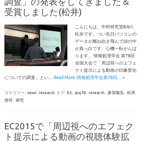
調査」の発表をしてきました＆
受賞しました(松井)
こんにちは、中村研究室B4の
松井です。つい先日パソコンの
データが概ね吹き飛んで頭の中
が真っ白です。心機一転がんば
ります。 情報処理学会 第78回
全国大会で「周辺視へのエフェ
クト提示による動画の印象変化
についての調査」とい…
Read More: 情報処理学会第78回… »
カテゴリー:
news
research
タグ:
b3
,
ipsj78
,
research
,
参加報告
,
松井
啓司
,
研究
EC2015で「周辺視へのエフェク
ト提示による動画の視聴体験拡