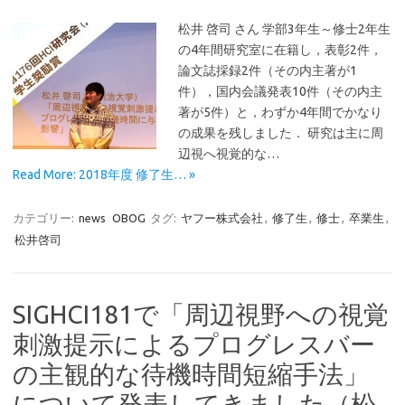
松井 啓司 さん 学部3年生～修士2年生
の4年間研究室に在籍し，表彰2件，
論文誌採録2件（その内主著が1
件），国内会議発表10件（その内主
著が5件）と，わずか4年間でかなり
の成果を残しました． 研究は主に周
辺視へ視覚的な…
Read More: 2018年度 修了生… »
カテゴリー:
news
OBOG
タグ:
ヤフー株式会社
,
修了生
,
修士
,
卒業生
,
松井啓司
SIGHCI181で「周辺視野への視覚
刺激提示によるプログレスバー
の主観的な待機時間短縮手法」
について発表してきました（松