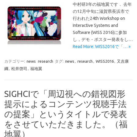
中村研3年の福地翼です． 去年
の12月中旬に滋賀県長浜市で
行われた24th Workshop on
Interactive Systems and
Software (WISS 2016)に参加
し，デモ・ポスター発表をし…
Read More: WISS2016で「… »
カテゴリー:
news
research
タグ:
news
,
research
,
WISS2016
,
又吉康
綱
,
松井啓司
,
福地翼
SIGHCIで「周辺視への錯視図形
提示によるコンテンツ視聴手法
の提案」というタイトルで発表
をさせていただきました。（福
地翼）