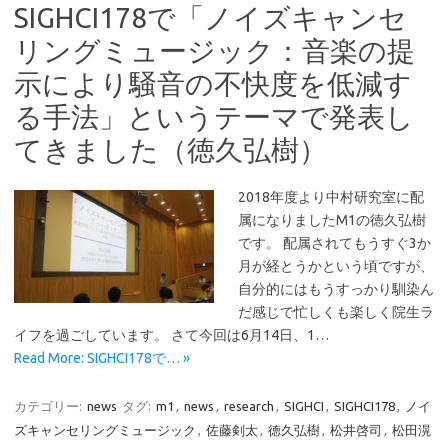
SIGHCI178で「ノイズキャンセ
リングミュージック：音楽の提
示により騒音の不快度を低減す
る手法」というテーマで発表し
てきました（徳久弘樹）
2018年度より中村研究室に配
属になりましたM1の徳久弘樹
です。 配属されてもうすぐ3か
月が経とうかという頃ですが、
自分的にはもうすっかり馴染ん
だ感じで忙しくも楽しく院生ラ
イフを過ごしています。 さて今回は6月14日、1…
Read More: SIGHCI178で… »
カテゴリー:
news
タグ:
m1
,
news
,
research
,
SIGHCI
,
SIGHCI178
,
ノイ
ズキャンセリングミュージック
,
佐藤剣太
,
徳久弘樹
,
松井啓司
,
松田滉