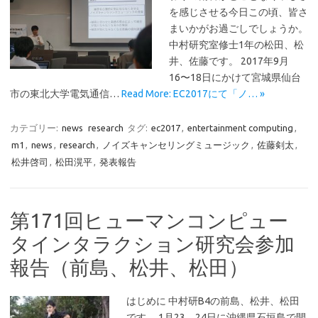
を感じさせる今日この頃、皆さ
まいかがお過ごしでしょうか。
中村研究室修士1年の松田、松
井、佐藤です。 2017年9月
16〜18日にかけて宮城県仙台
市の東北大学電気通信…
Read More: EC2017にて「ノ… »
カテゴリー:
news
research
タグ:
ec2017
,
entertainment computing
,
m1
,
news
,
research
,
ノイズキャンセリングミュージック
,
佐藤剣太
,
松井啓司
,
松田滉平
,
発表報告
第171回ヒューマンコンピュー
タインタラクション研究会参加
報告（前島、松井、松田）
はじめに 中村研B4の前島、松井、松田
です。 1月23、24日に沖縄県石垣島で開