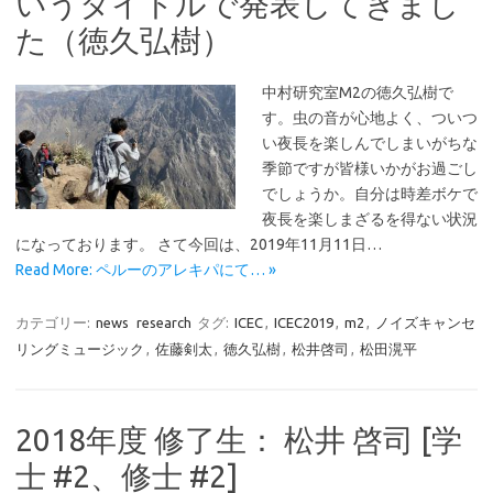
いうタイトルで発表してきまし
た（徳久弘樹）
中村研究室M2の徳久弘樹で
す。虫の音が心地よく、ついつ
い夜長を楽しんでしまいがちな
季節ですが皆様いかがお過ごし
でしょうか。自分は時差ボケで
夜長を楽しまざるを得ない状況
になっております。 さて今回は、2019年11月11日…
Read More: ペルーのアレキパにて… »
カテゴリー:
news
research
タグ:
ICEC
,
ICEC2019
,
m2
,
ノイズキャンセ
リングミュージック
,
佐藤剣太
,
徳久弘樹
,
松井啓司
,
松田滉平
2018年度 修了生： 松井 啓司 [学
士 #2、修士 #2]