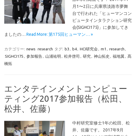
月1〜2日に兵庫県淡路市夢舞
台で行われた「ヒューマンコン
ピュータインタラクション研究
会(SIGHCI175)」に参加してき
ましたの…
Read More: 第175回ヒューマン… »
カテゴリー:
news
research
タグ:
b3
,
b4
,
HCI研究会
,
m1
,
research
,
SIGHCI175
,
参加報告
,
山浦祐明
,
松井啓司
,
研究
,
神山拓史
,
福地翼
,
髙
橋拓
エンタテインメントコンピュー
ティング2017参加報告（松田、
松井、佐藤）
中村研究室修士1年の松田、松
井、佐藤です。 2017年9月