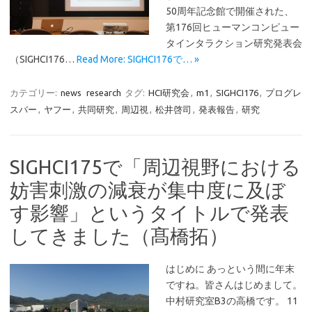
50周年記念館で開催された、
第176回ヒューマンコンピュー
タインタラクション研究発表会
（SIGHCI176…
Read More: SIGHCI176で… »
カテゴリー:
news
research
タグ:
HCI研究会
,
m1
,
SIGHCI176
,
プログレ
スバー
,
ヤフー
,
共同研究
,
周辺視
,
松井啓司
,
発表報告
,
研究
SIGHCI175で「周辺視野における
妨害刺激の減衰が集中度に及ぼ
す影響」というタイトルで発表
してきました（髙橋拓）
はじめに あっという間に年末
ですね。皆さんはじめまして。
中村研究室B3の高橋です。 11