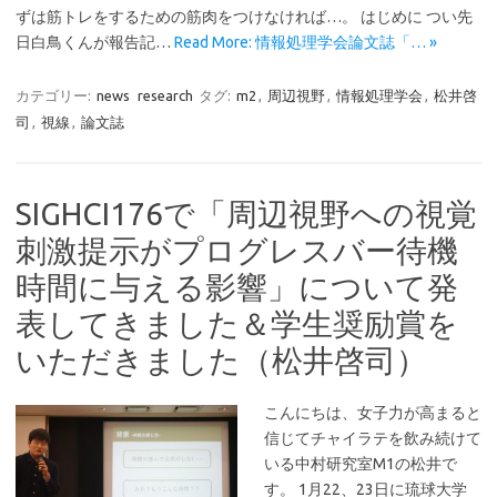
ずは筋トレをするための筋肉をつけなければ…。 はじめに つい先
日白鳥くんが報告記…
Read More: 情報処理学会論文誌「… »
カテゴリー:
news
research
タグ:
m2
,
周辺視野
,
情報処理学会
,
松井啓
司
,
視線
,
論文誌
SIGHCI176で「周辺視野への視覚
刺激提示がプログレスバー待機
時間に与える影響」について発
表してきました＆学生奨励賞を
いただきました（松井啓司）
こんにちは、女子力が高まると
信じてチャイラテを飲み続けて
いる中村研究室M1の松井で
す。 1月22、23日に琉球大学