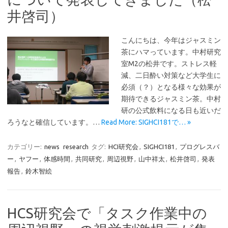
井啓司）
こんにちは、今年はジャスミン
茶にハマっています。中村研究
室M2の松井です。ストレス軽
減、二日酔い対策など大学生に
必須（？）となる様々な効果が
期待できるジャスミン茶。中村
研の公式飲料になる日も近いだ
ろうなと確信しています。…
Read More: SIGHCI181で… »
カテゴリー:
news
research
タグ:
HCI研究会
,
SIGHCI181
,
プログレスバ
ー
,
ヤフー
,
体感時間
,
共同研究
,
周辺視野
,
山中祥太
,
松井啓司
,
発表
報告
,
鈴木智絵
HCS研究会で「タスク作業中の