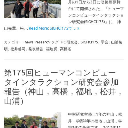
月の1日から2日に淡路島夢舞
台にて開催された、「ヒューマ
ンコンピュータインタラクショ
ン研究会(SIGHCI175)」に、神
山先輩、松…
Read More: SIGHCI175で… »
カテゴリー:
news
research
タグ:
HCI研究会
,
SIGHCI175
,
学会
,
山浦祐
明
,
松井啓司
,
発表報告
,
福地翼
,
髙橋拓
第175回ヒューマンコンピュー
タインタラクション研究会参加
報告（神山，高橋，福地，松井，
山浦）
中村研究室修士1年の神山，松
井，学部4年の福地，山浦，学
部3年の高橋です． 2017年11