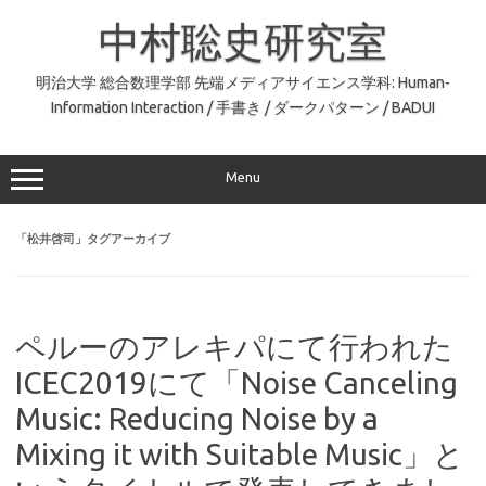
コ
ン
中村聡史研究室
テ
ン
ツ
へ
明治大学 総合数理学部 先端メディアサイエンス学科: Human-
ス
Information Interaction / 手書き / ダークパターン / BADUI
キ
ッ
プ
Menu
「
松井啓司
」タグアーカイブ
ペルーのアレキパにて行われた
ICEC2019にて「Noise Canceling
Music: Reducing Noise by a
Mixing it with Suitable Music」と