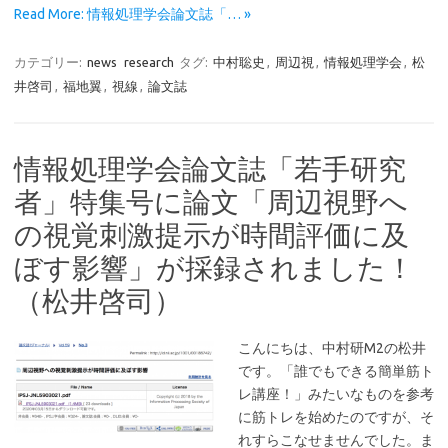
Read More: 情報処理学会論文誌「… »
カテゴリー:
news
research
タグ:
中村聡史
,
周辺視
,
情報処理学会
,
松
井啓司
,
福地翼
,
視線
,
論文誌
情報処理学会論文誌「若手研究
者」特集号に論文「周辺視野へ
の視覚刺激提示が時間評価に及
ぼす影響」が採録されました！
（松井啓司）
こんにちは、中村研M2の松井
です。「誰でもできる簡単筋ト
レ講座！」みたいなものを参考
に筋トレを始めたのですが、そ
れすらこなせませんでした。ま