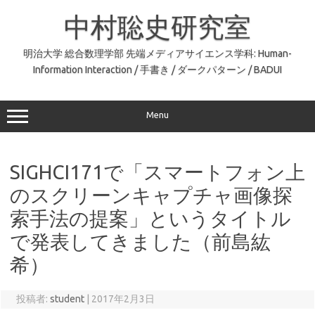
コ
ン
中村聡史研究室
テ
ン
ツ
へ
明治大学 総合数理学部 先端メディアサイエンス学科: Human-
ス
Information Interaction / 手書き / ダークパターン / BADUI
キ
ッ
プ
Menu
SIGHCI171で「スマートフォン上
のスクリーンキャプチャ画像探
索手法の提案」というタイトル
で発表してきました（前島紘
希）
投稿者:
student
|
2017年2月3日