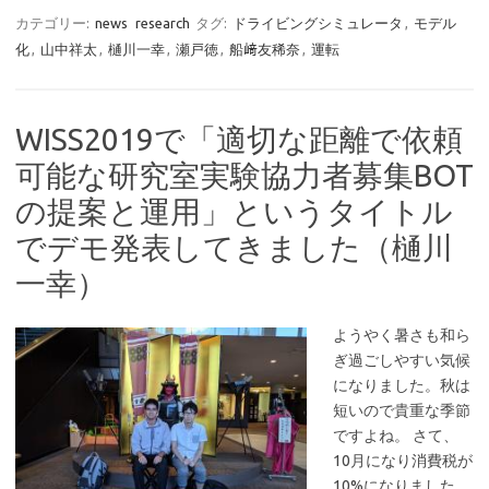
カテゴリー:
news
research
タグ:
ドライビングシミュレータ
,
モデル
化
,
山中祥太
,
樋川一幸
,
瀬戸徳
,
船﨑友稀奈
,
運転
WISS2019で「適切な距離で依頼
可能な研究室実験協力者募集BOT
の提案と運用」というタイトル
でデモ発表してきました（樋川
一幸）
ようやく暑さも和ら
ぎ過ごしやすい気候
になりました。秋は
短いので貴重な季節
ですよね。 さて、
10月になり消費税が
10%になりました。