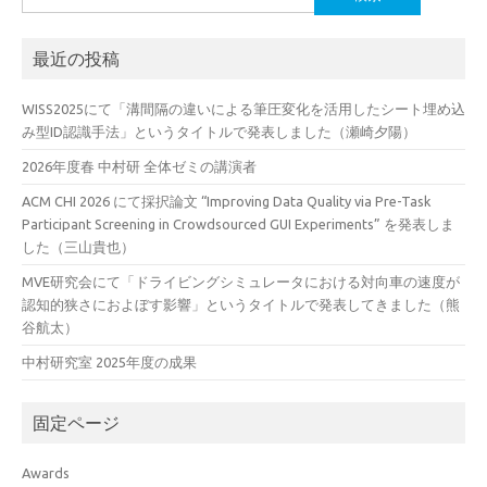
索:
最近の投稿
WISS2025にて「溝間隔の違いによる筆圧変化を活用したシート埋め込
み型ID認識手法」というタイトルで発表しました（瀬崎夕陽）
2026年度春 中村研 全体ゼミの講演者
ACM CHI 2026 にて採択論文 “Improving Data Quality via Pre-Task
Participant Screening in Crowdsourced GUI Experiments” を発表しま
した（三山貴也）
MVE研究会にて「ドライビングシミュレータにおける対向車の速度が
認知的狭さにおよぼす影響」というタイトルで発表してきました（熊
谷航太）
中村研究室 2025年度の成果
固定ページ
Awards