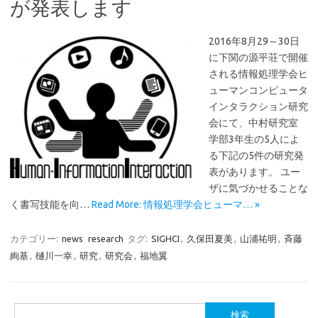
が発表します
2016年8月29～30日
に下関の源平荘で開催
される情報処理学会ヒ
ューマンコンピュータ
インタラクション研究
会にて、中村研究室
学部3年生の5人によ
る下記の5件の研究発
表があります。 ユー
ザに気づかせることな
く書写技能を向…
Read More: 情報処理学会ヒューマ… »
カテゴリー:
news
research
タグ:
SIGHCI
,
久保田夏美
,
山浦祐明
,
斉藤
絢基
,
樋川一幸
,
研究
,
研究会
,
福地翼
検