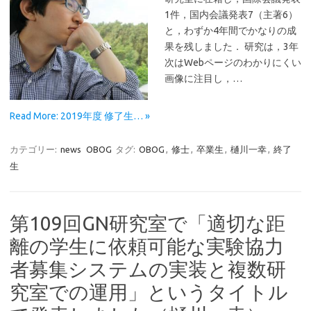
1件，国内会議発表7（主著6）
と，わずか4年間でかなりの成
果を残しました． 研究は，3年
次はWebページのわかりにくい
画像に注目し，…
Read More: 2019年度 修了生… »
カテゴリー:
news
OBOG
タグ:
OBOG
,
修士
,
卒業生
,
樋川一幸
,
終了
生
第109回GN研究室で「適切な距
離の学生に依頼可能な実験協力
者募集システムの実装と複数研
究室での運用」というタイトル