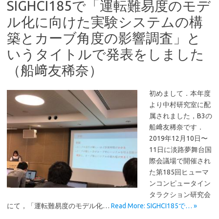
SIGHCI185で「運転難易度のモデ
ル化に向けた実験システムの構
築とカーブ角度の影響調査」と
いうタイトルで発表をしました
（船﨑友稀奈）
初めまして．本年度
より中村研究室に配
属されました，B3の
船﨑友稀奈です．
2019年12月10日〜
11日に淡路夢舞台国
際会議場で開催され
た第185回ヒューマ
ンコンピュータイン
タラクション研究会
にて，「運転難易度のモデル化…
Read More: SIGHCI185で… »