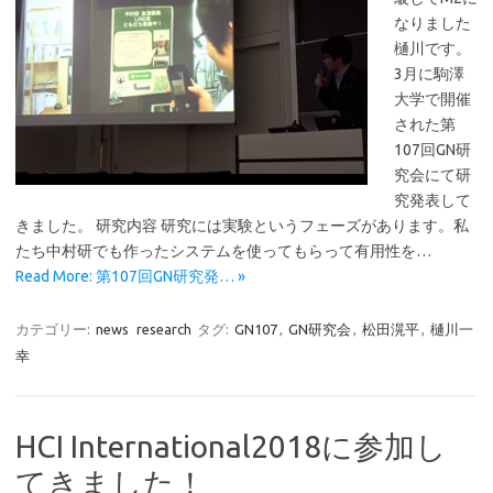
なりました
樋川です。
3月に駒澤
大学で開催
された第
107回GN研
究会にて研
究発表して
きました。 研究内容 研究には実験というフェーズがあります。私
たち中村研でも作ったシステムを使ってもらって有用性を…
Read More: 第107回GN研究発… »
カテゴリー:
news
research
タグ:
GN107
,
GN研究会
,
松田滉平
,
樋川一
幸
HCI International2018に参加し
てきました！