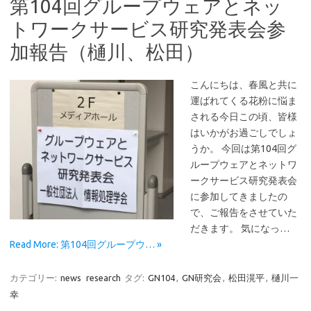
第104回グループウェアとネッ
トワークサービス研究発表会参
加報告（樋川、松田）
こんにちは、春風と共に
運ばれてくる花粉に悩ま
される今日この頃、皆様
はいかがお過ごしでしょ
うか。 今回は第104回グ
ループウェアとネットワ
ークサービス研究発表会
に参加してきましたの
で、ご報告をさせていた
だきます。 気になっ…
Read More: 第104回グループウ… »
カテゴリー:
news
research
タグ:
GN104
,
GN研究会
,
松田滉平
,
樋川一
幸