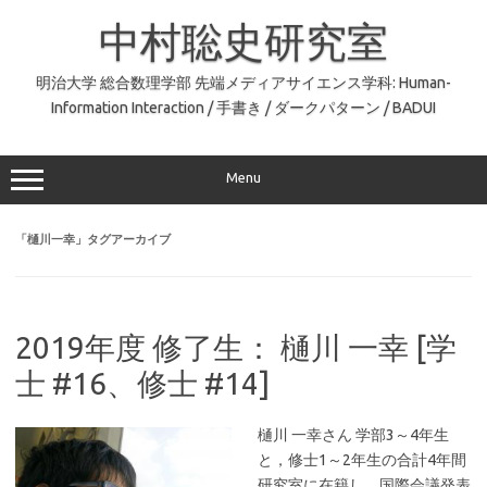
コ
ン
中村聡史研究室
テ
ン
ツ
へ
明治大学 総合数理学部 先端メディアサイエンス学科: Human-
ス
Information Interaction / 手書き / ダークパターン / BADUI
キ
ッ
プ
Menu
「
樋川一幸
」タグアーカイブ
2019年度 修了生： 樋川 一幸 [学
士 #16、修士 #14]
樋川 一幸さん 学部3～4年生
と，修士1～2年生の合計4年間
研究室に在籍し，国際会議発表