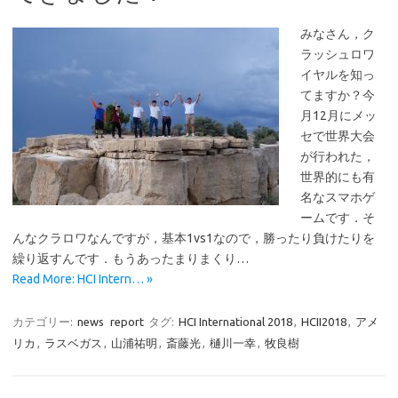
みなさん，ク
ラッシュロワ
イヤルを知っ
てますか？今
月12月にメッ
セで世界大会
が行われた，
世界的にも有
名なスマホゲ
ームです．そ
んなクラロワなんですが，基本1vs1なので，勝ったり負けたりを
繰り返すんです．もうあったまりまくり…
Read More: HCI Intern… »
カテゴリー:
news
report
タグ:
HCI International 2018
,
HCII2018
,
アメ
リカ
,
ラスベガス
,
山浦祐明
,
斎藤光
,
樋川一幸
,
牧良樹