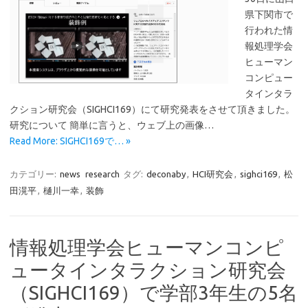
県下関市で
行われた情
報処理学会
ヒューマン
コンピュー
タインタラ
クション研究会（SIGHCI169）にて研究発表をさせて頂きました。
研究について 簡単に言うと、ウェブ上の画像…
Read More: SIGHCI169で… »
カテゴリー:
news
research
タグ:
deconaby
,
HCI研究会
,
sighci169
,
松
田滉平
,
樋川一幸
,
装飾
情報処理学会ヒューマンコンピ
ュータインタラクション研究会
（SIGHCI169）で学部3年生の5名