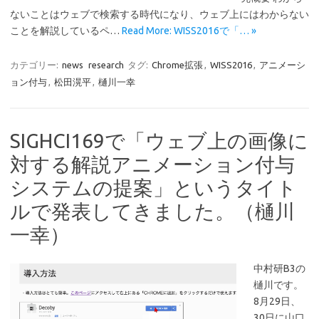
ないことはウェブで検索する時代になり、ウェブ上にはわからない
ことを解説しているペ…
Read More: WISS2016で「… »
カテゴリー:
news
research
タグ:
Chrome拡張
,
WISS2016
,
アニメーシ
ョン付与
,
松田滉平
,
樋川一幸
SIGHCI169で「ウェブ上の画像に
対する解説アニメーション付与
システムの提案」というタイト
ルで発表してきました。（樋川
一幸）
中村研B3の
樋川です。
8月29日、
30日に山口