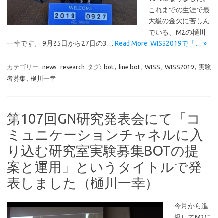
これまでの生涯で最
大級の金欠に苦しん
でいる、M2の樋川
一幸です。 9月25日から27日の3…
Read More: WISS2019で「… »
カテゴリー:
news
research
タグ:
bot
,
line bot
,
WISS
,
WISS2019
,
実験
者募集
,
樋川一幸
第107回GN研究発表会にて「コ
ミュニケーションチャネルに入
り込む研究室実験募集BOTの提
案と運用」というタイトルで発
表しました（樋川一幸）
今月から進
級してM2に