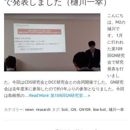
で発表しました（樋川一幸）
こんにち
は、M2の
樋川で
す。 1月
に行われ
た第109
回GN研究
会で研究
発表を行
いまし
た。今回はCDS研究会とDCC研究会との合同開催でした。 GN研究
会は去年度末に参加したので約1年ぶりの参加となりました。今回
は島根県の…
Read More: 第109回GN研究室… »
カテゴリー:
news
research
タグ:
bot
,
GN
,
GN109
,
line bot
,
樋川一幸