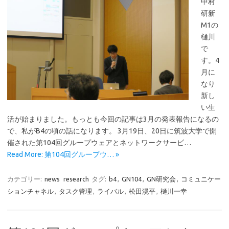
中村
研新
M1の
樋川
で
す。4
月に
なり
新し
い生
活が始まりました。もっとも今回の記事は3月の発表報告になるの
で、私がB4の頃の話になります。 3月19日、20日に筑波大学で開
催された第104回グループウェアとネットワークサービ…
Read More: 第104回グループウ… »
カテゴリー:
news
research
タグ:
b4
,
GN104
,
GN研究会
,
コミュニケー
ションチャネル
,
タスク管理
,
ライバル
,
松田滉平
,
樋川一幸