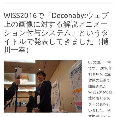
WISS2016で「Deconaby:ウェブ
上の画像に対する解説アニメー
ション付与システム」というタ
イトルで発表してきました（樋
川一幸）
B3の樋川一幸
です。 2016年
12月中旬に滋
賀県の長浜で
開催された
WISS2016で登
壇発表とポス
ター発表を行
いました。 研
究概要 わから