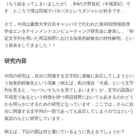
（もう始まってしまいましたが）．B4の大野直紀（今城直紀）で
す．ところで僕は田端でバタバタというダジャレが好きです．
さて，今回は慶應大学日吉キャンパスで行われた第43回情報処理
学会エンタテインメントコンピューティング研究会に参加し，「特
定文字列を用いた周辺視野における知覚的鋭敏化の特性解明」とい
う発表をしてきました！！
研究内容
今回の研究は，自分に関連する文字列に過敏に反応してしまうとい
う知覚的鋭敏化という現象（例えば，私の場合「今成」という文字
列を見ると，ついついそちらを見てしまいます）が，文字の認識が
不得意であるという特徴を持つ周辺視野においても起きるのかどう
かを明らかにするための研究となっています．ここでは，さらに自
分に関連する文字列の一部であっても反応してしまうのではという
仮説のもとに研究しています．
例えば，下記の図は何と書いているように見えるでしょうか？