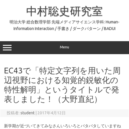
コ
ン
中村聡史研究室
テ
ン
ツ
へ
明治大学 総合数理学部 先端メディアサイエンス学科: Human-
ス
Information Interaction / 手書き / ダークパターン / BADUI
キ
ッ
プ
Menu
EC43で「特定文字列を用いた周
辺視野における知覚的鋭敏化の
特性解明」というタイトルで発
表しました！（大野直紀）
投稿者:
student
|
2017年4月12日
新学期が近づいてきてみなさんいろいろとバタバタしていますね