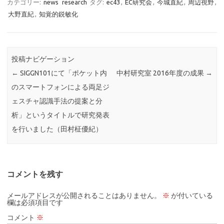
カテゴリー:
news
research
タグ:
ec43
,
EC研究会
,
今城直紀
,
周辺視野
,
大野直紀
,
知覚的鋭敏化
投稿ナビゲーション
←
SIGGN101にて「ポケット内
中村研究室 2016年度の成果
→
のスマートフォンによる両足ジ
ェスチャ認識手法の提案と分
析」というタイトルで研究発表
を行いました（田村柾優紀）
コメントを残す
メールアドレスが公開されることはありません。
※
が付いている
欄は必須項目です
コメント
※