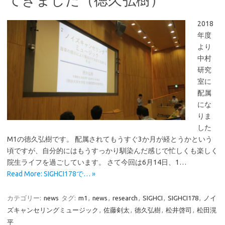
2018
年度
より
中村
研究
室に
配属
にな
りま
した
M1の徳久弘樹です。 配属されてもうすぐ3か月が経とうかという
頃ですが、自分的にはもうすっかり馴染んだ感じで忙しくも楽しく
院生ライフを過ごしています。 さて今回は6月14日、1…
Read More: SIGHCI178で… »
カテゴリー:
news
タグ:
m1
,
news
,
research
,
SIGHCI
,
SIGHCI178
,
ノイ
ズキャンセリングミュージック
,
佐藤剣太
,
徳久弘樹
,
松井啓司
,
松田滉
平