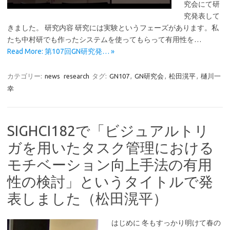
究会にて研
究発表して
きました。 研究内容 研究には実験というフェーズがあります。私
たち中村研でも作ったシステムを使ってもらって有用性を…
Read More: 第107回GN研究発… »
カテゴリー:
news
research
タグ:
GN107
,
GN研究会
,
松田滉平
,
樋川一
幸
SIGHCI182で「ビジュアルトリ
ガを用いたタスク管理における
モチベーション向上手法の有用
性の検討」というタイトルで発
表しました（松田滉平）
はじめに 冬もすっかり明けて春の