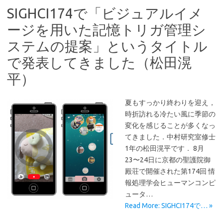
SIGHCI174で「ビジュアルイメ
ージを用いた記憶トリガ管理シ
ステムの提案」というタイトル
で発表してきました（松田滉
平）
夏もすっかり終わりを迎え，
時折訪れる冷たい風に季節の
変化を感じることが多くなっ
てきました．中村研究室修士
1年の松田滉平です． 8月
23〜24日に京都の聖護院御
殿荘で開催された第174回 情
報処理学会ヒューマンコンピ
ュータ…
Read More: SIGHCI174で… »