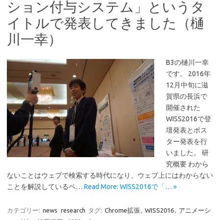
ション付与システム」というタ
イトルで発表してきました（樋
川一幸）
B3の樋川一幸
です。 2016年
12月中旬に滋
賀県の長浜で
開催された
WISS2016で登
壇発表とポス
ター発表を行
いました。 研
究概要 わから
ないことはウェブで検索する時代になり、ウェブ上にはわからない
ことを解説しているペ…
Read More: WISS2016で「… »
カテゴリー:
news
research
タグ:
Chrome拡張
,
WISS2016
,
アニメーシ