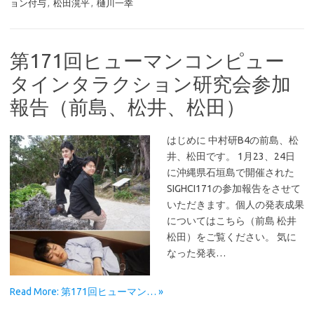
ョン付与
,
松田滉平
,
樋川一幸
第171回ヒューマンコンピュー
タインタラクション研究会参加
報告（前島、松井、松田）
はじめに 中村研B4の前島、松
井、松田です。 1月23、24日
に沖縄県石垣島で開催された
SIGHCI171の参加報告をさせて
いただきます。個人の発表成果
についてはこちら（前島 松井
松田）をご覧ください。 気に
なった発表…
Read More: 第171回ヒューマン… »