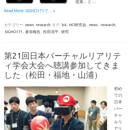
提案」と…
Read More: SIGHCI171で… »
カテゴリー:
news
research
タグ:
b4
,
HCI研究会
,
news
,
research
,
SIGHCI171
,
参加報告
,
松田滉平
,
研究
第21回日本バーチャルリアリテ
ィ学会大会へ聴講参加してきま
した（松田・福地・山浦）
初め
ての
日本
バー
チャ
ルリ
アリ