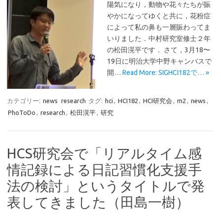
陽気になり，動物や花々たちが賑
やかになってゆくと共に，花粉症
によって私の鼻も一層賑わってま
いりました．中村研究室修士２年
の松田滉平です． さて，3月18〜
19日に明治大学中野キャンパスで
開…
Read More: SIGHCI182で… »
カテゴリー:
news
research
タグ:
hci
,
HCI182
,
HCI研究会
,
m2
,
news
,
PhoToDo
,
research
,
松田滉平
,
研究
HCS研究会で「リアルタイム感
情記録による日記習慣化支援手
法の検討」というタイトルで発
表してきました（田島一樹）