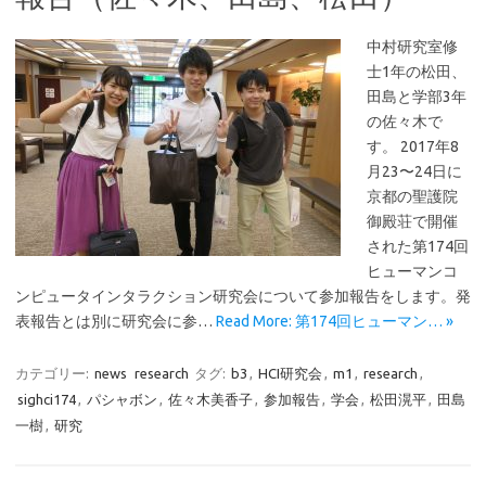
中村研究室修
士1年の松田、
田島と学部3年
の佐々木で
す。 2017年8
月23〜24日に
京都の聖護院
御殿荘で開催
された第174回
ヒューマンコ
ンピュータインタラクション研究会について参加報告をします。発
表報告とは別に研究会に参…
Read More: 第174回ヒューマン… »
カテゴリー:
news
research
タグ:
b3
,
HCI研究会
,
m1
,
research
,
sighci174
,
パシャボン
,
佐々木美香子
,
参加報告
,
学会
,
松田滉平
,
田島
一樹
,
研究