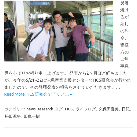
炎暑
焼け
るが
如し
の昨
今、
皆様
方の
ご無
事息
災を心よりお祈り申し上げます。 発表から2ヶ月ほど経ちました
が、今年の5/21~22に沖縄産業支援センターでHCS研究会が行われ
ましたので、その登壇発表の報告をさせていただきます。…
Read More: HCS研究会で「リア… »
カテゴリー:
news
research
タグ:
HCS
,
ライフログ
,
久保田夏美
,
日記
,
松田滉平
,
田島一樹