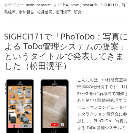
カテゴリー:
news
research
タグ:
b4
,
news
,
research
,
SIGHCI171
,
前
島紘希
,
参加報告
,
松井啓司
,
松田滉平
,
研究
SIGHCI171で「PhoToDo：写真に
よる ToDo管理システムの提案」
というタイトルで発表してきま
した（松田滉平）
こんにちは，中村研究室学
部4年の松田滉平です．1月
23〜24日に石垣島で開催さ
れた第171回 情報処理学会
ヒューマンコンピュータイ
ンタラクション研究会に参
加し，「PhoToDo：写真に
よる ToDo管理システムの