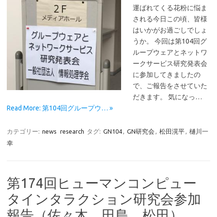
運ばれてくる花粉に悩ま
される今日この頃、皆様
はいかがお過ごしでしょ
うか。 今回は第104回グ
ループウェアとネットワ
ークサービス研究発表会
に参加してきましたの
で、ご報告をさせていた
だきます。 気になっ…
Read More: 第104回グループウ… »
カテゴリー:
news
research
タグ:
GN104
,
GN研究会
,
松田滉平
,
樋川一
幸
第174回ヒューマンコンピュー
タインタラクション研究会参加
報告（佐々木、田島、松田）