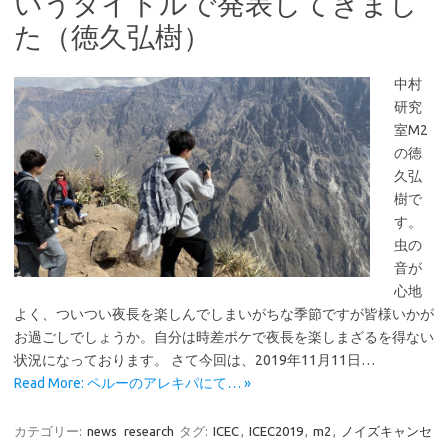
いうタイトルで発表してきまし
た（徳久弘樹）
中村
研究
室M2
の徳
久弘
樹で
す。
虫の
音が
心地
よく、ついつい夜長を楽しんでしまいがちな季節ですが皆様いかが
お過ごしでしょうか。自分は時差ボケで夜長を楽しまざるを得ない
状況になっております。 さて今回は、2019年11月11日…
Read More: ペルーのアレキパにて… »
カテゴリー:
news
research
タグ:
ICEC
,
ICEC2019
,
m2
,
ノイズキャンセ