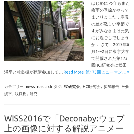
はじめに 今年もまた
梅雨の季節がやって
まいりました．寒暖
の差が激しい季節で
すがみなさまは元気
にお過ごしでしょう
か． さて，2017年6
月1〜2日に東京大学
で開催された第173
回HCI研究会に松田
滉平と牧良樹が聴講参加して…
Read More: 第173回ヒューマン… »
カテゴリー:
news
research
タグ:
EC研究会
,
HCI研究会
,
参加報告
,
松田
滉平
,
牧良樹
,
研究
WISS2016で「Deconaby:ウェブ
上の画像に対する解説アニメー