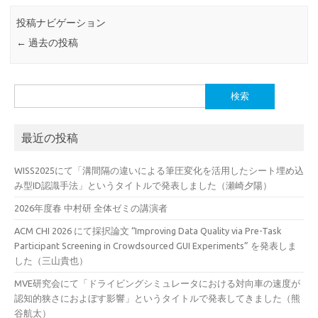
投稿ナビゲーション
←
過去の投稿
検
索:
最近の投稿
WISS2025にて「溝間隔の違いによる筆圧変化を活用したシート埋め込
み型ID認識手法」というタイトルで発表しました（瀬崎夕陽）
2026年度春 中村研 全体ゼミの講演者
ACM CHI 2026 にて採択論文 “Improving Data Quality via Pre-Task
Participant Screening in Crowdsourced GUI Experiments” を発表しま
した（三山貴也）
MVE研究会にて「ドライビングシミュレータにおける対向車の速度が
認知的狭さにおよぼす影響」というタイトルで発表してきました（熊
谷航太）