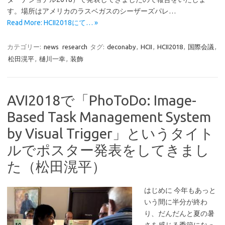
す。場所はアメリカのラスベガスのシーザーズパレ…
Read More: HCII2018にて… »
カテゴリー:
news
research
タグ:
deconaby
,
HCII
,
HCII2018
,
国際会議
,
松田滉平
,
樋川一幸
,
装飾
AVI2018で「PhoToDo: Image-
Based Task Management System
by Visual Trigger」というタイト
ルでポスター発表をしてきまし
た（松田滉平）
はじめに 今年もあっと
いう間に半分が終わ
り、だんだんと夏の暑
さを感じる季節になっ