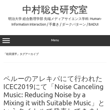
コ
ン
中村聡史研究室
テ
ン
ツ
へ
明治大学 総合数理学部 先端メディアサイエンス学科: Human-
ス
Information Interaction / 手書き / ダークパターン / BADUI
キ
ッ
プ
Menu
「
松田滉平
」タグアーカイブ
ペルーのアレキパにて行われた
ICEC2019にて「Noise Canceling
Music: Reducing Noise by a
Mixing it with Suitable Music」と