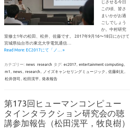
じさせる今日
この頃、皆さ
まいかがお過
ごしでしょう
か。中村研究
室修士1年の松田、松井、佐藤です。 2017年9月16〜18日にかけて
宮城県仙台市の東北大学電気通信…
Read More: EC2017にて「ノ… »
カテゴリー:
news
research
タグ:
ec2017
,
entertainment computing
,
m1
,
news
,
research
,
ノイズキャンセリングミュージック
,
佐藤剣太
,
松井啓司
,
松田滉平
,
発表報告
第173回ヒューマンコンピュー
タインタラクション研究会の聴
講参加報告（松田滉平，牧良樹）