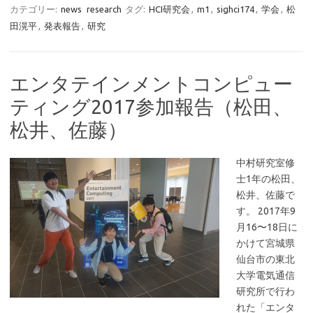
カテゴリー:
news
research
タグ:
HCI研究会
,
m1
,
sighci174
,
学会
,
松
田滉平
,
発表報告
,
研究
エンタテインメントコンピュー
ティング2017参加報告（松田、
松井、佐藤）
中村研究室修
士1年の松田、
松井、佐藤で
す。 2017年9
月16〜18日に
かけて宮城県
仙台市の東北
大学電気通信
研究所で行わ
れた「エンタ