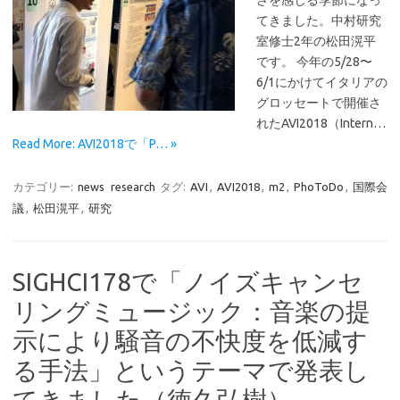
てきました。中村研究
室修士2年の松田滉平
です。 今年の5/28〜
6/1にかけてイタリアの
グロッセートで開催さ
れたAVI2018（Intern…
Read More: AVI2018で「P… »
カテゴリー:
news
research
タグ:
AVI
,
AVI2018
,
m2
,
PhoToDo
,
国際会
議
,
松田滉平
,
研究
SIGHCI178で「ノイズキャンセ
リングミュージック：音楽の提
示により騒音の不快度を低減す
る手法」というテーマで発表し
てきました（徳久弘樹）