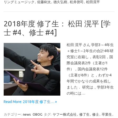
リングミュージック
,
佐藤剣太
,
徳久弘樹
,
松井啓司
,
松田滉平
2018年度 修了生： 松田 滉平 [学
士 #4、修士 #4]
松田 滉平 さん 学部3～4年生
＋修士1～2年生の合計4年研
究室に在籍し，表彰2回，国
際会議発表2件（主著が1
件），国内会議発表12件
（主著が6件）と，わずか4
年間でかなりの成果を残し
ました． 研究は，学部3年生
の時には…
Read More: 2018年度 修了生… »
カテゴリー:
news
OBOG
タグ:
ヤフー株式会社
,
修了生
,
修士
,
卒業生
,