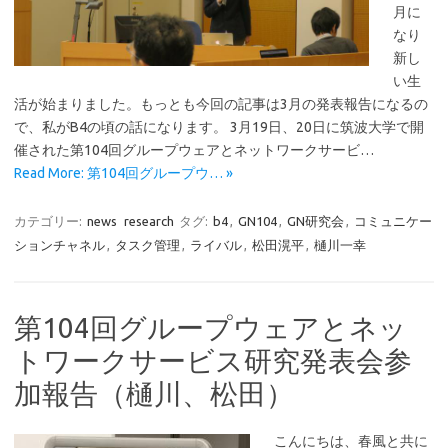
月に
なり
新し
い生
活が始まりました。もっとも今回の記事は3月の発表報告になるの
で、私がB4の頃の話になります。 3月19日、20日に筑波大学で開
催された第104回グループウェアとネットワークサービ…
Read More: 第104回グループウ… »
カテゴリー:
news
research
タグ:
b4
,
GN104
,
GN研究会
,
コミュニケー
ションチャネル
,
タスク管理
,
ライバル
,
松田滉平
,
樋川一幸
第104回グループウェアとネッ
トワークサービス研究発表会参
加報告（樋川、松田）
こんにちは、春風と共に