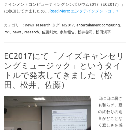
テインメントコンピューティングシンポジウム2017（EC2017）」
に参加してきましたの…
Read More: エンタテインメントコ… »
カテゴリー:
news
research
タグ:
ec2017
,
entertainment computing
,
m1
,
news
,
research
,
佐藤剣太
,
参加報告
,
松井啓司
,
松田滉平
EC2017にて「ノイズキャンセリ
ングミュージック」というタイ
トルで発表してきました（松
田、松井、佐藤）
日に日に暑さ
も和らぎ、夏
の終わりの雨
音がどことな
く寂しさを感