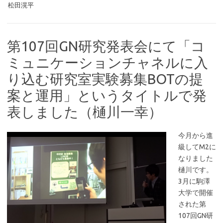
松田滉平
第107回GN研究発表会にて「コ
ミュニケーションチャネルに入
り込む研究室実験募集BOTの提
案と運用」というタイトルで発
表しました（樋川一幸）
今月から進
級してM2に
なりました
樋川です。
3月に駒澤
大学で開催
された第
107回GN研