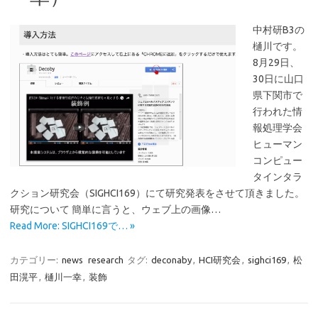
中村研B3の
樋川です。
8月29日、
30日に山口
県下関市で
行われた情
報処理学会
ヒューマン
コンピュー
タインタラ
クション研究会（SIGHCI169）にて研究発表をさせて頂きました。
研究について 簡単に言うと、ウェブ上の画像…
Read More: SIGHCI169で… »
カテゴリー:
news
research
タグ:
deconaby
,
HCI研究会
,
sighci169
,
松
田滉平
,
樋川一幸
,
装飾