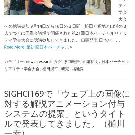
ティ
学会
大会
への聴講参加 9月14日から16日の３日間、松田と福地と山浦の３
人でつくば国際会議場で開催された第21回日本バーチャルリアリ
ティ学会大会に聴講参加してきました。 口頭発表 日本バー…
Read More: 第21回日本バーチャ… »
カテゴリー:
news
research
タグ:
参加報告
,
山浦祐明
,
日本バーチャル
リアリティ学会大会
,
松田滉平
,
研究
,
福地翼
SIGHCI169で「ウェブ上の画像に
対する解説アニメーション付与
システムの提案」というタイト
ルで発表してきました。（樋川
一幸）