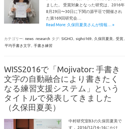
ました。 受賞対象となった研究は、2016年
8月29日〜30日に下関の源平荘で開催され
た第169回研究会…
Read More: 久保田夏美さんが情報… »
カテゴリー:
news
research
タグ:
SIGHCI
,
sighci169
,
久保田夏美
,
受賞
,
平均手書き文字
,
手書き練習
WISS2016で「Mojivator: 手書き
文字の自動融合により書きたく
なる練習支援システム」という
タイトルで発表してきました
（久保田夏美）
中村研究室B3の久保田夏美で
す． 2016/12/14~16にかけ