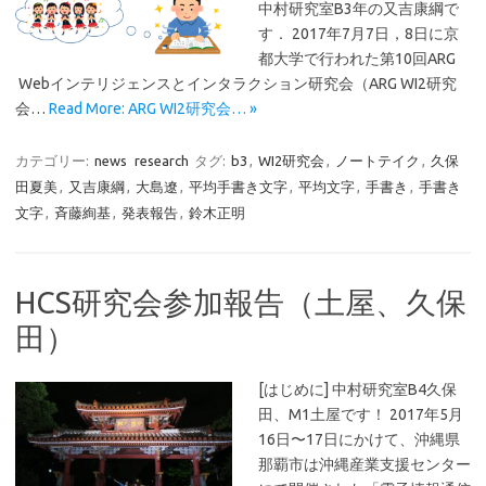
中村研究室B3年の又吉康綱で
す． 2017年7月7日，8日に京
都大学で行われた第10回ARG
Webインテリジェンスとインタラクション研究会（ARG WI2研究
会…
Read More: ARG WI2研究会… »
カテゴリー:
news
research
タグ:
b3
,
WI2研究会
,
ノートテイク
,
久保
田夏美
,
又吉康綱
,
大島遼
,
平均手書き文字
,
平均文字
,
手書き
,
手書き
文字
,
斉藤絢基
,
発表報告
,
鈴木正明
HCS研究会参加報告（土屋、久保
田）
[はじめに] 中村研究室B4久保
田、M1土屋です！ 2017年5月
16日〜17日にかけて、沖縄県
那覇市は沖縄産業支援センター