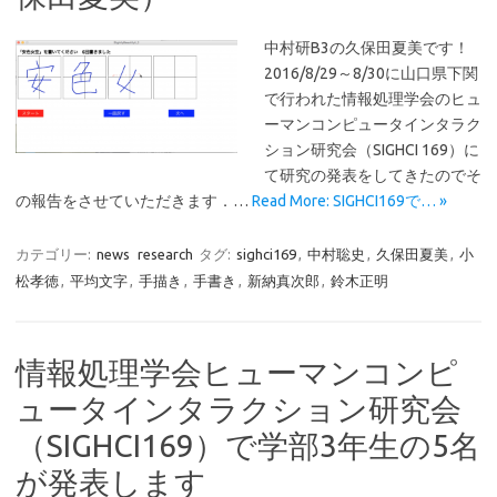
中村研B3の久保田夏美です！
2016/8/29～8/30に山口県下関
で行われた情報処理学会のヒュ
ーマンコンピュータインタラク
ション研究会（SIGHCI 169）に
て研究の発表をしてきたのでそ
の報告をさせていただきます．…
Read More: SIGHCI169で… »
カテゴリー:
news
research
タグ:
sighci169
,
中村聡史
,
久保田夏美
,
小
松孝徳
,
平均文字
,
手描き
,
手書き
,
新納真次郎
,
鈴木正明
情報処理学会ヒューマンコンピ
ュータインタラクション研究会
（SIGHCI169）で学部3年生の5名
が発表します