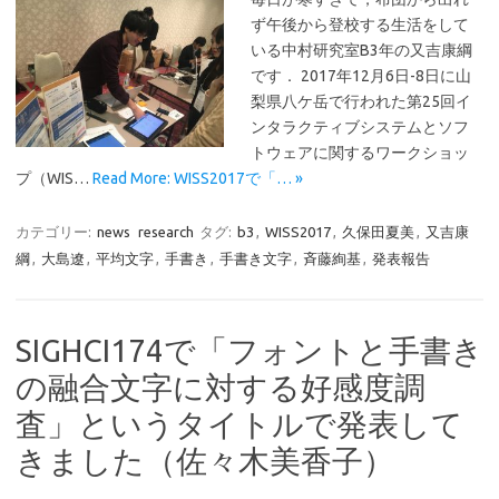
ず午後から登校する生活をして
いる中村研究室B3年の又吉康綱
です． 2017年12月6日-8日に山
梨県八ケ岳で行われた第25回イ
ンタラクティブシステムとソフ
トウェアに関するワークショッ
プ（WIS…
Read More: WISS2017で「… »
カテゴリー:
news
research
タグ:
b3
,
WISS2017
,
久保田夏美
,
又吉康
綱
,
大島遼
,
平均文字
,
手書き
,
手書き文字
,
斉藤絢基
,
発表報告
SIGHCI174で「フォントと手書き
の融合文字に対する好感度調
査」というタイトルで発表して
きました（佐々木美香子）