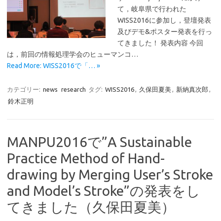
て，岐阜県で行われた
WISS2016に参加し，登壇発表
及びデモ&ポスター発表を行っ
てきました！ 発表内容 今回
は，前回の情報処理学会のヒューマンコ…
Read More: WISS2016で「… »
カテゴリー:
news
research
タグ:
WISS2016
,
久保田夏美
,
新納真次郎
,
鈴木正明
MANPU2016で”A Sustainable
Practice Method of Hand-
drawing by Merging User’s Stroke
and Model’s Stroke”の発表をし
てきました（久保田夏美）