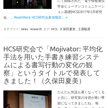
にて開催された「電子情報通信
学会ヒューマンコミュニケーシ
ョン基礎(HCS)2017年5月研究
会」…
Read More: HCS研究会参加報告… »
カテゴリー:
news
research
タグ:
HCS
,
久保田夏美
,
土屋駿貴
HCS研究会で「Mojivator: 平均化
手法を用いた手書き練習システ
ムによる書写行動の変化の観
察」というタイトルで発表して
きました！（久保田夏美）
だんだん気温も暑くなってくる
と共に，研究室の冷房が寒い季
節になってきましたね． 毎