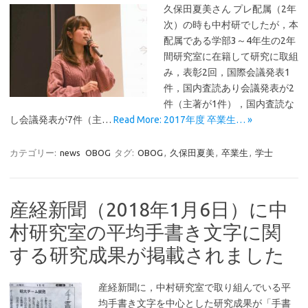
久保田夏美さん プレ配属（2年
次）の時も中村研でしたが，本
配属である学部3～4年生の2年
間研究室に在籍して研究に取組
み，表彰2回，国際会議発表1
件，国内査読あり会議発表が2
件（主著が1件），国内査読な
し会議発表が7件（主…
Read More: 2017年度 卒業生… »
カテゴリー:
news
OBOG
タグ:
OBOG
,
久保田夏美
,
卒業生
,
学士
産経新聞（2018年1月6日）に中
村研究室の平均手書き文字に関
する研究成果が掲載されました
産経新聞に，中村研究室で取り組んでいる平
均手書き文字を中心とした研究成果が「手書