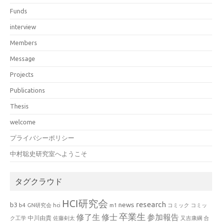
Funds
interview
Members
Message
Projects
Publications
Thesis
welcome
プライバシーポリシー
中村聡史研究室へようこそ
タグクラウド
HCI研究会
research
news
b3
b4
GN研究会
hci
m1
コミック
コミッ
卒業生
修了生
修士
参加報告
中川由貴
ク工学
佐藤剣太
又吉康綱
合