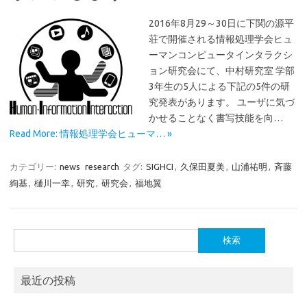
2016年8月29～30日に下関の源平
荘で開催される情報処理学会ヒュ
ーマンコンピュータインタラクシ
ョン研究会にて、中村研究室 学部
3年生の5人による下記の5件の研
究発表があります。 ユーザに気づ
かせることなく書写技能を向…
Read More: 情報処理学会ヒューマ… »
カテゴリー:
news
research
タグ:
SIGHCI
,
久保田夏美
,
山浦祐明
,
斉藤
絢基
,
樋川一幸
,
研究
,
研究会
,
福地翼
検
索:
最近の投稿