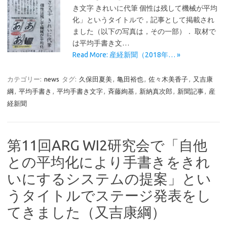
き文字 きれいに代筆 個性は残して機械が平均
化」というタイトルで，記事として掲載され
ました（以下の写真は，その一部）． 取材で
は平均手書き文…
Read More: 産経新聞（2018年… »
カテゴリー:
news
タグ:
久保田夏美
,
亀田裕也
,
佐々木美香子
,
又吉康
綱
,
平均手書き
,
平均手書き文字
,
斉藤絢基
,
新納真次郎
,
新聞記事
,
産
経新聞
第11回ARG WI2研究会で「自他
との平均化により手書きをきれ
いにするシステムの提案」とい
うタイトルでステージ発表をし
てきました（又吉康綱）