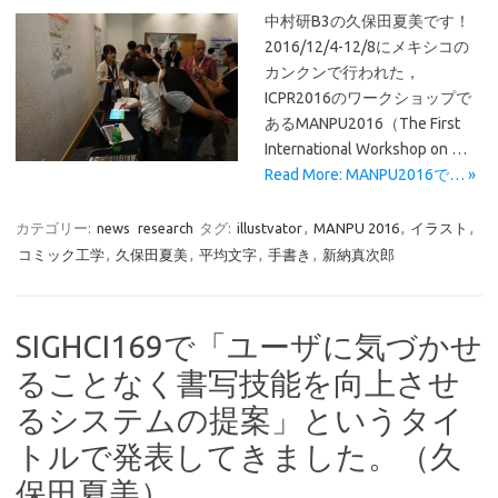
中村研B3の久保田夏美です！
2016/12/4-12/8にメキシコの
カンクンで行われた，
ICPR2016のワークショップで
あるMANPU2016（The First
International Workshop on …
Read More: MANPU2016で… »
カテゴリー:
news
research
タグ:
illustvator
,
MANPU 2016
,
イラスト
,
コミック工学
,
久保田夏美
,
平均文字
,
手書き
,
新納真次郎
SIGHCI169で「ユーザに気づかせ
ることなく書写技能を向上させ
るシステムの提案」というタイ
トルで発表してきました。（久
保田夏美）