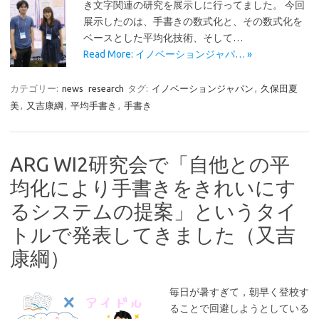
き文字関連の研究を展示しに行ってました。 今回
展示したのは、手書きの数式化と、その数式化を
ベースとした平均化技術、そして…
Read More: イノベーションジャパ… »
カテゴリー:
news
research
タグ:
イノベーションジャパン
,
久保田夏
美
,
又吉康綱
,
平均手書き
,
手書き
ARG WI2研究会で「自他との平
均化により手書きをきれいにす
るシステムの提案」というタイ
トルで発表してきました（又吉
康綱）
毎日が暑すぎて，朝早く登校す
ることで回避しようとしている