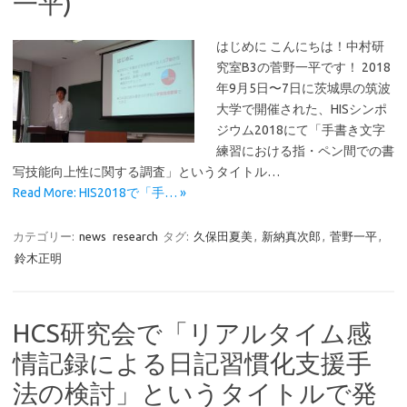
一平)
はじめに こんにちは！中村研
究室B3の菅野一平です！ 2018
年9月5日〜7日に茨城県の筑波
大学で開催された、HISシンポ
ジウム2018にて「手書き文字
練習における指・ペン間での書
写技能向上性に関する調査」というタイトル…
Read More: HIS2018で「手… »
カテゴリー:
news
research
タグ:
久保田夏美
,
新納真次郎
,
菅野一平
,
鈴木正明
HCS研究会で「リアルタイム感
情記録による日記習慣化支援手
法の検討」というタイトルで発