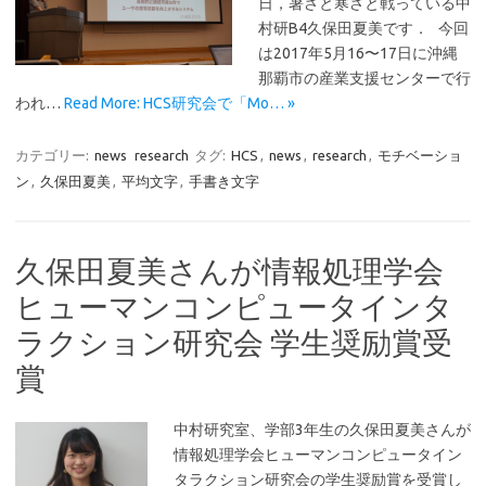
日，暑さと寒さと戦っている中
村研B4久保田夏美です． 今回
は2017年5月16〜17日に沖縄
那覇市の産業支援センターで行
われ…
Read More: HCS研究会で「Mo… »
カテゴリー:
news
research
タグ:
HCS
,
news
,
research
,
モチベーショ
ン
,
久保田夏美
,
平均文字
,
手書き文字
久保田夏美さんが情報処理学会
ヒューマンコンピュータインタ
ラクション研究会 学生奨励賞受
賞
中村研究室、学部3年生の久保田夏美さんが
情報処理学会ヒューマンコンピュータイン
タラクション研究会の学生奨励賞を受賞し