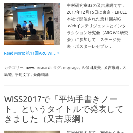
中村研究室B3の又吉康綱です．
2017年12月15日に東京・LIFULL
本社で開催された第11回ARG
Webインテリジェンスとインタ
ラクション研究会（ARG WI2研究
会）に参加して，ステージ発
表・ポスターレセプシ…
Read More: 第11回ARG WI… »
カテゴリー:
news
research
タグ:
mojirage
,
久保田夏美
,
又吉康綱
,
大
島遼
,
平均文字
,
斉藤絢基
WISS2017で「平均手書きノー
ト」というタイトルで発表して
きました（又吉康綱）
毎日が寒すぎて，布団から出れ