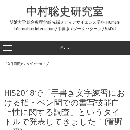
コ
ン
中村聡史研究室
テ
ン
ツ
へ
明治大学 総合数理学部 先端メディアサイエンス学科: Human-
ス
Information Interaction / 手書き / ダークパターン / BADUI
キ
ッ
プ
Menu
「
久保田夏美
」タグアーカイブ
HIS2018で「手書き文字練習にお
ける指・ペン間での書写技能向
上性に関する調査」というタイ
トルで発表してきました！(菅野