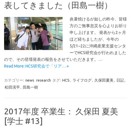
表してきました（田島一樹）
炎暑焼けるが如しの昨今、皆様
方のご無事息災を心よりお祈り
申し上げます。 発表から2ヶ月
ほど経ちましたが、今年の
5/21~22に沖縄産業支援センタ
ーでHCS研究会が行われました
ので、その登壇発表の報告をさせていただきます。…
Read More: HCS研究会で「リア… »
カテゴリー:
news
research
タグ:
HCS
,
ライフログ
,
久保田夏美
,
日記
,
松田滉平
,
田島一樹
2017年度 卒業生： 久保田 夏美
[学士 #13]