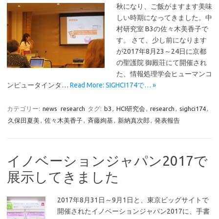
秋になり、ご飯がますます美味
しい時期になってきました。中
村研究室 B3の佐々木美香子で
す。 さて、少し前になります
が2017年8月23～24日に京都
の聖護院 御殿荘にて開催され
た、情報処理学会ヒューマンコ
ンピュータインタ…
Read More: SIGHCI174で… »
カテゴリー:
news
research
タグ:
b3
,
HCI研究会
,
research
,
sighci174
,
久保田夏美
,
佐々木美香子
,
斉藤絢基
,
新納真次郎
,
発表報告
イノベーションジャパン2017で
展示してきました
2017年8月31日～9月1日と、東京ビッグサイトで
開催されたイノベーションジャパン2017に、手書