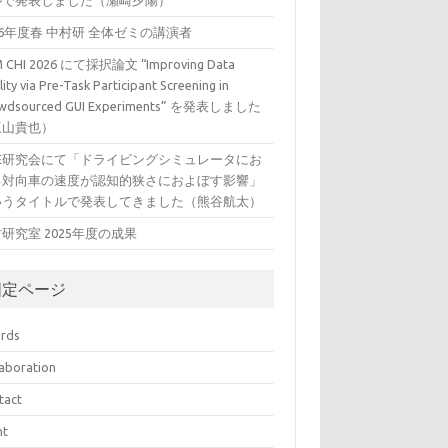
ルで発表しました（瀬崎夕陽）
26年度春 中村研 全体ゼミの講演者
 CHI 2026 にて採択論文 “Improving Data
ity via Pre-Task Participant Screening in
wdsourced GUI Experiments” を発表しました
三山貴也）
VE研究会にて「ドライビングシミュレータにお
る対向車の速度が認知的狭さにおよぼす影響」
いうタイトルで発表してきました（熊谷航太）
研究室 2025年度の成果
固定ページ
rds
laboration
tact
nt