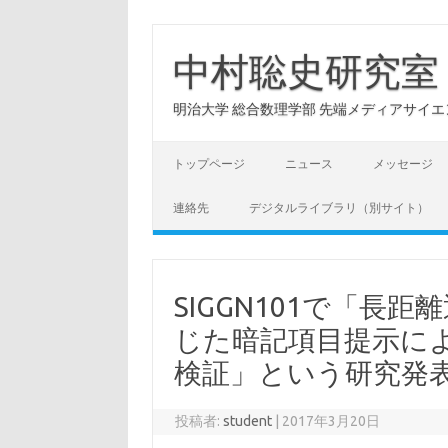
コ
ン
テ
中村聡史研究室
ン
ツ
へ
明治大学 総合数理学部 先端メディアサイエンス学科: Hu
ス
キ
ッ
プ
トップページ
ニュース
メッセージ
連絡先
デジタルライブラリ（別サイト）
SIGGN101で「長
じた暗記項目提示に
検証」という研究発
投稿者:
student
|
2017年3月20日