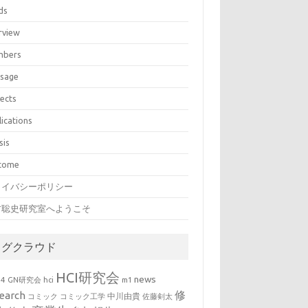
ds
rview
bers
sage
jects
lications
sis
come
ライバシーポリシー
村聡史研究室へようこそ
タグクラウド
HCI研究会
news
b4
GN研究会
hci
m1
修
earch
中川由貴
コミック
コミック工学
佐藤剣太