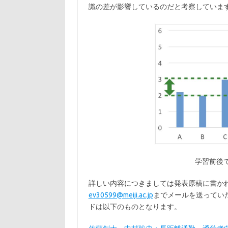
識の差が影響しているのだと考察していま
学習前後
詳しい内容につきましては発表原稿に書か
ev30599@meiji.ac.jp
までメールを送ってい
ドは以下のものとなります。