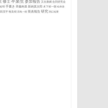
卒業生
生
修士
参加報告
又吉康綱
合同研究会
手書き
祐明
斉藤絢基
新納真次郎
木下裕一朗
松井啓
研究
発表報告
松田滉平
牧良樹
田島一樹
関口祐豊