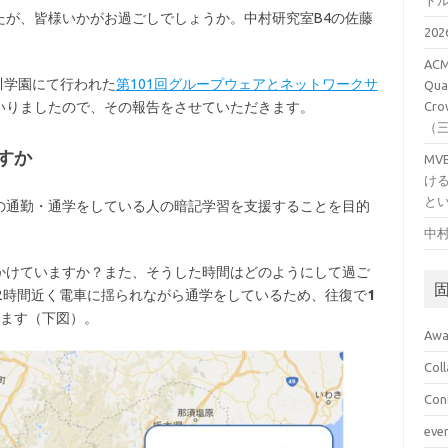
ト
たが、皆様いかがお過ごしでしょうか。中村研究室B4の佐藤
20
ACM
川学園にて行われた
第101回グループウェアとネットワークサ
Qual
いりましたので、その報告をさせていただきます。
Cro
（
すか
M
け
と
の通勤・通学をしている人の暗記学習を支援することを目的
中村
かけていますか？また、そうした時間はどのようにして過ご
2時間近く電車に揺られながら通学をしているため、往復で
1
ます（下図）。
Awa
Col
Con
eve