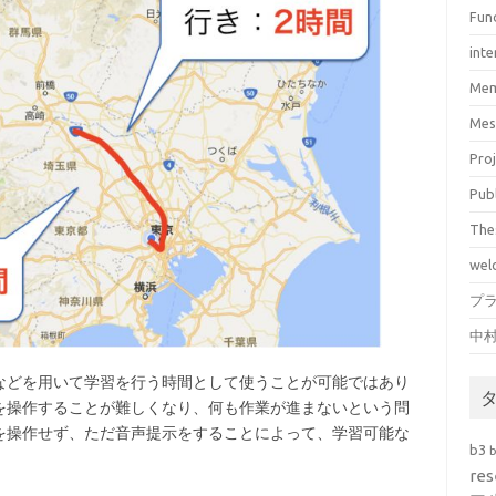
Fun
inte
Mem
Mes
Pro
Pub
The
wel
プ
中
などを用いて学習を行う時間として使うことが可能ではあり
を操作することが難しくなり、何も作業が進まないという問
を操作せず、ただ音声提示をすることによって、学習可能な
b3
res