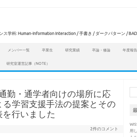
man-Information Interaction / 手書き / ダークパターン / BAD
メンバー一覧
卒業生
研究業績
卒論・修論
年度報
研究室運営記事（NOTE）
検
距離通勤・通学者向けの場所に応
索:
よる学習支援手法の提案とその
表を行いました
WI
2件のコメント
用