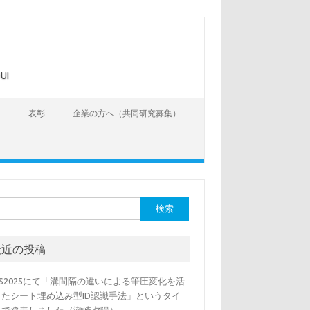
UI
告
表彰
企業の方へ（共同研究募集）
最近の投稿
SS2025にて「溝間隔の違いによる筆圧変化を活
したシート埋め込み型ID認識手法」というタイ