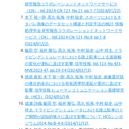
研究報告コラボレーションとネットワークサービス
（CN）, Vol.2024-CN-121, No.21, pp.1-7 (2024/01/22).
木下 裕一朗, 髙久 拓海, 中村 聡史. スポーツにおけるネ
タバレ画像のデータセット構築と判定手法の検討, 情報
処理学会 研究報告コラボレーションとネットワークサ
ービス（CN）, Vol.2024-CN-121, No.9, pp.1-8
(2024/01/22).
飯田 空, 福井 雅弘, 髙久 拓海, 中村 聡史, 山中 祥太. ドラ
イビングシミュレータにおける路上駐車による道路幅
の変化が運転に及ぼす影響, 信学技報, Vol.123, No.433,
MVE2023-47, pp.29-34 (2024/03/13).
徳原 眞彩, 木下 裕一朗, 髙久 拓海, 中村 聡史. 画像選択肢
の逐次的表示における視覚誘導型遅延が選択に及ぼす
影響, 信学技報 ヒューマンコミュニケーション基礎研究
会（HCS） (2024/05/14).
成瀬 詩織, 飯田 空, 福井 雅弘, 髙久 拓海, 中村 聡史, 山中
祥太. ドライビングシミュレータにおける路上駐車のド
ア開閉が認知的狭さに及ぼす影響について, HCGシンポ
ジウム2024, No.B-4-6 (2024/12/12).