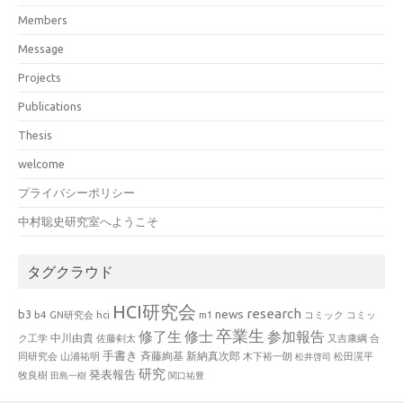
Members
Message
Projects
Publications
Thesis
welcome
プライバシーポリシー
中村聡史研究室へようこそ
タグクラウド
HCI研究会
research
news
b3
b4
GN研究会
hci
m1
コミック
コミッ
卒業生
修了生
修士
参加報告
中川由貴
ク工学
佐藤剣太
又吉康綱
合
手書き
山浦祐明
斉藤絢基
新納真次郎
松田滉平
同研究会
木下裕一朗
松井啓司
研究
発表報告
牧良樹
田島一樹
関口祐豊