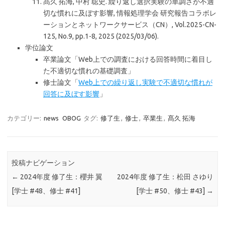
髙久 拓海, 中村 聡史. 繰り返し選択実験の単調さが不適
切な慣れに及ぼす影響, 情報処理学会 研究報告コラボレ
ーションとネットワークサービス（CN）, Vol.2025-CN-
125, No.9, pp.1-8, 2025 (2025/03/06).
学位論文
卒業論文「Web上での調査における回答時間に着目し
た不適切な慣れの基礎調査」
修士論文「
Web上での繰り返し実験で不適切な慣れが
回答に及ぼす影響
」
カテゴリー:
news
OBOG
タグ:
修了生
,
修士
,
卒業生
,
髙久 拓海
投稿ナビゲーション
←
2024年度 修了生：櫻井 翼
2024年度 修了生：松田 さゆり
[学士 #48、修士 #41]
[学士 #50、修士 #43]
→