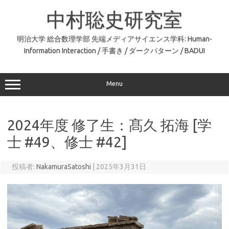
コ
ン
中村聡史研究室
テ
ン
ツ
へ
明治大学 総合数理学部 先端メディアサイエンス学科: Human-
ス
Information Interaction / 手書き / ダークパターン / BADUI
キ
ッ
プ
Menu
2024年度 修了生：髙久 拓海 [学
士 #49、修士 #42]
投稿者:
NakamuraSatoshi
|
2025年3月31日