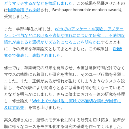
どうマッチするかなどを検証しました
。この成果を発展させたもの
は
国際会議でも採録
され、Best paper honorable mention awardを
受賞しました。
また、学部4年生の頃には、
Webでのアンケートや実験、アノテー
ション付与などにおける不適切な慣れにについて研究し、不適切な
慣れが生じると選択がリズム的になることを明らかに
するととも
に、その成果を卒業論文としてまとめました。この成果は、
GN研
究会で発表し、表彰されました
。
修士では、卒業研究の成果を発展させ、今度は選択時間だけでなく
マウスの軌跡にも着目した研究を実施し、そのユーザ行動を分類し
ました。また、正解があるが慣れが生じてしまうようなタスクを設
計し、その実験により間違うときには選択時間が短くなっているこ
となどを明らかにしました。さらに修士における一連の研究を整理
し、修士論文「
Web上での繰り返し実験で不適切な慣れが回答に
及ぼす影響
」を書き上げました。
髙久拓海さんは、運転のモデル化に関する研究を切り拓き、後輩が
順に様々なコースをモデル化する研究の基礎を作ってくれました。