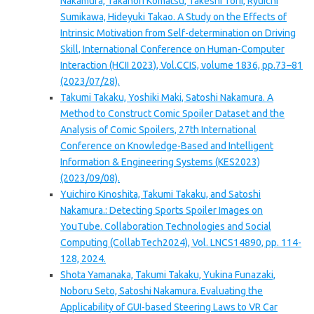
Nakamura, Takanori Komatsu, Takeshi Torii, Ryuichi
Sumikawa, Hideyuki Takao. A Study on the Effects of
Intrinsic Motivation from Self-determination on Driving
Skill, International Conference on Human-Computer
Interaction (HCII 2023), Vol.CCIS, volume 1836, pp.73–81
(2023/07/28).
Takumi Takaku, Yoshiki Maki, Satoshi Nakamura. A
Method to Construct Comic Spoiler Dataset and the
Analysis of Comic Spoilers, 27th International
Conference on Knowledge-Based and Intelligent
Information & Engineering Systems (KES2023)
(2023/09/08).
Yuichiro Kinoshita, Takumi Takaku, and Satoshi
Nakamura.: Detecting Sports Spoiler Images on
YouTube. Collaboration Technologies and Social
Computing (CollabTech2024), Vol. LNCS14890, pp. 114-
128, 2024.
Shota Yamanaka, Takumi Takaku, Yukina Funazaki,
Noboru Seto, Satoshi Nakamura. Evaluating the
Applicability of GUI-based Steering Laws to VR Car