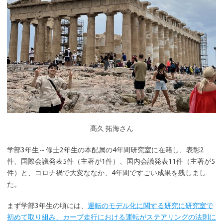
髙久 拓海さん
学部3年生～修士2年生の本配属の4年間研究室に在籍し、表彰2
件、国際会議発表5件（主著が1件）、国内会議発表11件（主著が5
件）と、コロナ禍で大変ななか、4年間ですごい成果を残しまし
た。
まず学部3年生の頃には、
運転のモデル化に関する研究に研究室で
初めて取り組み、カーブ走行における運転がステアリングの法則に