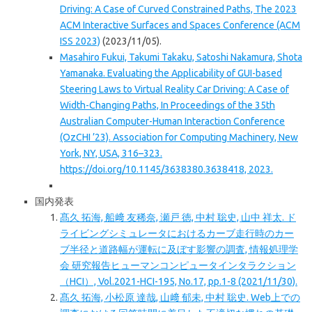
Driving: A Case of Curved Constrained Paths, The 2023
ACM Interactive Surfaces and Spaces Conference (ACM
ISS 2023)
(2023/11/05).
Masahiro Fukui, Takumi Takaku, Satoshi Nakamura, Shota
Yamanaka. Evaluating the Applicability of GUI-based
Steering Laws to Virtual Reality Car Driving: A Case of
Width-Changing Paths, In Proceedings of the 35th
Australian Computer-Human Interaction Conference
(OzCHI ’23). Association for Computing Machinery, New
York, NY, USA, 316–323.
https://doi.org/10.1145/3638380.3638418, 2023.
国内発表
髙久 拓海, 船﨑 友稀奈, 瀬戸 徳, 中村 聡史, 山中 祥太. ド
ライビングシミュレータにおけるカーブ走行時のカー
ブ半径と道路幅が運転に及ぼす影響の調査, 情報処理学
会 研究報告ヒューマンコンピュータインタラクション
（HCI）, Vol.2021-HCI-195, No.17, pp.1-8 (2021/11/30).
髙久 拓海, 小松原 達哉, 山﨑 郁未, 中村 聡史. Web上での