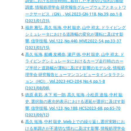
調査における回答時間に着目した不適切な慣れの基礎
調査, 情報処理学会 研究報告グループウェアとネットワ
ークサービス（GN）, Vol.2023-GN-118, No.39, pp.1-8
(2023/01/23).
福井 雅弘, 髙久 拓海, 中村 聡史, 山中 祥太. ドライビング
シミュレータにおける道路幅の変化が運転に及ぼす影
響, 信学技報, Vol.122, No.440, MVE2022-54, pp.33-37
(2023/03/15).
髙久 拓海, 船﨑 友稀奈, 瀬戸 徳, 中村 聡史, 山中 祥太. ド
ライビングシミュレータにおけるカーブ走行時のカー
ブ半径と道路幅が運転に及ぼす影響のモデル化, 情報処
理学会 研究報告ヒューマンコンピュータインタラクシ
ョン（HCI）, Vol.2023-HCI-204, No.4, pp.1-8
(2023/08/08).
徳原 眞彩, 木下 裕一朗, 髙久 拓海, 小松原 達哉, 中村 聡
史. 選択肢の逐次的表示における遅延が選択に及ぼす影
響, 信学技報, Vol.123, No.188, HCS2023-68, pp.65-70
(2023/09/12)
髙久 拓海, 中村 聡史. Web上での繰り返し選択実験にお
ける単調さが不適切な慣れに及ぼす影響, 情報処理学会