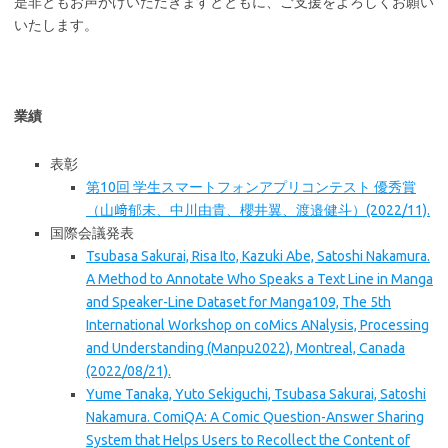
是非ともお声がけいただきますとともに、ご支援をよろしくお願い
いたします。
業績
表彰
第10回 学生スマートフォンアプリコンテスト 優秀賞
（山﨑郁未、中川由貴、櫻井翼、渡邉健斗）(2022/11).
国際会議発表
Tsubasa Sakurai, Risa Ito, Kazuki Abe, Satoshi Nakamura.
A Method to Annotate Who Speaks a Text Line in Manga
and Speaker-Line Dataset for Manga109, The 5th
International Workshop on coMics ANalysis, Processing
and Understanding (Manpu2022), Montreal, Canada
(2022/08/21).
Yume Tanaka, Yuto Sekiguchi, Tsubasa Sakurai, Satoshi
Nakamura. ComiQA: A Comic Question-Answer Sharing
System that Helps Users to Recollect the Content of