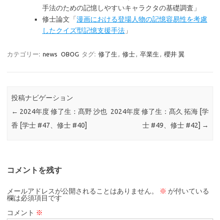
手法のための記憶しやすいキャラクタの基礎調査」
修士論文「
漫画における登場人物の記憶容易性を考慮
したクイズ型記憶支援手法
」
カテゴリー:
news
OBOG
タグ:
修了生
,
修士
,
卒業生
,
櫻井 翼
投稿ナビゲーション
←
2024年度 修了生：髙野 沙也
2024年度 修了生：髙久 拓海 [学
香 [学士 #47、修士 #40]
士 #49、修士 #42]
→
コメントを残す
メールアドレスが公開されることはありません。
※
が付いている
欄は必須項目です
コメント
※