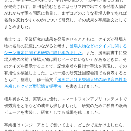
が発売されず、新刊を読むときにはセリフ内で出てくる登場人物名
がわからず困る問題に着目し、まずはどのような登場人物であれば
名前を忘れやすいのかについて研究し、その成果を卒業論文として
まとめました。
修士では、卒業研究の成果を発展させるとともに、クイズが登場人
物の名前の記憶につながると考え、
登場人物などのクイズに関する
シーン推定に関する研究に取り組みました
。また、漫画読書中に登
場人物の名前（登場人物は同じページにいない）があるときに、そ
のクイズを提示することで、記憶定着を目指す手法を実現し、その
有用性を検証しました。この一連の研究は国際会議でも発表すると
ともに、整理し、修士論文「
漫画における登場人物の記憶容易性を
考慮したクイズ型記憶支援手法
」を書き上げました。
櫻井翼さんは、実装力に優れ、スマートフォンアプリコンテストで
優秀賞をとるなどの成果も残しましたし、研究のために独自の漫画
ビューアを実装し、研究としても成果を残しました。
卒業後はエンジニアとして働いてます。どこかで見かけましたら、