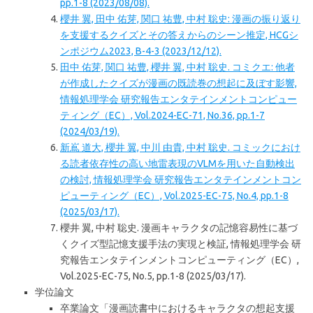
pp.1-8 (2023/08/08).
櫻井 翼, 田中 佑芽, 関口 祐豊, 中村 聡史: 漫画の振り返り
を支援するクイズとその答えからのシーン推定, HCGシ
ンポジウム2023, B-4-3 (2023/12/12).
田中 佑芽, 関口 祐豊, 櫻井 翼, 中村 聡史. コミクエ: 他者
が作成したクイズが漫画の既読巻の想起に及ぼす影響,
情報処理学会 研究報告エンタテインメントコンピュー
ティング（EC）, Vol.2024-EC-71, No.36, pp.1-7
(2024/03/19).
新嶌 道大, 櫻井 翼, 中川 由貴, 中村 聡史. コミックにおけ
る読者依存性の高い地雷表現のVLMを用いた自動検出
の検討, 情報処理学会 研究報告エンタテインメントコン
ピューティング（EC）, Vol.2025-EC-75, No.4, pp.1-8
(2025/03/17).
櫻井 翼, 中村 聡史. 漫画キャラクタの記憶容易性に基づ
くクイズ型記憶支援手法の実現と検証, 情報処理学会 研
究報告エンタテインメントコンピューティング（EC）,
Vol.2025-EC-75, No.5, pp.1-8 (2025/03/17).
学位論文
卒業論文「漫画読書中におけるキャラクタの想起支援