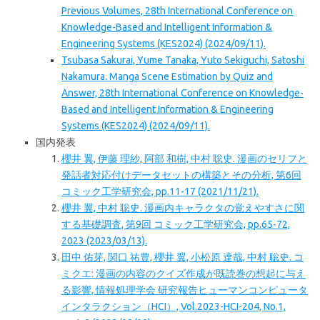
Previous Volumes, 28th International Conference on
Knowledge-Based and Intelligent Information &
Engineering Systems (KES2024) (2024/09/11).
Tsubasa Sakurai, Yume Tanaka, Yuto Sekiguchi, Satoshi
Nakamura. Manga Scene Estimation by Quiz and
Answer, 28th International Conference on Knowledge-
Based and Intelligent Information & Engineering
Systems (KES2024) (2024/09/11).
国内発表
櫻井 翼, 伊藤 理紗, 阿部 和樹, 中村 聡史. 漫画のセリフと
発話者対応付けデータセットの構築とその分析, 第6回
コミック工学研究会, pp.11-17 (2021/11/21).
櫻井 翼, 中村 聡史. 漫画内キャラクタの覚えやすさに関
する基礎調査, 第9回 コミック工学研究会, pp.65-72,
2023 (2023/03/13).
田中 佑芽, 関口 祐豊, 櫻井 翼, 小松原 達哉, 中村 聡史. コ
ミクエ: 漫画の内容のクイズ作成が既読巻の想起に与え
る影響, 情報処理学会 研究報告ヒューマンコンピュータ
インタラクション（HCI）, Vol.2023-HCI-204, No.1,