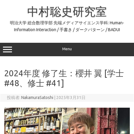
コ
ン
中村聡史研究室
テ
ン
ツ
へ
明治大学 総合数理学部 先端メディアサイエンス学科: Human-
ス
Information Interaction / 手書き / ダークパターン / BADUI
キ
ッ
プ
Menu
2024年度 修了生：櫻井 翼 [学士
#48、修士 #41]
投稿者:
NakamuraSatoshi
|
2025年3月31日