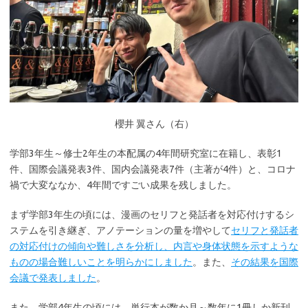
櫻井 翼さん（右）
学部3年生～修士2年生の本配属の4年間研究室に在籍し、表彰1
件、国際会議発表3件、国内会議発表7件（主著が4件）と、コロナ
禍で大変ななか、4年間ですごい成果を残しました。
まず学部3年生の頃には、漫画のセリフと発話者を対応付けするシ
ステムを引き継ぎ、アノテーションの量を増やして
セリフと発話者
の対応付けの傾向や難しさを分析し、内言や身体状態を示すような
ものの場合難しいことを明らかにしました
。また、
その結果を国際
会議で発表しました
。
また、学部4年生の頃には、単行本が数か月～数年に1冊しか新刊