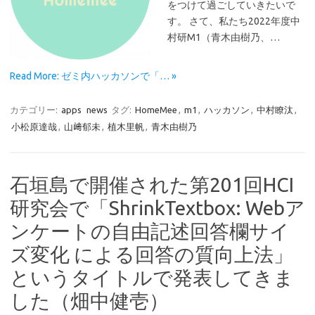
をつけて過ごしていきたいで
す。 さて、私たち2022年度中
村研M1（青木由樹乃、…
Read More: ゼミ内ハッカソンで「… »
カテゴリー:
apps
news
タグ:
HomeMee
,
m1
,
ハッカソン
,
中村瞭汰
,
小松原達哉
,
山﨑郁未
,
植木里帆
,
青木由樹乃
石垣島で開催された第201回HCI
研究会で「ShrinkTextbox: Webア
ンケートの自由記述回答欄サイ
ズ変化 による回答の質向上法」
というタイトルで発表してきま
した（畑中健壱）