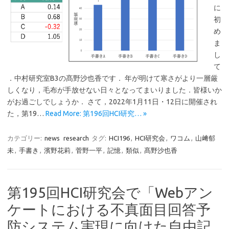
に
初
め
ま
し
て
．中村研究室B3の髙野沙也香です． 年が明けて寒さがより一層厳
しくなり，毛布が手放せない日々となってまいりました．皆様いか
がお過ごしでしょうか． さて，2022年1月11日・12日に開催され
た，第19…
Read More: 第196回HCI研究… »
カテゴリー:
news
research
タグ:
HCI196
,
HCI研究会
,
ワコム
,
山﨑郁
未
,
手書き
,
濱野花莉
,
菅野一平
,
記憶
,
類似
,
髙野沙也香
第195回HCI研究会で「Webアン
ケートにおける不真面目回答予
防システム実現に向けた自由記