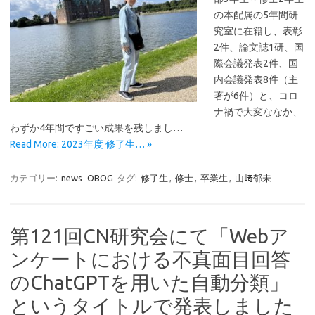
の本配属の5年間研
究室に在籍し、表彰
2件、論文誌1研、国
際会議発表2件、国
内会議発表8件（主
著が6件）と、コロ
ナ禍で大変ななか、
わずか4年間ですごい成果を残しまし…
Read More: 2023年度 修了生… »
カテゴリー:
news
OBOG
タグ:
修了生
,
修士
,
卒業生
,
山﨑郁未
第121回CN研究会にて「Webア
ンケートにおける不真面目回答
のChatGPTを用いた自動分類」
というタイトルで発表しました