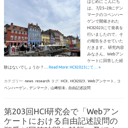
はじめに こんにち
は。 7/25~28にデン
マークのコペンハー
ゲンで開催された
HCII2023にて発表を
行いましたので、そ
の報告をさせていた
だきます。 研究内容
みなさん、Webアン
ケートに回答した経
験はないでしょうか？…
Read More: HCII2023にて… »
カテゴリー:
news
research
タグ:
HCII
,
HCII2023
,
Webアンケート
,
コ
ペンハーゲン
,
デンマーク
,
山﨑郁未
,
自由記述設問
第203回HCI研究会で「Webアン
ケートにおける自由記述設問の