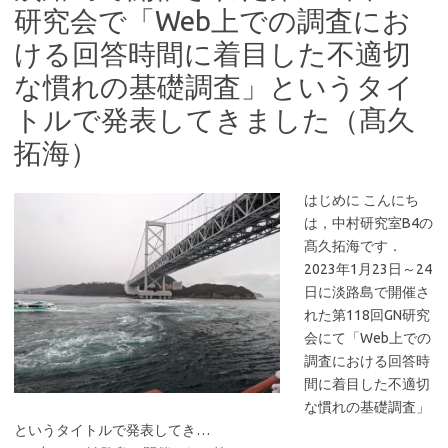
研究会で「Web上での調査にお
ける回答時間に着目した不適切
な慣れの基礎調査」というタイ
トルで発表してきました（髙久
拓海）
はじめに こんにち
は，中村研究室B4の
髙久拓海です．
2023年1月23日～24
日に淡路島で開催さ
れた第118回GN研究
会にて「Web上での
調査における回答時
間に着目した不適切
な慣れの基礎調査」
というタイトルで発表してき…