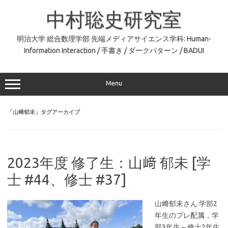
コ
ン
中村聡史研究室
テ
ン
ツ
へ
明治大学 総合数理学部 先端メディアサイエンス学科: Human-
ス
Information Interaction / 手書き / ダークパターン / BADUI
キ
ッ
プ
Menu
「
山﨑郁未
」タグアーカイブ
2023年度 修了生：山﨑 郁未 [学
士 #44、修士 #37]
山﨑郁未さん 学部2
年生のプレ配属，学
部3年生～修士2年生