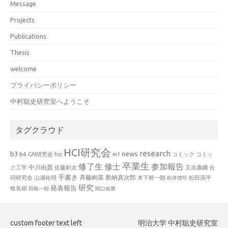
Message
Projects
Publications
Thesis
welcome
プライバシーポリシー
中村聡史研究室へようこそ
タグクラウド
HCI研究会
research
news
b3
b4
GN研究会
hci
m1
コミック
コミッ
卒業生
修了生
修士
参加報告
中川由貴
ク工学
佐藤剣太
又吉康綱
合
手書き
山浦祐明
斉藤絢基
新納真次郎
松田滉平
同研究会
木下裕一朗
松井啓司
研究
発表報告
牧良樹
田島一樹
関口祐豊
custom footer text left
明治大学 中村聡史研究室