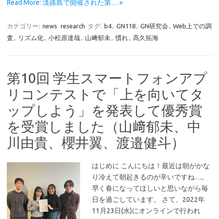
Read More: 淡路島で開催された第… »
カテゴリー:
news
research
タグ:
b4
,
GN118
,
GN研究会
,
Web上での調
査
,
リズム化
,
小松原達哉
,
山﨑郁未
,
慣れ
,
髙久拓海
第10回 学生スマートフォンアプ
リコンテストで「上を向いてタ
ップしよう」を発表して優秀賞
を受賞しました（山﨑郁未、中
川由貴、櫻井翼、渡邉健斗）
はじめに こんにちは！最近は朝がかな
り冷えて朝起きるのが辛いですね…。
早く春になってほしいと思いながら毎
日を過ごしています。 さて、2022年
11月23日(水)にオンラインで行われ