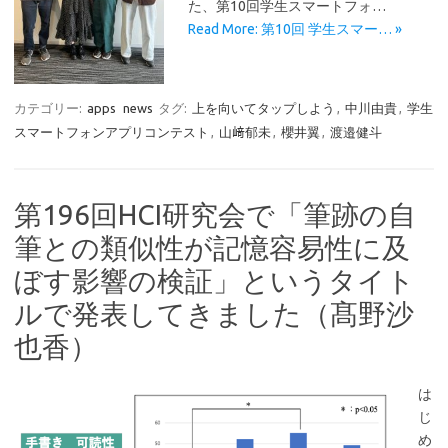
た、第10回学生スマートフォ…
Read More: 第10回 学生スマー… »
カテゴリー:
apps
news
タグ:
上を向いてタップしよう
,
中川由貴
,
学生
スマートフォンアプリコンテスト
,
山﨑郁未
,
櫻井翼
,
渡邉健斗
第196回HCI研究会で「筆跡の自
筆との類似性が記憶容易性に及
ぼす影響の検証」というタイト
ルで発表してきました（髙野沙
也香）
は
じ
め