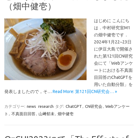
（畑中健壱）
はじめに こんにち
は．中村研究室M1
の畑中健壱です．
2024年1月22~23日
に伊豆大島で開催さ
れた第121回CN研究
会にて「Webアンケ
ートにおける不真面
目回答のChatGPTを
用いた自動分類」を
発表しましたので，そ…
Read More: 第121回CN研究会… »
カテゴリー:
news
research
タグ:
ChatGPT
,
CN研究会
,
Webアンケー
ト
,
不真面目回答
,
山﨑郁未
,
畑中健壱