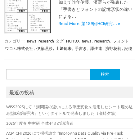
加えて昨年伊藤、濱野らが発表した
「手書きとフォントの記憶形状の違い
による…
Read More: 第189回HCI研究… »
カテゴリー:
news
research
タグ:
HCI189
,
news
,
research
,
フォント
,
ワコム株式会社
,
伊藤理紗
,
山﨑郁未
,
手書き
,
澤佳達
,
濱野花莉
,
記憶
検
索:
最近の投稿
WISS2025にて「溝間隔の違いによる筆圧変化を活用したシート埋め込
み型ID認識手法」というタイトルで発表しました（瀬崎夕陽）
2026年度春 中村研 全体ゼミの講演者
ACM CHI 2026 にて採択論文 “Improving Data Quality via Pre-Task