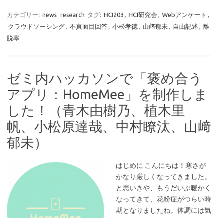
カテゴリー:
news
research
タグ:
HCI203
,
HCI研究会
,
Webアンケート
,
クラウドソーシング
,
不真面目回答
,
小松孝徳
,
山﨑郁未
,
自由記述
,
離
脱率
ゼミ内ハッカソンで「褒め合う
アプリ：HomeMee」を制作しま
した！（青木由樹乃、植木里
帆、小松原達哉、中村瞭汰、山﨑
郁未）
はじめに こんにちは！寒さが
かなり厳しくなってきました。
と思いきや、もうだいぶ暖かく
なってきて、花粉症がつらい時
期となりましたね。体調には気