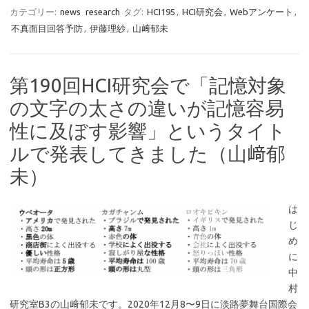
カテゴリー:
news
research
タグ:
HCI195
,
HCI研究会
,
Webアンケート
,
不真面目回答予防
,
伊藤理紗
,
山﨑郁未
第190回HCI研究会で「記憶対象
の文字の太さの違いが記憶容易
性に及ぼす影響」というタイト
ルで発表してきました（山﨑郁
未）
は
じ
め
に
中
村
研究室B3の山﨑郁未です。2020年12月8〜9日に淡路夢舞台国際会