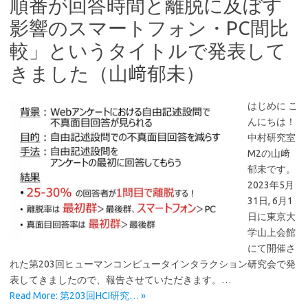
順番が回答時間と離脱に及ぼす
影響のスマートフォン・PC間比
較」というタイトルで発表して
きました（山﨑郁未）
はじめに こ
んにちは！
中村研究室
M2の山﨑
郁未です。
2023年5月
31日, 6月1
日に東京大
学山上会館
にて開催さ
れた第203回ヒューマンコンピュータインタラクション研究会で発
表してきましたので、報告させていただきます。…
Read More: 第203回HCI研究… »