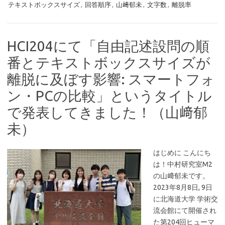
テキストボックスサイズ
,
回答順序
,
山﨑郁未
,
文字数
,
離脱率
HCI204にて「自由記述設問の順
番とテキストボックスサイズが
離脱に及ぼす影響: スマートフォ
ン・PCの比較」というタイトル
で発表してきました！（山﨑郁
未）
はじめに こんにち
は！中村研究室M2
の山﨑郁未です。
2023年8月8日, 9日
に北海道大学 学術交
流会館にて開催され
た第204回ヒューマ