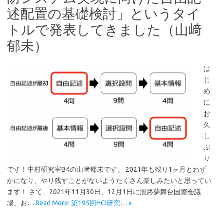
述配置の基礎検討」というタイ
トルで発表してきました（山﨑
郁未）
は
じ
め
に
お
久
し
ぶ
り
です！中村研究室B4の山﨑郁未です。 2021年も残り1ヶ月とわず
かになり、やり残すことがないようたくさん楽しみたいと思ってい
ます！ さて、2021年11月30日、12月1日に淡路夢舞台国際会議
場、お…
Read More: 第195回HCI研究… »