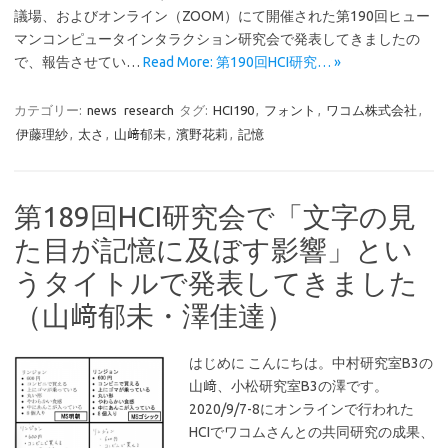
議場、およびオンライン（ZOOM）にて開催された第190回ヒュー
マンコンピュータインタラクション研究会で発表してきましたの
で、報告させてい…
Read More: 第190回HCI研究… »
カテゴリー:
news
research
タグ:
HCI190
,
フォント
,
ワコム株式会社
,
伊藤理紗
,
太さ
,
山﨑郁未
,
濱野花莉
,
記憶
第189回HCI研究会で「文字の見
た目が記憶に及ぼす影響」とい
うタイトルで発表してきました
（山﨑郁未・澤佳達）
はじめに こんにちは。中村研究室B3の
山﨑、小松研究室B3の澤です。
2020/9/7-8にオンラインで行われた
HCIでワコムさんとの共同研究の成果、