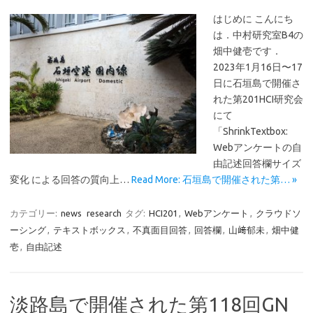
はじめに こんにち
は．中村研究室B4の
畑中健壱です．
2023年1月16日〜17
日に石垣島で開催さ
れた第201HCI研究会
にて
「ShrinkTextbox:
Webアンケートの自
由記述回答欄サイズ
変化 による回答の質向上…
Read More: 石垣島で開催された第… »
カテゴリー:
news
research
タグ:
HCI201
,
Webアンケート
,
クラウドソ
ーシング
,
テキストボックス
,
不真面目回答
,
回答欄
,
山﨑郁未
,
畑中健
壱
,
自由記述
淡路島で開催された第118回GN