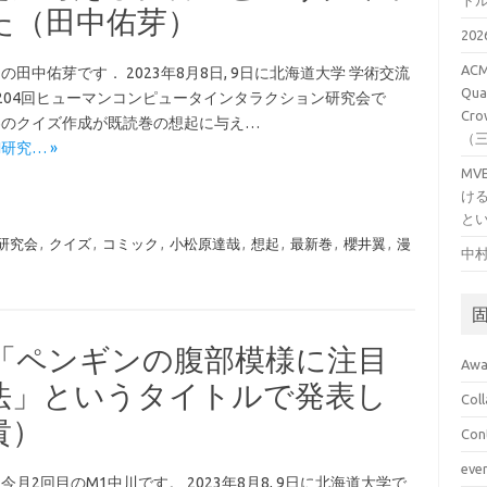
ト
た（田中佑芽）
20
ACM
の田中佑芽です． 2023年8月8日, 9日に北海道大学 学術交流
Qual
204回ヒューマンコンピュータインタラクション研究会で
Cro
内容のクイズ作成が既読巻の想起に与え…
（
CI研究… »
M
け
と
I研究会
,
クイズ
,
コミック
,
小松原達哉
,
想起
,
最新巻
,
櫻井翼
,
漫
中村
会で「ペンギンの腹部模様に注目
Awa
法」というタイトルで発表し
Col
貴）
Con
eve
今月2回目のM1中川です。 2023年8月8, 9日に北海道大学で