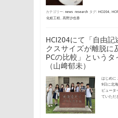
カテゴリー:
news
research
タグ:
HCI204
,
HC
化粧工程
,
髙野沙也香
HCI204にて「自
クスサイズが離脱に及
PCの比較」という
（山﨑郁未）
はじめに 
9日に北
ピュータ
ていただ