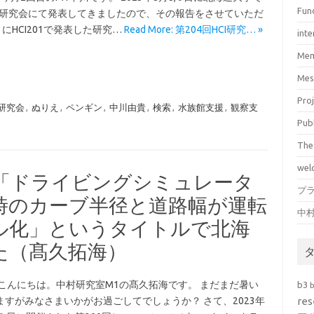
Fun
CI研究会にて発表してきましたので、その報告をさせていただ
にHCI201で発表した研究…
Read More: 第204回HCI研究… »
inte
Mem
Mes
Pro
I研究会
,
ぬりえ
,
ペンギン
,
中川由貴
,
検索
,
水族館支援
,
観察支
Pub
The
wel
会で「ドライビングシミュレータ
プ
時のカーブ半径と道路幅が運転
中
ル化」というタイトルで北海
た（髙久拓海）
 こんにちは。中村研究室M1の髙久拓海です。 まだまだ暑い
b3
ますがみなさまいかがお過ごしてでしょうか？ さて、2023年
res