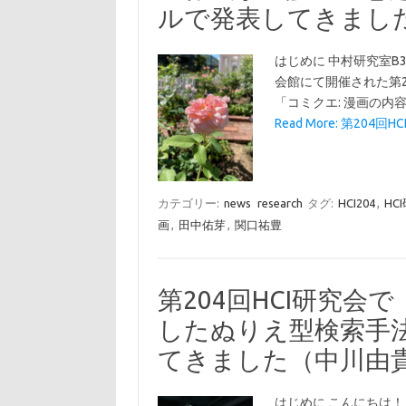
ルで発表してきまし
はじめに 中村研究室B3
会館にて開催された第
「コミクエ: 漫画の
Read More: 第204回H
カテゴリー:
news
research
タグ:
HCI204
,
HC
画
,
田中佑芽
,
関口祐豊
第204回HCI研究
したぬりえ型検索手
てきました（中川由
はじめに こんにちは！ 