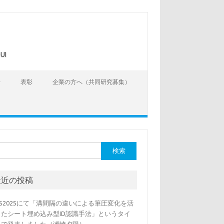
UI
告
表彰
企業の方へ（共同研究募集）
最近の投稿
SS2025にて「溝間隔の違いによる筆圧変化を活
したシート埋め込み型ID認識手法」というタイ