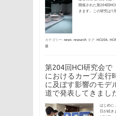
開催された第204回H
きます。この研究は1月
カテゴリー:
news
research
タグ:
HCI204
,
HC
援
第204回HCI研究
におけるカーブ走行
に及ぼす影響のモデ
道で発表してきまし
はじめに
日が続き