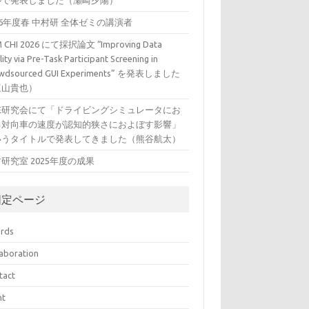
ルで発表しました（瀬崎夕陽）
26年度春 中村研 全体ゼミの講演者
 CHI 2026 にて採択論文 “Improving Data
ity via Pre-Task Participant Screening in
wdsourced GUI Experiments” を発表しました
三山貴也）
VE研究会にて「ドライビングシミュレータにお
る対向車の速度が認知的狭さにおよぼす影響」
いうタイトルで発表してきました（熊谷航太）
研究室 2025年度の成果
固定ページ
rds
laboration
tact
nt