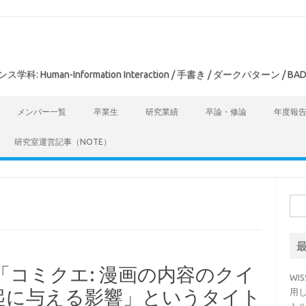
man-Information Interaction / 手書き / ダークパターン / BAD
メンバー一覧
卒業生
研究業績
卒論・修論
年度報
研究室運営記事（NOTE）
検
索:
で「コミクエ: 漫画の内容のクイ
WI
起に与える影響」というタイト
用