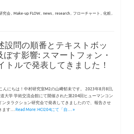
I研究会
,
Make-up FLOW
,
news
,
research
,
フローチャート
,
化粧
,
由記述設問の順番とテキストボッ
ぼす影響: スマートフォン・
タイトルで発表してきました！
こんにちは！中村研究室M2の山﨑郁未です。 2023年8月8日,
海道大学 学術交流会館にて開催された第204回ヒューマンコン
インタラクション研究会で発表してきましたので、報告させ
きます…
Read More: HCI204にて「自… »