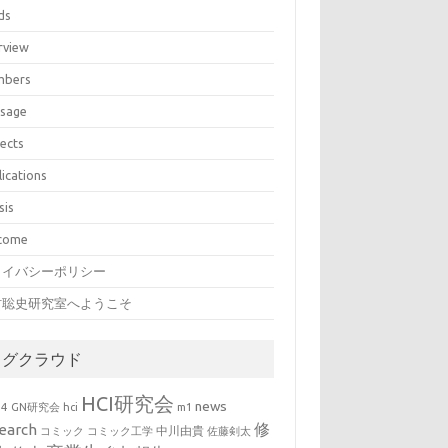
ds
rview
bers
sage
jects
lications
sis
come
ライバシーポリシー
村聡史研究室へようこそ
タグクラウド
HCI研究会
news
b4
GN研究会
hci
m1
修
earch
中川由貴
コミック
コミック工学
佐藤剣太