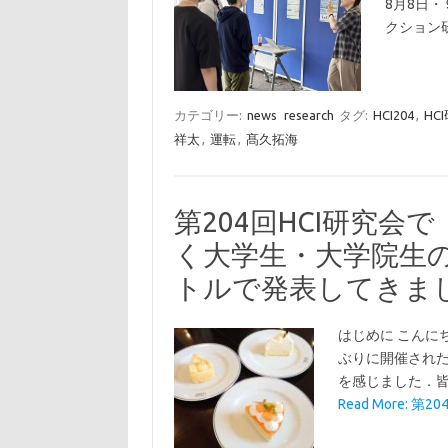
8月8日
クション
カテゴリー:
news
research
タグ:
HCI204
,
HC
祥太
,
運転
,
髙久拓海
第204回HCI研究
く大学生・大学院生
トルで発表してきま
はじめに こんに
ぶりに開催された
を感じました．皆
Read More: 第2