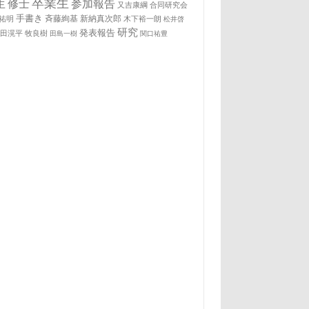
卒業生
生
修士
参加報告
又吉康綱
合同研究会
手書き
祐明
斉藤絢基
新納真次郎
木下裕一朗
松井啓
研究
発表報告
松田滉平
牧良樹
田島一樹
関口祐豊