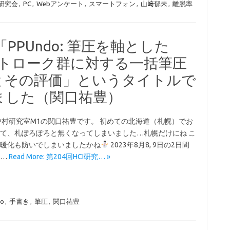
I研究会
,
PC
,
Webアンケート
,
スマートフォン
,
山﨑郁未
,
離脱率
「PPUndo: 筆圧を軸とした
ストローク群に対する一括筆圧
とその評価」というタイトルで
ました（関口祐豊）
中村研究室M1の関口祐豊です。 初めての北海道（札幌）でお
て、札ぽろぽろと無くなってしまいました…札幌だけにね こ
暖化も防いでしまいましたかね
2023年8月8, 9日の2日間
て…
Read More: 第204回HCI研究… »
o
,
手書き
,
筆圧
,
関口祐豊