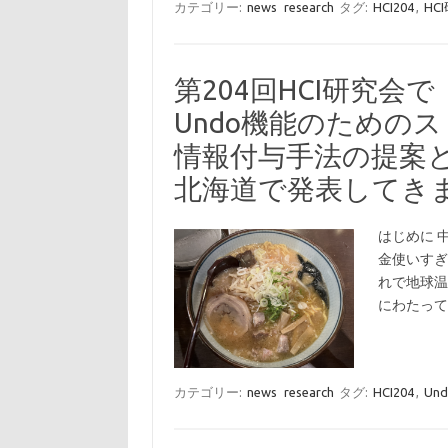
カテゴリー:
news
research
タグ:
HCI204
,
HC
第204回HCI研究会で
Undo機能のための
情報付与手法の提案
北海道で発表してき
はじめに 
金使いすぎ
れで地球温
にわたっ
カテゴリー:
news
research
タグ:
HCI204
,
Und