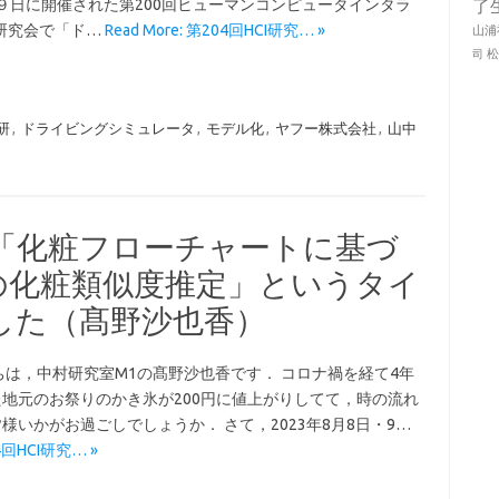
・９日に開催された第200回ヒューマンコンピュータインタラ
了
研究会で「ド…
Read More: 第204回HCI研究… »
山浦
司
I研
,
ドライビングシミュレータ
,
モデル化
,
ヤフー株式会社
,
山中
会で「化粧フローチャートに基づ
の化粧類似度推定」というタイ
した（髙野沙也香）
ちは，中村研究室M1の髙野沙也香です． コロナ禍を経て4年
地元のお祭りのかき氷が200円に値上がりしてて，時の流れ
様いかがお過ごしでしょうか． さて，2023年8月8日・9…
04回HCI研究… »