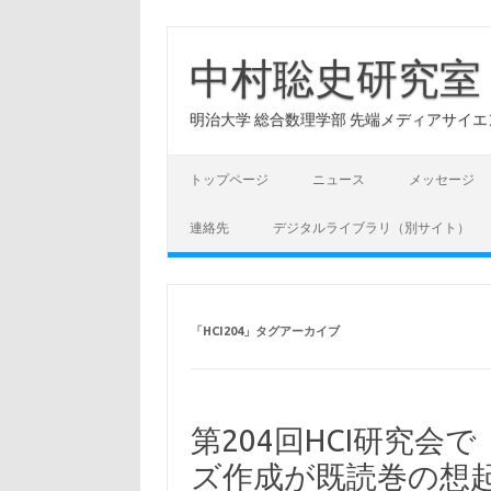
コ
ン
テ
中村聡史研究室
ン
ツ
へ
明治大学 総合数理学部 先端メディアサイエンス学科: Hu
ス
キ
ッ
プ
トップページ
ニュース
メッセージ
連絡先
デジタルライブラリ（別サイト）
「
HCI204
」タグアーカイブ
第204回HCI研究会
ズ作成が既読巻の想