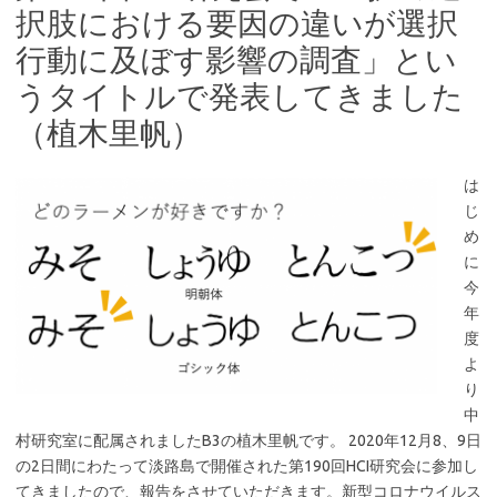
択肢における要因の違いが選択
行動に及ぼす影響の調査」とい
うタイトルで発表してきました
（植木里帆）
は
じ
め
に
今
年
度
よ
り
中
村研究室に配属されましたB3の植木里帆です。 2020年12月8、9日
の2日間にわたって淡路島で開催された第190回HCI研究会に参加し
てきましたので、報告をさせていただきます。新型コロナウイルス