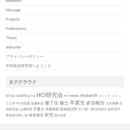
Members
Message
Projects
Publications
Thesis
welcome
プライバシーポリシー
中村聡史研究室へようこそ
タグクラウド
HCI研究会
research
news
b3
b4
GN研究会
hci
m1
コミック
コミッ
卒業生
修了生
修士
参加報告
中川由貴
ク工学
佐藤剣太
又吉康綱
合
手書き
山浦祐明
斉藤絢基
新納真次郎
松田滉平
同研究会
木下裕一朗
松井啓司
研究
発表報告
牧良樹
田島一樹
関口祐豊