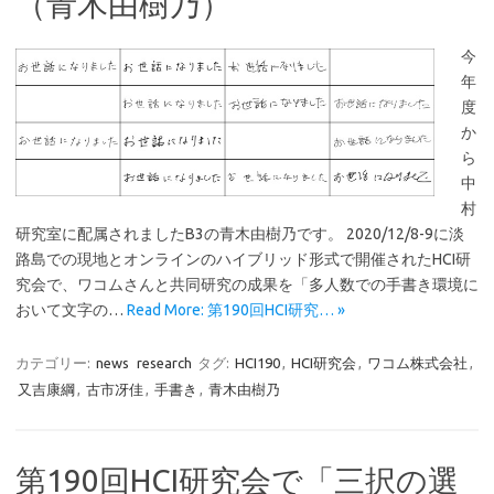
（青木由樹乃）
今
年
度
か
ら
中
村
研究室に配属されましたB3の青木由樹乃です。 2020/12/8-9に淡
路島での現地とオンラインのハイブリッド形式で開催されたHCI研
究会で、ワコムさんと共同研究の成果を「多人数での手書き環境に
おいて文字の…
Read More: 第190回HCI研究… »
カテゴリー:
news
research
タグ:
HCI190
,
HCI研究会
,
ワコム株式会社
,
又吉康綱
,
古市冴佳
,
手書き
,
青木由樹乃
第190回HCI研究会で「三択の選