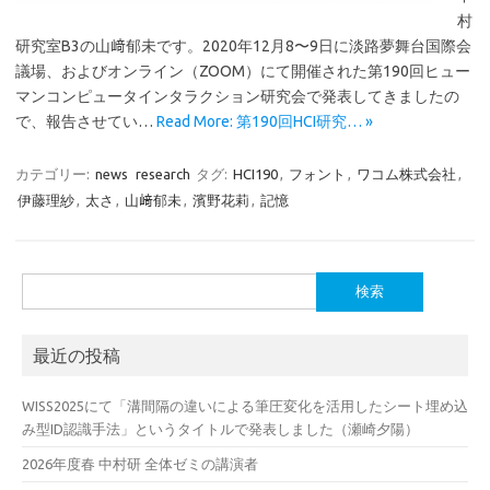
村
研究室B3の山﨑郁未です。2020年12月8〜9日に淡路夢舞台国際会
議場、およびオンライン（ZOOM）にて開催された第190回ヒュー
マンコンピュータインタラクション研究会で発表してきましたの
で、報告させてい…
Read More: 第190回HCI研究… »
カテゴリー:
news
research
タグ:
HCI190
,
フォント
,
ワコム株式会社
,
伊藤理紗
,
太さ
,
山﨑郁未
,
濱野花莉
,
記憶
検
索:
最近の投稿
WISS2025にて「溝間隔の違いによる筆圧変化を活用したシート埋め込
み型ID認識手法」というタイトルで発表しました（瀬崎夕陽）
2026年度春 中村研 全体ゼミの講演者