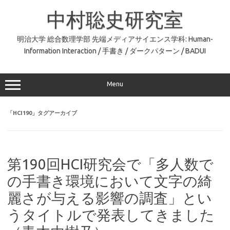
コ
ン
中村聡史研究室
テ
ン
ツ
へ
明治大学 総合数理学部 先端メディアサイエンス学科: Human-
ス
Information Interaction / 手書き / ダークパターン / BADUI
キ
ッ
プ
Menu
「
HCI190
」タグアーカイブ
第190回HCI研究会で「多人数で
の手書き環境において文字の綺
麗さが与える影響の調査」とい
うタイトルで発表してきました