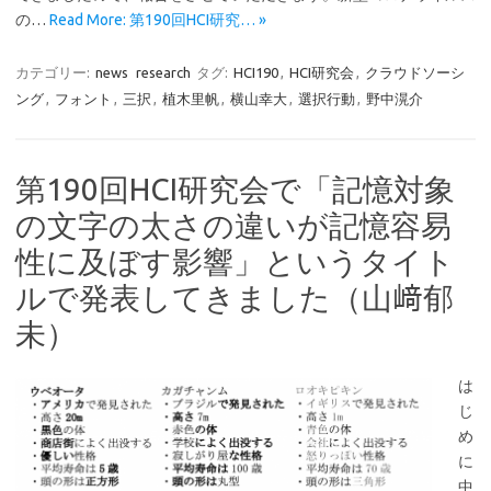
の…
Read More: 第190回HCI研究… »
カテゴリー:
news
research
タグ:
HCI190
,
HCI研究会
,
クラウドソーシ
ング
,
フォント
,
三択
,
植木里帆
,
横山幸大
,
選択行動
,
野中滉介
第190回HCI研究会で「記憶対象
の文字の太さの違いが記憶容易
性に及ぼす影響」というタイト
ルで発表してきました（山﨑郁
未）
は
じ
め
に
中