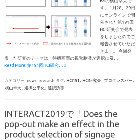
B4の横山幸大で
す。 1月28、29日
にオンラインで開
催された第191回
HCI研究会で発表
をしましたのでご
報告させていただ
きます。 今回発
表した研究のテーマは「待機画面の視覚刺激が選択に及…
Read More: 第191回HCI研究… »
カテゴリー:
news
research
タグ:
HCI191
,
HCI研究会
,
プログレスバー
,
横山幸大
,
選択公平化
,
選択誘導
INTERACT2019で「Does the
pop-out make an effect in the
product selection of signage