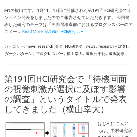
。
M1の横山です。 1月11、12日に開催された第191回HCI研究会でオ
ンライン発表をしましたのでご報告させていただきます。 今回発
表した研究のテーマは「画面遷移直前におけるプログレスバーのア
ニメー…
Read More: 第196回HCI研究… »
カテゴリー:
news
research
タグ:
HCI研究会
,
news
,
research HCI191
,
ダークパターン
,
プログレスバー
,
横山幸大
,
選択公平化
,
選択誘導
第191回HCI研究会で「待機画面
の視覚刺激が選択に及ぼす影響
の調査」というタイトルで発表
してきました（横山幸大）
はじめに こんに
ちは、中村研究室