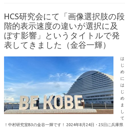
HCS研究会にて「画像選択肢の段
階的表示速度の違いが選択に及
ぼす影響」というタイトルで発
表してきました（金谷一輝）
は
じ
め
に
は
じ
め
ま
し
て
！中村研究室B3の金谷一輝です！ 2024年8月24日・25日に兵庫県