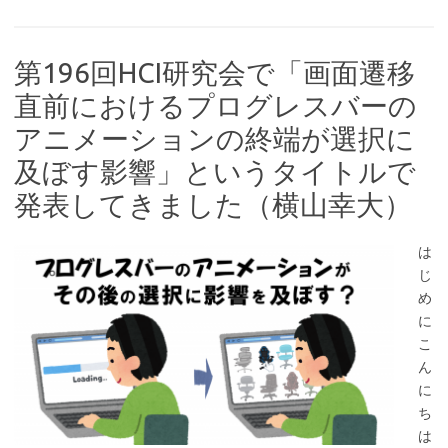
第196回HCI研究会で「画面遷移
直前におけるプログレスバーの
アニメーションの終端が選択に
及ぼす影響」というタイトルで
発表してきました（横山幸大）
は
じ
め
に
こ
ん
に
ち
は