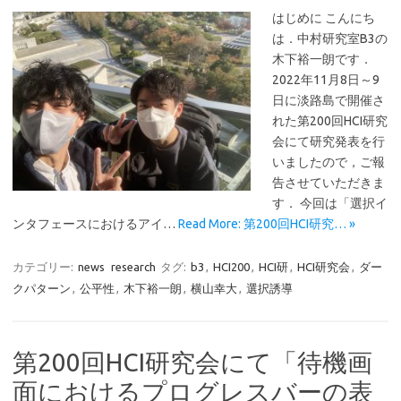
はじめに こんにち
は．中村研究室B3の
木下裕一朗です．
2022年11月8日～9
日に淡路島で開催さ
れた第200回HCI研究
会にて研究発表を行
いましたので，ご報
告させていただきま
す． 今回は「選択イ
ンタフェースにおけるアイ…
Read More: 第200回HCI研究… »
カテゴリー:
news
research
タグ:
b3
,
HCI200
,
HCI研
,
HCI研究会
,
ダー
クパターン
,
公平性
,
木下裕一朗
,
横山幸大
,
選択誘導
第200回HCI研究会にて「待機画
面におけるプログレスバーの表