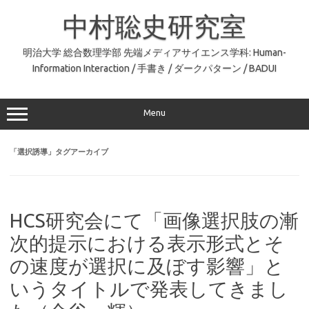
コ
ン
中村聡史研究室
テ
ン
ツ
へ
明治大学 総合数理学部 先端メディアサイエンス学科: Human-
ス
Information Interaction / 手書き / ダークパターン / BADUI
キ
ッ
プ
Menu
「
選択誘導
」タグアーカイブ
HCS研究会にて「画像選択肢の漸
次的提示における表示形式とそ
の速度が選択に及ぼす影響」と
いうタイトルで発表してきまし