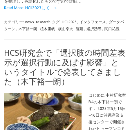
を整理し，英語化したものですので詳細…
Read More: HCII2023にて… »
カテゴリー:
news
research
タグ:
HCII2023
,
インタフェース
,
ダークパ
ターン
,
木下裕一朗
,
植木里帆
,
横山幸大
,
遅延
,
選択誘導
,
関口祐豊
HCS研究会で「選択肢の時間差表
示が選択行動に及ぼす影響」と
いうタイトルで発表してきまし
た（木下裕一朗）
はじめに 中村研究室
B4の木下裕一朗で
す． 2023年5月15日
~16日に沖縄産業支
援センターで開催さ
れたヒューマンコミ