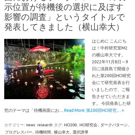
示位置が待機後の選択に及ぼす
影響の調査」というタイトルで
発表してきました（横山幸大）
はじめに こんにち
は！中村研究室M2
の横山幸大です。
2022年11月8日～9
日に淡路島で開催さ
れた第200回HCI研究
会にて研究発表を行
いましたので、ご報
告させていただきま
す。 今回発表した研
究のテーマは「待機画面にお…
Read More: 第200回HCI研究… »
カテゴリー:
news
research
タグ:
HCI200
,
HCI研究会
,
ダークパターン
,
プログレスバー
,
待機時間
,
横山幸大
,
選択誘導