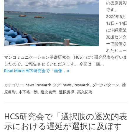
の徳原眞彩
です。
2024年5月
13日～14日
に沖縄産業
支援センタ
ーで開催さ
れたヒュー
マンコミュニケーション基礎研究会（HCS）にて研究発表を行いま
したので、ご報告させていただきます。 今回は「画…
Read More: HCS研究会で「画像… »
カテゴリー:
news
research
タグ:
news
,
research
,
ダークパターン
,
徳
原眞彩
,
木下裕一朗
,
逐次表示
,
選択誘導
,
髙久拓海
HCS研究会で「選択肢の逐次的表
示における遅延が選択に及ぼす