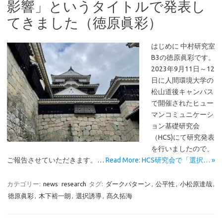
影響」というタイトルで発表し
てきました（徳原眞彩）
はじめに 中村研究室
B3の徳原眞彩です。
2023年9月11日～12
日に人間環境大学の
松山道後キャンパス
で開催されたヒュー
マンコミュニケーシ
ョン基礎研究会
（HCS)にて研究発表
を行いましたので、
ご報告させていただきます。…
Read More: HCS研究会で「選択… »
カテゴリー:
news
research
タグ:
ダークパターン
,
公平性
,
小松原達哉
,
徳原眞彩
,
木下裕一朗
,
選択誘導
,
髙久拓海