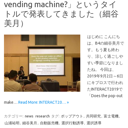
vending machine?」というタイ
トルで発表してきました（細谷
美月）
はじめに こんにち
は、B4の細谷美月で
す。もう夏も終わ
り、涼しく過ごしや
すい季節になりまし
たね。 今回は、
2019年9月2日～6日
にキプロスで行われ
たINTERACT2019で
「Does the pop-out
make…
Read More: INTERACT20… »
カテゴリー:
news
research
タグ:
ポップアウト
,
共同研究
,
富士電機
,
山浦祐明
,
細谷美月
,
自動販売機
,
選択行動誘導
,
選択誘導