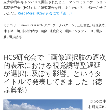
立大学商科キャンパスで開催されたヒューマンコミュニケーション
基礎研究会（HCS）にて研究報告を行いましたので、ご報告させて
いただ…
Read More: HCS研究会にて「画… »
カテゴリー:
news
research
タグ:
ダークパターン
,
三山貴也
,
徳原眞彩
,
木下裕一朗
,
段階的表示
,
画像
,
速度変化
,
選択インタフェース
,
選択
肢
,
選択誘導
HCS研究会で「画像選択肢の逐次
的表示における視覚誘導型遅延
が選択に及ぼす影響」というタ
イトルで発表してきました（徳
原眞彩）
はじめに 中
村研究室B4