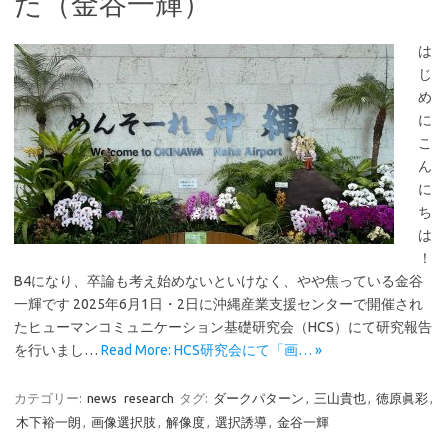
た（金谷一輝）
は
じ
め
に
こ
ん
に
ち
は
！
B4になり、卒論も考え始めないといけなく、やや焦っている金谷
一輝です 2025年6月1日・2日に沖縄産業支援センターで開催され
たヒューマンコミュニケーション基礎研究会（HCS）にて研究報告
を行いまし…
Read More: HCS研究会にて「画… »
カテゴリー:
news
research
タグ:
ダークパターン
,
三山貴也
,
徳原眞彩
,
木下裕一朗
,
画像選択肢
,
解像度
,
選択誘導
,
金谷一輝