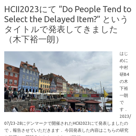
HCII2023にて “Do People Tend to
Select the Delayed Item?” という
タイトルで発表してきました
（木下裕一朗）
はじ
めに
中村
研B4
の木
下裕
一朗
で
す．
2023/
07/23-28にデンマークで開催されたHCII2023にて発表しましたの
で，報告させていただきます． 今回発表した内容はこちらの研究