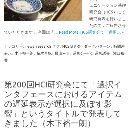
ュニケーション基礎
研究会（HCS）にて
研究発表を行いまし
たので，ご報告させ
ていただきます． 今回は「…
Read More: HCS研究会で「選択… »
カテゴリー:
news
research
タグ:
HCS研究会
,
ダークパターン
,
時間差
表示
,
木下裕一朗
,
植木里帆
,
横山幸大
,
選択公平化
,
選択誘導
,
関口裕
豊
第200回HCI研究会にて「選択イ
ンタフェースにおけるアイテム
の遅延表示が選択に及ぼす影
響」というタイトルで発表して
きました（木下裕一朗）