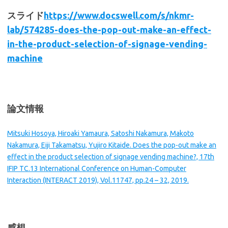
スライド
https://www.docswell.com/s/nkmr-
lab/574285-does-the-pop-out-make-an-effect-
in-the-product-selection-of-signage-vending-
machine
論文情報
Mitsuki Hosoya, Hiroaki Yamaura, Satoshi Nakamura, Makoto
Nakamura, Eiji Takamatsu, Yujiro Kitaide. Does the pop-out make an
effect in the product selection of signage vending machine?, 17th
IFIP TC.13 International Conference on Human-Computer
Interaction (INTERACT 2019), Vol.11747, pp.24 – 32, 2019.
感想