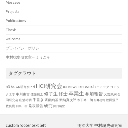
Message
Projects
Publications
Thesis
welcome
プライバシーポリシー
中村聡史研究室へようこそ
タグクラウド
HCI研究会
research
news
b3
b4
GN研究会
hci
m1
コミック
コミッ
卒業生
修了生
修士
参加報告
中川由貴
ク工学
佐藤剣太
又吉康綱
合
手書き
山浦祐明
斉藤絢基
新納真次郎
松田滉平
同研究会
木下裕一朗
松井啓司
研究
発表報告
牧良樹
田島一樹
関口祐豊
custom footer text left
明治大学 中村聡史研究室