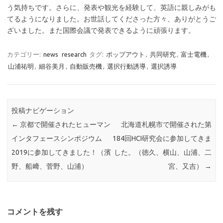
う気持ちです。さらに、発表や観光を経験して、英語に親しみがも
てるようになりました。お世話してくださった方々、ありがとうご
ざいました。また国際会議で発表できるように頑張ります。
カテゴリー:
news
research
タグ:
ポップアウト
,
共同研究
,
富士電機
,
山浦祐明
,
細谷美月
,
自動販売機
,
選択行動誘導
,
選択誘導
投稿ナビゲーション
←
京都で開催されたヒューマン
北海道札幌市で開催された第
インタフェースシンポジウム
184回HCI研究会に参加してきま
2019に参加してきました！（濱
した。（徳久、横山、山浦、二
野、船﨑、菅野、山浦）
宮、又吉）
→
コメントを残す