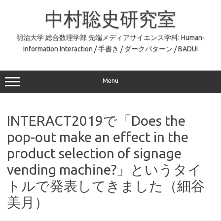
コ
ン
中村聡史研究室
テ
ン
ツ
へ
明治大学 総合数理学部 先端メディアサイエンス学科: Human-
ス
Information Interaction / 手書き / ダークパターン / BADUI
キ
ッ
プ
Menu
INTERACT2019で「Does the
pop-out make an effect in the
product selection of signage
vending machine?」というタイ
トルで発表してきました（細谷
美月）