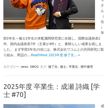
さ
ん
（
右
）
学
部3年生～修士2年生の本配属間研究室に在籍し、国際会議発表2
件、国内会議発表7件（主著が4件）と、素晴らしい成果を残しま
した。 まず学部3年生の頃には、株式会社ワコムとの共同研究に取
り組み、周辺の…
Read More: 2025年度 修了生… »
カテゴリー:
news
OBOG
タグ:
修了生
,
修士
,
卒業生
,
畑中健壱
2025年度 卒業生：成瀬 詩織 [学
士 #70]
成