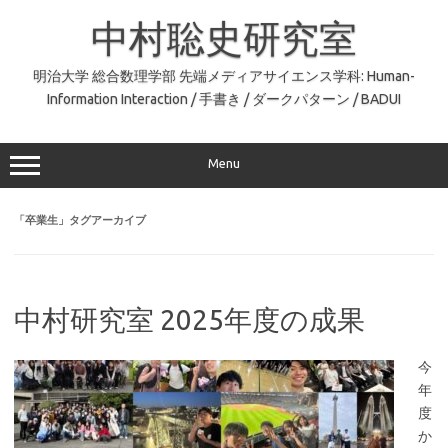
コ
ン
中村聡史研究室
テ
ン
ツ
へ
明治大学 総合数理学部 先端メディアサイエンス学科: Human-
ス
Information Interaction / 手書き / ダークパターン / BADUI
キ
ッ
プ
Menu
「
卒業生
」タグアーカイブ
中村研究室 2025年度の成果
今
年
度
か