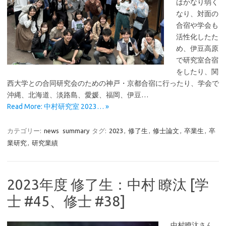
はかなり弱く
なり、対面の
合宿や学会も
活性化したた
め、伊豆高原
で研究室合宿
をしたり、関
西大学との合同研究会のための神戸・京都合宿に行ったり、学会で
沖縄、北海道、淡路島、愛媛、福岡、伊豆…
Read More: 中村研究室 2023… »
カテゴリー:
news
summary
タグ:
2023
,
修了生
,
修士論文
,
卒業生
,
卒
業研究
,
研究業績
2023年度 修了生：中村 瞭汰 [学
士 #45、修士 #38]
中村瞭汰さん