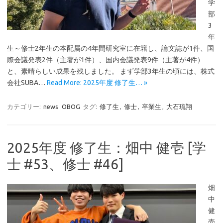
学
部
3
年
生～修士2年生の本配属の4年間研究室に在籍し、論文誌が1件、国
際会議発表2件（主著が1件）、国内会議発表9件（主著が4件）
と、素晴らしい成果を残しました。 まず学部3年生の頃には、株式
会社SUBA…
Read More: 2025年度 修了生… »
カテゴリー:
news
OBOG
タグ:
修了生
,
修士
,
卒業生
,
大石琉翔
2025年度 修了生：畑中 健壱 [学
士 #53、修士 #46]
畑
中
健
壱