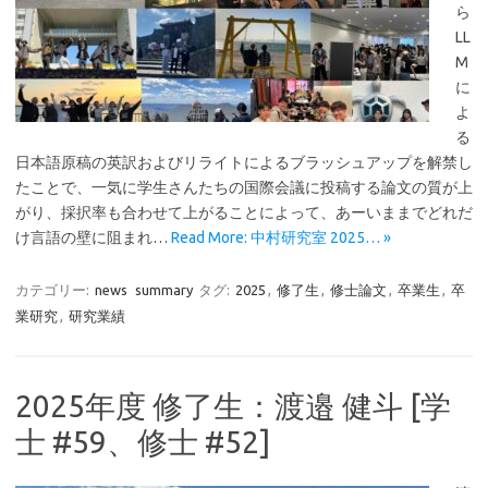
ら
LL
M
に
よ
る
日本語原稿の英訳およびリライトによるブラッシュアップを解禁し
たことで、一気に学生さんたちの国際会議に投稿する論文の質が上
がり、採択率も合わせて上がることによって、あーいままでどれだ
け言語の壁に阻まれ…
Read More: 中村研究室 2025… »
カテゴリー:
news
summary
タグ:
2025
,
修了生
,
修士論文
,
卒業生
,
卒
業研究
,
研究業績
2025年度 修了生：渡邉 健斗 [学
士 #59、修士 #52]