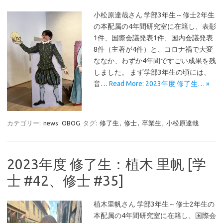
小松原達哉さん 学部3年生～修士2年生
の本配属の4年間研究室に在籍し、表彰
1件、国際会議発表1件、国内会議発表
8件（主著が4件）と、コロナ禍で大変
ななか、わずか4年間ですごい成果を残
しました。 まず学部3年生の頃には、
音…
Read More: 2023年度 修了生… »
カテゴリー:
news
OBOG
タグ:
修了生
,
修士
,
卒業生
,
小松原達哉
2023年度 修了生：植木 里帆 [学
士 #42、修士 #35]
植木里帆さん 学部3年生～修士2年生の
本配属の4年間研究室に在籍し、国際会