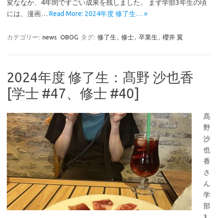
変ななか、4年間ですごい成果を残しました。 まず学部3年生の頃
には、漫画…
Read More: 2024年度 修了生… »
カテゴリー:
news
OBOG
タグ:
修了生
,
修士
,
卒業生
,
櫻井 翼
2024年度 修了生：髙野 沙也香
[学士 #47、修士 #40]
髙
野
沙
也
香
さ
ん
学
部
3