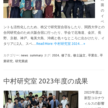
面
の
イ
ベ
ントも活性化したため、秩父で研究室合宿をしたり、関西大学との
合同研究会のため大阪合宿に行ったり、学会で北海道、金沢、長
野、京都、神戸、奄美大島、沖縄と色々なところに出かけたり、イ
タリアに2人、スペ…
Read More: 中村研究室 2024… »
カテゴリー:
news
summary
タグ:
2024
,
修了生
,
修士論文
,
卒業生
,
卒
業研究
,
研究業績
中村研究室 2023年度の成果
2023年度は
新型コロナウ
ィルスの影響