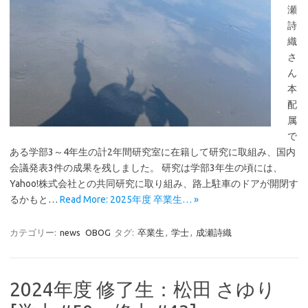
瀬
詩
織
さ
ん
本
配
属
で
ある学部3～4年生の計2年間研究室に在籍して研究に取組み、国内
会議発表3件の成果を残しました。 研究は学部3年生の頃には、
Yahoo!株式会社との共同研究に取り組み、路上駐車のドアが開閉す
るかもと…
Read More: 2025年度 卒業生… »
カテゴリー:
news
OBOG
タグ:
卒業生
,
学士
,
成瀬詩織
2024年度 修了生：松田 さゆり