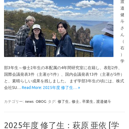
渡
邉
健
斗
さ
ん
（
右
）
学
部3年生～修士2年生の本配属の4年間研究室に在籍し、表彰2件、
国際会議発表3件（主著が1件）、国内会議発表13件（主著が5件）
と、素晴らしい成果を残しました。 まず学部3年生の頃には、株式
会社SU…
Read More: 2025年度 修了生… »
カテゴリー:
news
OBOG
タグ:
修了生
,
修士
,
卒業生
,
渡邉健斗
2025年度 修了生：萩原 亜依 [学