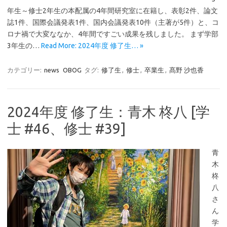
年生～修士2年生の本配属の4年間研究室に在籍し、表彰2件、論文
誌1件、国際会議発表1件、国内会議発表10件（主著が5件）と、コ
ロナ禍で大変ななか、4年間ですごい成果を残しました。 まず学部
3年生の…
Read More: 2024年度 修了生… »
カテゴリー:
news
OBOG
タグ:
修了生
,
修士
,
卒業生
,
髙野 沙也香
2024年度 修了生：青木 柊八 [学
士 #46、修士 #39]
青
木
柊
八
さ
ん
学