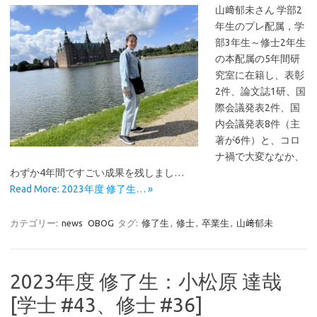
山﨑郁未さん 学部2
年生のプレ配属，学
部3年生～修士2年生
の本配属の5年間研
究室に在籍し、表彰
2件、論文誌1研、国
際会議発表2件、国
内会議発表8件（主
著が6件）と、コロ
ナ禍で大変ななか、
わずか4年間ですごい成果を残しまし…
Read More: 2023年度 修了生… »
カテゴリー:
news
OBOG
タグ:
修了生
,
修士
,
卒業生
,
山﨑郁未
2023年度 修了生：小松原 達哉
[学士 #43、修士 #36]