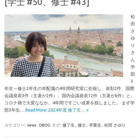
[学士 #50、修士 #43]
松
田
さ
ゆ
り
さ
ん
学
部
3
年生～修士2年生の本配属の4年間研究室に在籍し、表彰2件、国際
会議発表3件（主著が2件）、国内会議発表12件（主著が6件）と、
コロナ禍で大変ななか、4年間ですごい成果を残しました。 まず学
部3年生…
Read More: 2024年度 修了生… »
カテゴリー:
news
OBOG
タグ:
修了生
,
修士
,
卒業生
,
松田 さゆり