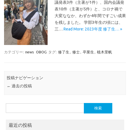
議発表3件（主著が1件）、国内会議発
表10件（主著が5件）と、コロナ禍で
大変ななか、わずか4年間ですごい成果
を残しました。 学部3年生の頃には、
三…
Read More: 2023年度 修了生… »
カテゴリー:
news
OBOG
タグ:
修了生
,
修士
,
卒業生
,
植木里帆
投稿ナビゲーション
←
過去の投稿
検
索:
最近の投稿