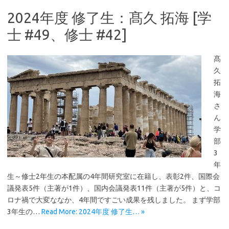
2024年度 修了生：髙久 拓海 [学
士 #49、修士 #42]
髙
久
拓
海
さ
ん
学
部
3
年
生～修士2年生の本配属の4年間研究室に在籍し、表彰2件、国際会
議発表5件（主著が1件）、国内会議発表11件（主著が5件）と、コ
ロナ禍で大変ななか、4年間ですごい成果を残しました。 まず学部
3年生の…
Read More: 2024年度 修了生… »