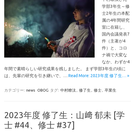
学部3年生～修
士2年生の本配
属の4年間研究
室に在籍し、
国内会議発表7
件（主著が4
件）と、コロ
ナ禍で大変な
なか、わずか4
年間で素晴らしい研究成果を残しました。 まず学部3年生の頃に
は、先輩の研究を引き継いで、…
Read More: 2023年度 修了生… »
カテゴリー:
news
OBOG
タグ:
中村瞭汰
,
修了生
,
修士
,
卒業生
2023年度 修了生：山﨑 郁未 [学
士 #44、修士 #37]