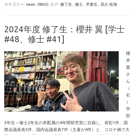
カテゴリー:
news
OBOG
タグ:
修了生
,
修士
,
卒業生
,
髙久 拓海
2024年度 修了生：櫻井 翼 [学士
#48、修士 #41]
櫻
井
翼
さ
ん
（
右
）
学
部
3年生～修士2年生の本配属の4年間研究室に在籍し、表彰1件、国
際会議発表3件、国内会議発表7件（主著が4件）と、コロナ禍で大