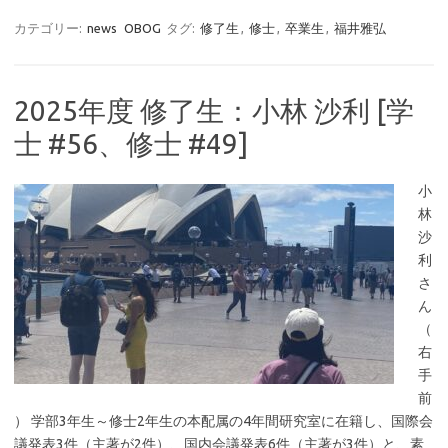
カテゴリー:
news
OBOG
タグ:
修了生
,
修士
,
卒業生
,
福井雅弘
2025年度 修了生：小林 沙利 [学
士 #56、修士 #49]
小
林
沙
利
さ
ん
（
右
手
前
） 学部3年生～修士2年生の本配属の4年間研究室に在籍し、国際会
議発表3件（主著が2件）、国内会議発表6件（主著が3件）と、素