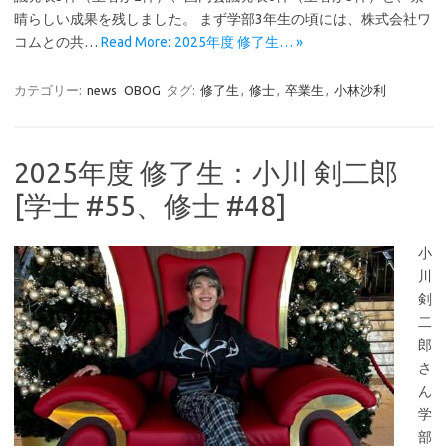
晴らしい成果を残しました。 まず学部3年生の頃には、株式会社ワ
コムとの共…
Read More: 2025年度 修了生… »
カテゴリー:
news
OBOG
タグ:
修了生
,
修士
,
卒業生
,
小林沙利
2025年度 修了生：小川 剣二郎
[学士 #55、修士 #48]
小
川
剣
二
郎
さ
ん
学
部