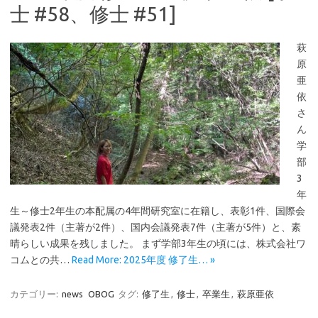
士 #58、修士 #51]
萩
原
亜
依
さ
ん
学
部
3
年
生～修士2年生の本配属の4年間研究室に在籍し、表彰1件、国際会
議発表2件（主著が2件）、国内会議発表7件（主著が5件）と、素
晴らしい成果を残しました。 まず学部3年生の頃には、株式会社ワ
コムとの共…
Read More: 2025年度 修了生… »
カテゴリー:
news
OBOG
タグ:
修了生
,
修士
,
卒業生
,
萩原亜依