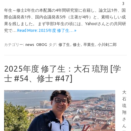
3
年生～修士2年生の本配属の4年間研究室に在籍し、論文誌1件、国
際会議発表1件、国内会議発表5件（主著が4件）と、素晴らしい成
果を残しました。 まず学部3年生の頃には、Yahoo!さんとの共同研
究で…
Read More: 2025年度 修了生… »
カテゴリー:
news
OBOG
タグ:
修了生
,
修士
,
卒業生
,
小川剣二郎
2025年度 修了生：大石 琉翔 [学
士 #54、修士 #47]
大
石
琉
翔
さ
ん