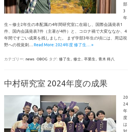
部
3
年
生～修士2年生の本配属の4年間研究室に在籍し、国際会議発表1
件、国内会議発表7件（主著が4件）と、コロナ禍で大変ななか、4
年間ですごい成果を残しました。 まず学部3年生の頃には、周辺視
野への視覚刺…
Read More: 2024年度 修了生… »
カテゴリー:
news
OBOG
タグ:
修了生
,
修士
,
卒業生
,
青木 柊八
中村研究室 2024年度の成果
20
24
年
度
は
対