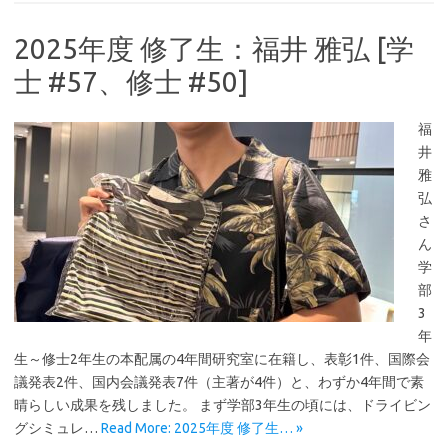
2025年度 修了生：福井 雅弘 [学
士 #57、修士 #50]
福
井
雅
弘
さ
ん
学
部
3
年
生～修士2年生の本配属の4年間研究室に在籍し、表彰1件、国際会
議発表2件、国内会議発表7件（主著が4件）と、わずか4年間で素
晴らしい成果を残しました。 まず学部3年生の頃には、ドライビン
グシミュレ…
Read More: 2025年度 修了生… »