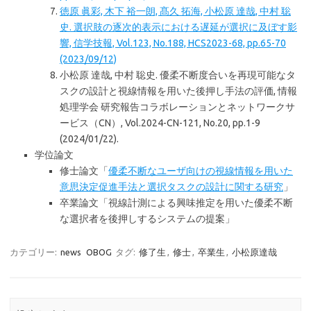
徳原 眞彩, 木下 裕一朗, 髙久 拓海, 小松原 達哉, 中村 聡
史. 選択肢の逐次的表示における遅延が選択に及ぼす影
響, 信学技報, Vol.123, No.188, HCS2023-68, pp.65-70
(2023/09/12)
小松原 達哉, 中村 聡史. 優柔不断度合いを再現可能なタ
スクの設計と視線情報を用いた後押し手法の評価, 情報
処理学会 研究報告コラボレーションとネットワークサ
ービス（CN）, Vol.2024-CN-121, No.20, pp.1-9
(2024/01/22).
学位論文
修士論文「
優柔不断なユーザ向けの視線情報を用いた
意思決定促進手法と選択タスクの設計に関する研究
」
卒業論文「視線計測による興味推定を用いた優柔不断
な選択者を後押しするシステムの提案」
カテゴリー:
news
OBOG
タグ:
修了生
,
修士
,
卒業生
,
小松原達哉