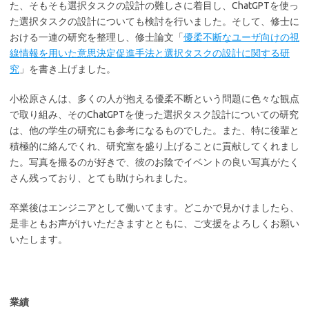
た、そもそも選択タスクの設計の難しさに着目し、ChatGPTを使っ
た選択タスクの設計についても検討を行いました。そして、修士に
おける一連の研究を整理し、修士論文「
優柔不断なユーザ向けの視
線情報を用いた意思決定促進手法と選択タスクの設計に関する研
究
」を書き上げました。
小松原さんは、多くの人が抱える優柔不断という問題に色々な観点
で取り組み、そのChatGPTを使った選択タスク設計についての研究
は、他の学生の研究にも参考になるものでした。また、特に後輩と
積極的に絡んでくれ、研究室を盛り上げることに貢献してくれまし
た。写真を撮るのが好きで、彼のお陰でイベントの良い写真がたく
さん残っており、とても助けられました。
卒業後はエンジニアとして働いてます。どこかで見かけましたら、
是非ともお声がけいただきますとともに、ご支援をよろしくお願い
いたします。
業績