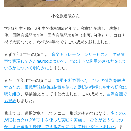
小松原達哉さん
学部3年生～修士2年生の本配属の4年間研究室に在籍し、表彰1
件、国際会議発表1件、国内会議発表8件（主著が4件）と、コロナ
禍で大変ななか、わずか4年間ですごい成果を残しました。
まず学部3年生の頃には、
音楽キュレーションサービスとして研究
室で実現してきたmureqについて、どのような利用のされ方をして
いるかについて明らかに
しました。
また、学部4年生の頃には、
優柔不断で選べないひとの問題を解決
するため、眼鏡型視線検出装置を使った選択の後押しをする研究に
取り組み
、卒業論文としてまとめました。この成果は、
国際会議で
も発表
しました。
修士では、選択対象としてメニュー形式のものではなく、
多くの人
が悩むカタログギフトを使った実験を実施し、ひとがどう悩むの
か、また選択を後押しできるのかについて検証を行いました
。ま