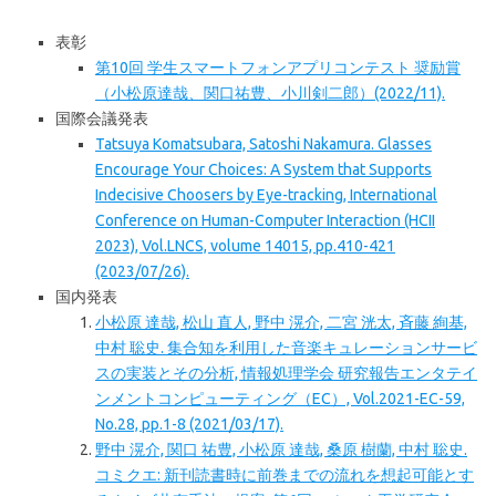
表彰
第10回 学生スマートフォンアプリコンテスト 奨励賞
（小松原達哉、関口祐豊、小川剣二郎）(2022/11).
国際会議発表
Tatsuya Komatsubara, Satoshi Nakamura. Glasses
Encourage Your Choices: A System that Supports
Indecisive Choosers by Eye-tracking, International
Conference on Human-Computer Interaction (HCII
2023), Vol.LNCS, volume 14015, pp.410-421
(2023/07/26).
国内発表
小松原 達哉, 松山 直人, 野中 滉介, 二宮 洸太, 斉藤 絢基,
中村 聡史. 集合知を利用した音楽キュレーションサービ
スの実装とその分析, 情報処理学会 研究報告エンタテイ
ンメントコンピューティング（EC）, Vol.2021-EC-59,
No.28, pp.1-8 (2021/03/17).
野中 滉介, 関口 祐豊, 小松原 達哉, 桑原 樹蘭, 中村 聡史.
コミクエ: 新刊読書時に前巻までの流れを想起可能とす