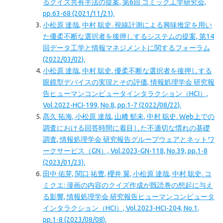
るクイズ共有手法の提案, 第6回 コミック工学研究会,
pp.63-68 (2021/11/21).
小松原 達哉, 中村 聡史. 視線計測による興味推定を用い
た優柔不断な選択者を後押しするシステムの提案, 第14
回データ工学と情報マネジメントに関するフォーラム
(2022/03/02).
小松原 達哉, 中村 聡史. 優柔不断な選択者を後押しする
眼鏡型デバイスの実現とその評価, 情報処理学会 研究報
告ヒューマンコンピュータインタラクション（HCI）,
Vol.2022-HCI-199, No.8, pp.1-7 (2022/08/22).
髙久 拓海, 小松原 達哉, 山﨑 郁未, 中村 聡史. Web上での
調査における回答時間に着目した不適切な慣れの基礎
調査, 情報処理学会 研究報告グループウェアとネットワ
ークサービス（GN）, Vol.2023-GN-118, No.39, pp.1-8
(2023/01/23).
田中 佑芽, 関口 祐豊, 櫻井 翼, 小松原 達哉, 中村 聡史. コ
ミクエ: 漫画の内容のクイズ作成が既読巻の想起に与え
る影響, 情報処理学会 研究報告ヒューマンコンピュータ
インタラクション（HCI）, Vol.2023-HCI-204, No.1,
pp.1-8 (2023/08/08).