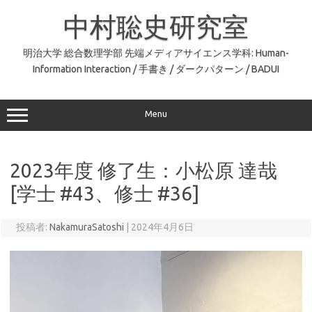
コ
ン
中村聡史研究室
テ
ン
ツ
へ
明治大学 総合数理学部 先端メディアサイエンス学科: Human-
ス
Information Interaction / 手書き / ダークパターン / BADUI
キ
ッ
プ
Menu
2023年度 修了生：小松原 達哉
[学士 #43、修士 #36]
投稿者:
NakamuraSatoshi
|
2024年4月6日