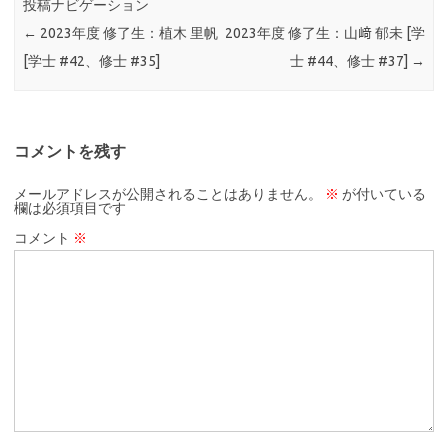
投稿ナビゲーション
←
2023年度 修了生：植木 里帆
2023年度 修了生：山﨑 郁未 [学
[学士 #42、修士 #35]
士 #44、修士 #37]
→
コメントを残す
メールアドレスが公開されることはありません。
※
が付いている
欄は必須項目です
コメント
※