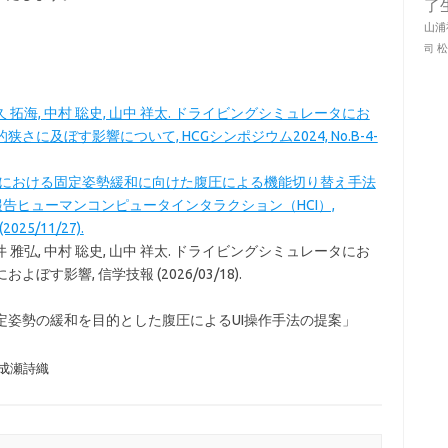
了
山浦
司
 髙久 拓海, 中村 聡史, 山中 祥太. ドライビングシミュレータにお
に及ぼす影響について, HCGシンポジウム2024, No.B-4-
系職種における固定姿勢緩和に向けた腹圧による機能切り替え手法
報告ヒューマンコンピュータインタラクション（HCI）,
 (2025/11/27).
 福井 雅弘, 中村 聡史, 山中 祥太. ドライビングシミュレータにお
す影響, 信学技報 (2026/03/18).
定姿勢の緩和を目的とした腹圧によるUI操作手法の提案」
成瀬詩織