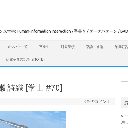
man-Information Interaction / 手書き / ダークパターン / BAD
メンバー一覧
卒業生
研究業績
卒論・修論
年度報
研究室運営記事（NOTE）
検
 詩織 [学士 #70]
索:
0件のコメント
WI
用