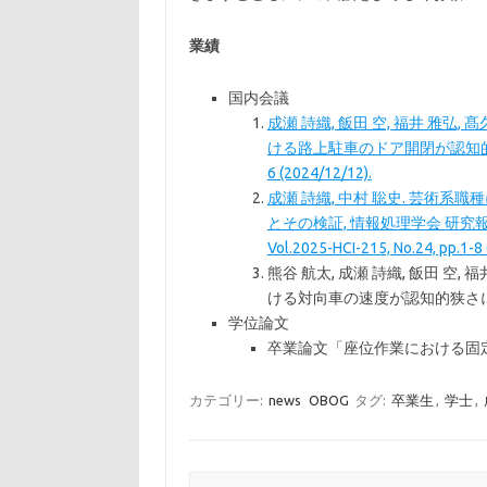
業績
国内会議
成瀬 詩織, 飯田 空, 福井 雅弘,
ける路上駐車のドア開閉が認知的狭さ
6 (2024/12/12).
成瀬 詩織, 中村 聡史. 芸術
とその検証, 情報処理学会 研究
Vol.2025-HCI-215, No.24, pp.1-8
熊谷 航太, 成瀬 詩織, 飯田 空,
ける対向車の速度が認知的狭さにおよぼ
学位論文
卒業論文「座位作業における固
カテゴリー:
news
OBOG
タグ:
卒業生
,
学士
,