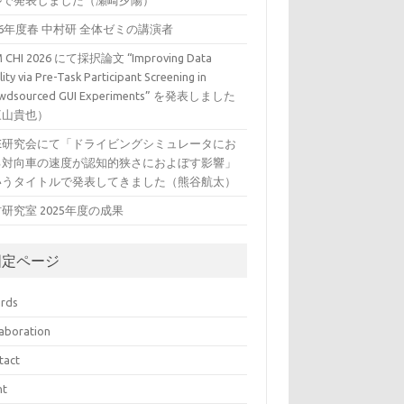
ルで発表しました（瀬崎夕陽）
26年度春 中村研 全体ゼミの講演者
 CHI 2026 にて採択論文 “Improving Data
ity via Pre-Task Participant Screening in
wdsourced GUI Experiments” を発表しました
三山貴也）
VE研究会にて「ドライビングシミュレータにお
る対向車の速度が認知的狭さにおよぼす影響」
いうタイトルで発表してきました（熊谷航太）
研究室 2025年度の成果
固定ページ
rds
laboration
tact
nt