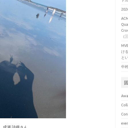
ト
20
ACM
Qual
Cro
（
M
け
と
中村
Awa
Col
Con
eve
成瀬 詩織さん