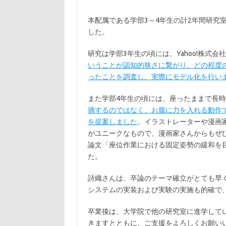
本配属である学部3～4年生の計2年間研究
した。
研究は学部3年生の頃には、Yahoo!株式
いうことが認知的狭さに繋がり、どの程度
ったことを調査し、実際にモデル化を行い
また学部4年生の頃には、座ったままで長
摘するのではなく、お腹に力を入れる動作で
を提案しました
。イラストレーターや漫画
がユニークなもので、漫画家さんからもぜ
論文「座位作業における固定姿勢の緩和を目
た。
詩織さんは、卒論のテーマ確立がとても早
システムの実装および実験の実施も的確で
卒業後は、大学院で他の研究室に進学して
きますとともに、ご支援をよろしくお願い