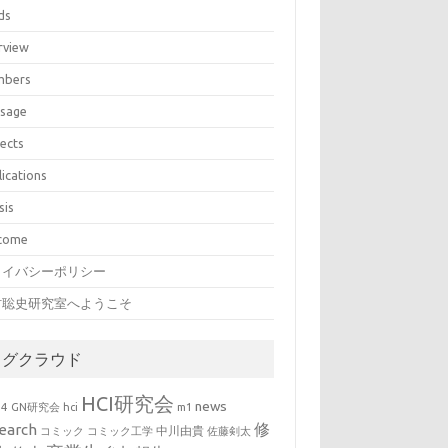
ds
rview
bers
sage
jects
lications
sis
come
ライバシーポリシー
村聡史研究室へようこそ
タグクラウド
HCI研究会
news
b4
GN研究会
hci
m1
修
earch
中川由貴
コミック
コミック工学
佐藤剣太