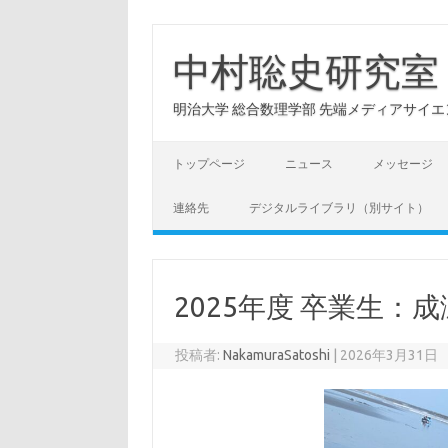
コ
ン
テ
中村聡史研究室
ン
ツ
へ
明治大学 総合数理学部 先端メディアサイエンス学科: Hu
ス
キ
ッ
プ
トップページ
ニュース
メッセージ
連絡先
デジタルライブラリ（別サイト）
2025年度 卒業生：成瀬
投稿者:
NakamuraSatoshi
|
2026年3月31日