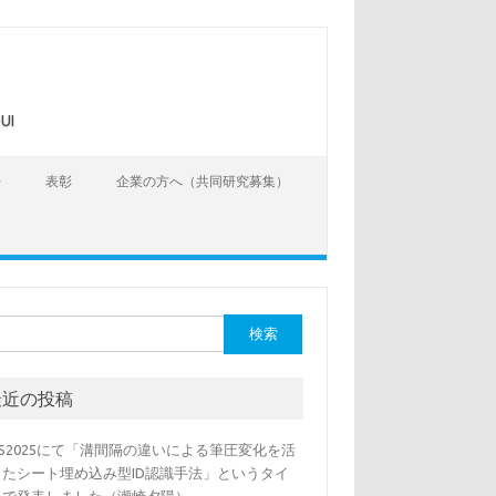
UI
告
表彰
企業の方へ（共同研究募集）
最近の投稿
SS2025にて「溝間隔の違いによる筆圧変化を活
したシート埋め込み型ID認識手法」というタイ