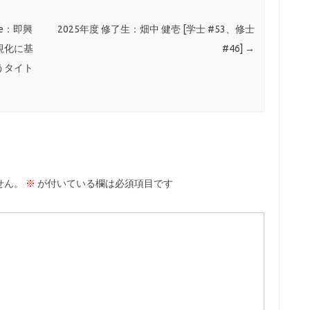
ve：即興
2025年度 修了生：畑中 健壱 [学士 #53、修士
視化に基
#46]
→
うタイト
せん。
※
が付いている欄は必須項目です