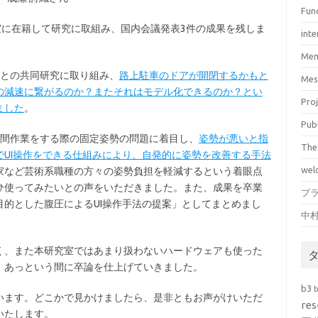
Fun
室に在籍して研究に取組み、国内会議発表3件の成果を残しま
inte
Mem
会社との共同研究に取り組み、
路上駐車のドアが開閉するかもと
Mes
の減速に繋がるのか？またそれはモデル化できるのか？とい
Pro
ました
。
Pub
時間作業をする際の固定姿勢の問題に着目し、
姿勢が悪いと指
The
UI操作をできる仕組みにより、自発的に姿勢を改善する手法
wel
家など芸術系職種の方々の姿勢負担を軽減するという着眼点
ひ使ってみたいとの声をいただきました。また、成果を卒業
プ
的とした腹圧によるUI操作手法の提案」としてまとめまし
中
く、また本研究室ではあまり扱わないハードウェアも使った
、あっという間に卒論を仕上げていきました。
b3
います。どこかで見かけましたら、是非ともお声がけいただ
res
いたします。