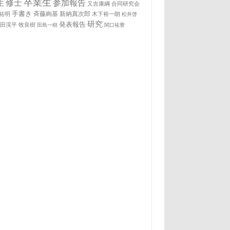
卒業生
生
修士
参加報告
又吉康綱
合同研究会
手書き
祐明
斉藤絢基
新納真次郎
木下裕一朗
松井啓
研究
発表報告
松田滉平
牧良樹
田島一樹
関口祐豊