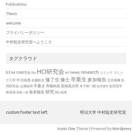
Publications
Thesis
welcome
プライバシーポリシー
中村聡史研究室へようこそ
タグクラウド
HCI研究会
research
news
b3
b4
GN研究会
hci
m1
コミック
コミッ
卒業生
修了生
修士
参加報告
中川由貴
ク工学
佐藤剣太
又吉康綱
合
手書き
山浦祐明
斉藤絢基
新納真次郎
松田滉平
同研究会
木下裕一朗
松井啓司
研究
発表報告
牧良樹
田島一樹
関口祐豊
custom footer text left
明治大学 中村聡史研究室
Iconic One
Theme | Powered by
Wordpress