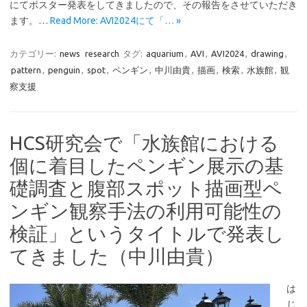
にてポスター発表をしてきましたので、その報告をさせていただき
ます。…
Read More: AVI2024にて「… »
カテゴリー:
news
research
タグ:
aquarium
,
AVI
,
AVI2024
,
drawing
,
pattern
,
penguin
,
spot
,
ペンギン
,
中川由貴
,
描画
,
検索
,
水族館
,
観
察支援
HCS研究会で「水族館における
個に着目したペンギン展示の基
礎調査と腹部スポット描画型ペ
ンギン観察手法の利用可能性の
検証」というタイトルで発表し
てきました（中川由貴）
は
じ