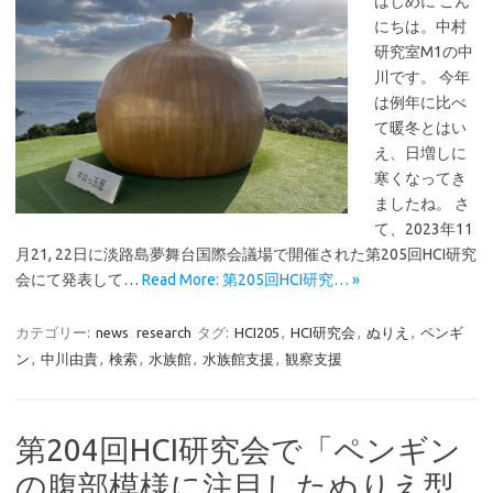
はじめに こん
にちは。中村
研究室M1の中
川です。 今年
は例年に比べ
て暖冬とはい
え、日増しに
寒くなってき
ましたね。 さ
て、2023年11
月21, 22日に淡路島夢舞台国際会議場で開催された第205回HCI研究
会にて発表して…
Read More: 第205回HCI研究… »
カテゴリー:
news
research
タグ:
HCI205
,
HCI研究会
,
ぬりえ
,
ペンギ
ン
,
中川由貴
,
検索
,
水族館
,
水族館支援
,
観察支援
第204回HCI研究会で「ペンギン
の腹部模様に注目したぬりえ型