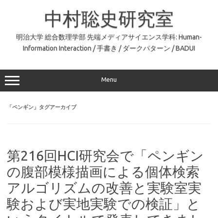
コ
ン
中村聡史研究室
テ
ン
ツ
へ
明治大学 総合数理学部 先端メディアサイエンス学科: Human-
ス
Information Interaction / 手書き / ダークパターン / BADUI
キ
ッ
プ
Menu
「
ペンギン
」タグアーカイブ
第216回HCI研究会で「ペンギン
の腹部模様描画による個体検索
アルゴリズムの改善と実験室実
験および実地実験での検証」と