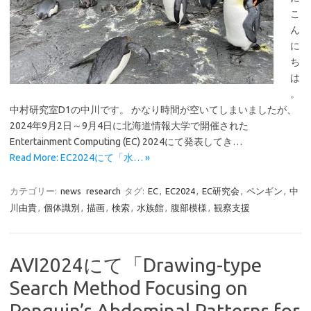
こ
ん
に
ち
は
。
中村研究室D1の中川です。 かなり時間が空いてしまいましたが、
2024年9月2日～9月4日に北海道情報大学で開催された
Entertainment Computing (EC) 2024にて発表してき…
Read More: EC2024にて「水… »
カテゴリー:
news
research
タグ:
EC
,
EC2024
,
EC研究会
,
ペンギン
,
中
川由貴
,
個体識別
,
描画
,
検索
,
水族館
,
腹部模様
,
観察支援
AVI2024にて「Drawing-type
Search Method Focusing on
Penguin’s Abdominal Patterns for