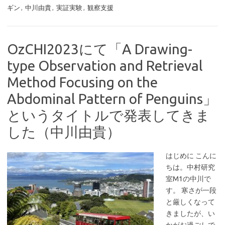
ギン
,
中川由貴
,
実証実験
,
観察支援
OzCHI2023にて「A Drawing-
type Observation and Retrieval
Method Focusing on the
Abdominal Pattern of Penguins」
というタイトルで発表してきま
した（中川由貴）
はじめに こんに
ちは。中村研究
室M1の中川で
す。 寒さが一段
と厳しくなって
きましたが、い