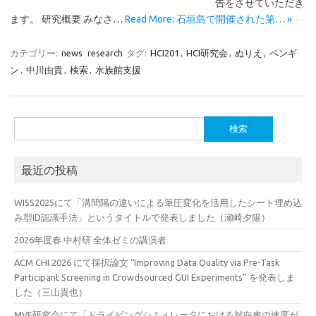
告をさせていただき
ます。 研究概要 みなさ…
Read More: 石垣島で開催された第… »
カテゴリー:
news
research
タグ:
HCI201
,
HCI研究会
,
ぬりえ
,
ペンギ
ン
,
中川由貴
,
検索
,
水族館支援
検
索:
最近の投稿
WISS2025にて「溝間隔の違いによる筆圧変化を活用したシート埋め込
み型ID認識手法」というタイトルで発表しました（瀬崎夕陽）
2026年度春 中村研 全体ゼミの講演者
ACM CHI 2026 にて採択論文 “Improving Data Quality via Pre-Task
Participant Screening in Crowdsourced GUI Experiments” を発表しま
した（三山貴也）
MVE研究会にて「ドライビングシミュレータにおける対向車の速度が