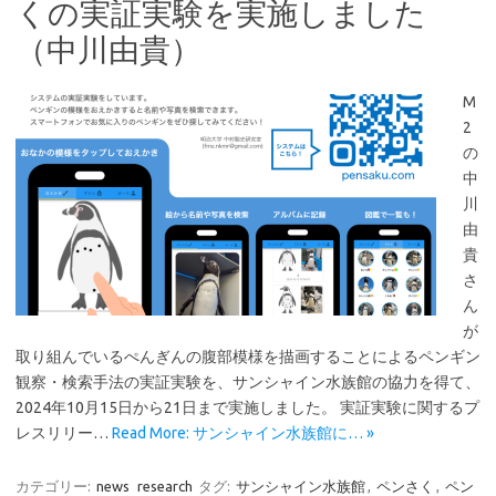
くの実証実験を実施しました
（中川由貴）
M
2
の
中
川
由
貴
さ
ん
が
取り組んでいるぺんぎんの腹部模様を描画することによるペンギン
観察・検索手法の実証実験を、サンシャイン水族館の協力を得て、
2024年10月15日から21日まで実施しました。 実証実験に関するプ
レスリリー…
Read More: サンシャイン水族館に… »
カテゴリー:
news
research
タグ:
サンシャイン水族館
,
ペンさく
,
ペン