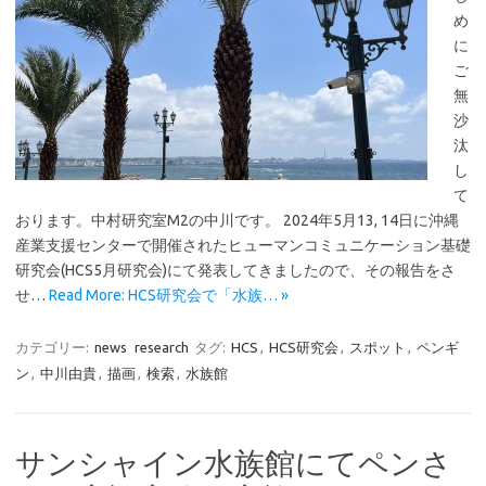
め
に
ご
無
沙
汰
し
て
おります。中村研究室M2の中川です。 2024年5月13, 14日に沖縄
産業支援センターで開催されたヒューマンコミュニケーション基礎
研究会(HCS5月研究会)にて発表してきましたので、その報告をさ
せ…
Read More: HCS研究会で「水族… »
カテゴリー:
news
research
タグ:
HCS
,
HCS研究会
,
スポット
,
ペンギ
ン
,
中川由貴
,
描画
,
検索
,
水族館
サンシャイン水族館にてペンさ