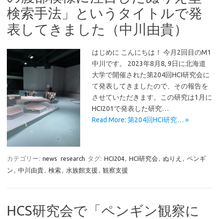
検索手法」というタイトルで発
表してきました（中川由貴）
はじめに こんにちは！ 今月2回目のM1
中川です。 2023年8月8, 9日に北海道
大学で開催された第204回HCI研究会に
て発表してきましたので、その報告を
させていただきます。この研究は1月に
HCI201で発表した研究…
Read More: 第204回HCI研究… »
カテゴリー:
news
research
タグ:
HCI204
,
HCI研究会
,
ぬりえ
,
ペンギ
ン
,
中川由貴
,
検索
,
水族館支援
,
観察支援
HCS研究会で「ペンギン観察に