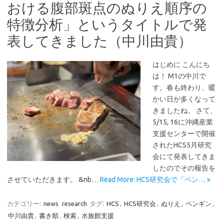
おける腹部斑点のぬりえ順序の
特徴分析」というタイトルで発
表してきました（中川由貴）
はじめに こんにち
は！ M1の中川で
す。春も終わり、暖
かい日が多くなって
きましたね。 さて、
5/15, 16に沖縄産業
支援センターで開催
されたHCS5月研究
会にて発表してきま
したのでその報告を
させていただきます。 &nb…
Read More: HCS研究会で「ペン… »
カテゴリー:
news
research
タグ:
HCS
,
HCS研究会
,
ぬりえ
,
ペンギン
,
中川由貴
,
書き順
,
検索
,
水族館支援