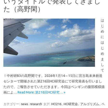
いうタイトルで発表してきまし
た（高野閑）
は
じ
め
に
は
じ
め
ま
し
て
！中村研B3の高野閑です。2026年1月14～15日に宮古島未来創造
センターで開催された第216回HCI研究会にて研究発表を行いまし
たので、ご報告させていただきます。今回はペンギンの腹部模様描
画によ…
Read More: 第216回HCI研究… »
カテゴリー:
news
research
タグ:
HCI216
,
HCI研究会
,
アルゴリズム
,
ペ