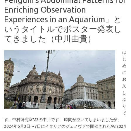
Enriching Observation
Experiences in an Aquarium」と
いうタイトルでポスター発表し
てきました（中川由貴）
は
じ
め
に
お
久
し
ぶ
り
で
す。中村研究室M2の中川です。 時間が空いてしまいましたが、
2024年6月3日〜7日にイタリアのジェノヴァで開催されたAVI2024