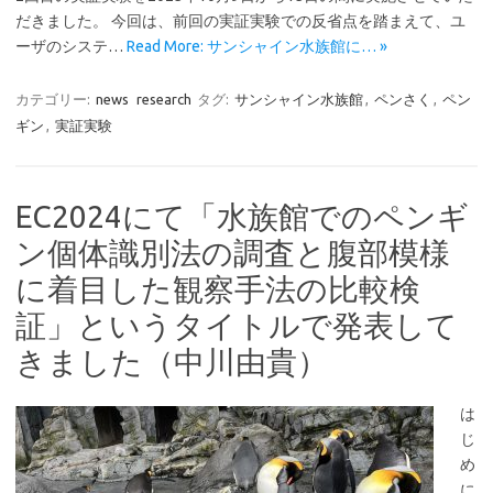
だきました。 今回は、前回の実証実験での反省点を踏まえて、ユ
ーザのシステ…
Read More: サンシャイン水族館に… »
カテゴリー:
news
research
タグ:
サンシャイン水族館
,
ペンさく
,
ペン
ギン
,
実証実験
EC2024にて「水族館でのペンギ
ン個体識別法の調査と腹部模様
に着目した観察手法の比較検
証」というタイトルで発表して
きました（中川由貴）
は
じ
め
に