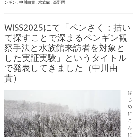
ンギン
,
中川由貴
,
水族館
,
高野閑
WISS2025にて「ペンさく：描い
て探すことで深まるペンギン観
察手法と水族館来訪者を対象と
した実証実験」というタイトル
で発表してきました（中川由
貴）
は
じ
め
に
こ
ん
に