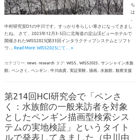
ち
は
。
中村研究室D1の中川です。すっかり冬らしい寒さになってきまし
たね。 さて、2025年12月3-5日に北海道の定山渓ビューホテルで
開催されたWISS2025(第33回インタラクティブシステムとソフト
ウ…
Read More: WISS2025にて… »
カテゴリー:
news
research
タグ:
WISS
,
WISS2025
,
サンシャイン水族
館
,
ペンさく
,
ペンギン
,
中川由貴
,
実証実験
,
描画
,
水族館
,
観察支援
第214回HCI研究会で「ペンさ
く：水族館の一般来訪者を対象
としたペンギン描画型検索シス
テムの実地検証」というタイト
ルで発表してきました（中川由