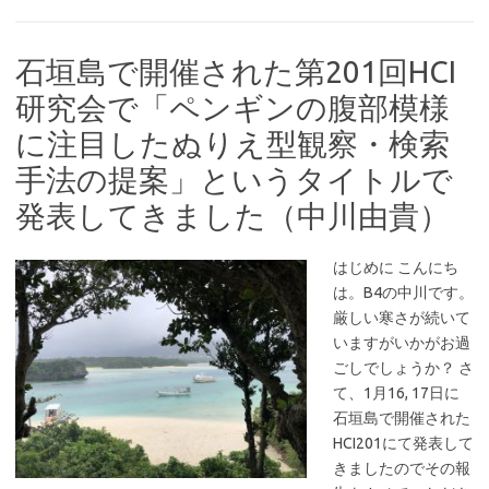
石垣島で開催された第201回HCI
研究会で「ペンギンの腹部模様
に注目したぬりえ型観察・検索
手法の提案」というタイトルで
発表してきました（中川由貴）
はじめに こんにち
は。B4の中川です。
厳しい寒さが続いて
いますがいかがお過
ごしでしょうか？ さ
て、1月16, 17日に
石垣島で開催された
HCI201にて発表して
きましたのでその報