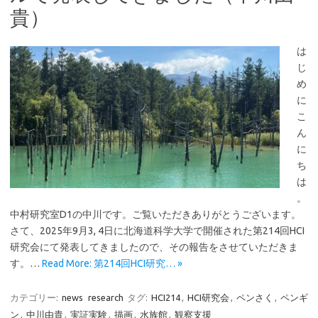
貴）
は
じ
め
に
こ
ん
に
ち
は
。
中村研究室D1の中川です。ご覧いただきありがとうございます。
さて、2025年9月3, 4日に北海道科学大学で開催された第214回HCI
研究会にて発表してきましたので、その報告をさせていただきま
す。…
Read More: 第214回HCI研究… »
カテゴリー:
news
research
タグ:
HCI214
,
HCI研究会
,
ペンさく
,
ペンギ
ン
,
中川由貴
,
実証実験
,
描画
,
水族館
,
観察支援