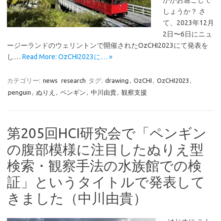
かがお過ごしで
しょうか？ さ
て、2023年12月
2日〜6日にニュ
ージーランドのウェリントンで開催されたOzCHI2023にて発表を
し…
Read More: OzCHI2023に… »
カテゴリー:
news
research
タグ:
drawing
,
OzCHI
,
OzCHI2023
,
penguin
,
ぬりえ
,
ペンギン
,
中川由貴
,
観察支援
第205回HCI研究会で「ペンギン
の腹部模様に注目したぬりえ型
検索・観察手法の水族館での検
証」というタイトルで発表して
きました（中川由貴）