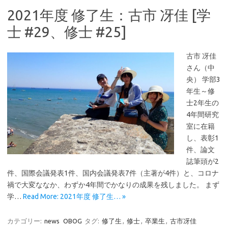
2021年度 修了生：古市 冴佳 [学
士 #29、修士 #25]
古市 冴佳
さん（中
央） 学部3
年生～修
士2年生の
4年間研究
室に在籍
し、表彰1
件、論文
誌筆頭が2
件、国際会議発表1件、国内会議発表7件（主著が4件）と、コロナ
禍で大変ななか、わずか4年間でかなりの成果を残しました。 まず
学…
Read More: 2021年度 修了生… »
カテゴリー:
news
OBOG
タグ:
修了生
,
修士
,
卒業生
,
古市冴佳