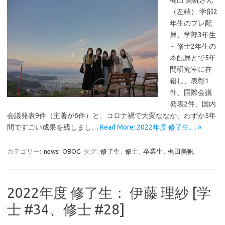
梶田 美帆さん
（左端） 学部2
年生のプレ配
属、学部3年生
～修士2年生の
本配属とで5年
間研究室に在
籍し、表彰1
件、国際会議
発表2件、国内
会議発表9件（主著が6件）と、コロナ禍で大変ななか、わずか5年
間ですごい成果を残しまし…
Read More: 2022年度 修了生… »
カテゴリー:
news
OBOG
タグ:
修了生
,
修士
,
卒業生
,
梶田美帆
2022年度 修了生： 伊藤 理紗 [学
士 #34、修士 #28]