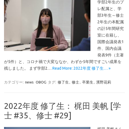
学部2年生のプ
レ配属と、学
部3年生～修士
2年生の本配属
の計5年間研究
室に在籍し、
国際会議発表1
件、国内会議
発表9件（主著
が5件）と、コロナ禍で大変ななか、わずか5年間ですごい成果を
残しました。 まず学部2…
Read More: 2022年度 修了生… »
カテゴリー:
news
OBOG
タグ:
修了生
,
修士
,
卒業生
,
濱野花莉
2022年度 修了生： 梶田 美帆 [学
士 #35、修士 #29]