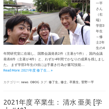
一平
さん
（右
端）
学部3
年生
～修
士2年
生の4
年間研究室に在籍し、国際会議発表2件（主著が1件）、国内会議
発表6件（主著が4件）と、わずか4年間でかなりの成果を残しまし
た。 まず学部3年生の頃には手書き行為が書写技能…
Read More: 2021年度 修了生… »
カテゴリー:
news
OBOG
タグ:
修了生
,
修士
,
卒業生
,
菅野一平
2021年度 卒業生： 清水 亜美 [学