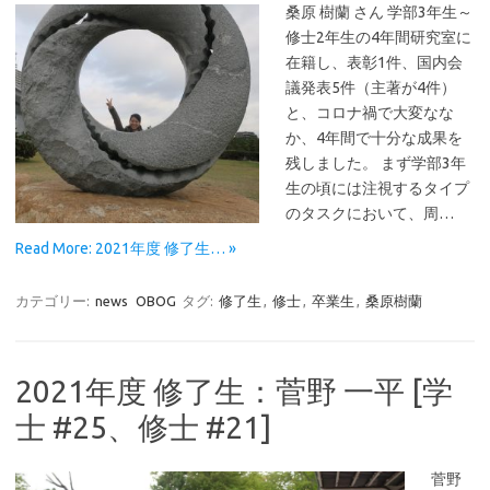
桑原 樹蘭 さん 学部3年生～
修士2年生の4年間研究室に
在籍し、表彰1件、国内会
議発表5件（主著が4件）
と、コロナ禍で大変なな
か、4年間で十分な成果を
残しました。 まず学部3年
生の頃には注視するタイプ
のタスクにおいて、周…
Read More: 2021年度 修了生… »
カテゴリー:
news
OBOG
タグ:
修了生
,
修士
,
卒業生
,
桑原樹蘭
2021年度 修了生：菅野 一平 [学
士 #25、修士 #21]
菅野