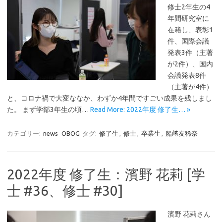
修士2年生の4
年間研究室に
在籍し、表彰1
件、国際会議
発表3件（主著
が2件）、国内
会議発表8件
（主著が4件）
と、コロナ禍で大変ななか、わずか4年間ですごい成果を残しまし
た。 まず学部3年生の頃…
Read More: 2022年度 修了生… »
カテゴリー:
news
OBOG
タグ:
修了生
,
修士
,
卒業生
,
船﨑友稀奈
2022年度 修了生：濱野 花莉 [学
士 #36、修士 #30]
濱野 花莉さん