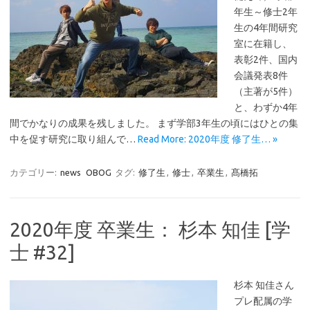
年生～修士2年
生の4年間研究
室に在籍し、
表彰2件、国内
会議発表8件
（主著が5件）
と、わずか4年
間でかなりの成果を残しました。 まず学部3年生の頃にはひとの集
中を促す研究に取り組んで…
Read More: 2020年度 修了生… »
カテゴリー:
news
OBOG
タグ:
修了生
,
修士
,
卒業生
,
髙橋拓
2020年度 卒業生： 杉本 知佳 [学
士 #32]
杉本 知佳さん
プレ配属の学