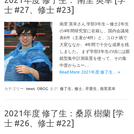
士 #27、修士 #23]
南里 英幸さん 学部3年生～修士2年生
の4年間研究室に在籍し、国内会議発
表6件（主著が4件）と、コロナ禍で
大変ななか、4年間で十分な成果を残
しました。 まず学部3年生の頃には眼
鏡型集中計測装置を使って、その集
中度からユー…
Read More: 2021年度 修了生… »
カテゴリー:
news
OBOG
タグ:
修了生
,
修士
,
卒業生
,
南里英幸
2021年度 修了生：桑原 樹蘭 [学
士 #26、修士 #22]