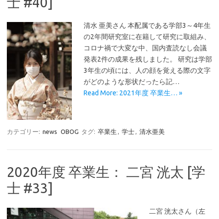
士 #40]
清水 亜美さん 本配属である学部3～4年生
の2年間研究室に在籍して研究に取組み、
コロナ禍で大変な中、国内査読なし会議
発表2件の成果を残しました。 研究は学部
3年生の頃には、人の顔を覚える際の文字
がどのような形状だったら記…
Read More: 2021年度 卒業生… »
カテゴリー:
news
OBOG
タグ:
卒業生
,
学士
,
清水亜美
2020年度 卒業生： 二宮 洸太 [学
士 #33]
二宮 洸太さん（左