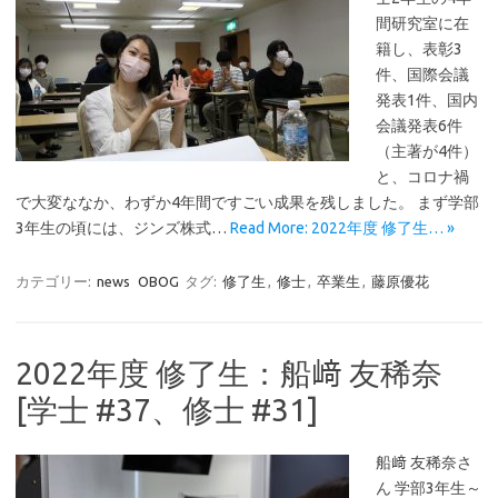
間研究室に在
籍し、表彰3
件、国際会議
発表1件、国内
会議発表6件
（主著が4件）
と、コロナ禍
で大変ななか、わずか4年間ですごい成果を残しました。 まず学部
3年生の頃には、ジンズ株式…
Read More: 2022年度 修了生… »
カテゴリー:
news
OBOG
タグ:
修了生
,
修士
,
卒業生
,
藤原優花
2022年度 修了生：船﨑 友稀奈
[学士 #37、修士 #31]
船﨑 友稀奈さ
ん 学部3年生～