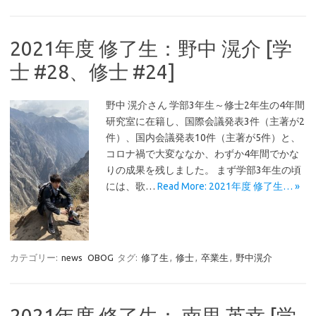
2021年度 修了生：野中 滉介 [学
士 #28、修士 #24]
野中 滉介さん 学部3年生～修士2年生の4年間
研究室に在籍し、国際会議発表3件（主著が2
件）、国内会議発表10件（主著が5件）と、
コロナ禍で大変ななか、わずか4年間でかな
りの成果を残しました。 まず学部3年生の頃
には、歌…
Read More: 2021年度 修了生… »
カテゴリー:
news
OBOG
タグ:
修了生
,
修士
,
卒業生
,
野中滉介
2021年度 修了生： 南里 英幸 [学