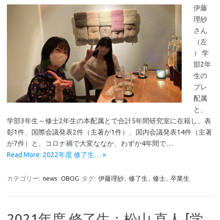
伊藤
理紗
さん
（左
） 学
部2年
生の
プレ
配属
と、
学部3年生～修士2年生の本配属とで合計5年間研究室に在籍し、表
彰1件、国際会議発表2件（主著が1件）、国内会議発表14件（主著
が7件）と、コロナ禍で大変ななか、わずか4年間で…
Read More: 2022年度 修了生… »
カテゴリー:
news
OBOG
タグ:
伊藤理紗
,
修了生
,
修士
,
卒業生
2021年度 修了生：松山 直人 [学