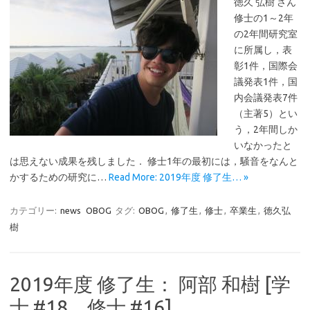
徳久 弘樹 さん
修士の1～2年
の2年間研究室
に所属し，表
彰1件，国際会
議発表1件，国
内会議発表7件
（主著5）とい
う，2年間しか
いなかったと
は思えない成果を残しました． 修士1年の最初には，騒音をなんと
かするための研究に…
Read More: 2019年度 修了生… »
カテゴリー:
news
OBOG
タグ:
OBOG
,
修了生
,
修士
,
卒業生
,
徳久弘
樹
2019年度 修了生： 阿部 和樹 [学
士 #18、修士 #16]