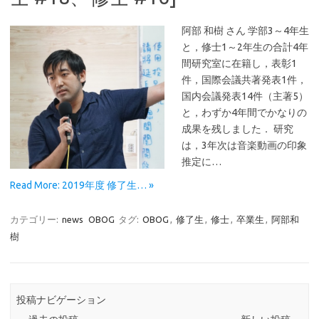
阿部 和樹 さん 学部3～4年生
と，修士1～2年生の合計4年
間研究室に在籍し，表彰1
件，国際会議共著発表1件，
国内会議発表14件（主著5）
と，わずか4年間でかなりの
成果を残しました． 研究
は，3年次は音楽動画の印象
推定に…
Read More: 2019年度 修了生… »
カテゴリー:
news
OBOG
タグ:
OBOG
,
修了生
,
修士
,
卒業生
,
阿部和
樹
投稿ナビゲーション