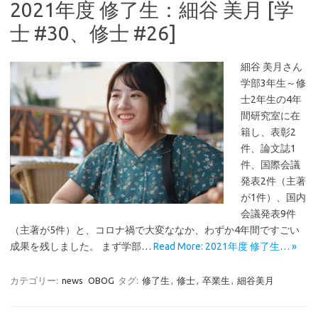
2021年度 修了生：細谷 美月 [学
士 #30、修士 #26]
細谷 美月さん
学部3年生～修
士2年生の4年
間研究室に在
籍し、表彰2
件、論文誌1
件、国際会議
発表2件（主著
が1件）、国内
会議発表9件
（主著が5件）と、コロナ禍で大変ななか、わずか4年間ですごい
成果を残しました。 まず学部…
Read More: 2021年度 修了生… »
カテゴリー:
news
OBOG
タグ:
修了生
,
修士
,
卒業生
,
細谷美月