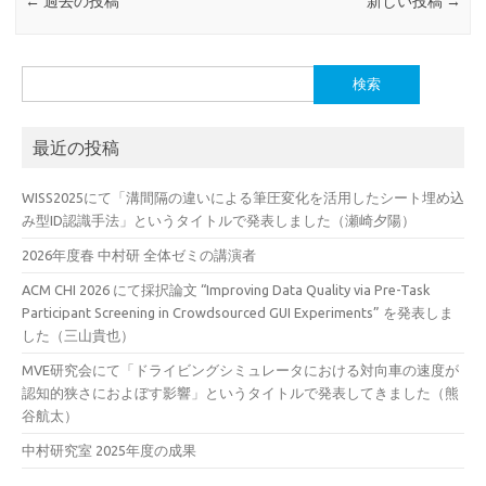
←
過去の投稿
新しい投稿
→
検
索:
最近の投稿
WISS2025にて「溝間隔の違いによる筆圧変化を活用したシート埋め込
み型ID認識手法」というタイトルで発表しました（瀬崎夕陽）
2026年度春 中村研 全体ゼミの講演者
ACM CHI 2026 にて採択論文 “Improving Data Quality via Pre-Task
Participant Screening in Crowdsourced GUI Experiments” を発表しま
した（三山貴也）
MVE研究会にて「ドライビングシミュレータにおける対向車の速度が
認知的狭さにおよぼす影響」というタイトルで発表してきました（熊
谷航太）
中村研究室 2025年度の成果