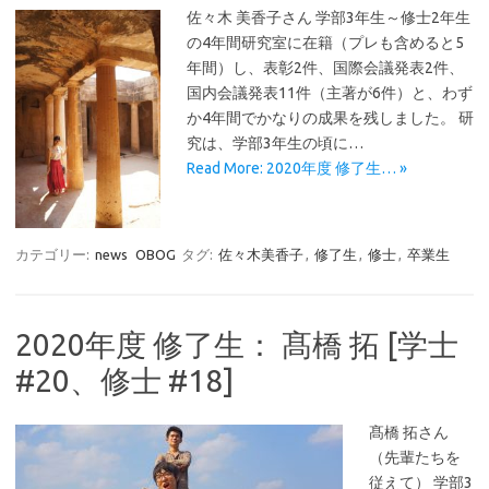
佐々木 美香子さん 学部3年生～修士2年生
の4年間研究室に在籍（プレも含めると5
年間）し、表彰2件、国際会議発表2件、
国内会議発表11件（主著が6件）と、わず
か4年間でかなりの成果を残しました。 研
究は、学部3年生の頃に…
Read More: 2020年度 修了生… »
カテゴリー:
news
OBOG
タグ:
佐々木美香子
,
修了生
,
修士
,
卒業生
2020年度 修了生： 髙橋 拓 [学士
#20、修士 #18]
髙橋 拓さん
（先輩たちを
従えて） 学部3