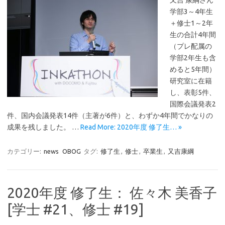
学部3～4年生
＋修士1～2年
生の合計4年間
（プレ配属の
学部2年生も含
めると5年間）
研究室に在籍
し、表彰5件、
国際会議発表2
件、国内会議発表14件（主著が6件）と、わずか4年間でかなりの
成果を残しました。 …
Read More: 2020年度 修了生… »
カテゴリー:
news
OBOG
タグ:
修了生
,
修士
,
卒業生
,
又吉康綱
2020年度 修了生： 佐々木 美香子
[学士 #21、修士 #19]