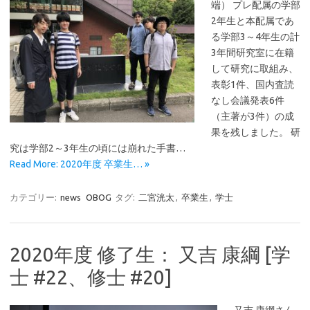
端） プレ配属の学部
2年生と本配属であ
る学部3～4年生の計
3年間研究室に在籍
して研究に取組み、
表彰1件、国内査読
なし会議発表6件
（主著が3件）の成
果を残しました。 研
究は学部2～3年生の頃には崩れた手書…
Read More: 2020年度 卒業生… »
カテゴリー:
news
OBOG
タグ:
二宮洸太
,
卒業生
,
学士
2020年度 修了生： 又吉 康綱 [学
士 #22、修士 #20]
又吉 康綱さん