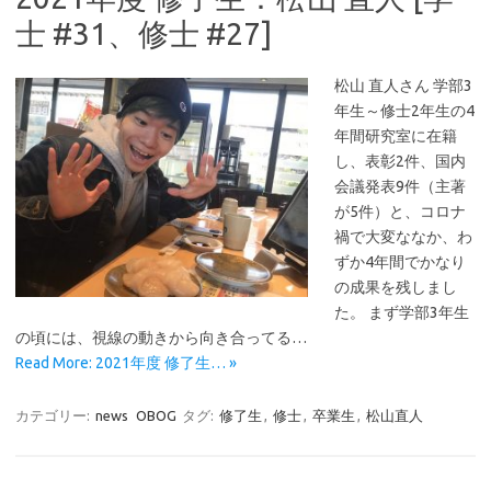
士 #31、修士 #27]
松山 直人さん 学部3
年生～修士2年生の4
年間研究室に在籍
し、表彰2件、国内
会議発表9件（主著
が5件）と、コロナ
禍で大変ななか、わ
ずか4年間でかなり
の成果を残しまし
た。 まず学部3年生
の頃には、視線の動きから向き合ってる…
Read More: 2021年度 修了生… »
カテゴリー:
news
OBOG
タグ:
修了生
,
修士
,
卒業生
,
松山直人