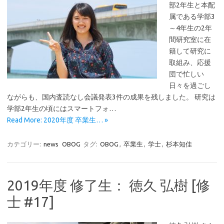
部2年生と本配
属である学部3
～4年生の2年
間研究室に在
籍して研究に
取組み、応援
団で忙しい
日々を過ごし
ながらも、国内査読なし会議発表3件の成果を残しました。 研究は
学部2年生の頃にはスマートフォ…
Read More: 2020年度 卒業生… »
カテゴリー:
news
OBOG
タグ:
OBOG
,
卒業生
,
学士
,
杉本知佳
2019年度 修了生： 徳久 弘樹 [修
士 #17]