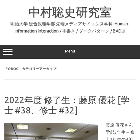
コ
ン
中村聡史研究室
テ
ン
ツ
へ
明治大学 総合数理学部 先端メディアサイエンス学科: Human-
ス
Information Interaction / 手書き / ダークパターン / BADUI
キ
ッ
プ
Menu
「
OBOG
」カテゴリーアーカイブ
2022年度 修了生：藤原 優花 [学
士 #38、修士 #32]
藤原 優花さん
学部3年生～修
士2年生の4年