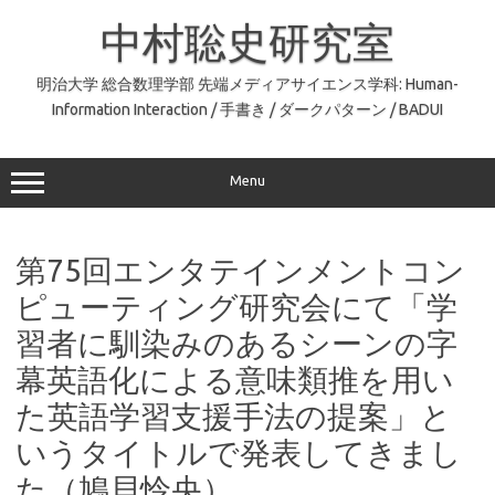
コ
ン
中村聡史研究室
テ
ン
ツ
へ
明治大学 総合数理学部 先端メディアサイエンス学科: Human-
ス
Information Interaction / 手書き / ダークパターン / BADUI
キ
ッ
プ
Menu
第75回エンタテインメントコン
ピューティング研究会にて「学
習者に馴染みのあるシーンの字
幕英語化による意味類推を用い
た英語学習支援手法の提案」と
いうタイトルで発表してきまし
た（鳩貝怜央）