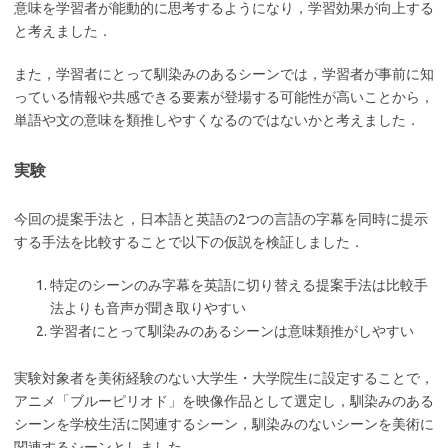
意味を学習者が能動的に思考するようになり，学習効果が向上する
と考えました．
また，学習者にとって馴染みのあるシーンでは，学習者が事前に知
っている情報や共感できる要素が登場する可能性が高いことから，
単語や文の意味を類推しやすくなるのではないかと考えました．
実験
今回の提案手法と，日本語と英語の2つの言語の字幕を同時に提示
する手法を比較することで以下の仮説を検証しました．
特定のシーンのみ字幕を英語に切り替える提案手法は比較手
法よりも音声が聞き取りやすい
学習者にとって馴染みのあるシーンは意味類推がしやすい
実験対象者を美術経験のない大学生・大学院生に設定することで，
アニメ「ブルーピリオド」を映像作品として選定し，馴染みのある
シーンを学校生活に関連するシーン，馴染みのないシーンを美術に
関連するシーンとしました．