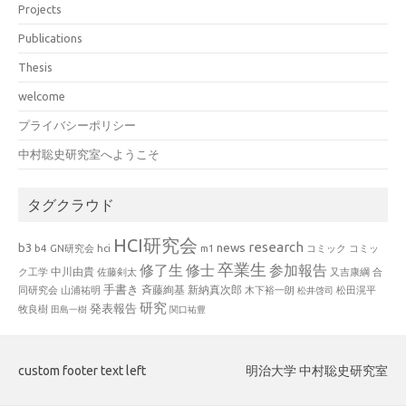
Projects
Publications
Thesis
welcome
プライバシーポリシー
中村聡史研究室へようこそ
タグクラウド
HCI研究会
research
news
b3
b4
GN研究会
hci
m1
コミック
コミッ
卒業生
修了生
修士
参加報告
中川由貴
ク工学
佐藤剣太
又吉康綱
合
手書き
山浦祐明
斉藤絢基
新納真次郎
松田滉平
同研究会
木下裕一朗
松井啓司
研究
発表報告
牧良樹
田島一樹
関口祐豊
custom footer text left
明治大学 中村聡史研究室