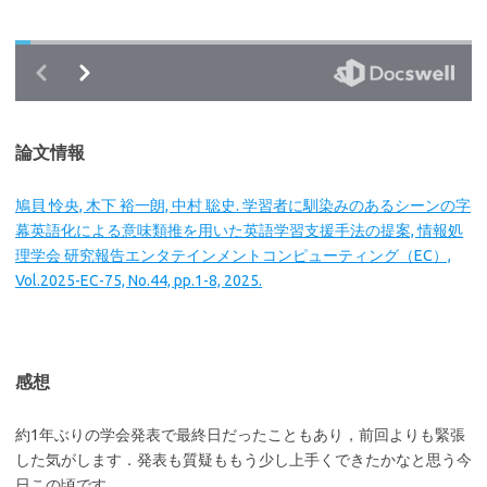
論文情報
鳩貝 怜央, 木下 裕一朗, 中村 聡史. 学習者に馴染みのあるシーンの字
幕英語化による意味類推を用いた英語学習支援手法の提案, 情報処
理学会 研究報告エンタテインメントコンピューティング（EC）,
Vol.2025-EC-75, No.44, pp.1-8, 2025.
感想
約1年ぶりの学会発表で最終日だったこともあり，前回よりも緊張
した気がします．発表も質疑ももう少し上手くできたかなと思う今
日この頃です．