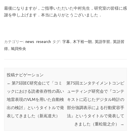
最後になりますが，ご指導いただいた中村先生，研究室の皆様に感
謝を申し上げます．本当にありがとうございました．
カテゴリー:
news
research
タグ:
字幕
,
木下裕一朗
,
英語学習
,
英語習
得
,
鳩貝怜央
投稿ナビゲーション
←
第75回EC研究会にて「コミ
第75回エンタテイメントコンピ
ックにおける読者依存性の高い
ューティング研究会で『コンテ
地雷表現のVLMを用いた自動検
キストに応じたデジタル時計の
出の検討」というタイトルで発
部分強調表示による行動変容手
表してきました（新嶌道大）
法』というタイトルで発表して
きました（重松龍之介）
→