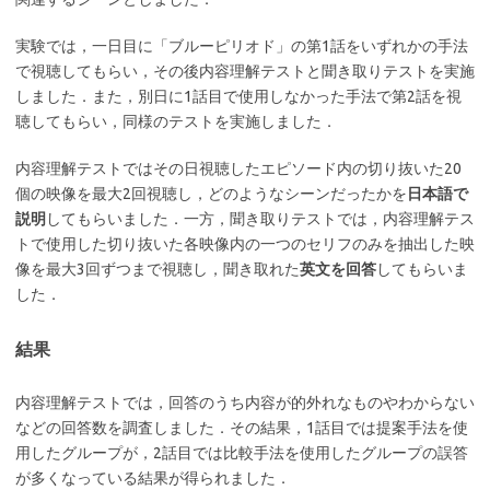
実験では，一日目に「ブルーピリオド」の第1話をいずれかの手法
で視聴してもらい，その後内容理解テストと聞き取りテストを実施
しました．また，別日に1話目で使用しなかった手法で第2話を視
聴してもらい，同様のテストを実施しました．
内容理解テストではその日視聴したエピソード内の切り抜いた20
個の映像を最大2回視聴し，どのようなシーンだったかを
日本語で
説明
してもらいました．一方，聞き取りテストでは，内容理解テス
トで使用した切り抜いた各映像内の一つのセリフのみを抽出した映
像を最大3回ずつまで視聴し，聞き取れた
英文を回答
してもらいま
した．
結果
内容理解テストでは，回答のうち内容が的外れなものやわからない
などの回答数を調査しました．その結果，1話目では提案手法を使
用したグループが，2話目では比較手法を使用したグループの誤答
が多くなっている結果が得られました．