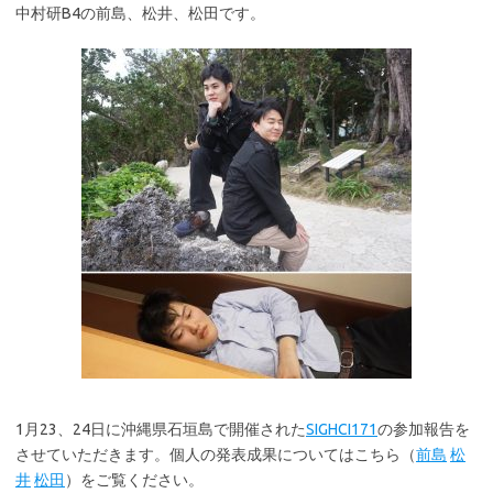
中村研B4の前島、松井、松田です。
1月23、24日に沖縄県石垣島で開催された
SIGHCI171
の参加報告を
させていただきます。個人の発表成果についてはこちら（
前島
松
井
松田
）をご覧ください。