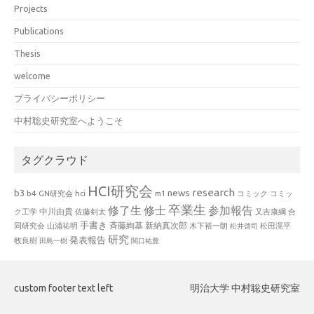
Projects
Publications
Thesis
welcome
プライバシーポリシー
中村聡史研究室へようこそ
タグクラウド
HCI研究会
research
news
b3
b4
GN研究会
hci
m1
コミック
コミッ
卒業生
修了生
修士
参加報告
中川由貴
ク工学
佐藤剣太
又吉康綱
合
手書き
山浦祐明
斉藤絢基
新納真次郎
松田滉平
同研究会
木下裕一朗
松井啓司
研究
発表報告
牧良樹
田島一樹
関口祐豊
custom footer text left
明治大学 中村聡史研究室