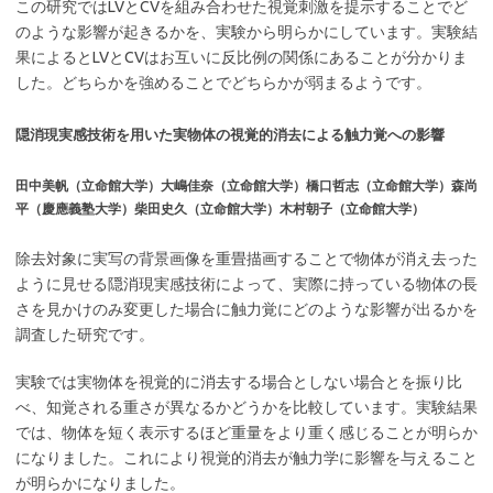
この研究ではLVとCVを組み合わせた視覚刺激を提示することでど
のような影響が起きるかを、実験から明らかにしています。実験結
果によるとLVとCVはお互いに反比例の関係にあることが分かりま
した。どちらかを強めることでどちらかが弱まるようです。
隠消現実感技術を用いた実物体の視覚的消去による触力覚への影響
田中美帆（立命館大学）大嶋佳奈（立命館大学）橋口哲志（立命館大学）森尚
平（慶應義塾大学）柴田史久（立命館大学）木村朝子（立命館大学）
除去対象に実写の背景画像を重畳描画することで物体が消え去った
ように見せる隠消現実感技術によって、実際に持っている物体の長
さを見かけのみ変更した場合に触力覚にどのような影響が出るかを
調査した研究です。
実験では
実物体を視覚的に消去する場合としない場合とを振り比
べ、知覚される重さが異なるかどうかを比較しています。
実験結果
では、物体を短く表示するほど重量をより重く感じることが明らか
になりました。これにより
視覚的消去が触力学に影響を与えること
が明らかになりました。