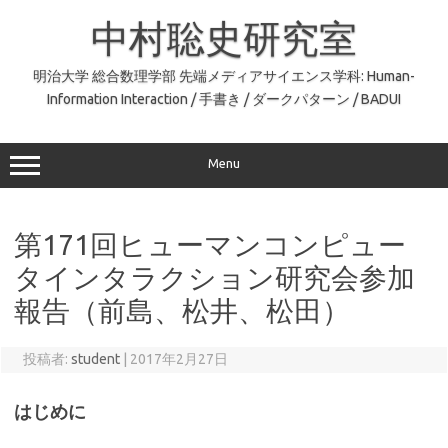
コ
ン
中村聡史研究室
テ
ン
ツ
へ
明治大学 総合数理学部 先端メディアサイエンス学科: Human-
ス
Information Interaction / 手書き / ダークパターン / BADUI
キ
ッ
プ
Menu
第171回ヒューマンコンピュー
タインタラクション研究会参加
報告（前島、松井、松田）
投稿者:
student
|
2017年2月27日
はじめに