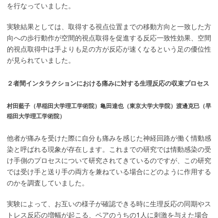
を行なっていました。
実験結果としては、取得する視点位置までの移動方向と一致した方
向への歩行動作が空間的視点取得を促進する反応一致性効果、空間
的視点取得中は手よりも足の方が反応が速くなるという足の優位性
が見られていました。
２者間インタラクションにおける痛みに対する生理反応の収束プロセス
村田藍子（早稲田大学理工学術院）亀田達也（東京大学大学院）渡邊克巳（早
稲田大学理工学術院）
他者が痛みを受けた際に自分も痛みを感じた神経回路が働く情動感
染と呼ばれる現象が存在します。これまでの研究では情動感染の受
け手側のプロセスについて研究されてきているのですが、この研究
では受け手と送り手の両方を兼ねている場合にどのように作用する
のかを調査していました。
実験によって、お互いの様子が確認できる時に生理反応の同期やス
トレス反応の増幅が起こる、ペアのうちの1人に刺激を与えた場合