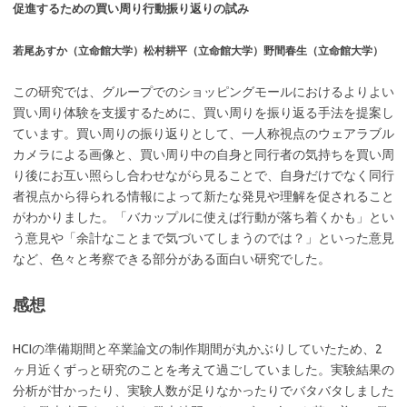
促進するための買い周り行動振り返りの試み
若尾あすか（立命館大学）松村耕平（立命館大学）野間春生（立命館大学）
この研究では、グループでのショッピングモールにおけるよりよい
買い周り体験を支援するために、買い周りを振り返る手法を提案し
ています。買い周りの振り返りとして、一人称視点のウェアラブル
カメラによる画像と、買い周り中の自身と同行者の気持ちを買い周
り後にお互い照らし合わせながら見ることで、自身だけでなく同行
者視点から得られる情報によって新たな発見や理解を促されること
がわかりました。「バカップルに使えば行動が落ち着くかも」とい
う意見や「余計なことまで気づいてしまうのでは？」といった意見
など、色々と考察できる部分がある面白い研究でした。
感想
HCIの準備期間と卒業論文の制作期間が丸かぶりしていたため、2
ヶ月近くずっと研究のことを考えて過ごしていました。実験結果の
分析が甘かったり、実験人数が足りなかったりでバタバタしました