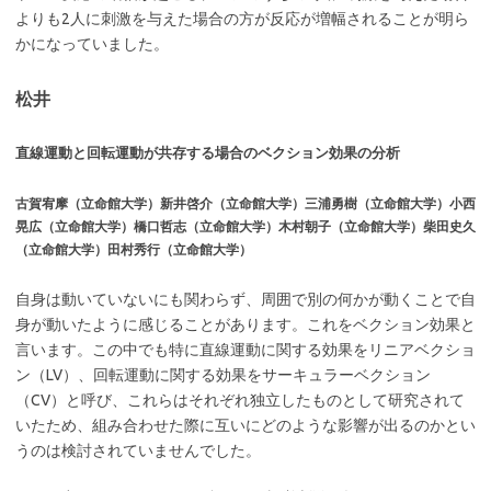
よりも2人に刺激を与えた場合の方が反応が増幅されることが明ら
かになっていました。
松井
直線運動と回転運動が共存する場合のベクション効果の分析
古賀宥摩（立命館大学）新井啓介（立命館大学）三浦勇樹（立命館大学）小西
晃広（立命館大学）橋口哲志（立命館大学）木村朝子（立命館大学）柴田史久
（立命館大学）田村秀行（立命館大学）
自身は動いていないにも関わらず、周囲で別の何かが動くことで自
身が動いたように感じることがあります。これをベクション効果と
言います。この中でも特に直線運動に関する効果をリニアベクショ
ン（LV）、回転運動に関する効果をサーキュラーベクション
（CV）と呼び、これらはそれぞれ独立したものとして研究されて
いたため、組み合わせた際に互いにどのような影響が出るのかとい
うのは検討されていませんでした。