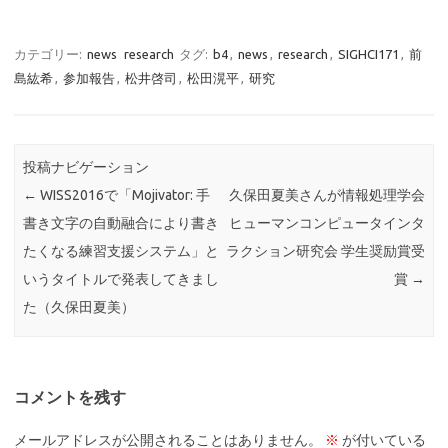
カテゴリー:
news
research
タグ:
b4
,
news
,
research
,
SIGHCI171
,
前
島紘希
,
参加報告
,
松井啓司
,
松田滉平
,
研究
投稿ナビゲーション
←
WISS2016で「Mojivator: 手
久保田夏美さんが情報処理学会
書き文字の自動融合により書き
ヒューマンコンピュータインタ
たくなる練習支援システム」と
ラクション研究会 学生奨励賞受
いうタイトルで発表してきまし
賞
→
た（久保田夏美）
コメントを残す
メールアドレスが公開されることはありません。
※
が付いている