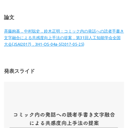
論文
斉藤絢基，中村聡史，鈴木正明：コミック内の発話への読者手書き
文字融合による共感度向上手法の提案，第31回人工知能学会全国
大会(JSAI2017)，3H1-OS-04a-5(2017-05-25)
発表スライド