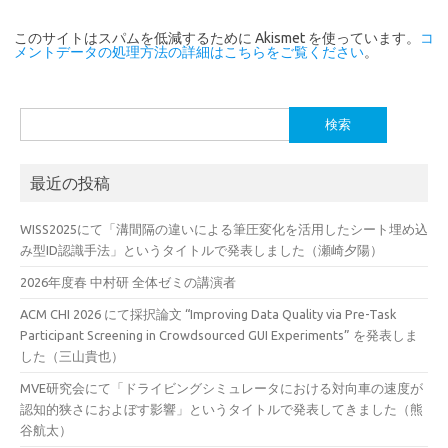
このサイトはスパムを低減するために Akismet を使っています。
コ
メントデータの処理方法の詳細はこちらをご覧ください
。
検
索:
最近の投稿
WISS2025にて「溝間隔の違いによる筆圧変化を活用したシート埋め込
み型ID認識手法」というタイトルで発表しました（瀬崎夕陽）
2026年度春 中村研 全体ゼミの講演者
ACM CHI 2026 にて採択論文 “Improving Data Quality via Pre-Task
Participant Screening in Crowdsourced GUI Experiments” を発表しま
した（三山貴也）
MVE研究会にて「ドライビングシミュレータにおける対向車の速度が
認知的狭さにおよぼす影響」というタイトルで発表してきました（熊
谷航太）