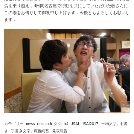
労を乗り越え，4日間名古屋で行動を共にしていただいた牧さんに
この場をお借りして御礼申し上げます．今後ともよろしくお願いし
ます．
カテゴリー:
news
research
タグ:
b4
,
JSAI
,
JSAI2017
,
平均文字
,
手書
き
,
手書き文字
,
斉藤絢基
,
発表報告