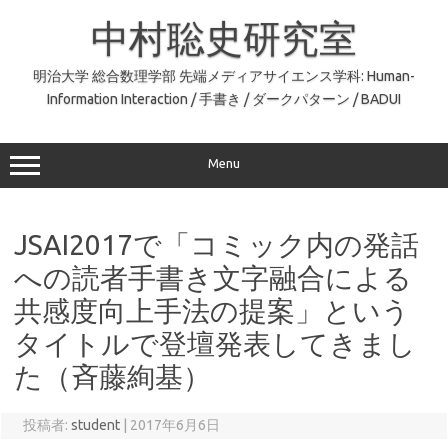
コ
ン
中村聡史研究室
テ
ン
ツ
へ
明治大学 総合数理学部 先端メディアサイエンス学科: Human-
ス
Information Interaction / 手書き / ダークパターン / BADUI
キ
ッ
プ
Menu
JSAI2017で「コミック内の発話
への読者手書き文字融合による
共感度向上手法の提案」という
タイトルで登壇発表してきまし
た（斉藤絢基）
投稿者:
student
|
2017年6月6日