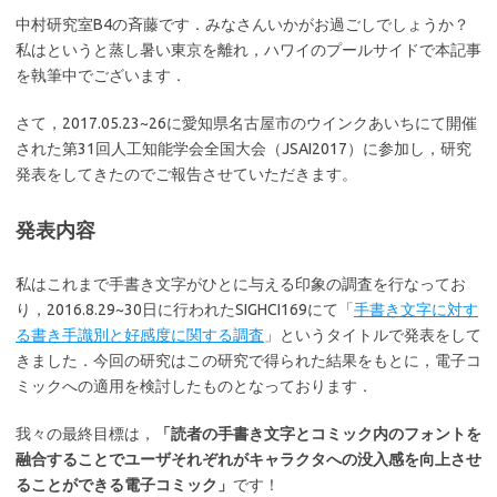
中村研究室B4の斉藤です．みなさんいかがお過ごしでしょうか？
私はというと蒸し暑い東京を離れ，ハワイのプールサイドで本記事
を執筆中でございます．
さて，2017.05.23~26に愛知県名古屋市のウインクあいちにて開催
された第31回人工知能学会全国大会（JSAI2017）に参加し，研究
発表をしてきたのでご報告させていただきます。
発表内容
私はこれまで手書き文字がひとに与える印象の調査を行なってお
り，2016.8.29~30日に行われたSIGHCI169にて「
手書き文字に対す
る書き手識別と好感度に関する調査
」というタイトルで発表をして
きました．今回の研究はこの研究で得られた結果をもとに，電子コ
ミックへの適用を検討したものとなっております．
我々の最終目標は，
「読者の手書き文字とコミック内のフォントを
融合することでユーザそれぞれがキャラクタへの没入感を向上させ
ることができる電子コミック」
です！