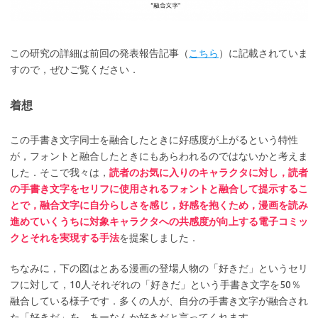
この研究の詳細は前回の発表報告記事（
こちら
）に記載されていま
すので，ぜひご覧ください．
着想
この手書き文字同士を融合したときに好感度が上がるという特性
が，フォントと融合したときにもあらわれるのではないかと考えま
した．そこで我々は，
読者のお気に入りのキャラクタに対し，読者
の手書き文字をセリフに使用されるフォントと融合して提示するこ
とで，融合文字に自分らしさを感じ，好感を抱くため，漫画を読み
進めていくうちに対象キャラクタへの共感度が向上する電子コミッ
クとそれを実現する手法
を提案しました．
ちなみに，下の図はとある漫画の登場人物の「好きだ」というセリ
フに対して，10人それぞれの「好きだ」という手書き文字を50％
融合している様子です．多くの人が、自分の手書き文字が融合され
た「好きだ」を、あーなんか好きだと言ってくれます。