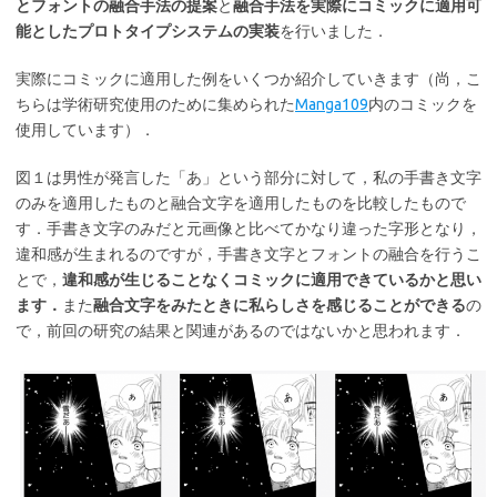
とフォントの融合手法の提案
と
融合手法を実際にコミックに適用可
能としたプロトタイプシステムの実装
を行いました．
実際にコミックに適用した例をいくつか紹介していきます（尚，こ
ちらは学術研究使用のために集められた
Manga109
内のコミックを
使用しています）．
図１は男性が発言した「あ」という部分に対して，私の手書き文字
のみを適用したものと融合文字を適用したものを比較したもので
す．手書き文字のみだと元画像と比べてかなり違った字形となり，
違和感が生まれるのですが，手書き文字とフォントの融合を行うこ
とで，
違和感が生じることなくコミックに適用できているかと思い
ます．
また
融合文字をみたときに私らしさを感じることができる
の
で，前回の研究の結果と関連があるのではないかと思われます．