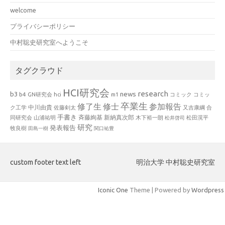
welcome
プライバシーポリシー
中村聡史研究室へようこそ
タグクラウド
HCI研究会
research
news
b3
b4
GN研究会
hci
m1
コミック
コミッ
卒業生
修了生
修士
参加報告
中川由貴
ク工学
佐藤剣太
又吉康綱
合
手書き
山浦祐明
斉藤絢基
新納真次郎
松田滉平
同研究会
木下裕一朗
松井啓司
研究
発表報告
牧良樹
田島一樹
関口祐豊
custom footer text left
明治大学 中村聡史研究室
Iconic One
Theme | Powered by
Wordpress