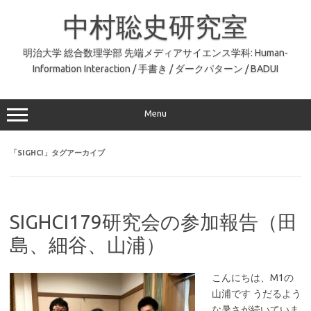
コ
ン
中村聡史研究室
テ
ン
ツ
へ
明治大学 総合数理学部 先端メディアサイエンス学科: Human-
ス
Information Interaction / 手書き / ダークパターン / BADUI
キ
ッ
プ
Menu
「
SIGHCI
」タグアーカイブ
SIGHCI179研究会の参加報告（田
島、細谷、山浦）
こんにちは、M1の
山浦です うだるよう
な暑さが続いていま