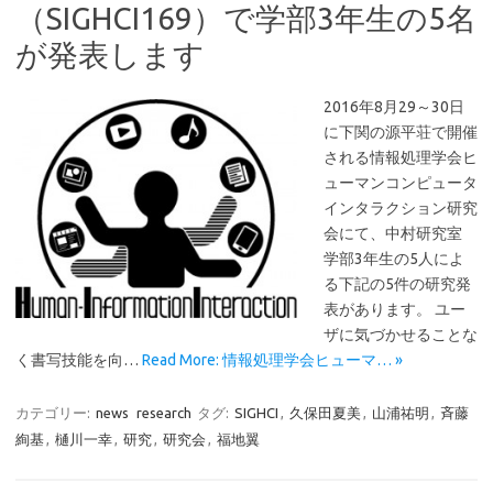
（SIGHCI169）で学部3年生の5名
が発表します
2016年8月29～30日
に下関の源平荘で開催
される情報処理学会ヒ
ューマンコンピュータ
インタラクション研究
会にて、中村研究室
学部3年生の5人によ
る下記の5件の研究発
表があります。 ユー
ザに気づかせることな
く書写技能を向…
Read More: 情報処理学会ヒューマ… »
カテゴリー:
news
research
タグ:
SIGHCI
,
久保田夏美
,
山浦祐明
,
斉藤
絢基
,
樋川一幸
,
研究
,
研究会
,
福地翼