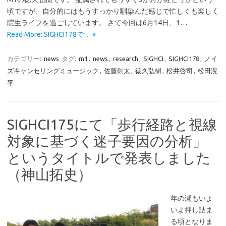
頃ですが、自分的にはもうすっかり馴染んだ感じで忙しくも楽しく
院生ライフを過ごしています。 さて今回は6月14日、1…
Read More: SIGHCI178で… »
カテゴリー:
news
タグ:
m1
,
news
,
research
,
SIGHCI
,
SIGHCI178
,
ノイ
ズキャンセリングミュージック
,
佐藤剣太
,
徳久弘樹
,
松井啓司
,
松田滉
平
SIGHCI175にて「歩行経路と視線
対象に基づく迷子要因の分析」
というタイトルで発表しました
（神山拓史）
年の瀬もいよ
いよ押し詰ま
る頃となりま