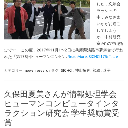
した．忘年会
ラッシュの
中，みなさま
いかがお過ご
しでしょう
か．中村研究
室 M1の神山拓
史です． この度，2017年11月1〜2日に兵庫県淡路市夢舞台で行わ
れた「第175回ヒューマンコンピ…
Read More: SIGHCI175に… »
カテゴリー:
news
research
タグ:
SIGHCI
,
神山拓史
,
視線
,
迷子
久保田夏美さんが情報処理学会
ヒューマンコンピュータインタ
ラクション研究会 学生奨励賞受
賞