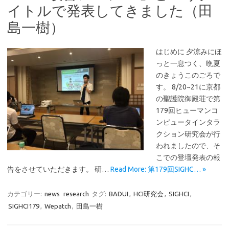
イトルで発表してきました（田
島一樹）
はじめに 夕涼みにほ
っと一息つく、晩夏
のきょうこのごろで
す。 8/20~21に京都
の聖護院御殿荘で第
179回ヒューマンコ
ンピュータインタラ
クション研究会が行
われましたので、そ
こでの登壇発表の報
告をさせていただきます。 研…
Read More: 第179回SIGHC… »
カテゴリー:
news
research
タグ:
BADUI
,
HCI研究会
,
SIGHCI
,
SIGHCI179
,
Wepatch
,
田島一樹