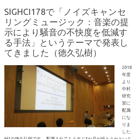
SIGHCI178で「ノイズキャンセ
リングミュージック：音楽の提
示により騒音の不快度を低減す
る手法」というテーマで発表し
てきました（徳久弘樹）
2018
年度
より
中村
研究
室に
配属
にな
りま
した
M1の徳久弘樹です。 配属されてもうすぐ3か月が経とうかという