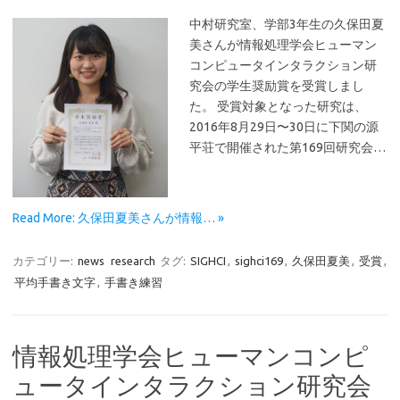
中村研究室、学部3年生の久保田夏
美さんが情報処理学会ヒューマン
コンピュータインタラクション研
究会の学生奨励賞を受賞しまし
た。 受賞対象となった研究は、
2016年8月29日〜30日に下関の源
平荘で開催された第169回研究会…
Read More: 久保田夏美さんが情報… »
カテゴリー:
news
research
タグ:
SIGHCI
,
sighci169
,
久保田夏美
,
受賞
,
平均手書き文字
,
手書き練習
情報処理学会ヒューマンコンピ
ュータインタラクション研究会