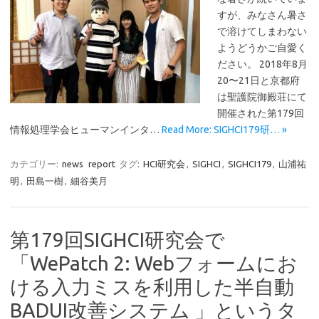
すが、みなさん暑さ
で溶けてしまわない
ようどうかご自愛く
ださい。 2018年8月
20〜21日と京都府
は聖護院御殿荘にて
開催された第179回
情報処理学会ヒューマンインタ…
Read More: SIGHCI179研… »
カテゴリー:
news
report
タグ:
HCI研究会
,
SIGHCI
,
SIGHCI179
,
山浦祐
明
,
田島一樹
,
細谷美月
第179回SIGHCI研究会で
「WePatch 2: Webフォームにお
ける入力ミスを利用した半自動
BADUI改善システム 」というタ