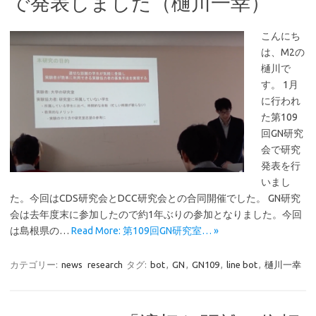
で発表しました（樋川一幸）
こんにち
は、M2の
樋川で
す。 1月
に行われ
た第109
回GN研究
会で研究
発表を行
いまし
た。今回はCDS研究会とDCC研究会との合同開催でした。 GN研究
会は去年度末に参加したので約1年ぶりの参加となりました。今回
は島根県の…
Read More: 第109回GN研究室… »
カテゴリー:
news
research
タグ:
bot
,
GN
,
GN109
,
line bot
,
樋川一幸