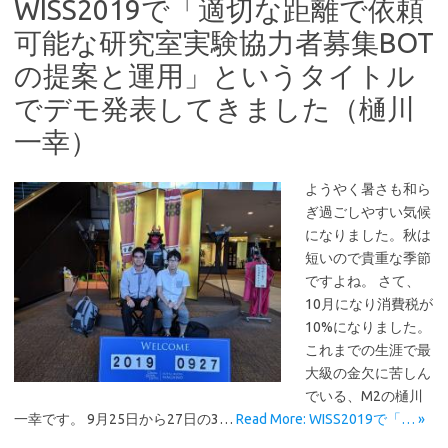
WISS2019で「適切な距離で依頼
可能な研究室実験協力者募集BOT
の提案と運用」というタイトル
でデモ発表してきました（樋川
一幸）
ようやく暑さも和ら
ぎ過ごしやすい気候
になりました。秋は
短いので貴重な季節
ですよね。 さて、
10月になり消費税が
10%になりました。
これまでの生涯で最
大級の金欠に苦しん
でいる、M2の樋川
一幸です。 9月25日から27日の3…
Read More: WISS2019で「… »