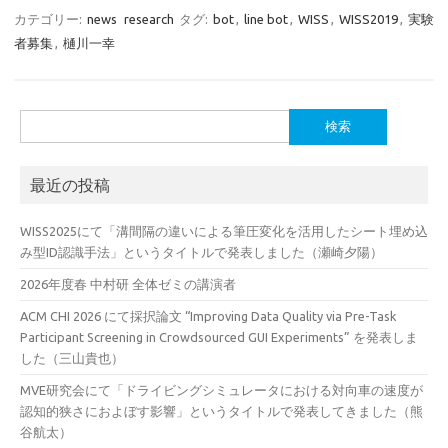
カテゴリー:
news
research
タグ:
bot
,
line bot
,
WISS
,
WISS2019
,
実験
者募集
,
樋川一幸
検
索:
最近の投稿
WISS2025にて「溝間隔の違いによる筆圧変化を活用したシート埋め込
み型ID認識手法」というタイトルで発表しました（瀬崎夕陽）
2026年度春 中村研 全体ゼミの講演者
ACM CHI 2026 にて採択論文 “Improving Data Quality via Pre-Task
Participant Screening in Crowdsourced GUI Experiments” を発表しま
した（三山貴也）
MVE研究会にて「ドライビングシミュレータにおける対向車の速度が
認知的狭さにおよぼす影響」というタイトルで発表してきました（熊
谷航太）