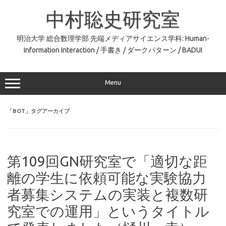
コ
ン
中村聡史研究室
テ
ン
ツ
へ
明治大学 総合数理学部 先端メディアサイエンス学科: Human-
ス
Information Interaction / 手書き / ダークパターン / BADUI
キ
ッ
プ
Menu
「
BOT
」タグアーカイブ
第109回GN研究室で「適切な距
離の学生に依頼可能な実験協力
者募集システムの実装と複数研
究室での運用」というタイトル