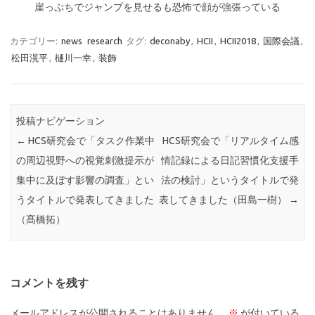
崖っぷちでジャンプを見せるも恐怖で顔が強張っている
カテゴリー:
news
research
タグ:
deconaby
,
HCII
,
HCII2018
,
国際会議
,
松田滉平
,
樋川一幸
,
装飾
投稿ナビゲーション
←
HCS研究会で「タスク作業中
HCS研究会で「リアルタイム感
の周辺視野への視覚刺激提示が
情記録による日記習慣化支援手
集中に及ぼす影響の調査」とい
法の検討」というタイトルで発
うタイトルで発表してきました
表してきました（田島一樹）
→
（髙橋拓）
コメントを残す
メールアドレスが公開されることはありません。
※
が付いている