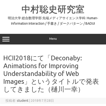
コ
ン
中村聡史研究室
テ
ン
ツ
へ
明治大学 総合数理学部 先端メディアサイエンス学科: Human-
ス
Information Interaction / 手書き / ダークパターン / BADUI
キ
ッ
プ
Menu
HCII2018にて「Deconaby:
Animations for Improving
Understandability of Web
Images」というタイトルで発表
してきました（樋川一幸）
投稿者:
student
|
2018年7月28日