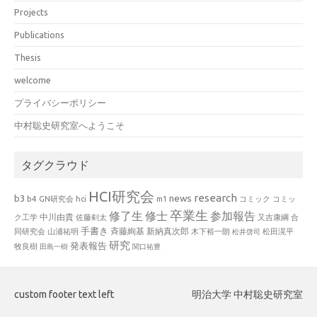
Projects
Publications
Thesis
welcome
プライバシーポリシー
中村聡史研究室へようこそ
タグクラウド
HCI研究会
research
news
b3
b4
GN研究会
hci
m1
コミック
コミッ
卒業生
修了生
修士
参加報告
中川由貴
ク工学
佐藤剣太
又吉康綱
合
手書き
山浦祐明
斉藤絢基
新納真次郎
松田滉平
同研究会
木下裕一朗
松井啓司
研究
発表報告
牧良樹
田島一樹
関口祐豊
custom footer text left
明治大学 中村聡史研究室