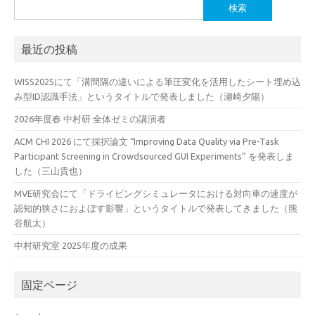
検
索:
最近の投稿
WISS2025にて「溝間隔の違いによる筆圧変化を活用したシート埋め込
み型ID認識手法」というタイトルで発表しました（瀬崎夕陽）
2026年度春 中村研 全体ゼミの講演者
ACM CHI 2026 にて採択論文 “Improving Data Quality via Pre-Task
Participant Screening in Crowdsourced GUI Experiments” を発表しま
した（三山貴也）
MVE研究会にて「ドライビングシミュレータにおける対向車の速度が
認知的狭さにおよぼす影響」というタイトルで発表してきました（熊
谷航太）
中村研究室 2025年度の成果
固定ページ