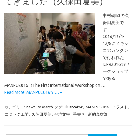
てきました（久保田夏美）
中村研B3の久
保田夏美で
す！
2016/12/4-
12/8にメキシ
コのカンクン
で行われた，
ICPR2016のワ
ークショップ
である
MANPU2016（The First International Workshop on …
Read More: MANPU2016で… »
カテゴリー:
news
research
タグ:
illustvator
,
MANPU 2016
,
イラスト
,
コミック工学
,
久保田夏美
,
平均文字
,
手書き
,
新納真次郎