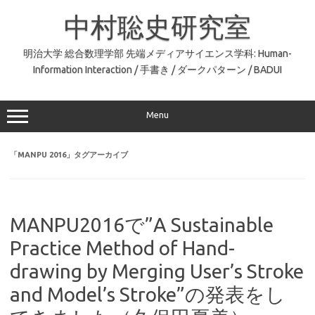
コ
ン
中村聡史研究室
テ
ン
ツ
へ
明治大学 総合数理学部 先端メディアサイエンス学科: Human-
ス
Information Interaction / 手書き / ダークパターン / BADUI
キ
ッ
プ
Menu
「
MANPU 2016
」タグアーカイブ
MANPU2016で”A Sustainable
Practice Method of Hand-
drawing by Merging User’s Stroke
and Model’s Stroke”の発表をし