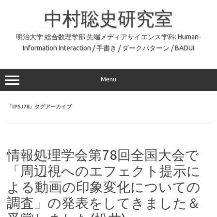
コ
ン
中村聡史研究室
テ
ン
ツ
へ
明治大学 総合数理学部 先端メディアサイエンス学科: Human-
ス
Information Interaction / 手書き / ダークパターン / BADUI
キ
ッ
プ
Menu
「
IPSJ78
」タグアーカイブ
情報処理学会第78回全国大会で
「周辺視へのエフェクト提示に
よる動画の印象変化についての
調査」の発表をしてきました＆