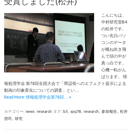
受賞しました(松井)
こんにちは、
中村研究室B4
の松井です。
つい先日パソ
コンのデータ
が概ね吹き飛
んで頭の中が
真っ白です。
心機一転がん
ばります。 情
報処理学会 第78回全国大会で「周辺視へのエフェクト提示による
動画の印象変化についての調査」とい…
Read More: 情報処理学会第78回… »
カテゴリー:
news
research
タグ:
b3
,
ipsj78
,
research
,
参加報告
,
松井
啓司
,
研究