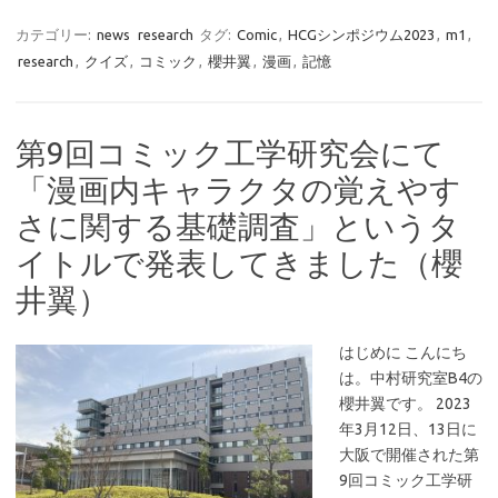
カテゴリー:
news
research
タグ:
Comic
,
HCGシンポジウム2023
,
m1
,
research
,
クイズ
,
コミック
,
櫻井翼
,
漫画
,
記憶
第9回コミック工学研究会にて
「漫画内キャラクタの覚えやす
さに関する基礎調査」というタ
イトルで発表してきました（櫻
井翼）
はじめに こんにち
は。中村研究室B4の
櫻井翼です。 2023
年3月12日、13日に
大阪で開催された第
9回コミック工学研