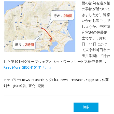
桃の節句も過ぎ桜
の季節が近づいて
きましたが、皆様
いかがお過ごしで
しょうか。中村研
究室B4の佐藤剣
太です。 3月10
日、11日にかけ
て東京都町田市の
玉川学園にて行わ
れた第101回グループウェアとネットワークサービス研究発表…
Read More: SIGGN101で「… »
カテゴリー:
news
research
タグ:
b4
,
news
,
research
,
siggn101
,
佐藤
剣太
,
参加報告
,
研究
,
記憶
検
索: