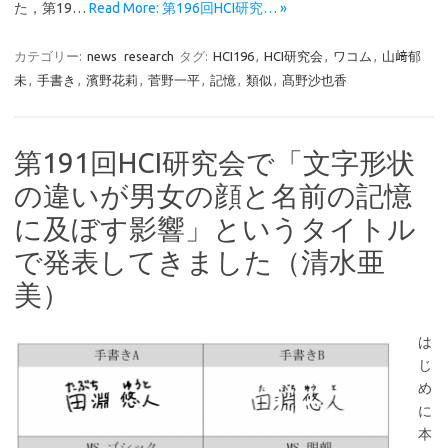
た，第19…
Read More: 第196回HCI研究… »
カテゴリー:
news
research
タグ:
HCI196
,
HCI研究会
,
ワコム
,
山﨑郁
未
,
手書き
,
濱野花莉
,
菅野一平
,
記憶
,
類似
,
髙野沙也香
第191回HCI研究会で「文字形状
の違いが男女の顔と名前の記憶
に及ぼす影響」というタイトル
で発表してきました（清水亜
美）
は
じ
め
に
本