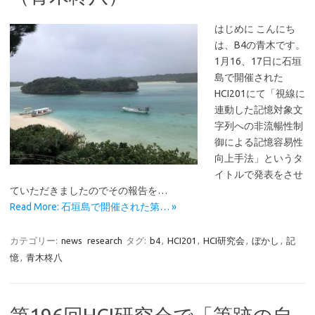
はじめに こんにち
は、B4の青木です。
1月16、17日に石垣
島で開催された
HCI201にて「視線に
連動した記憶対象文
字列への非流暢性制
御による記憶容易性
向上手法」というタ
イトルで発表をさせ
ていただきましたのでその報告を…
Read More: 石垣島で開催された第… »
カテゴリー:
news
research
タグ:
b4
,
HCI201
,
HCI研究会
,
ぼかし
,
記
憶
,
青木柊八