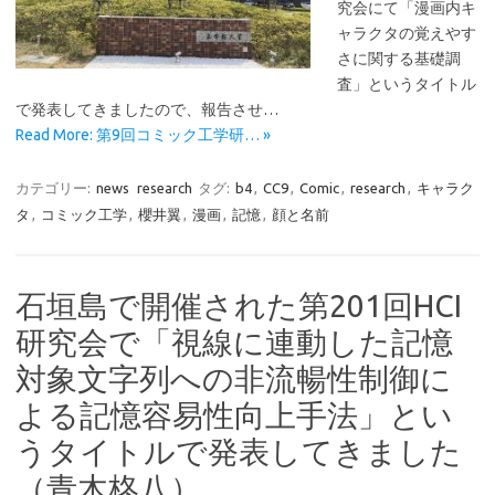
究会にて「漫画内キ
ャラクタの覚えやす
さに関する基礎調
査」というタイトル
で発表してきましたので、報告させ…
Read More: 第9回コミック工学研… »
カテゴリー:
news
research
タグ:
b4
,
CC9
,
Comic
,
research
,
キャラク
タ
,
コミック工学
,
櫻井翼
,
漫画
,
記憶
,
顔と名前
石垣島で開催された第201回HCI
研究会で「視線に連動した記憶
対象文字列への非流暢性制御に
よる記憶容易性向上手法」とい
うタイトルで発表してきました
（青木柊八）