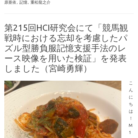
原亜依
,
記憶
,
重松龍之介
第215回HCI研究会にて「競馬観
戦時における忘却を考慮したパ
ズル型勝負服記憶支援手法のレ
ース映像を用いた検証」を発表
しました（宮崎勇輝）
こ
ん
に
ち
は
！
M
1