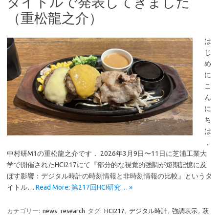
タイトルで発表してきました
（重松龍之介）
は
じ
め
に
こ
ん
に
ち
は
，
中村研M1の重松龍之介です． 2026年3月9日〜11日に芝浦工業大
学で開催されたHCI217にて『部分的な視覚的強調が短期記憶に及
ぼす影響：デジタル時計の時刻情報と非時刻情報の比較』というタ
イトル…
Read More: 第217回HCI研究… »
カテゴリー:
news
research
タグ:
HCI217
,
デジタル時計
,
強調表示
,
萩