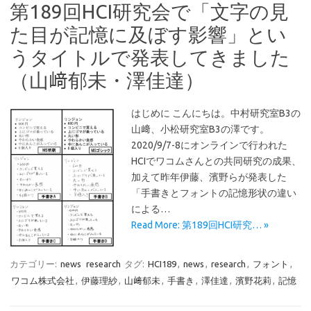
第189回HCI研究会で「文字の見
た目が記憶に及ぼす影響」とい
うタイトルで発表してきました
（山﨑郁未・澤佳達）
はじめに こんにちは。中村研究室B3の
山﨑、小松研究室B3の澤です。
2020/9/7-8にオンラインで行われた
HCIでワコムさんとの共同研究の成果、
加えて昨年伊藤、濱野らが発表した
「手書きとフォントの記憶形状の違い
による…
Read More: 第189回HCI研究… »
カテゴリー:
news
research
タグ:
HCI189
,
news
,
research
,
フォント
,
ワコム株式会社
,
伊藤理紗
,
山﨑郁未
,
手書き
,
澤佳達
,
濱野花莉
,
記憶