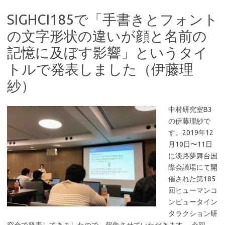
SIGHCI185で「手書きとフォント
の文字形状の違いが顔と名前の
記憶に及ぼす影響」というタイ
トルで発表しました（伊藤理
紗）
中村研究室B3
の伊藤理紗で
す。2019年12
月10日〜11日
に淡路夢舞台国
際会議場にて開
催された第185
回ヒューマンコ
ンピュータイン
タラクション研