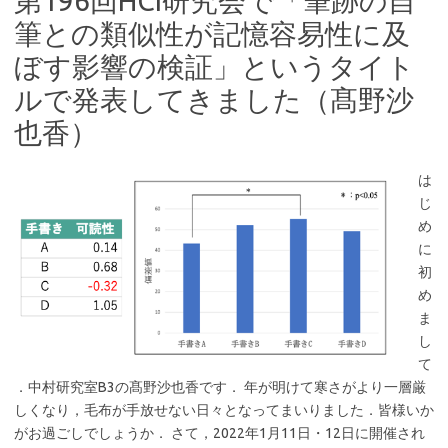
第196回HCI研究会で「筆跡の自
筆との類似性が記憶容易性に及
ぼす影響の検証」というタイト
ルで発表してきました（髙野沙
也香）
は
じ
め
に
初
め
ま
し
て
．中村研究室B3の髙野沙也香です． 年が明けて寒さがより一層厳
しくなり，毛布が手放せない日々となってまいりました．皆様いか
がお過ごしでしょうか． さて，2022年1月11日・12日に開催され