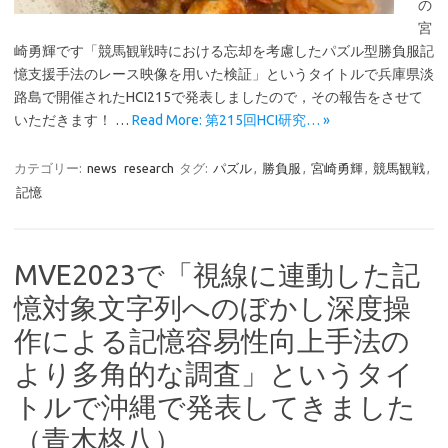
の
宮
崎勇輝です「競馬観戦時における忘却を考慮したパズル型勝負服記
憶支援手法のレース映像を用いた検証」というタイトルで兵庫県淡
路島で開催されたHCI215で発表しましたので，その報告をさせて
いただきます！ …
Read More: 第215回HCI研究… »
カテゴリー:
news
research
タグ:
パズル
,
勝負服
,
宮崎勇輝
,
競馬観戦
,
記憶
MVE2023で「視線に連動した記
憶対象文字列へのぼかし深度操
作による記憶容易性向上手法の
より多角的な調査」というタイ
トルで沖縄で発表してきました
（青木柊八）