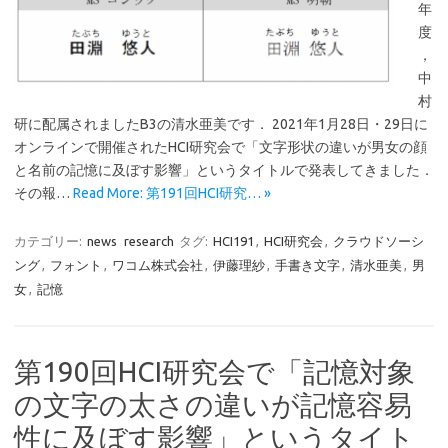
年
度
，
中
村
研に配属されましたB3の清水亜美です． 2021年1月28日・29日に
オンラインで開催されたHCI研究会で「文字形状の違いが男女の顔
と名前の記憶に及ぼす影響」というタイトルで発表してきました．
その報…
Read More: 第191回HCI研究… »
カテゴリー:
news
research
タグ:
HCI191
,
HCI研究会
,
クラウドソーシ
ング
,
フォント
,
ワコム株式会社
,
伊藤理紗
,
手書き文字
,
清水亜美
,
男
女
,
記憶
第190回HCI研究会で「記憶対象
の文字の太さの違いが記憶容易
性に及ぼす影響」というタイト