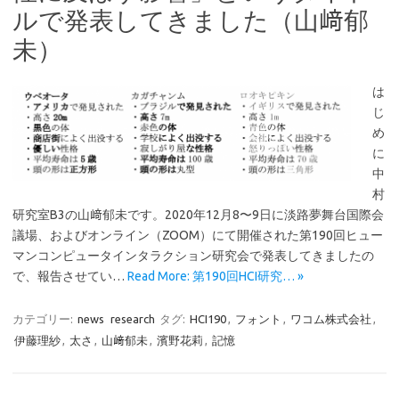
ルで発表してきました（山﨑郁
未）
は
じ
め
に
中
村
研究室B3の山﨑郁未です。2020年12月8〜9日に淡路夢舞台国際会
議場、およびオンライン（ZOOM）にて開催された第190回ヒュー
マンコンピュータインタラクション研究会で発表してきましたの
で、報告させてい…
Read More: 第190回HCI研究… »
カテゴリー:
news
research
タグ:
HCI190
,
フォント
,
ワコム株式会社
,
伊藤理紗
,
太さ
,
山﨑郁未
,
濱野花莉
,
記憶