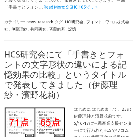
究会で発表してきましたので、報告させていただきます。 今回
「手書きとフォン…
Read More: SIGHCI185で… »
カテゴリー:
news
research
タグ:
HCI研究会
,
フォント
,
ワコム株式会
社
,
伊藤理紗
,
共同研究
,
斉藤絢基
,
記憶
HCS研究会にて「手書きとフォ
ントの文字形状の違いによる記
憶効果の比較」というタイトル
で発表してきました（伊藤理
紗・濱野花莉）
はじめに はじめまして。B3の
伊藤理紗と濱野花莉です。
5/16-17に沖縄産業支援センタ
ーにて行われたHCSでワコム