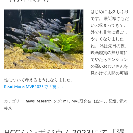
はじめに お久しぶり
です。 最近寒さもだ
いぶ収まってきて、
外でも非常に過ごし
やすくなりました
ね。 私は先日の夜、
映画鑑賞の帰り道に
てやたらテンション
の高いおじいさんを
見かけて人間の可能
性について考えるようになりました。 …
Read More: MVE2023で「視… »
カテゴリー:
news
research
タグ:
m1
,
MVE研究会
,
ぼかし
,
記憶
,
青木
柊八
HCGシンポジウム2023にて「漫