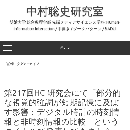
コ
ン
中村聡史研究室
テ
ン
ツ
へ
明治大学 総合数理学部 先端メディアサイエンス学科: Human-
ス
Information Interaction / 手書き / ダークパターン / BADUI
キ
ッ
プ
Menu
「
記憶
」タグアーカイブ
第217回HCI研究会にて「部分的
な視覚的強調が短期記憶に及ぼ
す影響：デジタル時計の時刻情
報と非時刻情報の比較」という