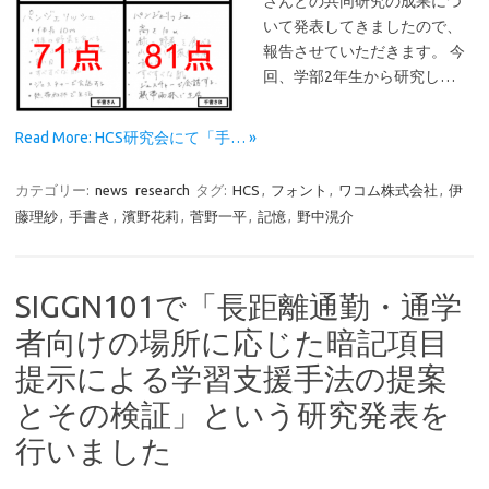
さんとの共同研究の成果につ
いて発表してきましたので、
報告させていただきます。 今
回、学部2年生から研究し…
Read More: HCS研究会にて「手… »
カテゴリー:
news
research
タグ:
HCS
,
フォント
,
ワコム株式会社
,
伊
藤理紗
,
手書き
,
濱野花莉
,
菅野一平
,
記憶
,
野中滉介
SIGGN101で「長距離通勤・通学
者向けの場所に応じた暗記項目
提示による学習支援手法の提案
とその検証」という研究発表を
行いました