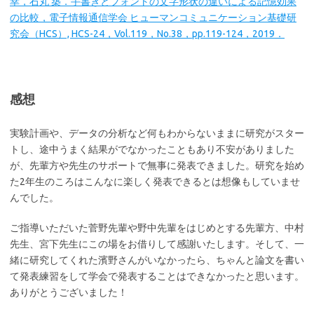
幸，石丸 築．手書きとフォントの文字形状の違いによる記憶効果
の比較，電子情報通信学会 ヒューマンコミュニケーション基礎研
究会（HCS）, HCS-24，Vol.119，No.38，pp.119-124，2019．
感想
実験計画や、データの分析など何もわからないままに研究がスター
トし、途中うまく結果がでなかったこともあり不安がありました
が、先輩方や先生のサポートで無事に発表できました。研究を始め
た2年生のころはこんなに楽しく発表できるとは想像もしていませ
んでした。
ご指導いただいた菅野先輩や野中先輩をはじめとする先輩方、中村
先生、宮下先生にこの場をお借りして感謝いたします。そして、一
緒に研究してくれた濱野さんがいなかったら、ちゃんと論文を書い
て発表練習をして学会で発表することはできなかったと思います。
ありがとうございました！