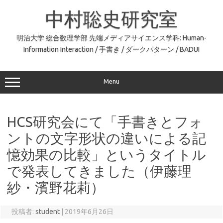
コ
ン
中村聡史研究室
テ
ン
ツ
へ
明治大学 総合数理学部 先端メディアサイエンス学科: Human-
ス
Information Interaction / 手書き / ダークパターン / BADUI
キ
ッ
プ
Menu
HCS研究会にて「手書きとフォ
ントの文字形状の違いによる記
憶効果の比較」というタイトル
で発表してきました（伊藤理
紗・濱野花莉）
投稿者:
student
|
2019年6月26日