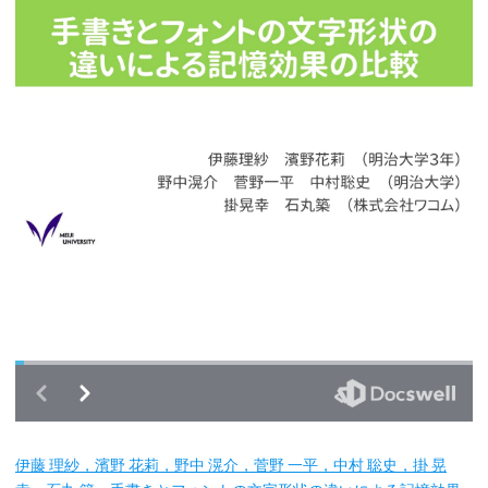
伊藤 理紗，濱野 花莉，野中 滉介，菅野 一平，中村 聡史，掛 晃