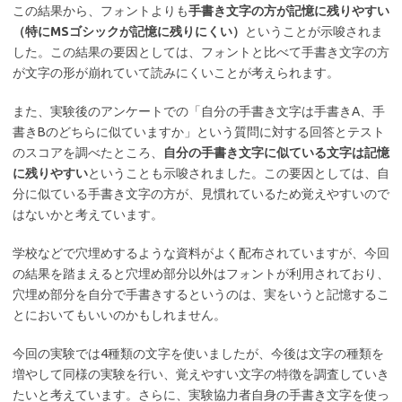
この結果から、フォントよりも
手書き文字の方が記憶に残りやすい
（特にMSゴシックが記憶に残りにくい）
ということが示唆されま
した。この結果の要因としては、フォントと比べて手書き文字の方
が文字の形が崩れていて読みにくいことが考えられます。
また、実験後のアンケートでの「自分の手書き文字は手書きA、手
書きBのどちらに似ていますか」という質問に対する回答とテスト
のスコアを調べたところ、
自分の手書き文字に似ている文字は記憶
に残りやすい
ということも示唆されました。この要因としては、自
分に似ている手書き文字の方が、見慣れているため覚えやすいので
はないかと考えています。
学校などで穴埋めするような資料がよく配布されていますが、今回
の結果を踏まえると穴埋め部分以外はフォントが利用されており、
穴埋め部分を自分で手書きするというのは、実をいうと記憶するこ
とにおいてもいいのかもしれません。
今回の実験では4種類の文字を使いましたが、今後は文字の種類を
増やして同様の実験を行い、覚えやすい文字の特徴を調査していき
たいと考えています。さらに、実験協力者自身の手書き文字を使っ