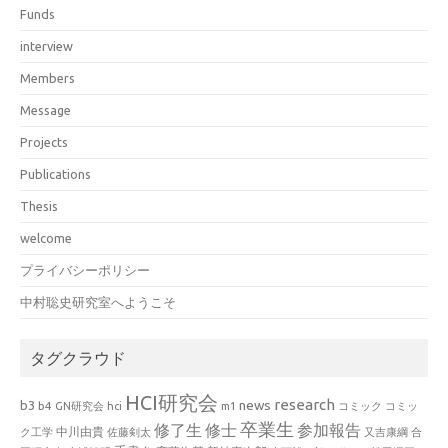
Funds
interview
Members
Message
Projects
Publications
Thesis
welcome
プライバシーポリシー
中村聡史研究室へようこそ
タグクラウド
HCI研究会
research
news
b3
b4
GN研究会
hci
m1
コミック
コミッ
卒業生
修了生
修士
参加報告
中川由貴
ク工学
佐藤剣太
又吉康綱
合