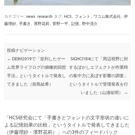
カテゴリー:
news
research
タグ:
HCS
,
フォント
,
ワコム株式会社
,
伊
藤理紗
,
手書き
,
濱野花莉
,
菅野一平
,
記憶
,
野中滉介
投稿ナビゲーション
←
DEIM2019で「並列したゲー
SIGHCI184にて「周辺視野に対
ム世界ライフログの俯瞰的回想
するぼかしエフェクトが作業時
手法」というタイトルで発表し
の集中力に及ぼす影響の調査」
てきました（前島紘希）
というタイトルで登壇発表を行
いました（山浦祐明）
→
「
HCS研究会にて「手書きとフォントの文字形状の違いに
よる記憶効果の比較」というタイトルで発表してきました
（伊藤理紗・濱野花莉）
」への3件のフィードバック