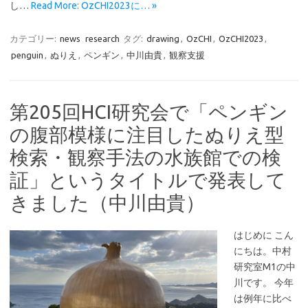
し…
Read More: OzCHI2023に… »
カテゴリー:
news
research
タグ:
drawing
,
OzCHI
,
OzCHI2023
,
penguin
,
ぬりえ
,
ペンギン
,
中川由貴
,
観察支援
第205回HCI研究会で「ペンギン
の腹部模様に注目したぬりえ型
検索・観察手法の水族館での検
証」というタイトルで発表して
きました（中川由貴）
はじめに こん
にちは。中村
研究室M1の中
川です。 今年
は例年に比べ