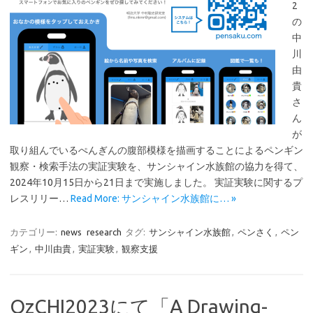
2
の
中
川
由
貴
さ
ん
が
取り組んでいるぺんぎんの腹部模様を描画することによるペンギン
観察・検索手法の実証実験を、サンシャイン水族館の協力を得て、
2024年10月15日から21日まで実施しました。 実証実験に関するプ
レスリリー…
Read More: サンシャイン水族館に… »
カテゴリー:
news
research
タグ:
サンシャイン水族館
,
ペンさく
,
ペン
ギン
,
中川由貴
,
実証実験
,
観察支援
OzCHI2023にて「A Drawing-