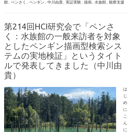
館
,
ペンさく
,
ペンギン
,
中川由貴
,
実証実験
,
描画
,
水族館
,
観察支援
第214回HCI研究会で「ペンさ
く：水族館の一般来訪者を対象
としたペンギン描画型検索シス
テムの実地検証」というタイト
ルで発表してきました（中川由
貴）
は
じ
め
に
こ
ん
に