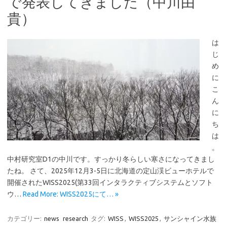
で発表してきました（中川由
貴）
は
じ
め
に
こ
ん
に
ち
は
。
中村研究室D1の中川です。すっかり冬らしい寒さになってきまし
たね。 さて、2025年12月3-5日に北海道の定山渓ビューホテルで
開催されたWISS2025(第33回インタラクティブシステムとソフト
ウ…
Read More: WISS2025にて… »
カテゴリー:
news
research
タグ:
WISS
,
WISS2025
,
サンシャイン水族