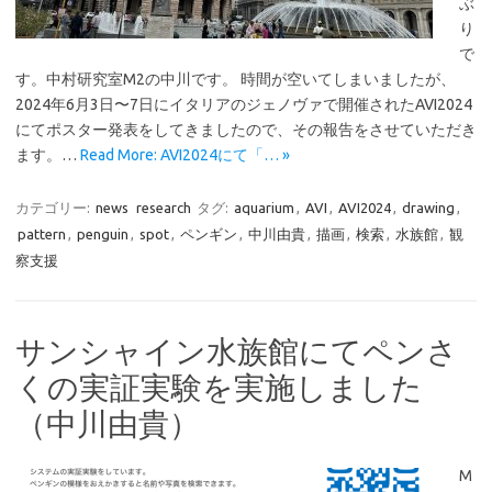
ぶ
り
で
す。中村研究室M2の中川です。 時間が空いてしまいましたが、
2024年6月3日〜7日にイタリアのジェノヴァで開催されたAVI2024
にてポスター発表をしてきましたので、その報告をさせていただき
ます。…
Read More: AVI2024にて「… »
カテゴリー:
news
research
タグ:
aquarium
,
AVI
,
AVI2024
,
drawing
,
pattern
,
penguin
,
spot
,
ペンギン
,
中川由貴
,
描画
,
検索
,
水族館
,
観
察支援
サンシャイン水族館にてペンさ
くの実証実験を実施しました
（中川由貴）
M