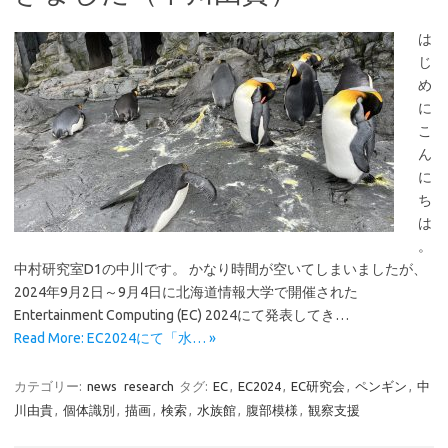
は
じ
め
に
こ
ん
に
ち
は
。
中村研究室D1の中川です。 かなり時間が空いてしまいましたが、
2024年9月2日～9月4日に北海道情報大学で開催された
Entertainment Computing (EC) 2024にて発表してき…
Read More: EC2024にて「水… »
カテゴリー:
news
research
タグ:
EC
,
EC2024
,
EC研究会
,
ペンギン
,
中
川由貴
,
個体識別
,
描画
,
検索
,
水族館
,
腹部模様
,
観察支援