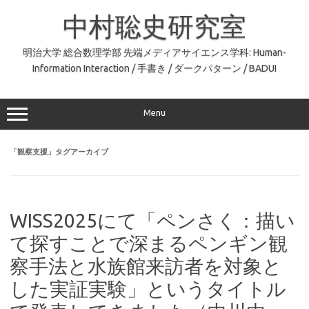
コ
ン
中村聡史研究室
テ
ン
ツ
へ
明治大学 総合数理学部 先端メディアサイエンス学科: Human-
ス
Information Interaction / 手書き / ダークパターン / BADUI
キ
ッ
プ
Menu
「
観察支援
」タグアーカイブ
WISS2025にて「ペンさく：描い
て探すことで深まるペンギン観
察手法と水族館来訪者を対象と
した実証実験」というタイトル