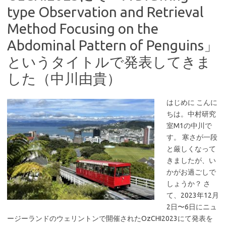
type Observation and Retrieval
Method Focusing on the
Abdominal Pattern of Penguins」
というタイトルで発表してきま
した（中川由貴）
はじめに こんに
ちは。中村研究
室M1の中川で
す。 寒さが一段
と厳しくなって
きましたが、い
かがお過ごしで
しょうか？ さ
て、2023年12月
2日〜6日にニュ
ージーランドのウェリントンで開催されたOzCHI2023にて発表を