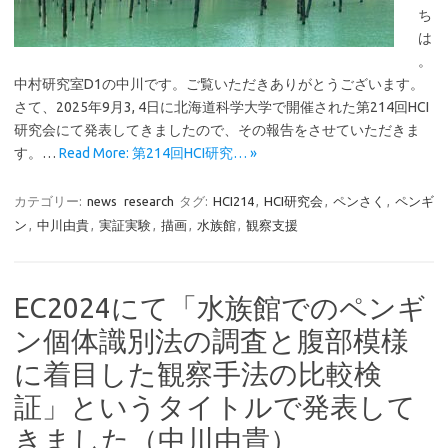
ち
は
。
中村研究室D1の中川です。ご覧いただきありがとうございます。
さて、2025年9月3, 4日に北海道科学大学で開催された第214回HCI
研究会にて発表してきましたので、その報告をさせていただきま
す。…
Read More: 第214回HCI研究… »
カテゴリー:
news
research
タグ:
HCI214
,
HCI研究会
,
ペンさく
,
ペンギ
ン
,
中川由貴
,
実証実験
,
描画
,
水族館
,
観察支援
EC2024にて「水族館でのペンギ
ン個体識別法の調査と腹部模様
に着目した観察手法の比較検
証」というタイトルで発表して
きました（中川由貴）