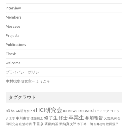
interview
Members
Message
Projects
Publications
Thesis
welcome
プライバシーポリシー
中村聡史研究室へようこそ
タグクラウド
HCI研究会
research
news
b3
b4
GN研究会
hci
m1
コミック
コミッ
卒業生
修了生
修士
参加報告
中川由貴
ク工学
佐藤剣太
又吉康綱
合
手書き
山浦祐明
斉藤絢基
新納真次郎
松田滉平
同研究会
木下裕一朗
松井啓司