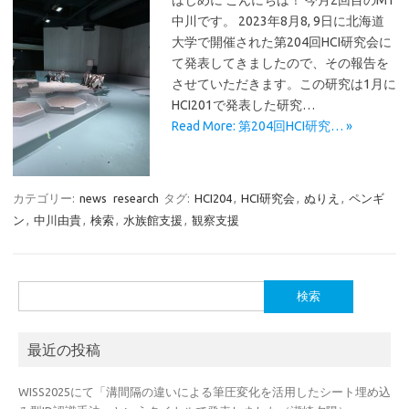
はじめに こんにちは！ 今月2回目のM1
中川です。 2023年8月8, 9日に北海道
大学で開催された第204回HCI研究会に
て発表してきましたので、その報告を
させていただきます。この研究は1月に
HCI201で発表した研究…
Read More: 第204回HCI研究… »
カテゴリー:
news
research
タグ:
HCI204
,
HCI研究会
,
ぬりえ
,
ペンギ
ン
,
中川由貴
,
検索
,
水族館支援
,
観察支援
検
索:
最近の投稿
WISS2025にて「溝間隔の違いによる筆圧変化を活用したシート埋め込