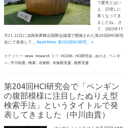
て暖冬とはい
え、日増しに
寒くなってき
ましたね。 さ
て、2023年11
月21, 22日に淡路島夢舞台国際会議場で開催された第205回HCI研究
会にて発表して…
Read More: 第205回HCI研究… »
カテゴリー:
news
research
タグ:
HCI205
,
HCI研究会
,
ぬりえ
,
ペンギ
ン
,
中川由貴
,
検索
,
水族館
,
水族館支援
,
観察支援
第204回HCI研究会で「ペンギン
の腹部模様に注目したぬりえ型
検索手法」というタイトルで発
表してきました（中川由貴）