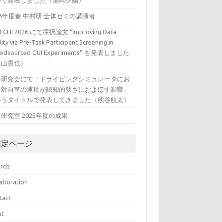
ルで発表しました（瀬崎夕陽）
26年度春 中村研 全体ゼミの講演者
 CHI 2026 にて採択論文 “Improving Data
ity via Pre-Task Participant Screening in
wdsourced GUI Experiments” を発表しました
三山貴也）
VE研究会にて「ドライビングシミュレータにお
る対向車の速度が認知的狭さにおよぼす影響」
いうタイトルで発表してきました（熊谷航太）
研究室 2025年度の成果
固定ページ
rds
laboration
tact
nt