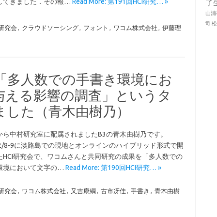
してきました．その報…
Read More: 第191回HCI研究… »
了
山浦
司
I研究会
,
クラウドソーシング
,
フォント
,
ワコム株式会社
,
伊藤理
会で「多人数での手書き環境にお
与える影響の調査」というタ
ました（青木由樹乃）
から中村研究室に配属されましたB3の青木由樹乃です。
/12/8-9に淡路島での現地とオンラインのハイブリッド形式で開
たHCI研究会で、ワコムさんと共同研究の成果を「多人数での
環境において文字の…
Read More: 第190回HCI研究… »
I研究会
,
ワコム株式会社
,
又吉康綱
,
古市冴佳
,
手書き
,
青木由樹