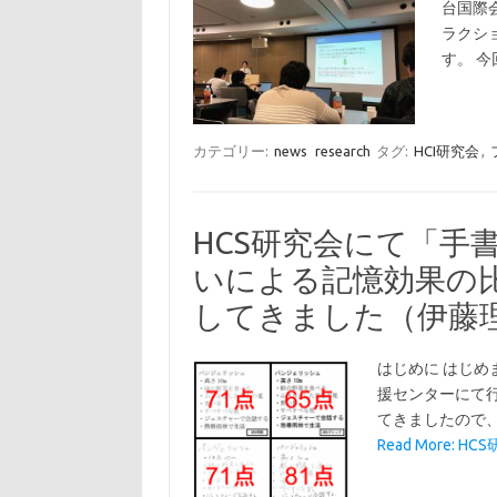
台国際
ラクシ
す。 
カテゴリー:
news
research
タグ:
HCI研究会
,
HCS研究会にて「手
いによる記憶効果の
してきました（伊藤
はじめに はじめ
援センターにて
てきましたので、
Read More: 