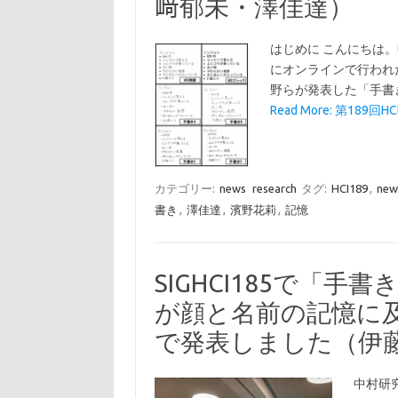
﨑郁未・澤佳達）
はじめに こんにちは。中
にオンラインで行われ
野らが発表した「手書
Read More: 第189回H
カテゴリー:
news
research
タグ:
HCI189
,
new
書き
,
澤佳達
,
濱野花莉
,
記憶
SIGHCI185で「
が顔と名前の記憶に
で発表しました（伊
中村研究