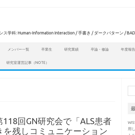
man-Information Interaction / 手書き / ダークパターン / BAD
メンバー一覧
卒業生
研究業績
卒論・修論
年度報
研究室運営記事（NOTE）
検
索:
18回GN研究会で「ALS患者
WI
きを残しコミュニケーション
用