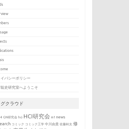
ds
rview
bers
sage
jects
lications
sis
come
ライバシーポリシー
村聡史研究室へようこそ
タグクラウド
HCI研究会
news
b4
GN研究会
hci
m1
修
earch
中川由貴
コミック
コミック工学
佐藤剣太