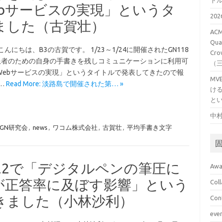
ト
bサービスの実現」というタ
20
ました（古賀壮）
ACM
Qual
こんにちは、B3の古賀です。 1/23～1/24に開催されたGN118
Cro
S患者のための自身の手書きを残しコミュニケーションに利用可
（
Webサービスの実現」というタイトルで発表してきたので報
M
…
Read More: 淡路島で開催された第… »
け
と
中村
GN研究会
,
news
,
ワコム株式会社
,
古賀壮
,
平均手書き文字
022で「デジタルペンの筆圧に
Awa
が正答率に及ぼす影響」という
Col
きました（小林沙利）
Con
eve