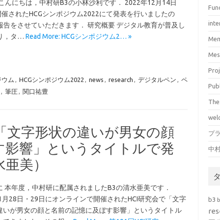
こんにちは，中村研B3の小林沙利です． 2022年12月14日
Fun
開催されたHCGシンポジウム2022にて発表を行いましたの
inte
報告をさせていただきます． 研究概要 デジタル教育が普及し
り，タ…
Read More: HCGシンポジウム2… »
Mem
Mes
Pro
ジウム
,
HCGシンポジウム2022
,
news
,
research
,
デジタルペン
,
ペ
Pub
,
筆圧
,
関口祐豊
The
wel
会で「文字形状の違いが男女の顔
プ
す影響」というタイトルで発
中
水亜美）
に 本年度，中村研に配属されましたB3の清水亜美です．
年1月28日・29日にオンラインで開催されたHCI研究会で「文字
b3
違いが男女の顔と名前の記憶に及ぼす影響」というタイトル
res