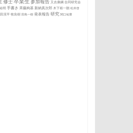
卒業生
生
修士
参加報告
又吉康綱
合同研究会
手書き
祐明
斉藤絢基
新納真次郎
木下裕一朗
松井啓
研究
発表報告
松田滉平
牧良樹
田島一樹
関口祐豊