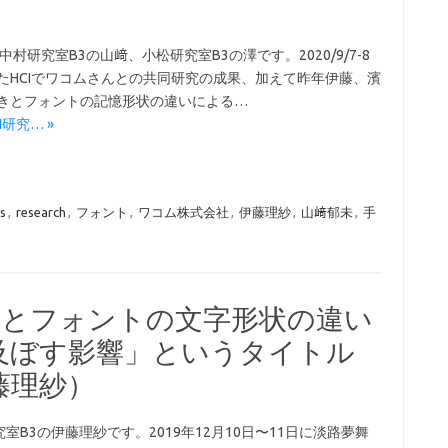
村研究室B3の山﨑、小松研究室B3の澤です。2020/9/7-8
たHCIでワコムさんとの共同研究の成果、加えて昨年伊藤、濱
きとフォントの記憶形状の違いによる…
CI研究… »
s
,
research
,
フォント
,
ワコム株式会社
,
伊藤理紗
,
山﨑郁未
,
手
手書きとフォントの文字形状の違い
及ぼす影響」というタイトル
藤理紗）
室B3の伊藤理紗です。2019年12月10日〜11日に淡路夢舞