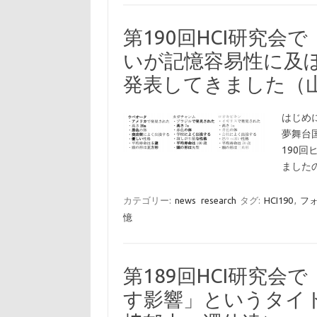
第190回HCI研究
いが記憶容易性に及
発表してきました（
はじめに
夢舞台
190
ました
カテゴリー:
news
research
タグ:
HCI190
,
フ
憶
第189回HCI研究
す影響」というタイ