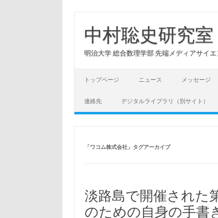
コ
ン
テ
中村聡史研究室
ン
ツ
へ
明治大学 総合数理学部 先端メディアサイエンス学科: Hu
ス
キ
ッ
プ
トップページ
ニュース
メッセージ
連絡先
デジタルライブラリ（別サイト）
「
ワコム株式会社
」タグアーカイブ
淡路島で開催された第1
のための自身の手書