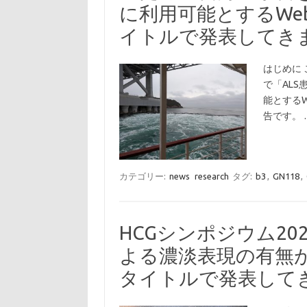
に利用可能とするWe
イトルで発表してき
はじめに 
で「AL
能とする
告です。 
カテゴリー:
news
research
タグ:
b3
,
GN118
,
HCGシンポジウム2
よる濃淡表現の有無
タイトルで発表して