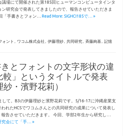
会議場にて開催された第185回ヒューマンコンピュータインタ
ョン研究会で発表してきましたので、報告させていただきま
今回「手書きとフォン…
Read More: SIGHCI185で… »
フォント
,
ワコム株式会社
,
伊藤理紗
,
共同研究
,
斉藤絢基
,
記憶
書きとフォントの文字形状の違
比較」というタイトルで発表
理紗・濱野花莉）
まして。B3の伊藤理紗と濱野花莉です。5/16-17に沖縄産業支
行われたHCSでワコムさんとの共同研究の成果について発表し
報告させていただきます。 今回、学部2年生から研究し…
HCS研究会にて「手… »