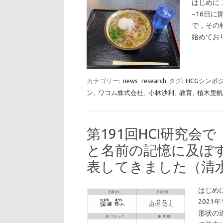
はじめに 
~16日に
で，その
始めてお
カテゴリー:
news
research
タグ:
HCGシンポ
ン
,
ワコム株式会社
,
小林沙利
,
教育
,
植木里帆
第191回HCI研究
と名前の記憶に及ぼ
表してきました（清
はじめ
2021
形状の