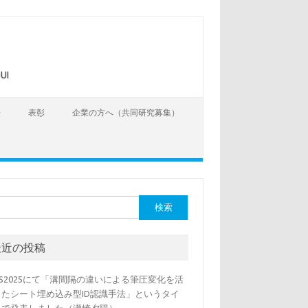
UI
告
表彰
企業の方へ（共同研究募集）
最近の投稿
SS2025にて「溝間隔の違いによる筆圧変化を活
したシート埋め込み型ID認識手法」というタイ