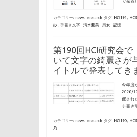
で発表
カテゴリー:
news
research
タグ:
HCI191
,
HC
紗
,
手書き文字
,
清水亜美
,
男女
,
記憶
第190回HCI研究
いて文字の綺麗さが
イトルで発表してき
今年度
2020
催され
手書き
カテゴリー:
news
research
タグ:
HCI190
,
HC
乃