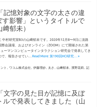
会で「記憶対象の文字の太さの違
ぼす影響」というタイトルで
山﨑郁未）
 中村研究室B3の山﨑郁未です。2020年12月8〜9日に淡路
国際会議場、およびオンライン（ZOOM）にて開催された第
回ヒューマンコンピュータインタラクション研究会で発表してき
ので、報告させてい…
Read More: 第190回HCI研究… »
ォント
,
ワコム株式会社
,
伊藤理紗
,
太さ
,
山﨑郁未
,
濱野花莉
,
記
会で「文字の見た目が記憶に及ぼ
トルで発表してきました（山