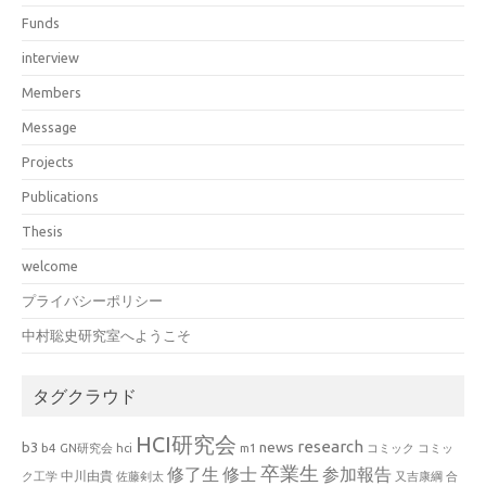
Funds
interview
Members
Message
Projects
Publications
Thesis
welcome
プライバシーポリシー
中村聡史研究室へようこそ
タグクラウド
HCI研究会
research
news
b3
b4
GN研究会
hci
m1
コミック
コミッ
卒業生
修了生
修士
参加報告
中川由貴
ク工学
佐藤剣太
又吉康綱
合