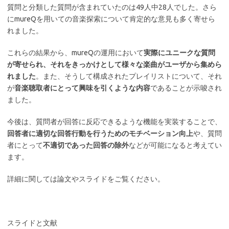
質問と分類した質問が含まれていたのは49人中28人でした。さら
にmureQを用いての音楽探索について肯定的な意見も多く寄せら
れました。
これらの結果から、mureQの運用において
実際にユニークな質問
が寄せられ、それをきっかけとして様々な楽曲がユーザから集めら
れました
。また、そうして構成されたプレイリストについて、それ
が
音楽聴取者にとって興味を引くような内容
であることが示唆され
ました。
今後は、質問者が回答に反応できるような機能を実装することで、
回答者に適切な回答行動を行うためのモチベーション向上
や、質問
者にとって
不適切であった回答の除外
などが可能になると考えてい
ます。
詳細に関しては論文やスライドをご覧ください。
スライドと文献