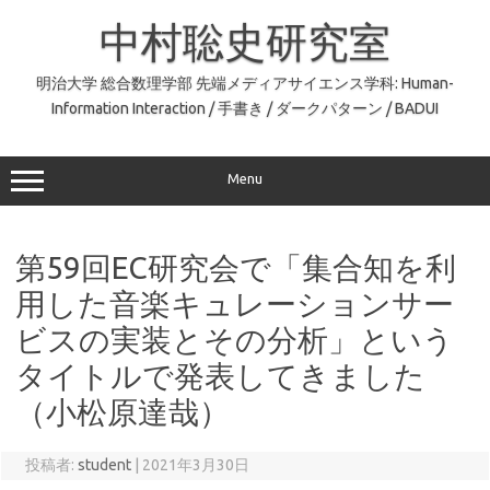
コ
ン
中村聡史研究室
テ
ン
ツ
へ
明治大学 総合数理学部 先端メディアサイエンス学科: Human-
ス
Information Interaction / 手書き / ダークパターン / BADUI
キ
ッ
プ
Menu
第59回EC研究会で「集合知を利
用した音楽キュレーションサー
ビスの実装とその分析」という
タイトルで発表してきました
（小松原達哉）
投稿者:
student
|
2021年3月30日