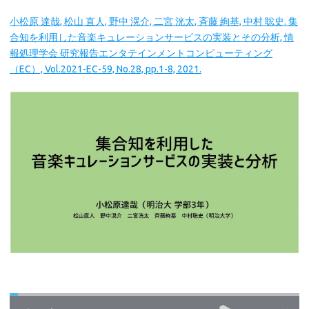
小松原 達哉, 松山 直人, 野中 滉介, 二宮 洸太, 斉藤 絢基, 中村 聡史. 集
合知を利用した音楽キュレーションサービスの実装とその分析, 情
報処理学会 研究報告エンタテインメントコンピューティング
（EC）, Vol.2021-EC-59, No.28, pp.1-8, 2021.