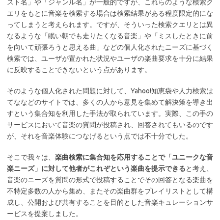
スト名」や「ジャンル名」が一般的ですが、これらのような検索ク
エリをもとに音楽を検索する場合は検索結果がある程度限定的にな
ってしまうと考えられます。ですが、そういった検索クエリとは異
なるような「眠い朝でも走りたくなる音楽」や「ミスしたときに前
を向いて頑張ろうと思える曲」などの個人化されたニーズに基づく
検索では、ユーザが置かれた状況やユーザの楽曲要求を十分に結果
に反映することできないという点があります。
そのような個人化された問題に対して、Yahoo!知恵袋や人力検索は
てななどのサイトでは、多くの人から意見を集めて解決策を導き出
すという集合知を利用した手法が取られています。実際、この手の
サービスにおいて音楽の質問が投稿され、回答されてもいるのです
が、それを音楽体験につなげるという点では不十分でした。
そこで我々は、
楽曲検索に集合知を応用することで「ユニークな音
楽ニーズ」に対して他者がこれぞという楽曲を提示できる
と考え、
音楽のニーズを質問の形式で投稿することでその回答となる楽曲を
不特定多数の人から集め、またその楽曲群をプレイリストとして構
成し、公開および共有することを目的とした音楽キュレーションサ
ービスを提案しました。