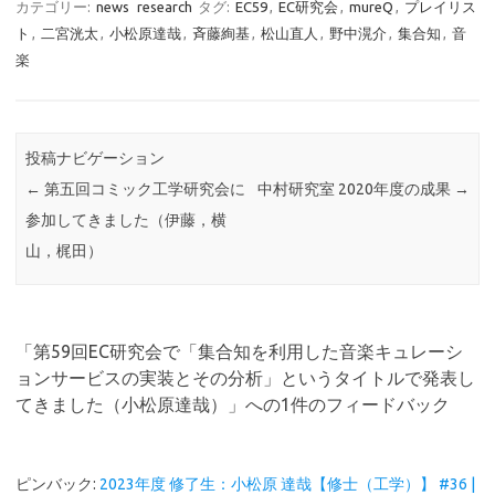
カテゴリー:
news
research
タグ:
EC59
,
EC研究会
,
mureQ
,
プレイリス
ト
,
二宮洸太
,
小松原達哉
,
斉藤絢基
,
松山直人
,
野中滉介
,
集合知
,
音
楽
投稿ナビゲーション
←
第五回コミック工学研究会に
中村研究室 2020年度の成果
→
参加してきました（伊藤，横
山，梶田）
「
第59回EC研究会で「集合知を利用した音楽キュレーシ
ョンサービスの実装とその分析」というタイトルで発表し
てきました（小松原達哉）
」への1件のフィードバック
ピンバック:
2023年度 修了生：小松原 達哉【修士（工学）】 #36 |