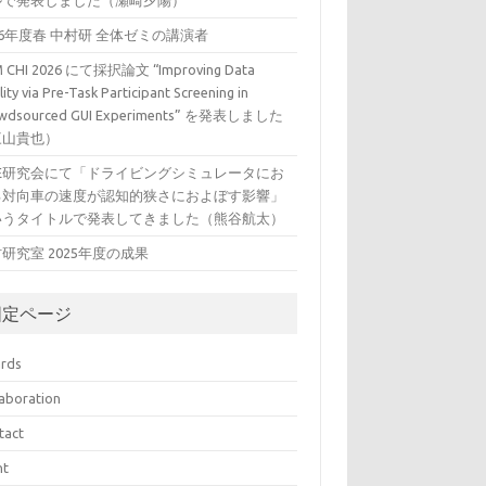
ルで発表しました（瀬崎夕陽）
26年度春 中村研 全体ゼミの講演者
 CHI 2026 にて採択論文 “Improving Data
ity via Pre-Task Participant Screening in
wdsourced GUI Experiments” を発表しました
三山貴也）
VE研究会にて「ドライビングシミュレータにお
る対向車の速度が認知的狭さにおよぼす影響」
いうタイトルで発表してきました（熊谷航太）
研究室 2025年度の成果
固定ページ
rds
laboration
tact
nt