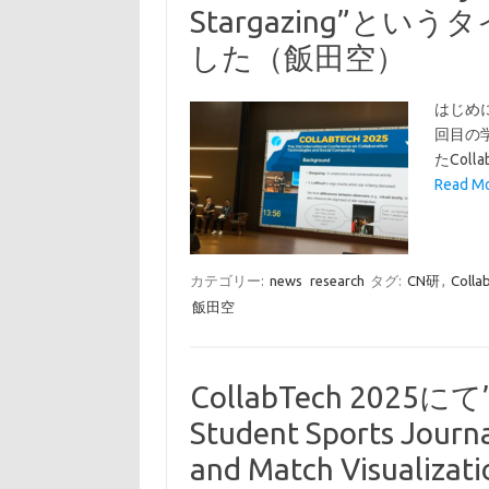
Stargazing”と
した（飯田空）
はじめ
回目の
たCollab
Read Mo
カテゴリー:
news
research
タグ:
CN研
,
Colla
飯田空
CollabTech 2025にて”
Student Sports Journa
and Match Visualizati