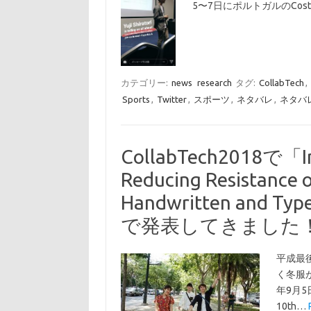
5〜7日にポルトガルのCosta d
カテゴリー:
news
research
タグ:
CollabTech
,
Sports
,
Twitter
,
スポーツ
,
ネタバレ
,
ネタバ
CollabTech2018で「Imp
Reducing Resistance o
Handwritten and 
で発表してきました
平成最
く冬服が
年9月5日
10th…