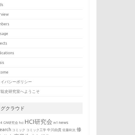
ds
rview
bers
sage
jects
lications
sis
come
ライバシーポリシー
村聡史研究室へようこそ
タグクラウド
HCI研究会
news
b4
GN研究会
hci
m1
修
earch
中川由貴
コミック
コミック工学
佐藤剣太