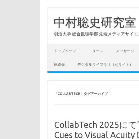
コ
ン
テ
中村聡史研究室
ン
ツ
へ
明治大学 総合数理学部 先端メディアサイエンス学科: Hu
ス
キ
ッ
プ
トップページ
ニュース
メッセージ
連絡先
デジタルライブラリ（別サイト）
「
COLLABTECH
」タグアーカイブ
CollabTech 2025にて”D
Cues to Visual Acuity