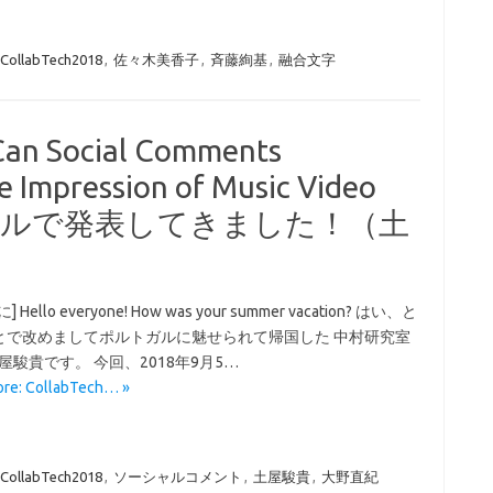
CollabTech2018
,
佐々木美香子
,
斉藤絢基
,
融合文字
n Social Comments
e Impression of Music Video
イトルで発表してきました！（土
 Hello everyone! How was your summer vacation? はい、と
とで改めましてポルトガルに魅せられて帰国した 中村研究室
屋駿貴です。 今回、2018年9月5…
re: CollabTech… »
CollabTech2018
,
ソーシャルコメント
,
土屋駿貴
,
大野直紀