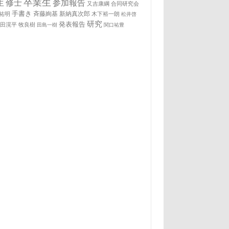
卒業生
生
修士
参加報告
又吉康綱
合同研究会
手書き
祐明
斉藤絢基
新納真次郎
木下裕一朗
松井啓
研究
発表報告
松田滉平
牧良樹
田島一樹
関口祐豊