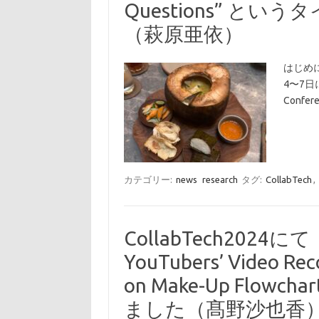
Questions” と
（萩原亜依）
はじめに
4〜7日に
Confere
カテゴリー:
news
research
タグ:
CollabTech
,
CollabTech2024にて「
YouTubers’ Video Re
on Make-Up Flo
ました（髙野沙也香