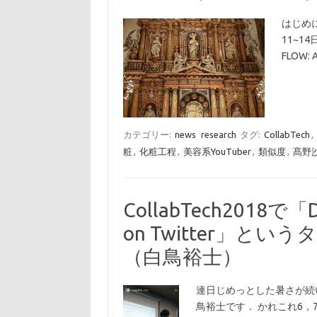
はじめに
11~1
FLOW: A
カテゴリー:
news
research
タグ:
CollabTech
,
粧
,
化粧工程
,
美容系YouTuber
,
類似度
,
髙野
CollabTech2018で「Det
on Twitter」
（白鳥裕士）
連日じめっとした暑さが続
鳥裕士です． かれこれ6，