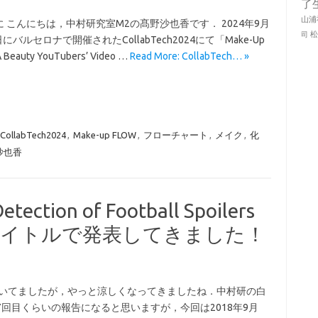
了
山浦
 こんにちは，中村研究室M2の髙野沙也香です． 2024年9月
司
4日にバルセロナで開催されたCollabTech2024にて「Make-Up
 Beauty YouTubers’ Video …
Read More: CollabTech… »
CollabTech2024
,
Make-up FLOW
,
フローチャート
,
メイク
,
化
沙也香
ection of Football Spoilers
というタイトルで発表してきました！
いてましたが，やっと涼しくなってきましたね．中村研の白
7回目くらいの報告になると思いますが，今回は2018年9月