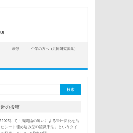
UI
告
表彰
企業の方へ（共同研究募集）
最近の投稿
SS2025にて「溝間隔の違いによる筆圧変化を活
したシート埋め込み型ID認識手法」というタイ