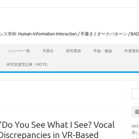
man-Information Interaction / 手書き / ダークパターン / BAD
メンバー一覧
卒業生
研究業績
卒論・修論
年度報
研究室運営記事（NOTE）
検
索:
o You See What I See? Vocal
WI
 Discrepancies in VR-Based
用