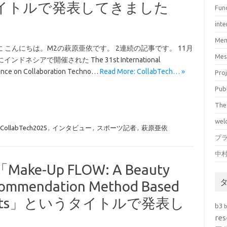
いうタイトルで発表してきました
Fun
inte
Mem
 こんにちは。M2の萩原亜依です。 2連続の記事です。 11月
Mes
インドネシアで開催された The 31st International
nce on Collaboration Techno…
Read More: CollabTech… »
Pro
Pub
The
wel
CollabTech2025
,
インタビュー
,
スポーツ記者
,
萩原亜依
プ
中
Make-Up FLOW: A Beauty
commendation Method Based
wcharts」というタイトルで発表し
b3
）
res