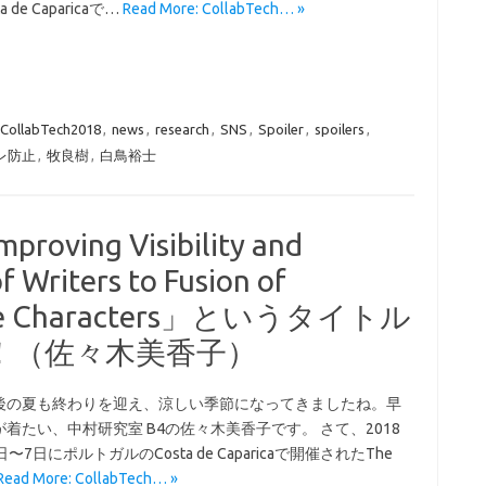
e Caparicaで…
Read More: CollabTech… »
CollabTech2018
,
news
,
research
,
SNS
,
Spoiler
,
spoilers
,
レ防止
,
牧良樹
,
白鳥裕士
roving Visibility and
f Writers to Fusion of
Type Characters」というタイトル
！（佐々木美香子）
後の夏も終わりを迎え、涼しい季節になってきましたね。早
着たい、中村研究室 B4の佐々木美香子です。 さて、2018
〜7日にポルトガルのCosta de Caparicaで開催されたThe
Read More: CollabTech… »