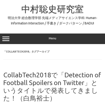
コ
ン
中村聡史研究室
テ
ン
ツ
へ
明治大学 総合数理学部 先端メディアサイエンス学科: Human-
ス
Information Interaction / 手書き / ダークパターン / BADUI
キ
ッ
プ
Menu
「
COLLABTECH2018
」タグアーカイブ
CollabTech2018で「Detection of
Football Spoilers on Twitter」と
いうタイトルで発表してきまし
た！（白鳥裕士）