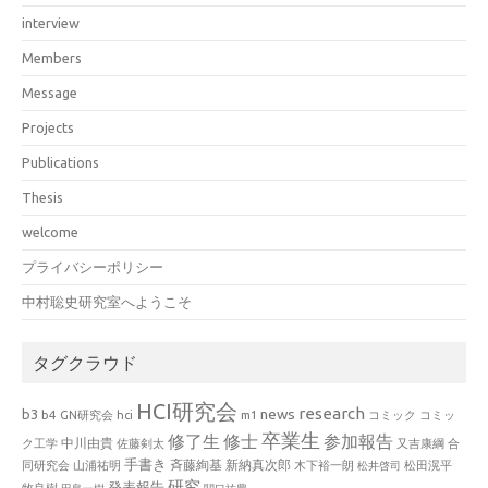
interview
Members
Message
Projects
Publications
Thesis
welcome
プライバシーポリシー
中村聡史研究室へようこそ
タグクラウド
HCI研究会
research
news
b3
b4
GN研究会
hci
m1
コミック
コミッ
卒業生
修了生
修士
参加報告
中川由貴
ク工学
佐藤剣太
又吉康綱
合
手書き
山浦祐明
斉藤絢基
新納真次郎
松田滉平
同研究会
木下裕一朗
松井啓司
研究
発表報告
牧良樹
田島一樹
関口祐豊