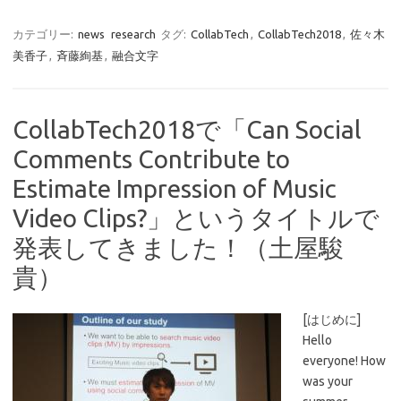
カテゴリー:
news
research
タグ:
CollabTech
,
CollabTech2018
,
佐々木
美香子
,
斉藤絢基
,
融合文字
CollabTech2018で「Can Social
Comments Contribute to
Estimate Impression of Music
Video Clips?」というタイトルで
発表してきました！（土屋駿
貴）
[はじめに]
Hello
everyone! How
was your