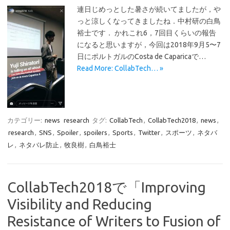
連日じめっとした暑さが続いてましたが，や
っと涼しくなってきましたね．中村研の白鳥
裕士です． かれこれ6，7回目くらいの報告
になると思いますが，今回は2018年9月5〜7
日にポルトガルのCosta de Caparicaで…
Read More: CollabTech… »
カテゴリー:
news
research
タグ:
CollabTech
,
CollabTech2018
,
news
,
research
,
SNS
,
Spoiler
,
spoilers
,
Sports
,
Twitter
,
スポーツ
,
ネタバ
レ
,
ネタバレ防止
,
牧良樹
,
白鳥裕士
CollabTech2018で「Improving
Visibility and Reducing
Resistance of Writers to Fusion of