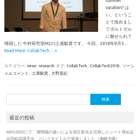
summer
vacation? は
い、というこ
とで改めまし
てポルトガル
に魅せられて
帰国した 中村研究室M2の土屋駿貴です。 今回、2018年9月5…
Read More: CollabTech… »
カテゴリー:
news
research
タグ:
CollabTech
,
CollabTech2018
,
ソーシ
ャルコメント
,
土屋駿貴
,
大野直紀
検
索:
最近の投稿
WISS2025にて「溝間隔の違いによる筆圧変化を活用したシート埋め込
み型ID認識手法」というタイトルで発表しました（瀬崎夕陽）