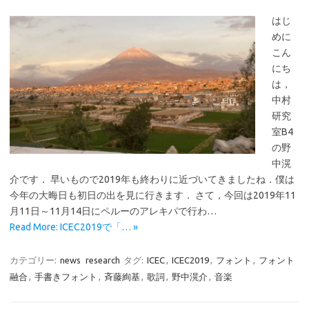
はじ
めに
こん
にち
は，
中村
研究
室B4
の野
中滉
介です． 早いもので2019年も終わりに近づいてきましたね．僕は
今年の大晦日も初日の出を見に行きます． さて，今回は2019年11
月11日～11月14日にペルーのアレキパで行わ…
Read More: ICEC2019で「… »
カテゴリー:
news
research
タグ:
ICEC
,
ICEC2019
,
フォント
,
フォント
融合
,
手書きフォント
,
斉藤絢基
,
歌詞
,
野中滉介
,
音楽