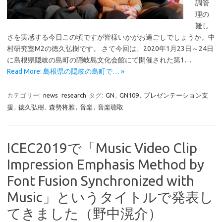
調管
理の
難し
さを実感する今日この頃ですが皆様いかがお過ごしでしょうか。中
村研究室M2の徳久弘樹です。 さて今回は、2020年1月23日～24日
に島根県隠岐の島町の隠岐島文化会館にて開催された第1…
Read More: 島根県の隠岐の島町で… »
カテゴリー:
news
research
タグ:
GN
,
GN109
,
プレゼンテーション支
援
,
徳久弘樹
,
森勢将雅
,
音楽
,
音楽聴取
ICEC2019で「Music Video Clip
Impression Emphasis Method by
Font Fusion Synchronized with
Music」というタイトルで発表し
てきました（野中滉介）