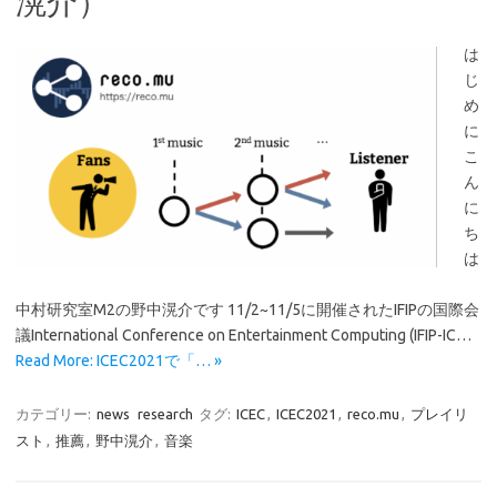
滉介）
は
じ
め
に
こ
ん
に
ち
は
中村研究室M2の野中滉介です 11/2~11/5に開催されたIFIPの国際会
議International Conference on Entertainment Computing (IFIP-IC…
Read More: ICEC2021で「… »
カテゴリー:
news
research
タグ:
ICEC
,
ICEC2021
,
reco.mu
,
プレイリ
スト
,
推薦
,
野中滉介
,
音楽