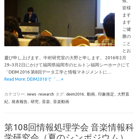
候、
皆様
ます
ます
ご健
勝の
こと
とお
慶び申し上げます。中村研究室の大野と申します。 2016年2月
29~3月2日にかけて福岡県福岡市のヒルトン福岡シーホークにて
「DEIM 2016 第8回データ工学と情報マネジメントに…
Read More: DEIM2016で「… »
カテゴリー:
news
research
タグ:
deim2016
,
動画
,
印象推定
,
大野直
紀
,
発表報告
,
研究
,
音楽
,
音楽動画
第108回情報処理学会 音楽情報科
学研究会（夏のシンポジウム）