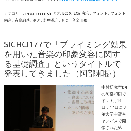
カテゴリー:
news
research
タグ:
EC50
,
EC研究会
,
フォント
,
フォント
融合
,
斉藤絢基
,
歌詞
,
野中滉介
,
音楽
,
音楽印象
SIGHCI177で「プライミング効果
を用いた音楽の印象変容に関す
る基礎調査」というタイトルで
発表してきました（阿部和樹）
中村研究室B4
の阿部和樹で
す． 3月16
日，17日に明
治大学中野キ
ャンパスで開
催された第