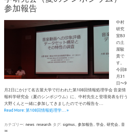
参加報告
中村
研究
室B3
の土
屋駿
貴で
す。
今回8
月31
日〜9
月2日にかけて名古屋大学で行われた第108回情報処理学会 音楽情
報科学研究会（夏のシンポジウム）に、中村先生と登壇発表を行う
大野くんと一緒に参加してきましたのでその報告を…
Read More: 第108回情報処理学… »
カテゴリー:
news
research
タグ:
sigmus
,
参加報告
,
学会
,
研究会
,
音
楽