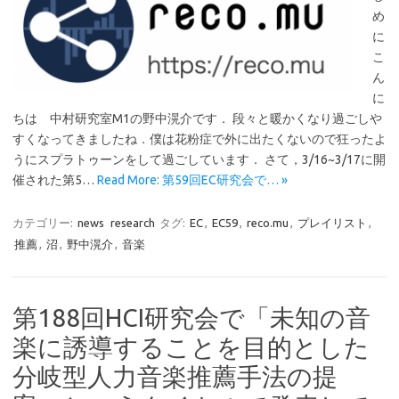
め
に
こ
ん
に
ちは 中村研究室M1の野中滉介です． 段々と暖かくなり過ごしや
すくなってきましたね．僕は花粉症で外に出たくないので狂ったよ
うにスプラトゥーンをして過ごしています． さて，3/16~3/17に開
催された第5…
Read More: 第59回EC研究会で… »
カテゴリー:
news
research
タグ:
EC
,
EC59
,
reco.mu
,
プレイリスト
,
推薦
,
沼
,
野中滉介
,
音楽
第188回HCI研究会で「未知の音
楽に誘導することを目的とした
分岐型人力音楽推薦手法の提