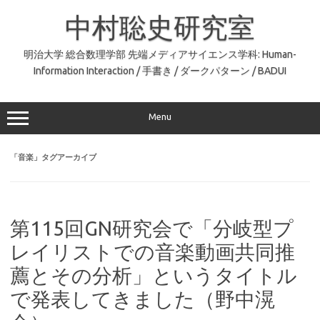
コ
ン
中村聡史研究室
テ
ン
ツ
へ
明治大学 総合数理学部 先端メディアサイエンス学科: Human-
ス
Information Interaction / 手書き / ダークパターン / BADUI
キ
ッ
プ
Menu
「
音楽
」タグアーカイブ
第115回GN研究会で「分岐型プ
レイリストでの音楽動画共同推
薦とその分析」というタイトル
で発表してきました（野中滉