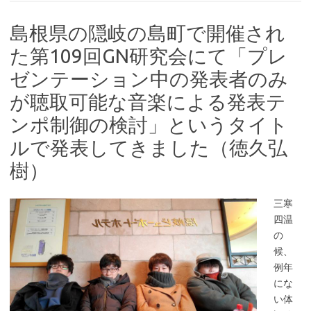
島根県の隠岐の島町で開催され
た第109回GN研究会にて「プレ
ゼンテーション中の発表者のみ
が聴取可能な音楽による発表テ
ンポ制御の検討」というタイト
ルで発表してきました（徳久弘
樹）
三寒
四温
の
候、
例年
にな
い体