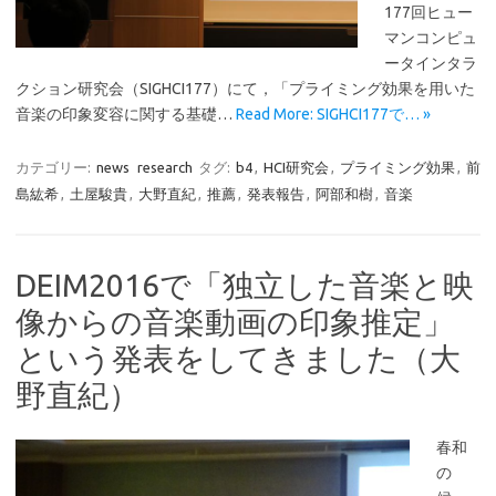
177回ヒュー
マンコンピュ
ータインタラ
クション研究会（SIGHCI177）にて，「プライミング効果を用いた
音楽の印象変容に関する基礎…
Read More: SIGHCI177で… »
カテゴリー:
news
research
タグ:
b4
,
HCI研究会
,
プライミング効果
,
前
島紘希
,
土屋駿貴
,
大野直紀
,
推薦
,
発表報告
,
阿部和樹
,
音楽
DEIM2016で「独立した音楽と映
像からの音楽動画の印象推定」
という発表をしてきました（大
野直紀）
春和
の