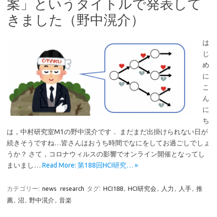
案」というタイトルで発表して
きました（野中滉介）
は
じ
め
に
こ
ん
に
ち
は，中村研究室M1の野中滉介です． まだまだ出掛けられない日が
続きそうですね…皆さんはおうち時間でなにをしてお過ごしでしょ
うか？ さて，コロナウィルスの影響でオンライン開催となってし
まいまし…
Read More: 第188回HCI研究… »
カテゴリー:
news
research
タグ:
HCI188
,
HCI研究会
,
人力
,
人手
,
推
薦
,
沼
,
野中滉介
,
音楽