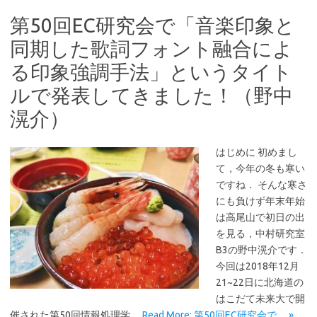
第50回EC研究会で「音楽印象と
同期した歌詞フォント融合によ
る印象強調手法」というタイト
ルで発表してきました！（野中
滉介）
はじめに 初めまし
て，今年の冬も寒い
ですね． そんな寒さ
にも負けず年末年始
は高尾山で初日の出
を見る，中村研究室
B3の野中滉介です．
今回は2018年12月
21~22日に北海道の
はこだて未来大で開
催された第50回情報処理学…
Read More: 第50回EC研究会で… »