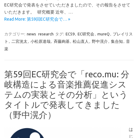
EC研究会で発表をさせていただきましたので、その報告をさせて
いただきます。 研究概要 近年、…
Read More: 第59回EC研究会で… »
カテゴリー:
news
research
タグ:
EC59
,
EC研究会
,
mureQ
,
プレイリス
ト
,
二宮洸太
,
小松原達哉
,
斉藤絢基
,
松山直人
,
野中滉介
,
集合知
,
音
楽
第59回EC研究会で「reco.mu: 分
岐構造による音楽推薦促進シス
テムの実装とその分析」という
タイトルで発表してきました
（野中滉介）
は
じ