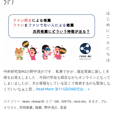
介）
は
じ
め
に
こ
ん
に
ち
は
中村研究室M2の野中滉介です． 私事ですが，最近実家に新しく犬
様をお迎えしました．今回の学会も残念ながらオンラインとなって
しまいましたが，犬が昼寝をしている近くで発表するのも緊張しな
くていいなぁと思…
Read More: 第115回GN研究会… »
カテゴリー:
news
research
タグ:
GN
,
GN115
,
reco.mu
,
オタク
,
プレ
イリスト
,
共同推薦
,
推薦
,
野中滉介
,
音楽