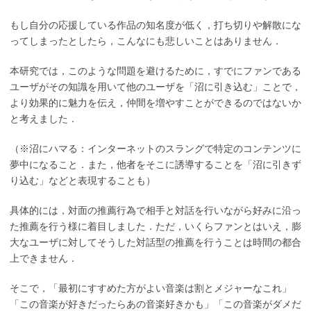
もし自分の応援している作品の知名度が低く，打ち切りや解散にな
ってしまったとしたら，こんなにも悲しいことはありません．
本研究では，このような問題を避けるために，すでにファンである
ユーザがその知識を用いて他のユーザを「沼に引き込む」ことで，
より効果的に魅力を伝え，仲間を増やすことができるのではないか
と考えました．
（※沼にハマる：インターネットのスラングで特定のコンテンツに
夢中になること．また，他者をそこに誘導することを「沼に引きず
り込む」などと表現することも）
具体的には，対面の推薦行為で相手と対話を行いながら好みに沿っ
た推薦を行う様に着目しました．ただ，いくらファンとはいえ，膨
大なユーザに対してそうした対話型の推薦を行うことは時間の都合
上できません．
そこで，「最初にすすめた方がよい音楽は割とメジャーなこれ」
「この音楽が好きだったらあの音楽好きかも」「この音楽がダメだ