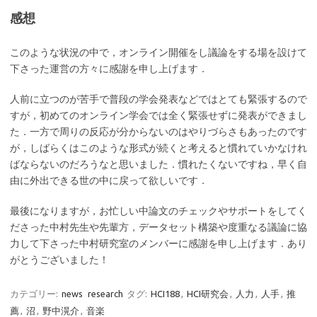
感想
このような状況の中で，オンライン開催をし議論をする場を設けて
下さった運営の方々に感謝を申し上げます．
人前に立つのが苦手で普段の学会発表などではとても緊張するので
すが，初めてのオンライン学会では全く緊張せずに発表ができまし
た．一方で周りの反応が分からないのはやりづらさもあったのです
が，しばらくはこのような形式が続くと考えると慣れていかなけれ
ばならないのだろうなと思いました．慣れたくないですね，早く自
由に外出できる世の中に戻って欲しいです．
最後になりますが，お忙しい中論文のチェックやサポートをしてく
ださった中村先生や先輩方，データセット構築や度重なる議論に協
力して下さった中村研究室のメンバーに感謝を申し上げます．あり
がとうございました！
カテゴリー:
news
research
タグ:
HCI188
,
HCI研究会
,
人力
,
人手
,
推
薦
,
沼
,
野中滉介
,
音楽