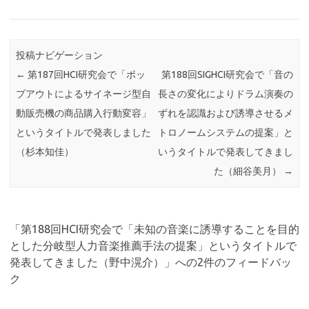
投稿ナビゲーション
←
第187回HCI研究会で「ポッ
第188回SIGHCI研究会で「音の
プアウトによるサイネージ型自
長さの変化によりドラム演奏の
動販売機の商品購入行動変容」
ずれを認識および誘導させるメ
というタイトルで発表しました
トロノームシステムの提案」と
（杉本知佳）
いうタイトルで発表してきまし
た（細谷美月）
→
「
第188回HCI研究会で「未知の音楽に誘導することを目的
とした分岐型人力音楽推薦手法の提案」というタイトルで
発表してきました（野中滉介）
」への2件のフィードバッ
ク