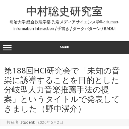
コ
ン
中村聡史研究室
テ
ン
ツ
へ
明治大学 総合数理学部 先端メディアサイエンス学科: Human-
ス
Information Interaction / 手書き / ダークパターン / BADUI
キ
ッ
プ
Menu
第188回HCI研究会で「未知の音
楽に誘導することを目的とした
分岐型人力音楽推薦手法の提
案」というタイトルで発表して
きました（野中滉介）
投稿者:
student
|
2020年6月2日