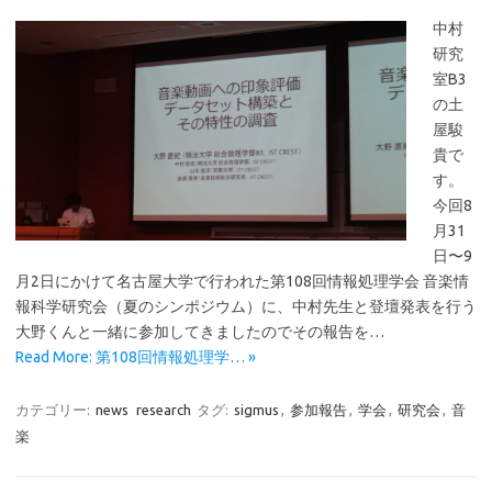
中村
研究
室B3
の土
屋駿
貴で
す。
今回8
月31
日〜9
月2日にかけて名古屋大学で行われた第108回情報処理学会 音楽情
報科学研究会（夏のシンポジウム）に、中村先生と登壇発表を行う
大野くんと一緒に参加してきましたのでその報告を…
Read More: 第108回情報処理学… »
カテゴリー:
news
research
タグ:
sigmus
,
参加報告
,
学会
,
研究会
,
音
楽