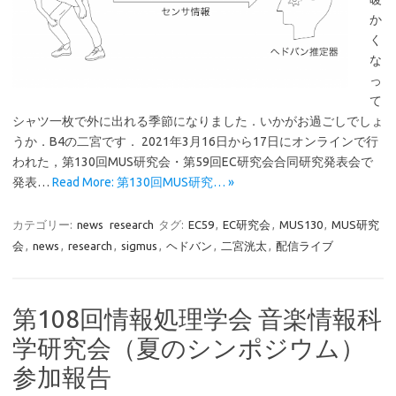
か
く
な
っ
て
シャツ一枚で外に出れる季節になりました．いかがお過ごしでしょ
うか．B4の二宮です． 2021年3月16日から17日にオンラインで行
われた，第130回MUS研究会・第59回EC研究会合同研究発表会で
発表…
Read More: 第130回MUS研究… »
カテゴリー:
news
research
タグ:
EC59
,
EC研究会
,
MUS130
,
MUS研究
会
,
news
,
research
,
sigmus
,
ヘドバン
,
二宮洸太
,
配信ライブ
第108回情報処理学会 音楽情報科
学研究会（夏のシンポジウム）
参加報告