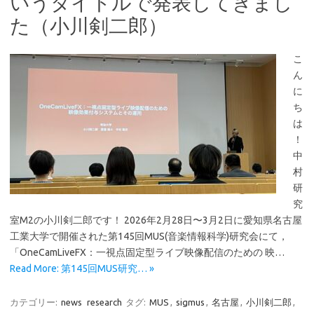
いうタイトルで発表してきまし
た（小川剣二郎）
こ
ん
に
ち
は
！
中
村
研
究
室M2の小川剣二郎です！ 2026年2月28日〜3月2日に愛知県名古屋
工業大学で開催された第145回MUS(音楽情報科学)研究会にて，
「OneCamLiveFX：一視点固定型ライブ映像配信のための 映…
Read More: 第145回MUS研究… »
カテゴリー:
news
research
タグ:
MUS
,
sigmus
,
名古屋
,
小川剣二郎
,