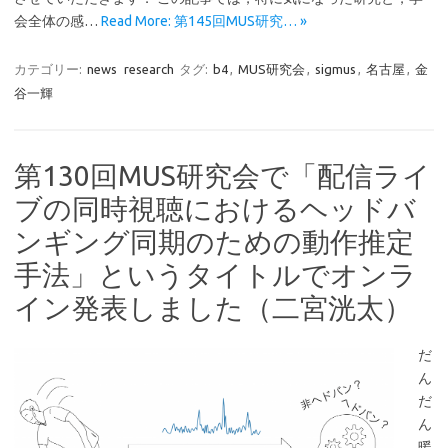
会全体の感…
Read More: 第145回MUS研究… »
カテゴリー:
news
research
タグ:
b4
,
MUS研究会
,
sigmus
,
名古屋
,
金
谷一輝
第130回MUS研究会で「配信ライ
ブの同時視聴におけるヘッドバ
ンギング同期のための動作推定
手法」というタイトルでオンラ
イン発表しました（二宮洸太）
だ
ん
だ
ん
暖