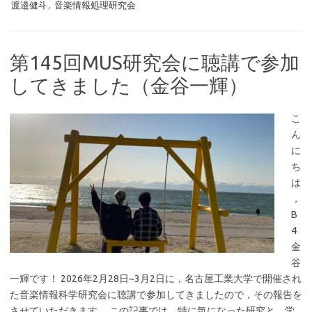
渡邉健斗
,
音楽情報処理研究会
第145回MUS研究会に聴講で参加
してきました（金谷一輝）
こ
ん
に
ち
は
，
B
4
金
谷
一輝です！ 2026年2月28日~3月2日に，名古屋工業大学で開催され
た音楽情報科学研究会に聴講で参加してきましたので，その報告を
させていただきます． この記事では，特に気になった研究と，学