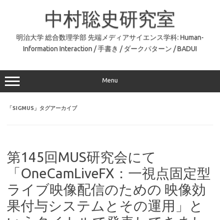
コ
ン
中村聡史研究室
テ
ン
ツ
へ
明治大学 総合数理学部 先端メディアサイエンス学科: Human-
ス
Information Interaction / 手書き / ダークパターン / BADUI
キ
ッ
プ
Menu
「
SIGMUS
」タグアーカイブ
第145回MUS研究会にて
「OneCamLiveFX：一視点固定型
ライブ映像配信のための 映像効
果付与システムとその運用」と