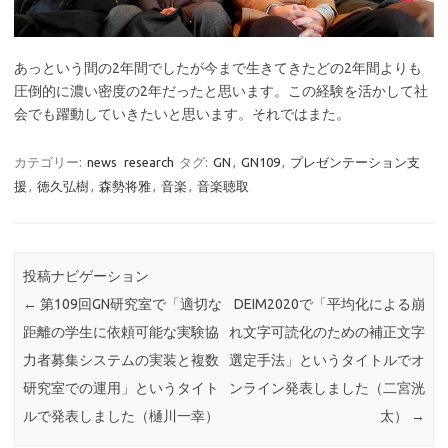
あっという間の2年間でしたが今まで生きてきたどの2年間よりも
圧倒的に濃い密度の2年だったと思います。この経験を活かして社
会でも躍動していきたいと思います。それではまた。
カテゴリー:
news
research
タグ:
GN
,
GN109
,
プレゼンテーション支
援
,
徳久弘樹
,
森勢将雅
,
音楽
,
音楽聴取
投稿ナビゲーション
←
第109回GN研究室で「適切な
DEIM2020で「平均化による崩
距離の学生に依頼可能な実験協
れ文字可読化のための補正文字
力者募集システムの実装と複数
選定手法」というタイトルでオ
研究室での運用」というタイト
ンライン発表しました（二宮洸
ルで発表しました（樋川一幸）
太）
→