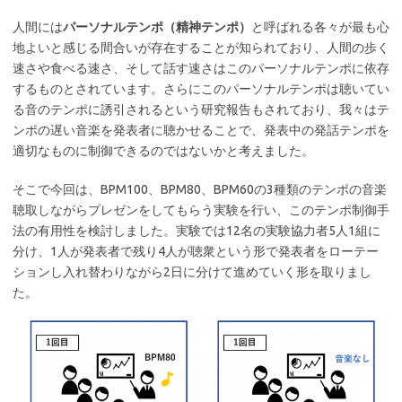
人間には
パーソナルテンポ（精神テンポ）
と呼ばれる各々が最も心
地よいと感じる間合いが存在することが知られており、人間の歩く
速さや食べる速さ、そして話す速さはこのパーソナルテンポに依存
するものとされています。さらにこのパーソナルテンポは聴いてい
る音のテンポに誘引されるという研究報告もされており、我々はテ
ンポの遅い音楽を発表者に聴かせることで、発表中の発話テンポを
適切なものに制御できるのではないかと考えました。
そこで今回は、BPM100、BPM80、BPM60の3種類のテンポの音楽
聴取しながらプレゼンをしてもらう実験を行い、このテンポ制御手
法の有用性を検討しました。実験では12名の実験協力者5人1組に
分け、1人が発表者で残り4人が聴衆という形で発表者をローテー
ションし入れ替わりながら2日に分けて進めていく形を取りまし
た。