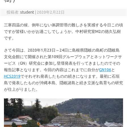
投稿者:
student
|
2020年2月22日
三寒四温の候、例年にない体調管理の難しさを実感する今日この頃
ですが皆様いかがお過ごしでしょうか。中村研究室M2の徳久弘樹
です。
さて今回は、2020年1月23日～24日に島根県隠岐の島町の隠岐島
文化会館にて開催された第109回グループウェアとネットワークサ
ービス（GN）研究会に参加し登壇発表を行ってきましたのでその
報告記事となります。今回の内容はこれまでに自分が
GN106
と
HCS2019
でそれぞれ発表したものの続きになります。最初に石垣
島で発表したものが沖縄本島、隠岐諸島と続き立派な島育ちの研究
が仕上がりました。