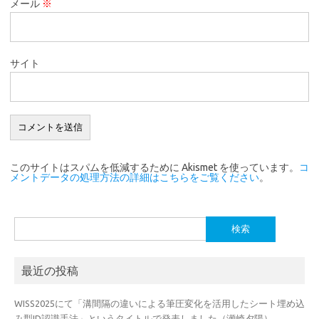
メール
※
サイト
このサイトはスパムを低減するために Akismet を使っています。
コ
メントデータの処理方法の詳細はこちらをご覧ください
。
検
索:
最近の投稿
WISS2025にて「溝間隔の違いによる筆圧変化を活用したシート埋め込
み型ID認識手法」というタイトルで発表しました（瀬崎夕陽）