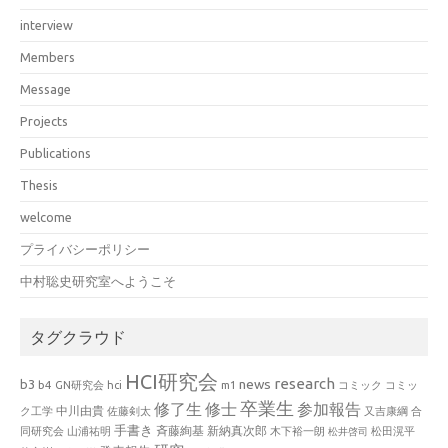
interview
Members
Message
Projects
Publications
Thesis
welcome
プライバシーポリシー
中村聡史研究室へようこそ
タグクラウド
HCI研究会
research
news
b3
b4
GN研究会
hci
m1
コミック
コミッ
卒業生
修了生
修士
参加報告
中川由貴
ク工学
佐藤剣太
又吉康綱
合
手書き
山浦祐明
斉藤絢基
新納真次郎
松田滉平
同研究会
木下裕一朗
松井啓司