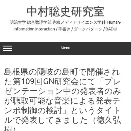
コ
ン
中村聡史研究室
テ
ン
ツ
へ
明治大学 総合数理学部 先端メディアサイエンス学科: Human-
ス
Information Interaction / 手書き / ダークパターン / BADUI
キ
ッ
プ
Menu
島根県の隠岐の島町で開催され
た第109回GN研究会にて「プレ
ゼンテーション中の発表者のみ
が聴取可能な音楽による発表テ
ンポ制御の検討」というタイト
ルで発表してきました（徳久弘
樹）