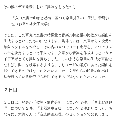
その後のデモ発表において興味をもったのは
「入力文書の印象と感情に基づく楽曲提供の一手法」菅野沙
也（お茶の水女子大学）
でした。この研究は文書の特徴量と音楽的特徴量の比較から楽曲を
生成するといったものになります。具体的には、文章から７次元の
印象ベクトルを作成し、その内の４つでコード進行を、３つでリズ
ム帯を決定するという手法です。文章から音楽を作成するというア
イデアがとても興味を持ちました。このような楽曲の生成が可能と
なれば、楽曲を検索するよりも、よりユーザの嗜好にあった楽曲を
提供できるのではないかと思いました。文章からの印象の抽出は、
私が行っている研究でも検討できるのではないかと思いました。
２日目
２日目は、発表が「歌詞・歌声分析」について３件、「音楽動画処
理」について２件、「楽器演奏支援」について２件ありました。ち
なみに、大野くんは「音楽動画処理」のセッションで発表しまし