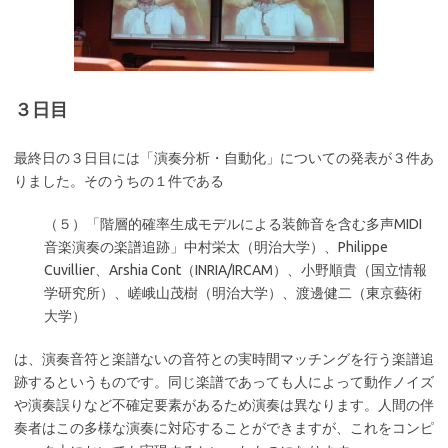
３日目
最終日の３日目には「演奏分析・自動化」についての発表が３件あ
りました。そのうちの１件である
（５）「階層的確率生成モデルによる装飾音を含む多声MIDI
音楽演奏の楽譜追跡」中村栄太（明治大学）、Philippe
Cuvillier、Arshia Cont（INRIA/IRCAM）、小野順貴（国立情報
学研究所）、嵯峨山茂樹（明治大学）、渡邊健二（東京藝術
大学）
は、演奏音符と楽譜ないの音符との実時間マッチングを行う楽譜追
跡するというものです。同じ楽譜であっても人によって動作ノイズ
や演奏誤りなど不確定要素があるため演奏は異なります。人間の伴
奏者はこの多様な演奏に対応することができますが、これをコンピ