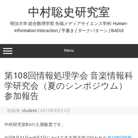
コ
ン
中村聡史研究室
テ
ン
ツ
へ
明治大学 総合数理学部 先端メディアサイエンス学科: Human-
ス
Information Interaction / 手書き / ダークパターン / BADUI
キ
ッ
プ
Menu
第108回情報処理学会 音楽情報科
学研究会（夏のシンポジウム）
参加報告
投稿者:
student
|
2015年9月21日
中村研究室B3の土屋駿貴です。
今回8月31日〜9月2日にかけて名古屋大学で行われた
第108回情報