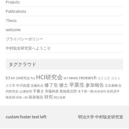
Projects
Publications
Thesis
welcome
プライバシーポリシー
中村聡史研究室へようこそ
タグクラウド
HCI研究会
research
news
b3
b4
GN研究会
hci
m1
コミック
コミッ
卒業生
修了生
修士
参加報告
中川由貴
ク工学
佐藤剣太
又吉康綱
合
手書き
山浦祐明
斉藤絢基
新納真次郎
松田滉平
同研究会
木下裕一朗
松井啓司
研究
発表報告
牧良樹
田島一樹
関口祐豊
custom footer text left
明治大学 中村聡史研究室