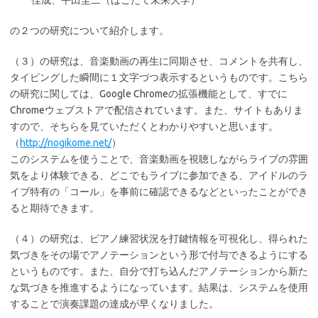
佳成、平田圭二（はこだて未来大学）
の２つの研究について紹介します。
（３）の研究は、音楽動画の再生に同期させ、コメントを共有し、
タイピングした瞬間に１文字づつ表示するというものです。こちら
の研究に関しては、Google Chromeの拡張機能として、すでに
Chromeウェブストアで配信されています。また、サイトもありま
すので、そちらを見ていただくとわかりやすいと思います。
（
http://nogikome.net/
）
このシステムを使うことで、音楽動画を視聴しながらライブの雰囲
気をより体験できる、どこでもライブに参加できる、アイドルのラ
イブ特有の「コール」を事前に確認できるなどといったことができ
ると期待できます。
（４）の研究は、ピアノ練習状況を打鍵情報を可視化し、得られた
気づきをその場でアノテーションという形で付与できるようにする
というものです。また、自分で打ち込んだアノテーションから新た
な気づきを推進するようになっています。結果は、システムを使用
することで演奏課題の達成が早くなりました。