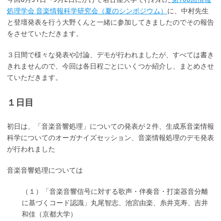
処理学会 音楽情報科学研究会（夏のシンポジウム）
に、中村先生
と登壇発表を行う大野くんと一緒に参加してきましたのでその報告
をさせていただきます。
３日間で様々な発表や討論、デモが行われましたが、すべては書き
きれませんので、今回は各日程ごとにいくつか紹介し、まとめさせ
ていただきます。
１日目
初日は、「音楽音響処理」についての発表が２件、生成系音楽情報
科学についてのオーガナイズセッション、音楽情報処理のデモ発表
が行われました
音楽音響処理については
（１）「音楽音響信号に対する歌声・伴奏音・打楽器音分離
に基づくコード認識」丸尾智志、池宮由楽、糸井克寿、吉井
和佳（京都大学）