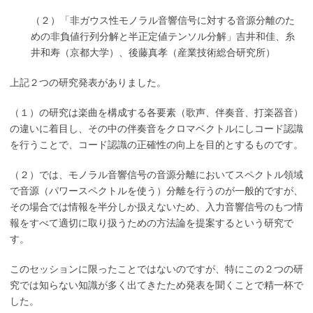
（２）「非ガウス性モノラル音響信号に対する音源分離のた
めの非負値行列分解と半正定値テンソル分解」吉井和佳、糸
井和寿（京都大学）、後藤真孝（産業技術総合研究所）
上記２つの研究発表がありました。
（１）の研究は楽曲を構成する各要素（歌声、伴奏音、打楽器音）
の違いに着目し、その中の伴奏音をクロマベクトルにしコード認識
を行うことで、コード認識の正確性の向上を目的とするものです。
（２）では、モノラル音響信号の音源分離においてスペクトル領域
で音源（パワースペクトルを使う）分離を行うのが一般的ですが、
その場合では情報を半分しか扱えないため、入力音響信号のもつ情
報をすべて適切に取り扱うための方法論を提案するという研究で
す。
このセッションに限ったことではないのですが、特にこの２つの研
究では知らない知識が多く出てきたため発表を聞くことで精一杯で
した。