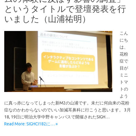
というタイトルで登壇発表を行
いました（山浦祐明）
こん
にち
は、
花粉
症で
目が
ミニ
トマ
トの
よう
に真っ赤になってしまった新M2の山浦です。未だに何由来の花粉
症なのかわからないのでいい加減耳鼻科に行こうと思います。 3月
18, 19日に明治大学中野キャンパスで開催されたSIGH…
Read More: SIGHCI182に… »