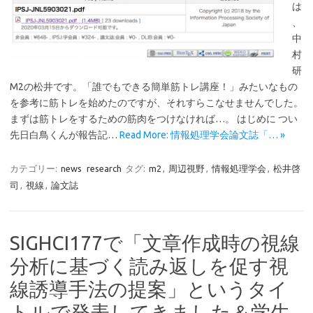
は
、
中
村
研
M2の松井です。「誰でもできる簡単筋トレ講座！」みたいなもの
を参考に筋トレを始めたのですが、それすらこなせませんでした。
まずは筋トレをするための筋肉をつけなければ…。 はじめに つい
先日白鳥くんが報告記…
Read More: 情報処理学会論文誌「… »
カテゴリー:
news
research
タグ:
m2
,
周辺視野
,
情報処理学会
,
松井啓
司
,
視線
,
論文誌
SIGHCI177で「文章作成時の視線
分析に基づく読み返しを促す視
線誘導手法の提案」というタイ
トルで発表してきました＆学生