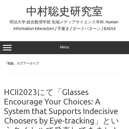
コ
ン
中村聡史研究室
テ
ン
ツ
へ
明治大学 総合数理学部 先端メディアサイエンス学科: Human-
ス
Information Interaction / 手書き / ダークパターン / BADUI
キ
ッ
プ
Menu
「
視線
」タグアーカイブ
HCII2023にて「Glasses
Encourage Your Choices: A
System that Supports Indecisive
Choosers by Eye-tracking」とい