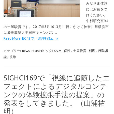
みなさま体調
にはお気をつ
けください。
中村研究室B4
の土屋駿貴です。 2017年3月10~3月11日にかけて神奈川県横浜市
は慶應義塾大学日吉キャンパス…
Read More: EC43で「調理行動… »
カテゴリー:
news
research
タグ:
SVM
,
個性
,
土屋駿貴
,
料理
,
行動認
識
,
視線
SIGHCI169で「視線に追随したエ
フェクトによるデジタルコンテ
ンツの体験拡張手法の提案」の
発表をしてきました。（山浦祐
明）