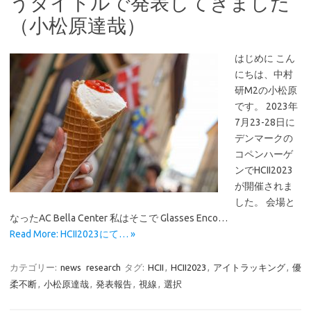
うタイトルで発表してきました
（小松原達哉）
はじめに こん
にちは、中村
研M2の小松原
です。 2023年
7月23-28日に
デンマークの
コペンハーゲ
ンでHCII2023
が開催されま
した。 会場と
なったAC Bella Center 私はそこで Glasses Enco…
Read More: HCII2023にて… »
カテゴリー:
news
research
タグ:
HCII
,
HCII2023
,
アイトラッキング
,
優
柔不断
,
小松原達哉
,
発表報告
,
視線
,
選択