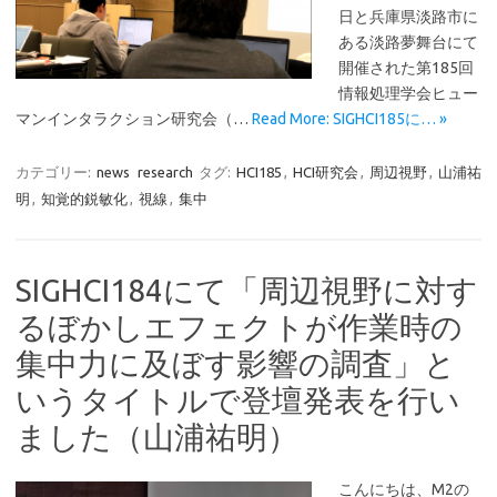
日と兵庫県淡路市に
ある淡路夢舞台にて
開催された第185回
情報処理学会ヒュー
マンインタラクション研究会（…
Read More: SIGHCI185に… »
カテゴリー:
news
research
タグ:
HCI185
,
HCI研究会
,
周辺視野
,
山浦祐
明
,
知覚的鋭敏化
,
視線
,
集中
SIGHCI184にて「周辺視野に対す
るぼかしエフェクトが作業時の
集中力に及ぼす影響の調査」と
いうタイトルで登壇発表を行い
ました（山浦祐明）
こんにちは、M2の