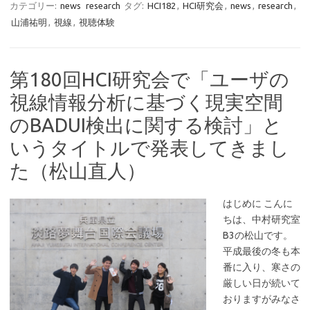
カテゴリー:
news
research
タグ:
HCI182
,
HCI研究会
,
news
,
research
,
山浦祐明
,
視線
,
視聴体験
第180回HCI研究会で「ユーザの
視線情報分析に基づく現実空間
のBADUI検出に関する検討」と
いうタイトルで発表してきまし
た（松山直人）
はじめに こんに
ちは、中村研究室
B3の松山です。
平成最後の冬も本
番に入り、寒さの
厳しい日が続いて
おりますがみなさ