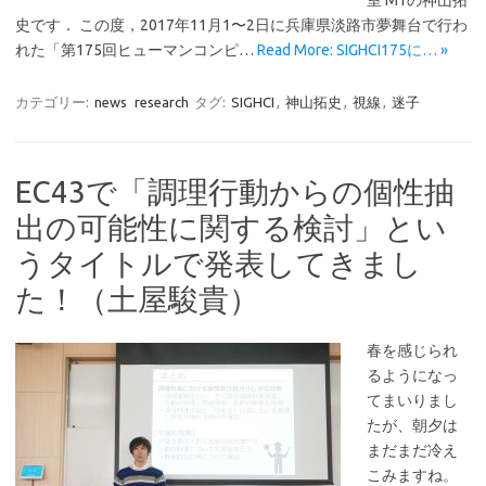
室 M1の神山拓
史です． この度，2017年11月1〜2日に兵庫県淡路市夢舞台で行わ
れた「第175回ヒューマンコンピ…
Read More: SIGHCI175に… »
カテゴリー:
news
research
タグ:
SIGHCI
,
神山拓史
,
視線
,
迷子
EC43で「調理行動からの個性抽
出の可能性に関する検討」とい
うタイトルで発表してきまし
た！（土屋駿貴）
春を感じられ
るようになっ
てまいりまし
たが、朝夕は
まだまだ冷え
こみますね。