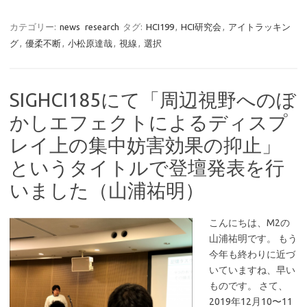
カテゴリー:
news
research
タグ:
HCI199
,
HCI研究会
,
アイトラッキン
グ
,
優柔不断
,
小松原達哉
,
視線
,
選択
SIGHCI185にて「周辺視野へのぼ
かしエフェクトによるディスプ
レイ上の集中妨害効果の抑止」
というタイトルで登壇発表を行
いました（山浦祐明）
こんにちは、M2の
山浦祐明です。 もう
今年も終わりに近づ
いていますね、早い
ものです。 さて、
2019年12月10〜11