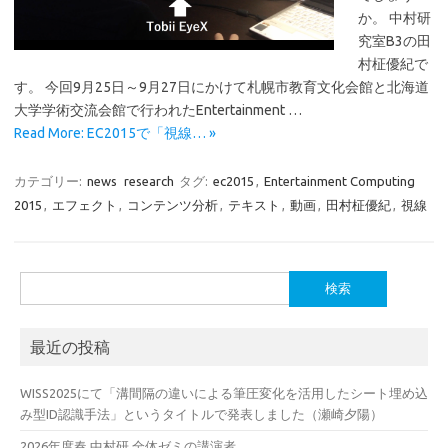
か。 中村研
究室B3の田
村柾優紀で
す。 今回9月25日～9月27日にかけて札幌市教育文化会館と北海道
大学学術交流会館で行われたEntertainment …
Read More: EC2015で「視線… »
カテゴリー:
news
research
タグ:
ec2015
,
Entertainment Computing
2015
,
エフェクト
,
コンテンツ分析
,
テキスト
,
動画
,
田村柾優紀
,
視線
検
索:
最近の投稿
WISS2025にて「溝間隔の違いによる筆圧変化を活用したシート埋め込
み型ID認識手法」というタイトルで発表しました（瀬崎夕陽）
2026年度春 中村研 全体ゼミの講演者