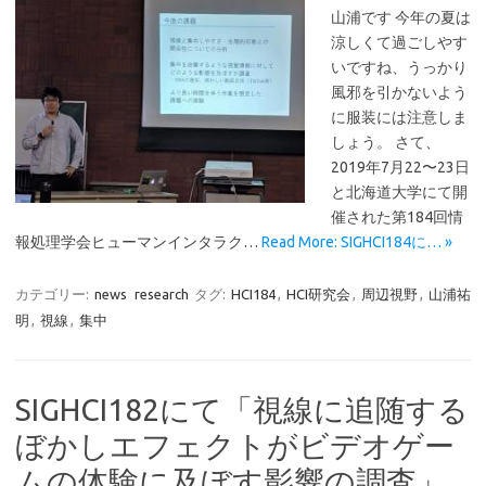
山浦です 今年の夏は
涼しくて過ごしやす
いですね、うっかり
風邪を引かないよう
に服装には注意しま
しょう。 さて、
2019年7月22〜23日
と北海道大学にて開
催された第184回情
報処理学会ヒューマンインタラク…
Read More: SIGHCI184に… »
カテゴリー:
news
research
タグ:
HCI184
,
HCI研究会
,
周辺視野
,
山浦祐
明
,
視線
,
集中
SIGHCI182にて「視線に追随する
ぼかしエフェクトがビデオゲー
ムの体験に及ぼす影響の調査」