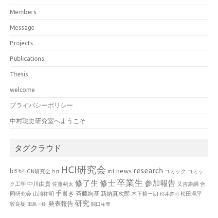
Members
Message
Projects
Publications
Thesis
welcome
プライバシーポリシー
中村聡史研究室へようこそ
タグクラウド
HCI研究会
research
news
b3
b4
GN研究会
hci
m1
コミック
コミッ
卒業生
修了生
修士
参加報告
中川由貴
ク工学
佐藤剣太
又吉康綱
合
手書き
山浦祐明
斉藤絢基
新納真次郎
松田滉平
同研究会
木下裕一朗
松井啓司
研究
発表報告
牧良樹
田島一樹
関口祐豊