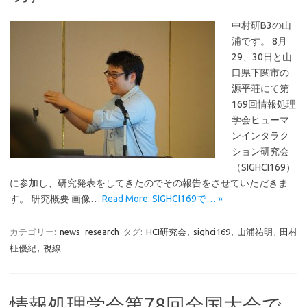
中村研B3の山
浦です。 8月
29、30日と山
口県下関市の
源平荘にて第
169回情報処理
学会ヒューマ
ンインタラク
ション研究会
（SIGHCI169）
に参加し、研究発表をしてきたのでその報告をさせていただきま
す。 研究概要 画像…
Read More: SIGHCI169で… »
カテゴリー:
news
research
タグ:
HCI研究会
,
sighci169
,
山浦祐明
,
田村
柾優紀
,
視線
情報処理学会第78回全国大会で