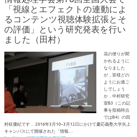
「視線とエフェクトの連動によ
るコンテンツ視聴体験拡張とそ
の評価」という研究発表を行い
ました（田村）
花の便りが聞
かれるように
なりました
が，皆様どの
ようにお過ご
しでしょう
か．中村研究
室B3（この記
事を投稿時点
ではB4）の田
村柾優紀です． 2016年3月10~3月12日にかけて慶応義塾大学矢上
キャンパスにて開催された「情報…