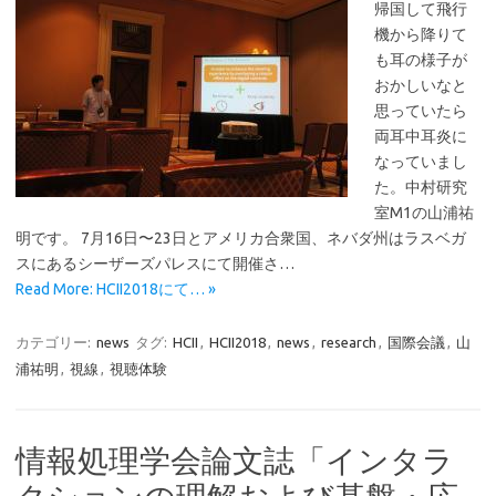
帰国して飛行
機から降りて
も耳の様子が
おかしいなと
思っていたら
両耳中耳炎に
なっていまし
た。中村研究
室M1の山浦祐
明です。 7月16日〜23日とアメリカ合衆国、ネバダ州はラスベガ
スにあるシーザーズパレスにて開催さ…
Read More: HCII2018にて… »
カテゴリー:
news
タグ:
HCII
,
HCII2018
,
news
,
research
,
国際会議
,
山
浦祐明
,
視線
,
視聴体験
情報処理学会論文誌「インタラ