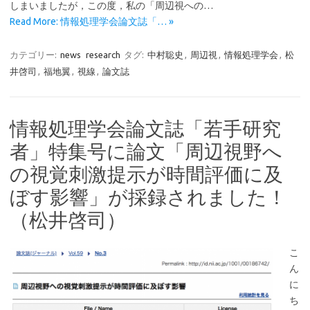
しまいましたが，この度，私の「周辺視への…
Read More: 情報処理学会論文誌「… »
カテゴリー:
news
research
タグ:
中村聡史
,
周辺視
,
情報処理学会
,
松
井啓司
,
福地翼
,
視線
,
論文誌
情報処理学会論文誌「若手研究
者」特集号に論文「周辺視野へ
の視覚刺激提示が時間評価に及
ぼす影響」が採録されました！
（松井啓司）
こ
ん
に
ち