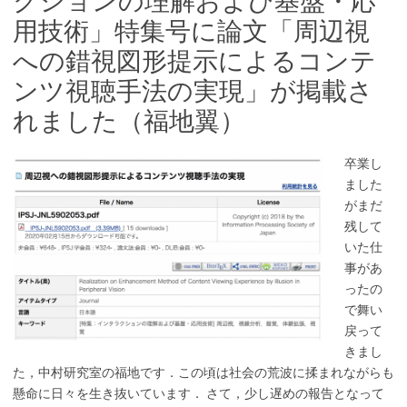
クションの理解および基盤・応
用技術」特集号に論文「周辺視
への錯視図形提示によるコンテ
ンツ視聴手法の実現」が掲載さ
れました（福地翼）
卒業し
ました
がまだ
残して
いた仕
事があ
ったの
で舞い
戻って
きまし
た，中村研究室の福地です．この頃は社会の荒波に揉まれながらも
懸命に日々を生き抜いています． さて，少し遅めの報告となって