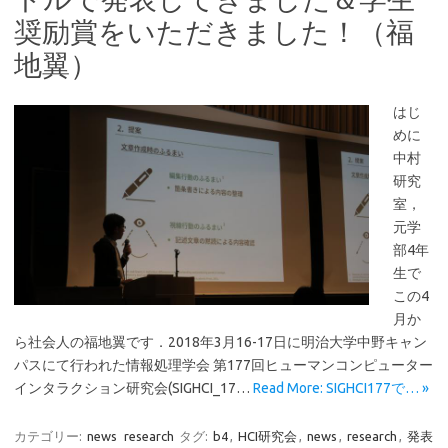
奨励賞をいただきました！（福
地翼）
はじ
めに
中村
研究
室，
元学
部4年
生で
この4
月か
ら社会人の福地翼です．2018年3月16-17日に明治大学中野キャン
パスにて行われた情報処理学会 第177回ヒューマンコンピューター
インタラクション研究会(SIGHCI_17…
Read More: SIGHCI177で… »
カテゴリー:
news
research
タグ:
b4
,
HCI研究会
,
news
,
research
,
発表