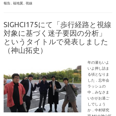
報告
,
福地翼
,
視線
SIGHCI175にて「歩行経路と視線
対象に基づく迷子要因の分析」
というタイトルで発表しました
（神山拓史）
年の瀬もいよ
いよ押し詰ま
る頃となりま
した．忘年会
ラッシュの
中，みなさま
いかがお過ご
しでしょう
か．中村研究