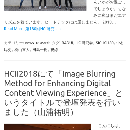
んいかがお過ごし
でしょうか。ちな
みに私はまだエア
リズムを着ています。ヒートテックには屈しません。 2018…
Read More: 第180回HCI研究… »
カテゴリー:
news
research
タグ:
BADUI
,
HCI研究会
,
SIGHCI180
,
中村
聡史
,
松山直人
,
田島一樹
,
視線
HCII2018にて「Image Blurring
Method for Enhancing Digital
Content Viewing Experience」と
いうタイトルで登壇発表を行い
ました（山浦祐明）
こんにちは、