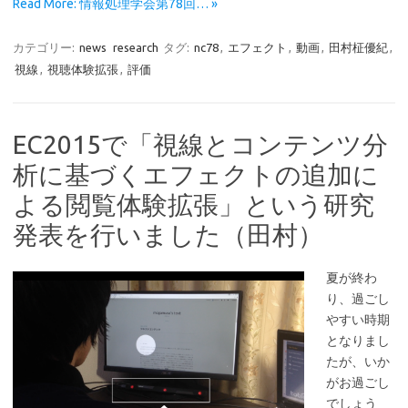
Read More: 情報処理学会第78回… »
カテゴリー:
news
research
タグ:
nc78
,
エフェクト
,
動画
,
田村柾優紀
,
視線
,
視聴体験拡張
,
評価
EC2015で「視線とコンテンツ分
析に基づくエフェクトの追加に
よる閲覧体験拡張」という研究
発表を行いました（田村）
夏が終わ
り、過ごし
やすい時期
となりまし
たが、いか
がお過ごし
でしょう