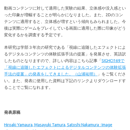
動画コンテンツに対して適用した実験の結果、立体感や没入感とい
った印象が増幅することが明らかになりました。また、2Dのコン
テンツに適用すると、立体感が増すという傾向もみられました。今
後は実際にゲームをプレイしている画面に適用した際に印象がどう
変化するかを調査する予定です。
本研究は学部３年次の研究である「視線に追随したエフェクトによ
るデジタルコンテンツの体験拡張手法の提案」を発展させ、英語訳
したものとなりますので、詳しい内容はこちら記事「
SIGHCI169で
「視線に追随したエフェクトによるデジタルコンテンツの体験拡張
手法の提案」の発表をしてきました。（山浦祐明）
」をご覧くださ
い。また、発表に使用した資料は下記のリンクよりダウンロードす
ることでご覧になれます。
発表原稿
Hiroaki Yamaura, Masayuki Tamura, Satoshi Nakamura : Image