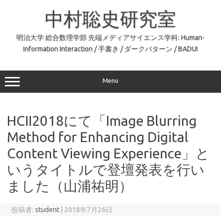
コ
ン
中村聡史研究室
テ
ン
ツ
へ
明治大学 総合数理学部 先端メディアサイエンス学科: Human-
ス
Information Interaction / 手書き / ダークパターン / BADUI
キ
ッ
プ
Menu
HCII2018にて「Image Blurring
Method for Enhancing Digital
Content Viewing Experience」と
いうタイトルで登壇発表を行い
ました（山浦祐明）
投稿者:
student
|
2018年7月26日