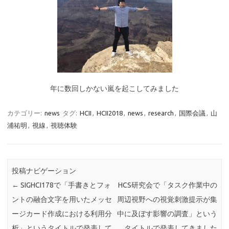
年に数回しかない嵐を起こしてみました
カテゴリー:
news
タグ:
HCII
,
HCII2018
,
news
,
research
,
国際会議
,
山
浦祐明
,
視線
,
視聴体験
投稿ナビゲーション
←
SIGHCI178で「手書きとフォ
HCS研究会で「タスク作業中の
ントの融合文字を用いたメッセ
周辺視野への視覚刺激提示が集
ージカード作成における利用分
中に及ぼす影響の調査」という
析」というタイトルで発表して
タイトルで発表してきました